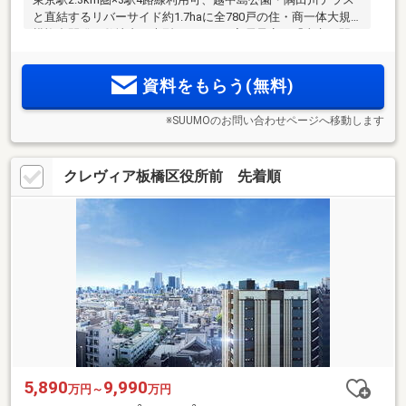
と直結するリバーサイド約1.7haに全780戸の住・商一体大規
模複合開発。敷地内に大型スーパーが入居予定。「東京」駅
直通4分、「門前仲町」駅より「日本橋」駅直通4分・「大手
町」駅直通6分
資料をもらう(無料)
※SUUMOのお問い合わせページへ移動します
クレヴィア板橋区役所前 先着順
5,890
9,990
万円～
万円