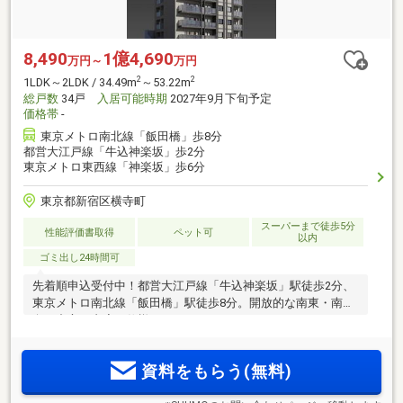
8,490
1億4,690
万円～
万円
2
2
1LDK～2LDK / 34.49m
～53.22m
総戸数
34戸
入居可能時期
2027年9月下旬予定
価格帯
-
東京メトロ南北線「飯田橋」歩8分
都営大江戸線「牛込神楽坂」歩2分
東京メトロ東西線「神楽坂」歩6分
東京都新宿区横寺町
スーパーまで徒歩5分
性能評価書取得
ペット可
以内
ゴミ出し24時間可
先着順申込受付中！都営大江戸線「牛込神楽坂」駅徒歩2分、
東京メトロ南北線「飯田橋」駅徒歩8分。開放的な南東・南西
向き中心。内廊下仕様
資料をもらう(無料)