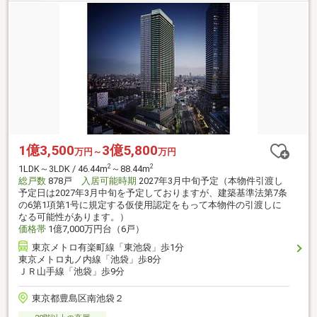
1億3,500
3億5,800
万円～
万円
2
2
1LDK～3LDK / 46.44m
～88.44m
総戸数
878戸
入居可能時期
2027年3月中旬予定（本物件引渡し
予定日は2027年3月中旬を予定しておりますが、建築基準法第7条
の6第1項第1号に規定する仮使用認定をもって本物件の引渡しに
なる可能性があります。）
価格帯
1億7,000万円台（6戸）
東京メトロ有楽町線「東池袋」歩1分
東京メトロ丸ノ内線「池袋」歩8分
ＪＲ山手線「池袋」歩9分
東京都豊島区南池袋２