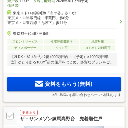
総戸数
124戸
入居可能時期
2028年8月下旬予定
価格帯
-
東京メトロ有楽町線「市ケ谷」歩10分
東京メトロ半蔵門線「半蔵門」歩8分
東京メトロ東西線「九段下」歩11分
東京都千代田区三番町
フロントサービス
性能評価書取得
地震対策
ディスポーザー
ペット可
ゴミ出し24時間可
2
【2LDK・62.48m
／2億4000万円台～（予定）※1000万円単
2
位】ゆとりある100m
超の住戸をはじめ、多彩なプランをご用
意。千代田区三番町に誕生する「ザ レジデンス 三番町」。英
国の建築設計事務所「Studio PDP」による流麗な自然の造形
を宿す。物件エントリー受付中。【三菱地所レジデンス×東京
資料をもらう(無料)
建物】
※SUUMOのお問い合わせページへ移動します
更新あり
ザ・サンメゾン練馬高野台 先着順住戸