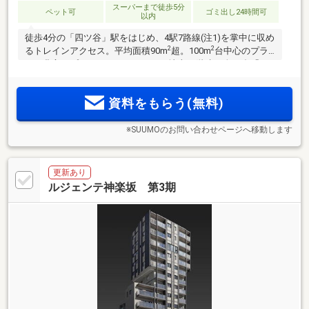
スーパーまで徒歩5分
ペット可
ゴミ出し24時間可
以内
徒歩4分の「四ツ谷」駅をはじめ、4駅7路線(注1)を掌中に収め
2
2
るトレインアクセス。平均面積90m
超。100m
台中心のプラ
ンも豊富なプランバリエーション。地上12階建・全85邸「ウ
エリス六番町」。物件エントリー受付中。
資料をもらう(無料)
※SUUMOのお問い合わせページへ移動します
更新あり
ルジェンテ神楽坂 第3期