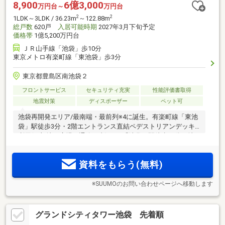
8,900
6億3,000
万円台～
万円台
2
2
1LDK～3LDK / 36.23m
～122.88m
総戸数
620戸
入居可能時期
2027年3月下旬予定
価格帯
1億5,200万円台
ＪＲ山手線「池袋」歩10分
東京メトロ有楽町線「東池袋」歩3分
東京都豊島区南池袋２
フロントサービス
セキュリティ充実
性能評価書取得
地震対策
ディスポーザー
ペット可
池袋再開発エリア/最南端・最前列※4に誕生。有楽町線「東池
袋」駅徒歩3分・2階エントランス直結ペデストリアンデッキ
利用(一部地下広場・通路経由)・JR「池袋」駅徒歩10分、地
上47階建て超高層免震タワー。街を牽引するかのように堂々
と、雑司ヶ谷の杜を眼下に、幻想的な都心の空を臨む大規模
資料をもらう(無料)
タワーレジデンス
※SUUMOのお問い合わせページへ移動します
グランドシティタワー池袋 先着順