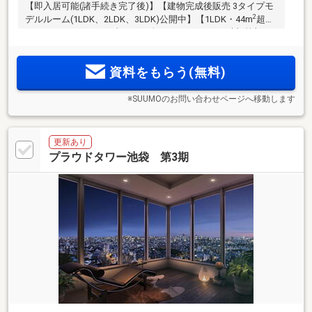
【即入居可能(諸手続き完了後)】【建物完成後販売 3タイプモ
2
デルルーム(1LDK、2LDK、3LDK)公開中】【1LDK・44m
超・
5498万円・月々8万円台～（頭金8万円、ボーナス時加算額17
万円台）】「ZEH-M Oriented」採用／全ての住戸にて大型犬2
匹まで飼育可能／敷地内駐車場先着案内
資料をもらう(無料)
※SUUMOのお問い合わせページへ移動します
更新あり
プラウドタワー池袋 第3期