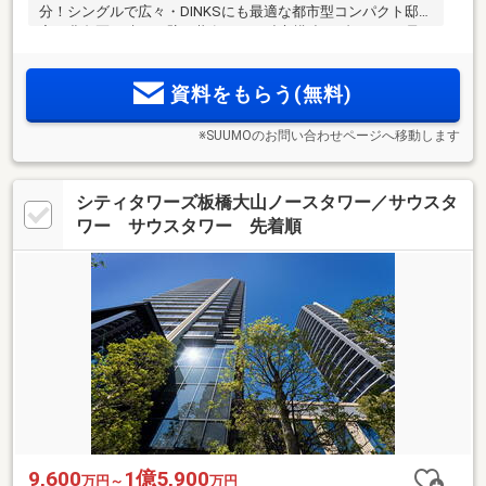
分！シングルで広々・DINKSにも最適な都市型コンパクト邸
宅。豊島区で叶う、壁を共有しない独立構造メゾネット。予
約案内会開催中！
資料をもらう(無料)
※SUUMOのお問い合わせページへ移動します
シティタワーズ板橋大山ノースタワー／サウスタ
ワー サウスタワー 先着順
9,600
1億5,900
万円～
万円