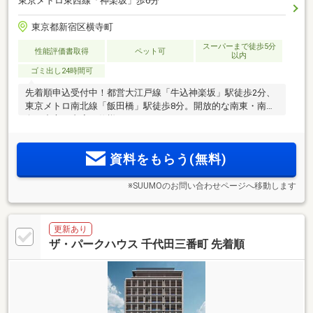
東京メトロ東西線「神楽坂」歩6分
東京都新宿区横寺町
スーパーまで徒歩5分
性能評価書取得
ペット可
以内
ゴミ出し24時間可
先着順申込受付中！都営大江戸線「牛込神楽坂」駅徒歩2分、
東京メトロ南北線「飯田橋」駅徒歩8分。開放的な南東・南西
向き中心。内廊下仕様
資料をもらう(無料)
※SUUMOのお問い合わせページへ移動します
更新あり
ザ・パークハウス 千代田三番町 先着順