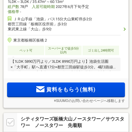
2
2
1LDK～3LDK / 35.47m
～60.13m
総戸数
78戸
入居可能時期
2027年6月下旬予定
価格帯
-
ＪＲ山手線「池袋」バス15分大山東町停歩2分
都営三田線「板橋区役所前」歩3分
東武東上線「大山」歩9分
東京都板橋区板橋２
スーパーまで徒歩5分
ペット可
ゴミ出し24時間可
以内
【1LDK 5890万円より／3LDK 8990万円より】池袋生活圏
×「大手町」駅へ直通17分×都営三田線駅徒歩3分。4駅3路線利
用可能。5つの商店街をはじめ各種生活利便施設が身近に充
実。1LDK～3LDKの幅広いプランをご用意。プライバシーに配
慮した内廊下設計。
資料をもらう(無料)
※SUUMOのお問い合わせページへ移動します
シティタワーズ板橋大山ノースタワー／サウスタ
ワー ノースタワー 先着順