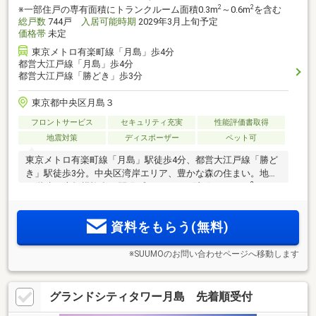
2
2
※一部住戸の専有面積にトランクルーム面積0.3m
～0.6m
を含む
総戸数
744戸
入居可能時期
2029年3月上旬予定
価格帯
未定
東京メトロ有楽町線「月島」歩4分
都営大江戸線「月島」歩4分
都営大江戸線「勝どき」歩3分
東京都中央区月島３
フロントサービス
セキュリティ充実
性能評価書取得
地震対策
ディスポーザー
ペット可
東京メトロ有楽町線「月島」駅徒歩4分、都営大江戸線「勝ど
き」駅徒歩3分。中央区湾岸エリア、豊かな森の住まい。地上
2
48階建、大規模複合再開発プロジェクト(注1)。30.23m
～
2
126.45m
、1R～4LDK。開放感を享受できる全室採光プランを
多数ご用意。
資料をもらう(無料)
※SUUMOのお問い合わせページへ移動します
グランドシティタワー月島 先着順受付