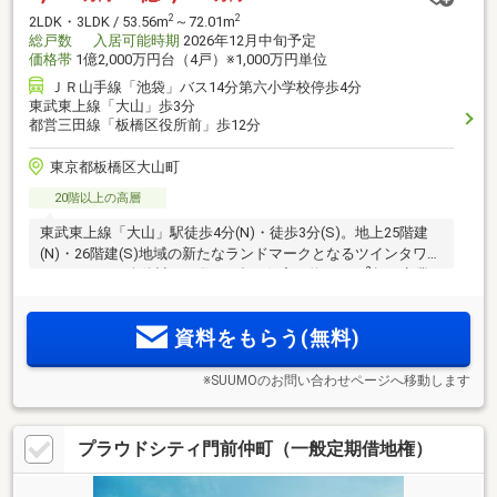
2
2
2LDK・3LDK / 53.56m
～72.01m
総戸数
入居可能時期
2026年12月中旬予定
価格帯
1億2,000万円台（4戸）※1,000万円単位
ＪＲ山手線「池袋」バス14分第六小学校停歩4分
東武東上線「大山」歩3分
都営三田線「板橋区役所前」歩12分
東京都板橋区大山町
20階以上の高層
東武東上線「大山」駅徒歩4分(N)・徒歩3分(S)。地上25階建
(N)・26階建(S)地域の新たなランドマークとなるツインタワー
2
レジデンス。全体計画戸数327邸の住宅と約4000m
超の商業
施設からなる住商一体大規模複合開発。「ハッピーロード大
山商店街」隣接。「池袋」駅へ直通6分、直線約2.3km圏(N)・
資料をもらう(無料)
2.2km圏(S)(※3)
※SUUMOのお問い合わせページへ移動します
プラウドシティ門前仲町（一般定期借地権）