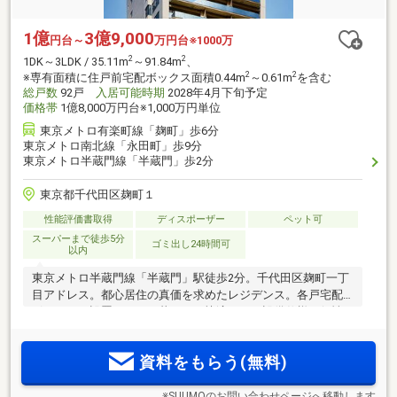
1億
3億9,000
円台～
万円台※1000万
2
2
1DK～3LDK / 35.11m
～91.84m
、
2
2
※専有面積に住戸前宅配ボックス面積0.44m
～0.61m
を含む
総戸数
92戸
入居可能時期
2028年4月下旬予定
価格帯
1億8,000万円台※1,000万円単位
東京メトロ有楽町線「麹町」歩6分
東京メトロ南北線「永田町」歩9分
東京メトロ半蔵門線「半蔵門」歩2分
東京都千代田区麹町１
性能評価書取得
ディスポーザー
ペット可
スーパーまで徒歩5分
ゴミ出し24時間可
以内
東京メトロ半蔵門線「半蔵門」駅徒歩2分。千代田区麹町一丁
目アドレス。都心居住の真価を求めたレジデンス。各戸宅配
ボックスを設置。日々の暮らしを快適にする設備仕様。個性
豊かなレストランやカフェ、教育環境や自然も充実
資料をもらう(無料)
※SUUMOのお問い合わせページへ移動します