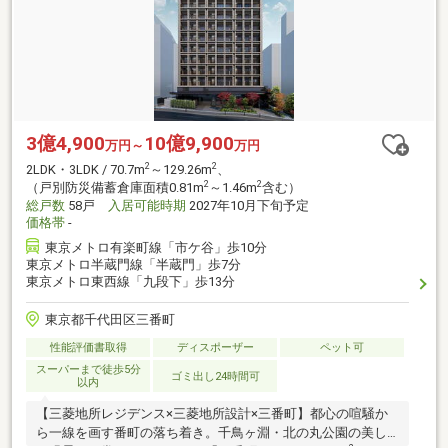
3億4,900
10億9,900
万円～
万円
2
2
2LDK・3LDK / 70.7m
～129.26m
、
2
2
（戸別防災備蓄倉庫面積0.81m
～1.46m
含む）
総戸数
58戸
入居可能時期
2027年10月下旬予定
価格帯
-
東京メトロ有楽町線「市ケ谷」歩10分
東京メトロ半蔵門線「半蔵門」歩7分
東京メトロ東西線「九段下」歩13分
東京都千代田区三番町
性能評価書取得
ディスポーザー
ペット可
スーパーまで徒歩5分
ゴミ出し24時間可
以内
【三菱地所レジデンス×三菱地所設計×三番町】都心の喧騒か
ら一線を画す番町の落ち着き。千鳥ヶ淵・北の丸公園の美し