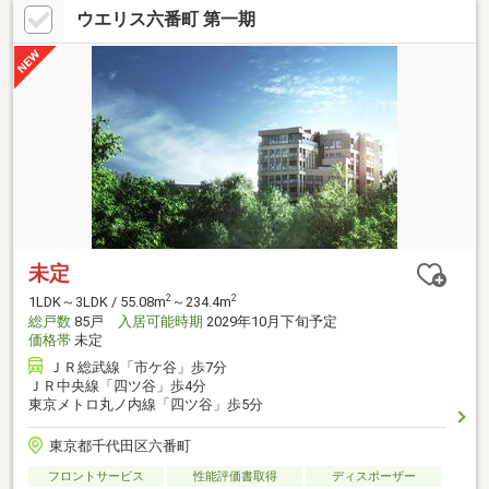
ウエリス六番町 第一期
未定
2
2
1LDK～3LDK / 55.08m
～234.4m
総戸数
85戸
入居可能時期
2029年10月下旬予定
価格帯
未定
ＪＲ総武線「市ケ谷」歩7分
ＪＲ中央線「四ツ谷」歩4分
東京メトロ丸ノ内線「四ツ谷」歩5分
東京都千代田区六番町
フロントサービス
性能評価書取得
ディスポーザー