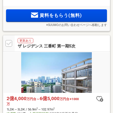
2
い緑景を日常とするアドレス「三番町」。3LDK 107m
～1LDK
2
55m
の多様なプラン。「大手町」駅直通6分、「東京」駅8分
の利便性。
資料をもらう(無料)
※SUUMOのお問い合わせページへ移動します
更新あり
ザ レジデンス 三番町 第一期5次
2億4,000
6億5,000
万円台～
万円台※1000
万
2
2
1LDK～3LDK / 56.9m
～102.97m