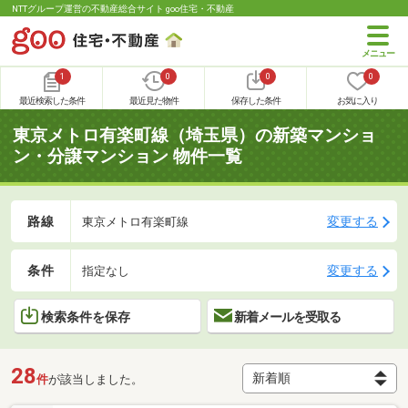
NTTグループ運営の不動産総合サイト goo住宅・不動産
1
0
0
0
最近検索した条件
最近見た物件
保存した条件
お気に入り
東京メトロ有楽町線（埼玉県）の新築マンショ
ン・分譲マンション 物件一覧
路線
変更する
東京メトロ有楽町線
条件
変更する
指定なし
検索条件を保存
新着メールを受取る
28
件
が該当しました。