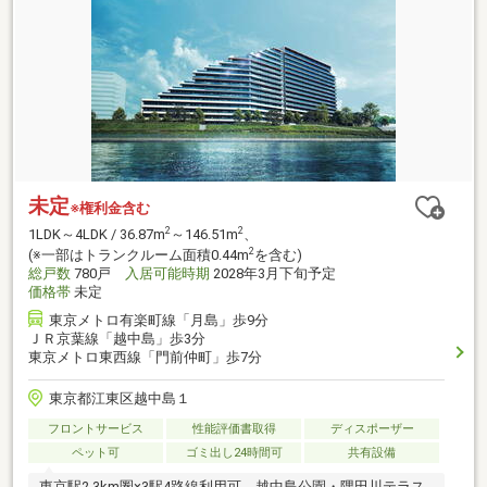
未定
※権利金含む
2
2
1LDK～4LDK / 36.87m
～146.51m
、
2
(※一部はトランクルーム面積0.44m
を含む)
総戸数
780戸
入居可能時期
2028年3月下旬予定
価格帯
未定
東京メトロ有楽町線「月島」歩9分
ＪＲ京葉線「越中島」歩3分
東京メトロ東西線「門前仲町」歩7分
東京都江東区越中島１
フロントサービス
性能評価書取得
ディスポーザー
ペット可
ゴミ出し24時間可
共有設備
東京駅2.3km圏×3駅4路線利用可、越中島公園・隅田川テラス