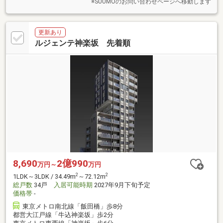
※SUUMOのお問い合わせページへ移動します
更新あり
ルジェンテ神楽坂 先着順
8,690
2億990
万円～
万円
2
2
1LDK～3LDK / 34.49m
～72.12m
総戸数
34戸
入居可能時期
2027年9月下旬予定
価格帯
-
東京メトロ南北線「飯田橋」歩8分
都営大江戸線「牛込神楽坂」歩2分