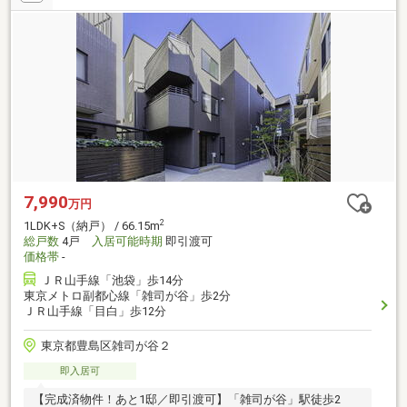
7,990
万円
2
1LDK+S（納戸） / 66.15m
総戸数
4戸
入居可能時期
即引渡可
価格帯
-
ＪＲ山手線「池袋」歩14分
東京メトロ副都心線「雑司が谷」歩2分
ＪＲ山手線「目白」歩12分
東京都豊島区雑司が谷２
即入居可
【完成済物件！あと1邸／即引渡可】「雑司が谷」駅徒歩2