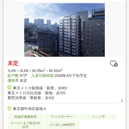
未定
2
2
1LDK～3LDK / 36.95m
～82.02m
総戸数
97戸
入居可能時期
2028年4月下旬予定
価格帯
未定
東京メトロ銀座線「銀座」歩8分
東京メトロ日比谷線「築地」歩3分
都営浅草線「東銀座」歩3分
東京都中央区築地４
性能評価書取得
ディスポーザー
ペット可
スーパーまで徒歩5分
ゴミ出し24時間可
以内