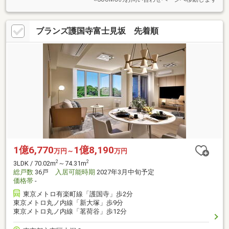
ブランズ護国寺富士見坂 先着順
1億6,770
1億8,190
万円～
万円
2
2
3LDK / 70.02m
～74.31m
総戸数
36戸
入居可能時期
2027年3月中旬予定
価格帯
-
東京メトロ有楽町線「護国寺」歩2分
東京メトロ丸ノ内線「新大塚」歩9分
東京メトロ丸ノ内線「茗荷谷」歩12分