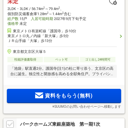
未定
2
2
2LDK・3LDK / 56.74m
～79.4m
、
2
2
個別防災備蓄倉庫1.28m
～1.44m
含む
総戸数
15戸
入居可能時期
2027年9月下旬予定
価格帯
未定
東京メトロ有楽町線「護国寺」歩10分
東京メトロ丸ノ内線「新大塚」歩5分
ＪＲ山手線「大塚」歩13分
東京都文京区大塚５
性能評価書取得
ペット可
ゴミ出し24時間可
「池袋」駅直通2分。護国寺(注1)の杜に寄り添う、文京区の高
台に誕生。独立性と開放感を高める全邸角住戸。プライバシ
ー性にも配慮した内廊下設計も魅力
資料をもらう(無料)
※SUUMOのお問い合わせページへ移動します
パークホームズ東銀座築地 第一期1次