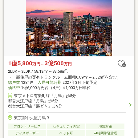
1億5,800
3億500
万円～
万円
2
2
2LDK～3LDK / 58.13m
～83.68m
、
2
2
（一部住戸の専有トランクルーム面積0.89m
～2.32m
を含む）
総戸数
1284戸
入居可能時期
2027年3月下旬予定
価格帯
1億6,000万円台（4戸）※1,000万円単位
東京メトロ有楽町線「月島」歩5分
都営大江戸線「月島」歩5分
都営大江戸線「勝どき」歩9分
東京都中央区月島３
フロントサービス
セキュリティ充実
地震対策
ディスポーザー
ペット可
24時間常駐管理