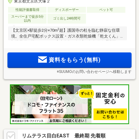
東京都文京区大塚２
性能評価書取得
ディスポーザー
ペット可
スーパーまで徒歩5分
ゴミ出し24時間可
以内
2
【文京区×駅徒歩2分×70m
超】護国寺の杜を臨む静寂な住環
境。全住戸宅配ボックス設置・ガス衣類乾燥機「乾太くん」
標準装備で忙しい平日の家事負担を軽減。有楽町線「護国
寺」駅徒歩2分、丸ノ内線「新大塚」駅徒歩9分。大手町・永
2
田町へダイレクトアクセスの利便性。70m
超・3LDK中心のゆ
資料をもらう(無料)
とりあるプランニング
※SUUMOのお問い合わせページへ移動します
リムテラス目白EAST 最終期 先着順