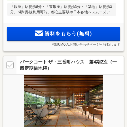
「銀座」駅徒歩8分・「東銀座」駅徒歩3分・「築地」駅徒歩3
分。5駅6路線利用可能。都心主要駅や日本各地へスムーズア
クセス。各住戸に専用宅配ボックス「Pabbit Locker」を設
置。基本天井高約2.6mの開放感のある居住空間。「銀座」と
「築地」、2つの街を自在に使いこなす地に誕生するレジデン
資料をもらう(無料)
ス。
※SUUMOのお問い合わせページへ移動します
パークコート ザ・三番町ハウス 第4期2次（一
般定期借地権）