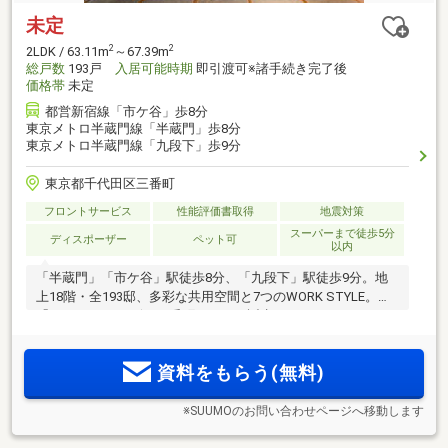
未定
2
2
2LDK / 63.11m
～67.39m
総戸数
193戸
入居可能時期
即引渡可※諸手続き完了後
価格帯
未定
都営新宿線「市ケ谷」歩8分
東京メトロ半蔵門線「半蔵門」歩8分
東京メトロ半蔵門線「九段下」歩9分
東京都千代田区三番町
フロントサービス
性能評価書取得
地震対策
スーパーまで徒歩5分
ディスポーザー
ペット可
以内
「半蔵門」「市ケ谷」駅徒歩8分、「九段下」駅徒歩9分。地
上18階・全193邸、多彩な共用空間と7つのWORK STYLE。
「パークコート ザ・三番町ハウス」誕生。
資料をもらう(無料)
※SUUMOのお問い合わせページへ移動します