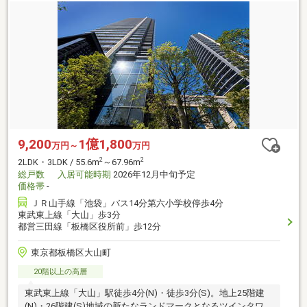
9,200
1億1,800
万円～
万円
2
2
2LDK・3LDK / 55.6m
～67.96m
総戸数
入居可能時期
2026年12月中旬予定
価格帯
-
ＪＲ山手線「池袋」バス14分第六小学校停歩4分
東武東上線「大山」歩3分
都営三田線「板橋区役所前」歩12分
東京都板橋区大山町
20階以上の高層
東武東上線「大山」駅徒歩4分(N)・徒歩3分(S)。地上25階建
(N)・26階建(S)地域の新たなランドマークとなるツインタワー