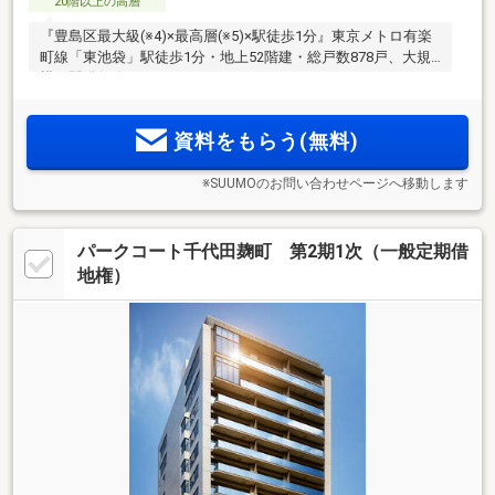
20階以上の高層
『豊島区最大級(※4)×最高層(※5)×駅徒歩1分』東京メトロ有楽
町線「東池袋」駅徒歩1分・地上52階建・総戸数878戸、大規
模再開発(※6)タワーレジデンス。
資料をもらう(無料)
※SUUMOのお問い合わせページへ移動します
パークコート千代田麹町 第2期1次（一般定期借
地権）