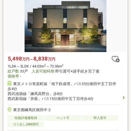
5,498
8,838
万円～
万円
2
2
1LDK～3LDK / 44.03m
～73.06m
総戸数
33戸
入居可能時期
即引渡可※諸手続き完了後
価格帯
-
東京メトロ有楽町線「地下鉄成増」バス35分南田中五丁目停
歩4分
西武池袋線「練馬高野台」歩8分
西武新宿線「井荻」バス15分南田中五丁目停歩4分
東京都練馬区南田中３
性能評価書取得
ペット可
即入居可
ゴミ出し24時間可