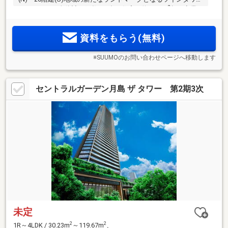
2
レジデンス。全体計画戸数327邸の住宅と約4000m
超の商業
施設からなる住商一体大規模複合開発。「ハッピーロード大
山商店街」隣接。「池袋」駅へ直通6分、直線約2.3km圏(N)・
資料をもらう(無料)
2.2km圏(S)(※3)
※SUUMOのお問い合わせページへ移動します
セントラルガーデン月島 ザ タワー 第2期3次
未定
2
2
1R～4LDK / 30.23m
～119.67m
、