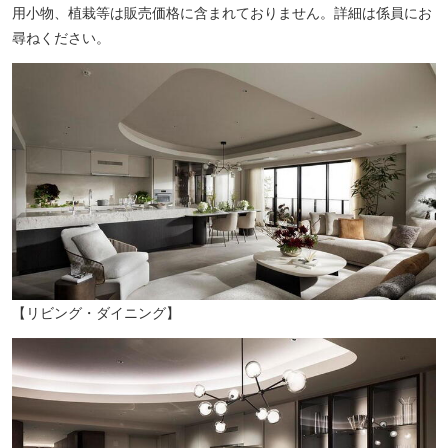
用小物、植栽等は販売価格に含まれておりません。詳細は係員にお
清水門（徒歩17分／約1300m）
尋ねください。
【リビング・ダイニング】