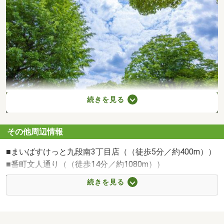
続きを見る
その他周辺情報
北の丸公園（徒歩16分／約1200m）
■まいばすけっと九段南3丁目店（（徒歩5分／約400m））
■番町文人通り（（徒歩14分／約1080m））
■千鳥ヶ淵（（徒歩5分／約400m））
続きを見る
■北の丸公園（（徒歩10分／約800m））