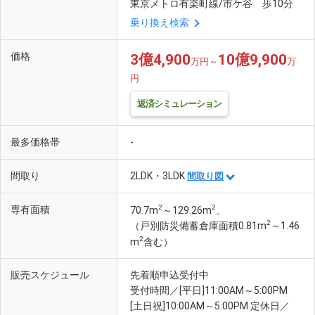
東京メトロ有楽町線/市ケ谷 歩10分
乗り換え検索
価格
3億4,900
10億9,900
万円～
万
円
返済シミュレーション
最多価格帯
-
間取り
2LDK・3LDK
間取り図
2
2
専有面積
70.7m
～129.26m
、
2
（戸別防災備蓄倉庫面積0.81m
～1.46
2
m
含む）
販売スケジュール
先着順申込受付中
受付時間／[平日]11:00AM～5:00PM
[土日祝]10:00AM～5:00PM 定休日／