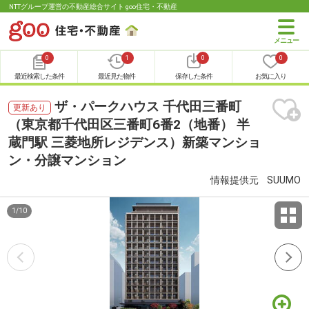
NTTグループ運営の不動産総合サイト goo住宅・不動産
0
1
0
0
最近検索した条件
最近見た物件
保存した条件
お気に入り
ザ・パークハウス 千代田三番町
更新あり
（東京都千代田区三番町6番2（地番） 半
蔵門駅 三菱地所レジデンス）新築マンショ
ン・分譲マンション
情報提供元
SUUMO
1
/
10