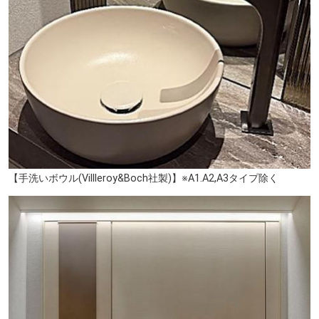
【手洗いボウル(Villleroy&Boch社製)】※A1.A2,A3タイプ除く