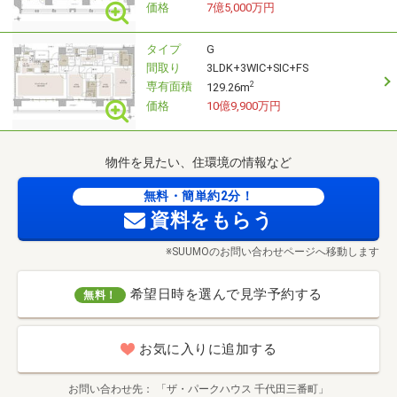
価格
7億5,000万円
タイプ
G
間取り
3LDK+3WIC+SIC+FS
専有面積
2
129.26m
価格
10億9,900万円
物件を見たい、住環境の情報など
無料・簡単約2分！
資料をもらう
※SUUMOのお問い合わせページへ移動します
希望日時を選んで見学予約する
無料！
お気に入りに追加する
お問い合わせ先
「ザ・パークハウス 千代田三番町」