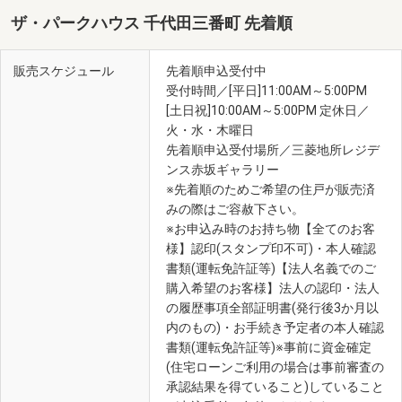
ザ・パークハウス 千代田三番町 先着順
販売スケジュール
先着順申込受付中
受付時間／[平日]11:00AM～5:00PM
[土日祝]10:00AM～5:00PM 定休日／
火・水・木曜日
先着順申込受付場所／三菱地所レジデ
ンス赤坂ギャラリー
※先着順のためご希望の住戸が販売済
みの際はご容赦下さい。
※お申込み時のお持ち物【全てのお客
様】認印(スタンプ印不可)・本人確認
書類(運転免許証等)【法人名義でのご
購入希望のお客様】法人の認印・法人
の履歴事項全部証明書(発行後3か月以
内のもの)・お手続き予定者の本人確認
書類(運転免許証等)※事前に資金確定
(住宅ローンご利用の場合は事前審査の
承認結果を得ていること)していること