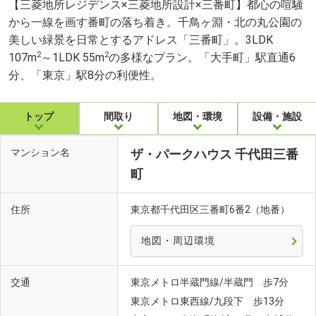
【三菱地所レジデンス×三菱地所設計×三番町】都心の喧騒
から一線を画す番町の落ち着き。千鳥ヶ淵・北の丸公園の
美しい緑景を日常とするアドレス「三番町」。3LDK
2
2
107m
～1LDK 55m
の多様なプラン。「大手町」駅直通6
分、「東京」駅8分の利便性。
トップ
間取り
地図・環境
設備・施設
マンション名
ザ・パークハウス 千代田三番
町
住所
東京都千代田区三番町6番2（地番）
地図・周辺環境
交通
東京メトロ半蔵門線/半蔵門 歩7分
東京メトロ東西線/九段下 歩13分