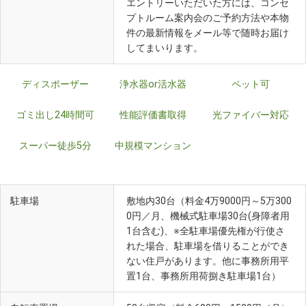
エントリーいただいた方には、コンセ
プトルーム案内会のご予約方法や本物
件の最新情報をメール等で随時お届け
してまいります。
ディスポーザー
浄水器or活水器
ペット可
ゴミ出し24時間可
性能評価書取得
光ファイバー対応
スーパー徒歩5分
中規模マンション
駐車場
敷地内30台（料金4万9000円～5万300
0円／月、機械式駐車場30台(身障者用
1台含む)、※全駐車場優先権が行使さ
れた場合、駐車場を借りることができ
ない住戸があります。他に事務所用平
置1台、事務所用荷捌き駐車場1台）