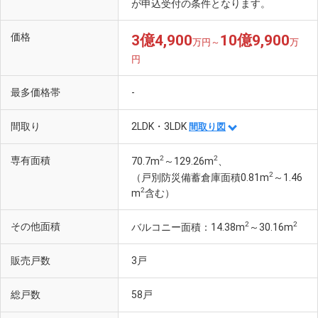
が申込受付の条件となります。
価格
3億4,900
10億9,900
万円～
万
円
最多価格帯
-
間取り
2LDK・3LDK
間取り図
2
2
専有面積
70.7m
～129.26m
、
2
（戸別防災備蓄倉庫面積0.81m
～1.46
2
m
含む）
2
2
その他面積
バルコニー面積：14.38m
～30.16m
販売戸数
3戸
総戸数
58戸