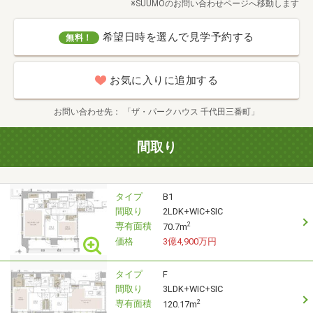
※SUUMOのお問い合わせページへ移動します
希望日時を選んで見学予約する
無料！
お気に入りに追加する
お問い合わせ先
「ザ・パークハウス 千代田三番町」
間取り
タイプ
B1
間取り
2LDK+WIC+SIC
専有面積
2
70.7m
価格
3億4,900万円
タイプ
F
間取り
3LDK+WIC+SIC
専有面積
2
120.17m