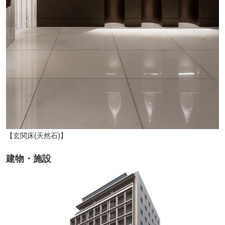
【玄関床(天然石)】
建物・施設