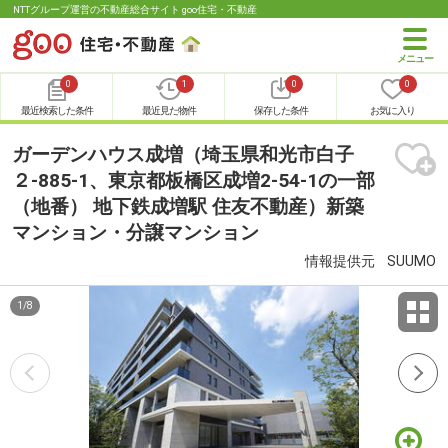
NTTグループ運営の不動産総合サイト goo住宅・不動産
0
1
0
0
最近検索した条件
最近見た物件
保存した条件
お気に入り
ガーデンハウス成増（埼玉県和光市白子
２-885-1、東京都板橋区成増2-54-1の一部
（地番） 地下鉄成増駅 住友不動産）新築
マンション・分譲マンション
情報提供元
SUUMO
1
/
8