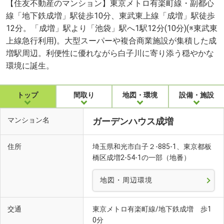
【住友不動産のマンション】東京メトロ有楽町線・副都心
線「地下鉄成増」駅徒歩10分、東武東上線「成増」駅徒歩
12分。「成増」駅より「池袋」駅へ1駅12分(10分)(※東武東
上線急行利用)。大型スーパーや複合商業施設が集積した成
増駅周辺。利便性に優れながら白子川に寄り添う穏やかな
環境に誕生。
トップ
間取り
地図・環境
設備・施設
マンション名
ガーデンハウス成増
住所
埼玉県和光市白子２-885-1、東京都板
橋区成増2-54-1の一部（地番）
地図・周辺環境
交通
東京メトロ有楽町線/地下鉄成増 歩1
0分