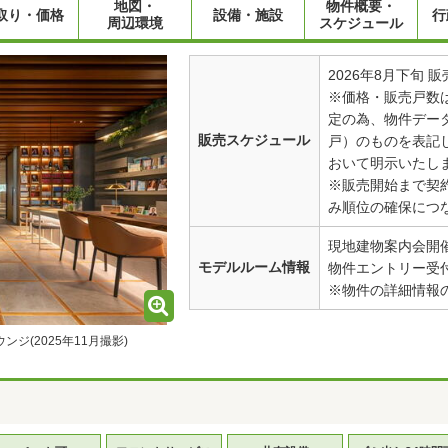
地図・
物件概要・
取り・価格
設備・施設
行
周辺環境
スケジュール
2026年8月下旬 
※価格・販売戸数
定の為、物件データ
販売スケジュール
戸）のものを表記
おいて明示いたし
※販売開始まで契
み順位の確保につ
現地建物案内会開
モデルルーム情報
物件エントリー受
※物件の詳細情報
ジ(2025年11月撮影)