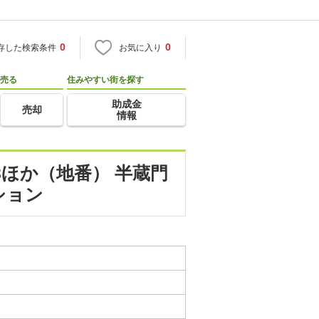
0
0
存した検索条件
お気に入り
売る
住みやすい街を探す
助成金
売却
情報
3ほか（地番） 半蔵門
ション