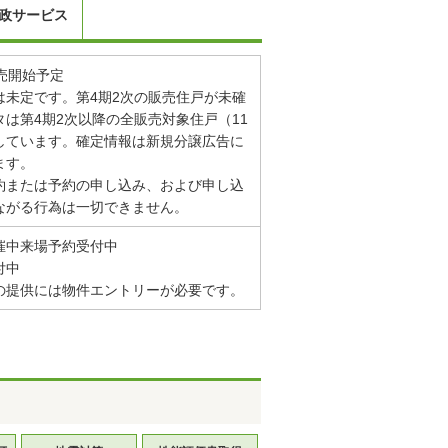
政サービス
販売開始予定
は未定です。第4期2次の販売住戸が未確
は第4期2次以降の全販売対象住戸（11
しています。確定情報は新規分譲広告に
ます。
約または予約の申し込み、および申し込
ながる行為は一切できません。
催中来場予約受付中
付中
の提供には物件エントリーが必要です。