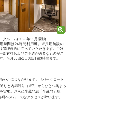
ークルーム(2025年11月撮影)
用時間は24時間利用可。※共用施設の
は管理規約に従っていただきます。ご利
一部有料およびご予約が必要なものがご
す。※月36回/1日3回/1回3時間まで。
ゆるやかにつながります。〈パークコート
通りと内堀通り（※7）からひとつ奥まっ
接を実現。さらに半蔵門線「半蔵門」駅、
各所へスムーズなアクセスが叶います。