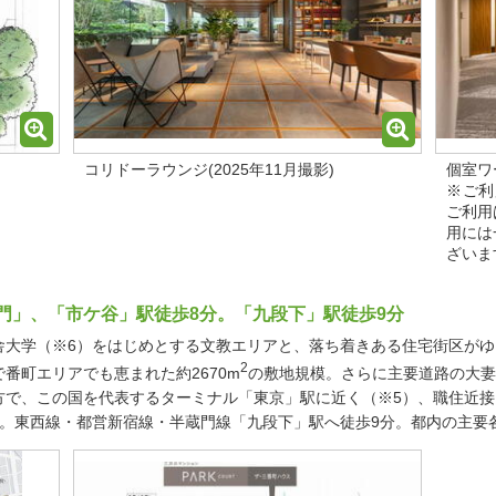
コリドーラウンジ(2025年11月撮影)
個室ワ
※ご利
ご利用
用には
ざいま
門」、「市ケ谷」駅徒歩8分。「九段下」駅徒歩9分
舎大学（※6）をはじめとする文教エリアと、落ち着きある住宅街区が
2
番町エリアでも恵まれた約2670m
の敷地規模。さらに主要道路の大妻
方で、この国を代表するターミナル「東京」駅に近く（※5）、職住近
分。東西線・都営新宿線・半蔵門線「九段下」駅へ徒歩9分。都内の主要