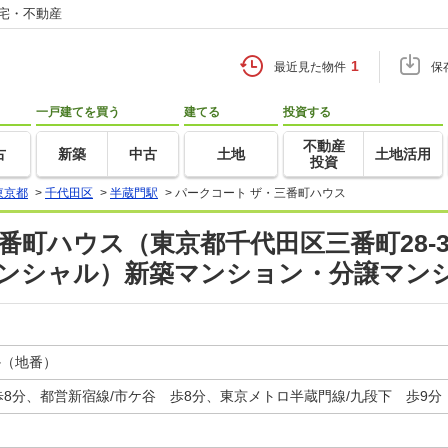
住宅・不動産
1
最近見た物件
保
一戸建てを買う
建てる
投資する
不動産
古
新築
中古
土地
土地活用
投資
東京都
>
千代田区
>
半蔵門駅
>
パークコート ザ・三番町ハウス
番町ハウス（東京都千代田区三番町28-
デンシャル）新築マンション・分譲マン
か（地番）
8分、都営新宿線/市ケ谷 歩8分、東京メトロ半蔵門線/九段下 歩9分