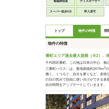
電磁調理器
ディスポーザー
スーパー徒歩5分
即入居可
トップ
物件の特徴
間
物件の特徴
番町エリア過去最大規模（※2）、地上
千代田区番町。この地は日本の中心、都
2
三番町ハウス〉は、敷地面積約2670m
の
働く、くつろぐ、自分を磨くなど、多様な
の日の気分で自由に使い分けができる多彩
自分時間をアップデートしていきます。