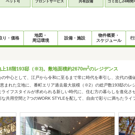
ペット可
フロントサービス
共有設備
ゴミ出し24時間
地図・
物件概要・
取り・価格
設備・施設
行
周辺環境
スケジュール
2
18階193邸（※3)。敷地面積約2670m
のレジデンス
心の中心として、江戸から令和に至るまで常に時代を牽引し、次代の価値
恵まれた立地に、番町エリア過去最大規模（※2）の総戸数193邸のレ
ライフスタイルが求められる新しい時代に、住む方の暮らしを進化させる新
な共用空間と7つのWORK STYLEを配して、自由で彩りに満ちたラ