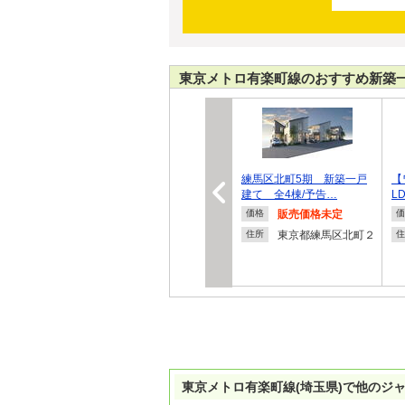
東京メトロ有楽町線のおすすめ新築
練馬区北町5期 新築一戸
【
建て 全4棟/予告…
L
販売価格未定
価格
価
東京都練馬区北町２
住所
住
東京メトロ有楽町線(埼玉県)で他のジ