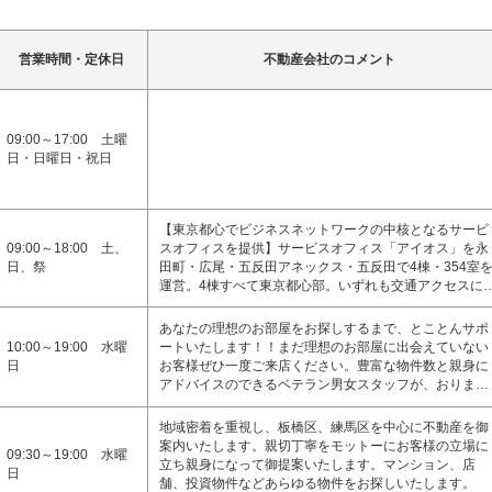
営業時間・定休日
不動産会社のコメント
09:00～17:00 土曜
日・日曜日・祝日
【東京都心でビジネスネットワークの中核となるサービ
09:00～18:00 土、
スオフィスを提供】サービスオフィス「アイオス」を永
日、祭
田町・広尾・五反田アネックス・五反田で4棟・354室
運営。4棟すべて東京都心部。いずれも交通アクセスに
あなたの理想のお部屋をお探しするまで、とことんサポ
10:00～19:00 水曜
ートいたします！！まだ理想のお部屋に出会えていない
日
お客様ぜひ一度ご来店ください。豊富な物件数と親身に
アドバイスのできるベテラン男女スタッフが、おりま…
地域密着を重視し、板橋区、練馬区を中心に不動産を御
案内いたします。親切丁寧をモットーにお客様の立場に
09:30～19:00 水曜
立ち親身になって御提案いたします。マンション、店
日
舗、投資物件などあらゆる物件をお探しいたします。