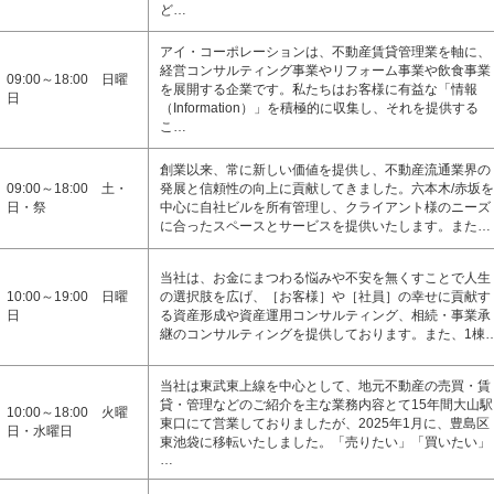
ど…
アイ・コーポレーションは、不動産賃貸管理業を軸に、
経営コンサルティング事業やリフォーム事業や飲食事業
09:00～18:00 日曜
を展開する企業です。私たちはお客様に有益な「情報
日
（Information）」を積極的に収集し、それを提供する
こ…
創業以来、常に新しい価値を提供し、不動産流通業界の
09:00～18:00 土・
発展と信頼性の向上に貢献してきました。六本木/赤坂を
日・祭
中心に自社ビルを所有管理し、クライアント様のニーズ
に合ったスペースとサービスを提供いたします。また…
当社は、お金にまつわる悩みや不安を無くすことで人生
10:00～19:00 日曜
の選択肢を広げ、［お客様］や［社員］の幸せに貢献す
日
る資産形成や資産運用コンサルティング、相続・事業承
継のコンサルティングを提供しております。また、1棟
当社は東武東上線を中心として、地元不動産の売買・賃
貸・管理などのご紹介を主な業務内容とて15年間大山駅
10:00～18:00 火曜
東口にて営業しておりましたが、2025年1月に、豊島区
日・水曜日
東池袋に移転いたしました。「売りたい」「買いたい」
…