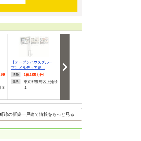
角
【オープンハウスグルー
◆メルディア池袋◆高天井
◆オープンハ
プ】メルディア豊…
リビングと採光に…
／豊島区池袋
99
1億180万円
1億180万円
7,980
価格
価格
価格
東京都豊島区上池袋
東京都豊島区上池袋
東京都
住所
住所
住所
町８
１
１
町２
町線の新築一戸建て情報をもっと見る