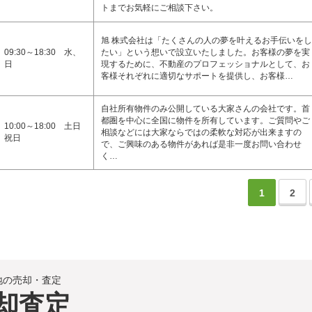
トまでお気軽にご相談下さい。
旭 株式会社は「たくさんの人の夢を叶えるお手伝いをし
09:30～18:30 水、
たい」という想いで設立いたしました。お客様の夢を実
日
現するために、不動産のプロフェッショナルとして、お
客様それぞれに適切なサポートを提供し、お客様…
自社所有物件のみ公開している大家さんの会社です。首
都圏を中心に全国に物件を所有しています。ご質問やご
10:00～18:00 土日
相談などには大家ならではの柔軟な対応が出来ますの
祝日
で、ご興味のある物件があれば是非一度お問い合わせ
く…
1
2
地の売却・査定
却査定