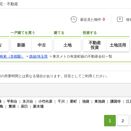
住宅・不動産
0
最近見た物件
保
一戸建てを買う
建てる
投資する
不動産
古
新築
中古
土地
土地活用
投資
検索（首都圏）
>
路線/埼玉県
>
東京メトロ有楽町線の不動産会社一覧
際の所要時間とは異なる場合があります。目安としてご利用ください。
塚
｜
平和台
｜
氷川台
｜
小竹向原
｜
千川
｜
要町
｜
池袋
｜
東池袋
｜
護国寺
｜
江
島
｜
豊洲
｜
辰巳
｜
新木場
1
2