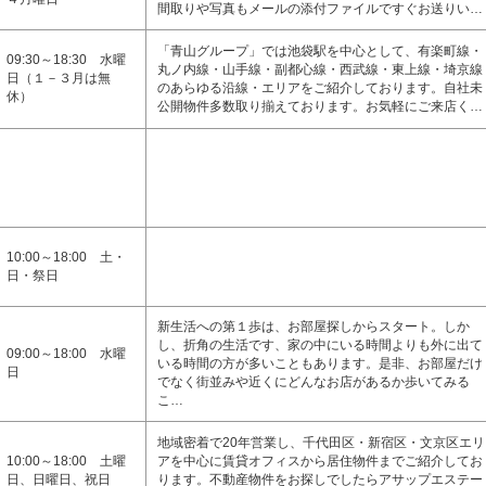
間取りや写真もメールの添付ファイルですぐお送りい…
「青山グループ」では池袋駅を中心として、有楽町線・
09:30～18:30 水曜
丸ノ内線・山手線・副都心線・西武線・東上線・埼京線
日（１－３月は無
のあらゆる沿線・エリアをご紹介しております。自社未
休）
公開物件多数取り揃えております。お気軽にご来店く…
10:00～18:00 土・
日・祭日
新生活への第１歩は、お部屋探しからスタート。しか
し、折角の生活です、家の中にいる時間よりも外に出て
09:00～18:00 水曜
いる時間の方が多いこともあります。是非、お部屋だけ
日
でなく街並みや近くにどんなお店があるか歩いてみる
こ…
地域密着で20年営業し、千代田区・新宿区・文京区エリ
10:00～18:00 土曜
アを中心に賃貸オフィスから居住物件までご紹介してお
日、日曜日、祝日
ります。不動産物件をお探しでしたらアサップエステー