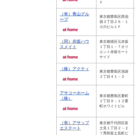
Ｆ
（有）青山グル
東京都豊島区西池
ープ
袋３丁目２６－１
小川ビル１Ｆ
（同）赤坂ハウ
東京都港区元赤坂
スメイト
１丁目１－７オリ
エント赤坂モート
サイド
（株）アクティ
東京都豊島区池袋
２丁目４１－２
アサコーホーム
東京都豊島区要町
（株）
２丁目９－１２要
町ホワイトビル
（有）アサップ
東京都千代田区富
エステート
士見１丁目２－２
７秀和富士見町ビ