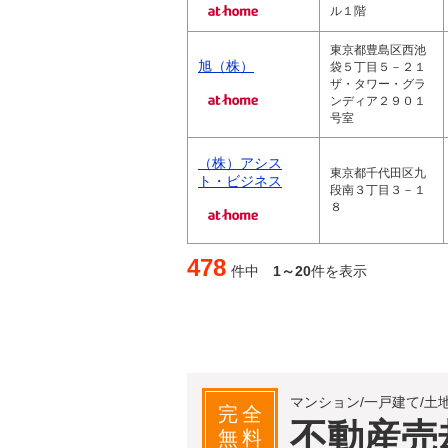
ル１階
東京都豊島区西池
旭（株）
袋５丁目５－２１
ザ・タワー・グラ
ンディア２９０１
号室
（株）アシス
東京都千代田区九
ト・ビジネス
段南３丁目３－１
８
478
件中
1～20
件を表示
マンション/一戸建て/土
完全
不動産売
無料