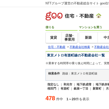
NTTグループ運営の不動産総合サイト goo
借りる
マンションを買う
店舗･
賃貸
新築
中
事業用
住宅・不動産
>
不動産会社検索
>
不動産会社
東京メトロ有楽町線の不動産会社一覧
※乗車する時間帯や乗り換え時間によって、実
検索条件
路線：東京メトロ有楽町線
指定なし
｜
和光市
｜
地下鉄成増
｜
地下鉄赤
桜田門
｜
有楽町
｜
銀座一丁目
｜
新富町
｜
月
478
件中
1～20
件を表示