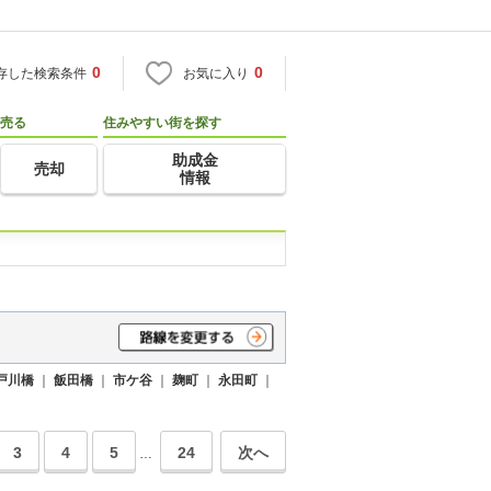
0
0
存した検索条件
お気に入り
売る
住みやすい街を探す
助成金
売却
情報
戸川橋
｜
飯田橋
｜
市ケ谷
｜
麹町
｜
永田町
｜
3
4
5
24
次へ
…