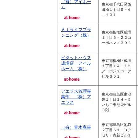
（有）アイホー
東京都千代田区飯
ム
田橋１丁目９－６
－１０１
ＡＩライフプラ
東京都板橋区成増
ンニング（株）
１丁目５－２２コ
ーポハマノ３０２
ピタットハウス
東京都板橋区成増
成増店 アイル
１丁目１４－１５
ホーム（株）
アーバンスパーク
ビル３０１
アエラス管理事
東京都豊島区東池
業部 （株）ア
袋１丁目３４－５
エラス
いちご東池袋ビル
３階
東京都豊島区池袋
（有）青木商事
２丁目６１－８ア
ゼリア青新ビル１