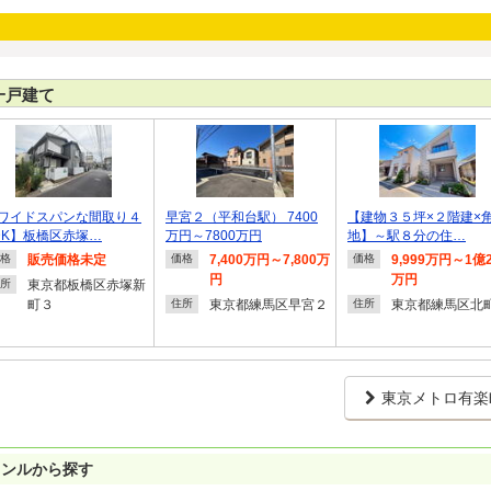
一戸建て
ワイドスパンな間取り４
早宮２（平和台駅） 7400
【建物３５坪×２階建×
DK】板橋区赤塚…
万円～7800万円
地】～駅８分の住…
販売価格未定
7,400万円～7,800万
9,999万円～1億2
格
価格
価格
円
万円
東京都板橋区赤塚新
所
町３
東京都練馬区早宮２
東京都練馬区北
住所
住所
東京メトロ有楽
ャンルから探す