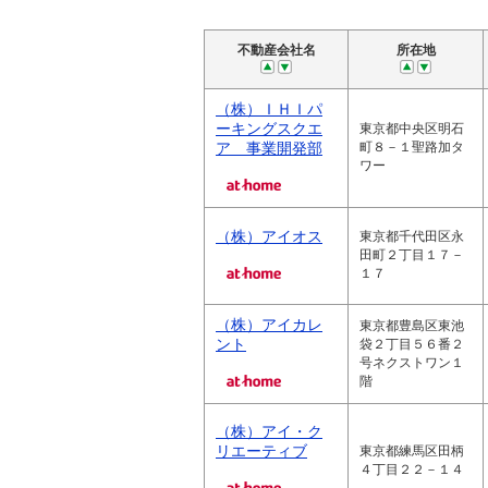
不動産会社名
所在地
（株）ＩＨＩパ
ーキングスクエ
東京都中央区明石
ア 事業開発部
町８－１聖路加タ
ワー
（株）アイオス
東京都千代田区永
田町２丁目１７－
１７
（株）アイカレ
東京都豊島区東池
ント
袋２丁目５６番２
号ネクストワン１
階
（株）アイ・ク
リエーティブ
東京都練馬区田柄
４丁目２２－１４