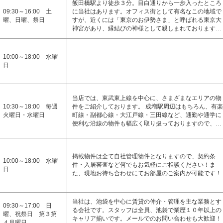
飯田橋駅より徒歩３分。目白通りから一歩入ったところ
09:30～16:00 土
に当社はあります。オフィス街として有名なこの地域で
曜、日曜、祭日
すが、近くには「東京のお伊勢さま」と呼ばれる東京大
神宮があり、縁結びの神様として親しまれております…
10:00～18:00 水曜
日
当店では、東武東上線を中心に、さまざまなエリアの物
10:30～18:00 毎週
件をご紹介しております。 成増駅周辺はもちろん、有楽
火曜日・水曜日
町線・副都心線・大江戸線・三田線など、通勤や通学に
便利な沿線の物件も幅広く取り扱っておりますので、…
掲載物件は全て自社管理物件となりますので、契約条
10:00～18:00 水曜
件・入居審査など何でもお気軽にご相談ください！ま
日
た、現地お待ち合わせにてお部屋のご案内が可能です！
当社は、池袋を中心に賃貸の仲介・管理を主な業務とす
09:30～17:00 日
る会社です。スタッフは全員、池袋で業歴１０年以上の
曜、祝祭日 第３第
キャリア揃いです。メールでのお問い合わせも大歓迎！
４月曜日