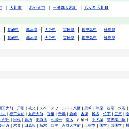
市
｜
大川市
｜
みやま市
｜
三潴郡大木町
｜
八女郡広川町
県
長崎県
熊本県
大分県
宮崎県
鹿児島県
沖縄県
県
長崎県
熊本県
大分県
宮崎県
鹿児島県
沖縄県
州工大前
｜
戸畑
｜
枝光
｜
スペースワールド
｜
八幡
｜
黒崎
｜
陣原
｜
折尾
｜
水巻
中央
｜
福工大前
｜
九産大前
｜
香椎
｜
千早
｜
箱崎
｜
吉塚
｜
博多
｜
竹下
｜
笹原
｜
生が丘
｜
田代
｜
鳥栖
｜
肥前旭
｜
久留米
｜
荒木
｜西牟田｜
羽犬塚
｜
筑後船小屋
後伊倉
｜
木葉
｜
田原坂
｜
植木
｜
西里
｜
崇城大学前
｜
上熊本
｜
熊本
｜
西熊本
｜