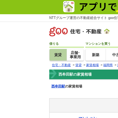
NTTグループ運営の不動産総合サイト goo
借りる
マンションを買う
店舗･
賃貸
新築
中
事業用
住宅・不動産
>
賃貸
>
家賃相場
>
福岡県
>
西牟田駅の家賃相場
西牟田駅
の家賃相場