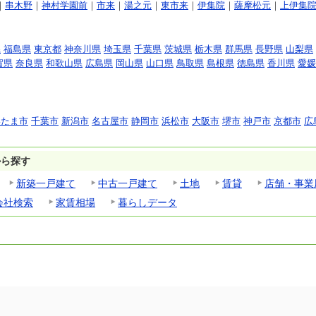
｜
串木野
｜
神村学園前
｜
市来
｜
湯之元
｜
東市来
｜
伊集院
｜
薩摩松元
｜
上伊集
県
福島県
東京都
神奈川県
埼玉県
千葉県
茨城県
栃木県
群馬県
長野県
山梨県
賀県
奈良県
和歌山県
広島県
岡山県
山口県
鳥取県
島根県
徳島県
香川県
愛媛
いたま市
千葉市
新潟市
名古屋市
静岡市
浜松市
大阪市
堺市
神戸市
京都市
広
から探す
新築一戸建て
中古一戸建て
土地
賃貸
店舗・事業
会社検索
家賃相場
暮らしデータ