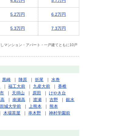
4.8万円
5.7万円
5.2万円
6.2万円
5.3万円
7.3万円
しマンション・アパート・一戸建てともに10戸
｜
黒崎
｜
陣原
｜
折尾
｜
水巻
央
｜
福工大前
｜
九産大前
｜
香椎
市
｜
天拝山
｜
原田
｜
けやき台
瀬高
｜
南瀬高
｜
渡瀬
｜
吉野
｜
銀水
崇城大学前
｜
上熊本
｜
熊本
｜
木場茶屋
｜
串木野
｜
神村学園前