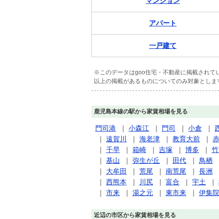
マンション
アパート
一戸建て
※このデータはgoo住宅・不動産に掲載され
以上の掲載があるものについてのみ対象としま
鹿児島本線の駅から家賃相場を見る
門司港
｜
小森江
｜
門司
｜
小倉
｜
｜
遠賀川
｜
海老津
｜
教育大前
｜
｜
千早
｜
箱崎
｜
吉塚
｜
博多
｜
竹
｜
基山
｜
弥生が丘
｜
田代
｜
鳥栖
｜
大牟田
｜
荒尾
｜
南荒尾
｜
長洲
｜
西熊本
｜
川尻
｜
富合
｜
宇土
｜
｜
市来
｜
湯之元
｜
東市来
｜
伊集
近辺の市区から家賃相場を見る