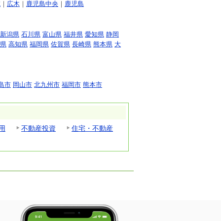
院
｜
広木
｜
鹿児島中央
｜
鹿児島
新潟県
石川県
富山県
福井県
愛知県
静岡
県
高知県
福岡県
佐賀県
長崎県
熊本県
大
島市
岡山市
北九州市
福岡市
熊本市
用
不動産投資
住宅・不動産