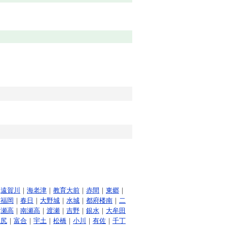
｜
遠賀川
｜
海老津
｜
教育大前
｜
赤間
｜
東郷
｜
南福岡
｜
春日
｜
大野城
｜
水城
｜
都府楼南
｜
二
｜
瀬高
｜
南瀬高
｜
渡瀬
｜
吉野
｜
銀水
｜
大牟田
川尻
｜
富合
｜
宇土
｜
松橋
｜
小川
｜
有佐
｜
千丁