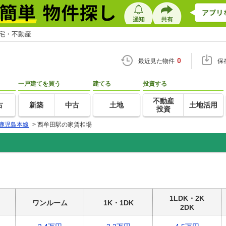
住宅・不動産
0
最近見た物件
保
一戸建てを買う
建てる
投資する
不動産
古
新築
中古
土地
土地活用
投資
鹿児島本線
>
西牟田駅の家賃相場
1LDK・2K
ワンルーム
1K・1DK
2DK