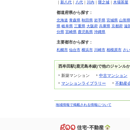
｜
新八代
｜
八代
｜
川内
｜
隈之城
｜
木場茶屋
都道府県から探す :
北海道
青森県
秋田県
岩手県
宮城県
山形
県
岐阜県
三重県
大阪府
兵庫県
京都府
滋
分県
宮崎県
鹿児島県
沖縄県
主要都市から探す :
札幌市
仙台市
横浜市
川崎市
相模原市
さ
西牟田駅(鹿児島本線)で他のジャンル
新築マンション
中古マンション
マンションライブラリー
不動産
地域情報で掲載される情報について