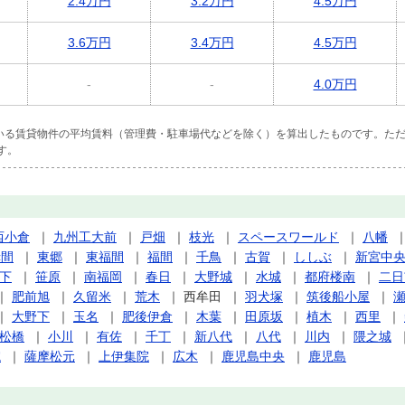
2.4万円
3.2万円
4.5万円
3.6万円
3.4万円
4.5万円
-
-
4.0万円
ている賃貸物件の平均賃料（管理費・駐車場代などを除く）を算出したものです。ただ
す。
西小倉
｜
九州工大前
｜
戸畑
｜
枝光
｜
スペースワールド
｜
八幡
赤間
｜
東郷
｜
東福間
｜
福間
｜
千鳥
｜
古賀
｜
ししぶ
｜
新宮中
下
｜
笹原
｜
南福岡
｜
春日
｜
大野城
｜
水城
｜
都府楼南
｜
二日
｜
肥前旭
｜
久留米
｜
荒木
｜
西牟田
｜
羽犬塚
｜
筑後船小屋
｜
｜
大野下
｜
玉名
｜
肥後伊倉
｜
木葉
｜
田原坂
｜
植木
｜
西里
｜
松橋
｜
小川
｜
有佐
｜
千丁
｜
新八代
｜
八代
｜
川内
｜
隈之城
院
｜
薩摩松元
｜
上伊集院
｜
広木
｜
鹿児島中央
｜
鹿児島