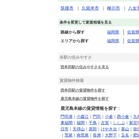
筑後市
｜
久留米市
｜
柳川市
｜
八女
条件を変更して家賃相場を見る
路線から探す
福岡県
佐賀
エリアから探す
福岡県
佐賀
各駅の住みやすさ
西牟田駅の住みやすさを見る
賃貸物件検索
西牟田駅の賃貸物件を探す
鹿児島本線の賃貸物件を探す
鹿児島本線の賃貸情報を探す :
門司港
｜
小森江
｜
門司
｜
小倉
｜
西小倉
｜
九
東福間
｜
福間
｜
千鳥
｜
古賀
｜
ししぶ
｜
新宮
日市
｜
天拝山
｜
原田
｜
けやき台
｜
基山
｜
弥
｜
荒尾
｜
南荒尾
｜
長洲
｜
大野下
｜
玉名
｜
肥