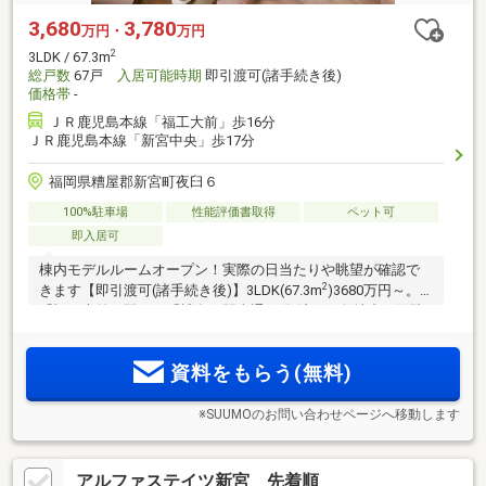
3,680
3,780
万円・
万円
2
3LDK / 67.3m
総戸数
67戸
入居可能時期
即引渡可(諸手続き後)
価格帯
-
ＪＲ鹿児島本線「福工大前」歩16分
ＪＲ鹿児島本線「新宮中央」歩17分
福岡県糟屋郡新宮町夜臼６
100%駐車場
性能評価書取得
ペット可
即入居可
棟内モデルルームオープン！実際の日当たりや眺望が確認で
2
きます【即引渡可(諸手続き後)】3LDK(67.3m
)3680万円～。
「福工大前」駅から「博多」駅直通19分(注1)／敷地内平面駐
車場確保。敷地外2台目駐車可能／「乾太くん」全戸標準装備
／自転車5分圏内にロピア、ユニクロ、IKEA／「福工大前」駅
資料をもらう(無料)
「新宮中央」駅が徒歩圏
※SUUMOのお問い合わせページへ移動します
アルファステイツ新宮 先着順