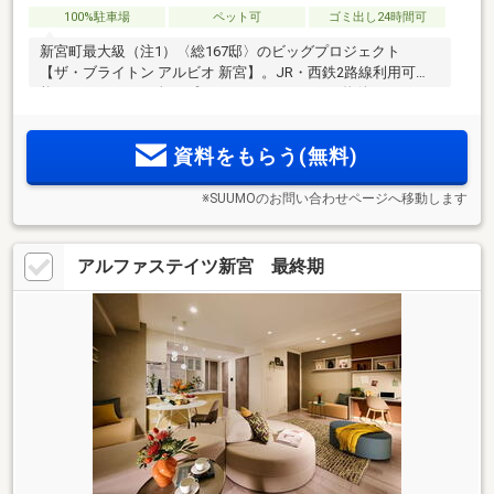
100%駐車場
ペット可
ゴミ出し24時間可
新宮町最大級（注1）〈総167邸〉のビッグプロジェクト
【ザ・ブライトン アルビオ 新宮】。JR・西鉄2路線利用可
能。2LDK～4LDK 全24プランバリエーション。物件エントリ
ー受付中！
資料をもらう(無料)
※SUUMOのお問い合わせページへ移動します
アルファステイツ新宮 最終期