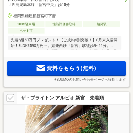
ＪＲ鹿児島本線「新宮中央」歩15分
福岡県糟屋郡新宮町下府
100%駐車場
性能評価書取得
始発駅
ペット可
先着6組50万円プレゼント！【ご成約6割突破！】8月末入居開
始！3LDK3590万円～。始発西鉄「新宮」駅徒歩9~11分。
2LDK~4LDK10タイプの間取りをご用意。大規模区画整理事業
により形成された良好な住環境に平置き駐車場150％2台目可
能。ZEH-M Oriented・エネファーム・住戸前専用宅配ボック
資料をもらう(無料)
ス・玄関前ゴミ回収サービス。
※SUUMOのお問い合わせページへ移動します
ザ・ブライトン アルビオ 新宮 先着順