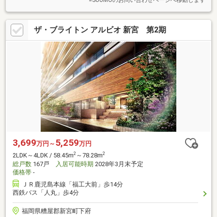
※SUUMOのお問い合わせページへ移動します
ザ・ブライトン アルビオ 新宮 第2期
3,699
5,259
万円～
万円
2
2
2LDK～4LDK / 58.45m
～78.28m
総戸数
167戸
入居可能時期
2028年3月末予定
価格帯
-
ＪＲ鹿児島本線「福工大前」歩14分
西鉄バス「人丸」歩4分
福岡県糟屋郡新宮町下府