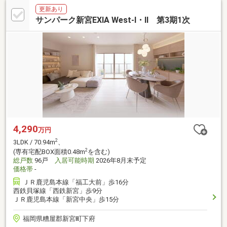
更新あり
サンパーク新宮EXIA West-I・II 第3期1次
4,290
万円
2
3LDK / 70.94m
、
2
(専有宅配BOX面積0.48m
を含む)
総戸数
96戸
入居可能時期
2026年8月末予定
価格帯
-
ＪＲ鹿児島本線「福工大前」歩16分
西鉄貝塚線「西鉄新宮」歩9分
ＪＲ鹿児島本線「新宮中央」歩15分
福岡県糟屋郡新宮町下府