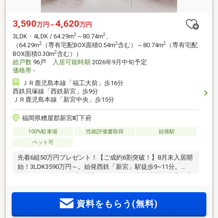
3,590
4,620
万円～
万円
2
2
3LDK・4LDK / 64.29m
～80.74m
、
2
2
2
（64.29m
（専有宅配BOX面積0.54m
含む）～80.74m
（専有宅配
2
BOX面積0.30m
含む））
総戸数
96戸
入居可能時期
2026年9月中旬予定
価格帯
-
ＪＲ鹿児島本線「福工大前」歩16分
西鉄貝塚線「西鉄新宮」歩9分
ＪＲ鹿児島本線「新宮中央」歩15分
福岡県糟屋郡新宮町下府
100%駐車場
性能評価書取得
始発駅
ペット可
先着6組50万円プレゼント！【ご成約6割突破！】8月末入居開
始！3LDK3590万円～。始発西鉄「新宮」駅徒歩9~11分。
2LDK~4LDK10タイプの間取りをご用意。大規模区画整理事業
により形成された良好な住環境に平置き駐車場150％2台目可
能。ZEH-M Oriented・エネファーム・住戸前専用宅配ボック
資料をもらう(無料)
ス・玄関前ゴミ回収サービス。