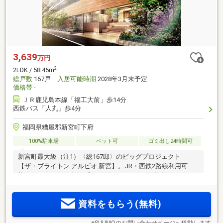
3,639
万円
2
2LDK / 58.45m
総戸数
167戸
入居可能時期
2028年3月末予定
価格帯
-
ＪＲ鹿児島本線「福工大前」歩14分
西鉄バス「人丸」歩4分
福岡県糟屋郡新宮町下府
100%駐車場
ペット可
ゴミ出し24時間可
新宮町最大級（注1）〈総167邸〉のビッグプロジェクト
【ザ・ブライトン アルビオ 新宮】。JR・西鉄2路線利用可
能。2LDK～4LDK 全24プランバリエーション。物件エントリ
ー受付中！
資料をもらう(無料)