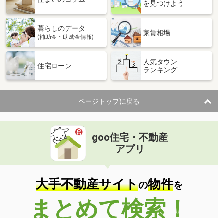
を見つけよう
暮らしのデータ
家賃相場
(補助金・助成金情報)
人気タウン
住宅ローン
ランキング
ページトップに戻る
goo住宅・不動産
アプリ
大手不動産サイト
物件
の
を
まとめて検索！