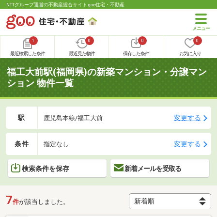
NTTグループ運営の不動産総合サイト goo住宅・不動産
1
0
0
0
最近検索した条件
最近見た物件
保存した条件
お気に入り
福工大前駅(福岡県)の新築マンション・分譲マン
ション 物件一覧
駅
変更する
鹿児島本線/福工大前
条件
変更する
指定なし
検索条件を保存
新着メールを受取る
7
件
が該当しました。