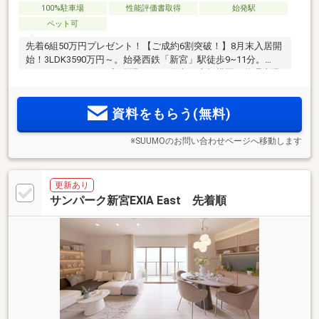
100%駐車場
性能評価書取得
始発駅
ペット可
先着6組50万円プレゼント！【ご成約6割突破！】8月末入居開
始！3LDK3590万円～。始発西鉄「新宮」駅徒歩9~11分。
2LDK~4LDK10タイプの間取りをご用意。大規模区画整理事業
により形成された良好な住環境に平置き駐車場150％2台目可
能。ZEH-M Oriented・エネファーム・住戸前専用宅配ボック
資料をもらう(無料)
ス・玄関前ゴミ回収サービス。
※SUUMOのお問い合わせページへ移動します
更新あり
サンパーク新宮EXIA East 先着順