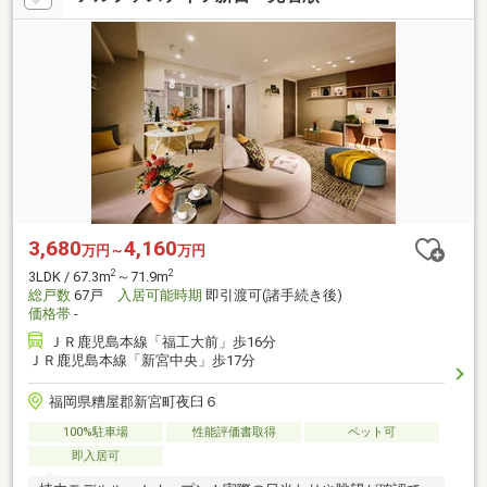
3,680
4,160
万円～
万円
2
2
3LDK / 67.3m
～71.9m
総戸数
67戸
入居可能時期
即引渡可(諸手続き後)
価格帯
-
ＪＲ鹿児島本線「福工大前」歩16分
ＪＲ鹿児島本線「新宮中央」歩17分
福岡県糟屋郡新宮町夜臼６
100%駐車場
性能評価書取得
ペット可
即入居可