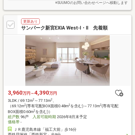
※SUUMOのお問い合わせページへ移動します
更新あり
サンパーク新宮EXIA West-I・II 先着順
3,960
4,390
万円～
万円
2
2
3LDK / 69.12m
～77.13m
、
2
2
2
（69.12m
(専有宅配BOX面積0.48m
を含む)～77.13m
(専有宅配
2
BOX面積0.60m
を含む)）
総戸数
96戸
入居可能時期
2026年8月末予定
価格帯
-
ＪＲ鹿児島本線「福工大前」歩16分
西鉄貝塚線「西鉄新宮」歩9分