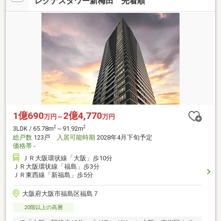
レグナスタワー新梅田 先着順
1億690
2億4,770
万円～
万円
2
2
3LDK / 65.78m
～91.92m
総戸数
123戸
入居可能時期
2028年4月下旬予定
価格帯
-
ＪＲ大阪環状線「大阪」歩10分
ＪＲ大阪環状線「福島」歩3分
ＪＲ東西線「新福島」歩5分
大阪府大阪市福島区福島７
20階以上の高層