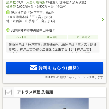
総戸数
69戸
入居可能時期
即引渡可(諸手続き済み次第)
価格帯
5,600万円台・6,800万円台（各2戸）
阪急神戸線「神戸三宮」歩6分
ＪＲ東海道本線「三ノ宮」歩8分
地下鉄西神・山手線「三宮」歩4分
兵庫県神戸市中央区中山手通２
ペット可
即入居可
オール電化
阪急神戸線「神戸三宮」駅徒歩6分。JR神戸線「三ノ宮」駅徒
歩8分。神戸三宮の都心居住区に誕生する【ジオ神戸三宮】全
邸南向き｜ゲストを招きたくなるような、個性豊かな間取り
設計【魅せるデザイン×効率的な動線計画×ゆとりの居住空
間】経済的で環境にやさしい次世代型レジデンス【ZEH-M
資料をもらう(無料)
Oriented認定】来場予約受付中
※SUUMOのお問い合わせページへ移動します
アトラス芦屋 先着順