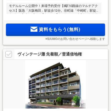
モデルルーム公開中！来場予約受付【8駅10路線のマルチアク
セス】阪急「大阪梅田」駅徒歩12分。谷町線「中崎町」駅徒
2
2
歩3分。【プラン】34m
台～50m
台・全8タイプ【全戸標準装
備】ウォークインクロゼット・シューズインクロゼット・ガ
ス衣類乾燥機「乾太くん」。ホテルライクな内廊下設計も魅
資料をもらう(無料)
力
※SUUMOのお問い合わせページへ移動します
ヴィンテージ灘 先着順／普通借地権