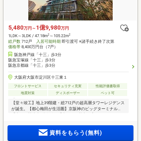
5,480
1億9,980
万円～
万円
2
2
1LDK～3LDK / 47.18m
～105.22m
総戸数
712戸
入居可能時期
即引渡可 ※諸手続き終了次第
価格帯
8,400万円台（7戸）
阪急神戸線「十三」歩3分
阪急宝塚線「十三」歩3分
阪急京都線「十三」歩3分
大阪府大阪市淀川区十三東１
フロントサービス
セキュリティ充実
性能評価書取得
地震対策
ディスポーザー
ペット可
【堂々竣工】地上39階建・総712戸の超高層タワーレジデンス
が誕生。【都心梅田が生活圏】京阪神のビッグターミナル
「十三」駅徒歩3分(※2)。「十三」を基点に広がるマルチアク
セスが魅力。1階にスーパー、2階は図書館フロア！【即入居
可能／諸手続き完了次第】【棟内モデルルームオープン(※6)】
資料をもらう(無料)