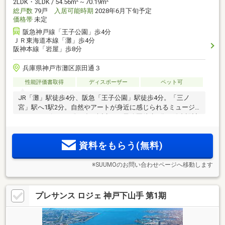
2
2
2LDK・3LDK / 54.56m
～70.19m
総戸数
79戸
入居可能時期
2028年6月下旬予定
価格帯
未定
阪急神戸線「王子公園」歩4分
ＪＲ東海道本線「灘」歩4分
阪神本線「岩屋」歩8分
兵庫県神戸市灘区原田通３
性能評価書取得
ディスポーザー
ペット可
JR「灘」駅徒歩4分、阪急「王子公園」駅徒歩4分。「三ノ
宮」駅へ1駅2分。自然やアートが身近に感じられるミュージ
アムロード沿いに総79邸で誕生。王子公園徒歩2分。総合設計
制度によるモニュメント広場や地下平面駐車場などスケール
感を活かしたプランニング。3LDK中心のプラン。ZEH-M
資料をもらう(無料)
Oriented認定取得。来場予約受付中
※SUUMOのお問い合わせページへ移動します
プレサンス ロジェ 神戸下山手 第1期