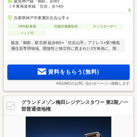
阪急神戸線「御影」歩8分
ＪＲ東海道本線「住吉」歩14分
兵庫県神戸市東灘区住吉山手４
100%駐車場
性能評価書取得
ディスポーザー
ペット可
阪急「御影」駅北側 徒歩8分×「住吉山手」アドレス×第1種低
層住居専用地域。開放性と独立性に恵まれた3方角地に、限定
22邸の気高きレジデンス。ゆとりとプライベート感に包まれ
2
2
る78m
台～110m
台 全9タイプの多彩なプラン。全戸ディスポ
ーザ標準装備。平面駐車場100％確保。モデルルームOPEN＜
資料をもらう(無料)
予約制＞
※SUUMOのお問い合わせページへ移動します
グランドメゾン梅田レジデンスタワー 第2期／一
部普通借地権