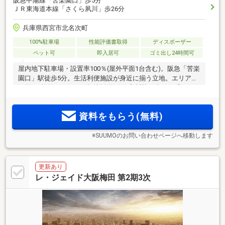
阪急甲陽線「苦楽園口」歩5分
ＪＲ東海道本線「さくら夙川」歩26分
兵庫県西宮市北名次町
100%駐車場
性能評価書取得
ディスポーザー
ペット可
即入居可
ゴミ出し24時間可
屋内地下駐車場・設置率100％(屋外平面1台含む)。阪急「苦楽
園口」駅徒歩5分。生活利便施設が身近に揃う立地。エリア初
の第1種換気システムを標準採用(※)。高断熱＆省エネ『ZEH‐M
2
Oriented』認定。平均専有面積70m
超・全18邸南向きの低層
レジデンス【モデルルーム公開中(予約制)】
資料をもらう(無料)
※SUUMOのお問い合わせページへ移動します
更新あり
レ・ジェイド大阪梅田 第2期3次