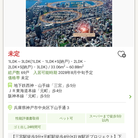
未定
1LDK～3LDK(1LDK・1LDK+S(納戸)・2LDK・
2
2
2LDK+S(納戸)・3LDK) / 33.06m
～60.88m
総戸数
69戸
入居可能時期
2028年8月中旬予定
価格帯
未定
地下鉄西神・山手線「三宮」歩5分
ＪＲ東海道本線「元町」歩4分
阪神本線「元町」歩5分
兵庫県神戸市中央区下山手通３
スーパーまで徒歩5分
性能評価書取得
ペット可
以内
ゴミ出し24時間可
【三宮駅徒歩5分×元町駅徒歩4分(※3) W駅近プロジェクト】下