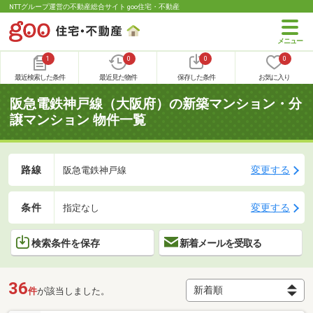
NTTグループ運営の不動産総合サイト goo住宅・不動産
1
0
0
0
最近検索した条件
最近見た物件
保存した条件
お気に入り
阪急電鉄神戸線（大阪府）の新築マンション・分
譲マンション 物件一覧
路線
変更する
阪急電鉄神戸線
条件
変更する
指定なし
検索条件を保存
新着メールを受取る
36
件
が該当しました。