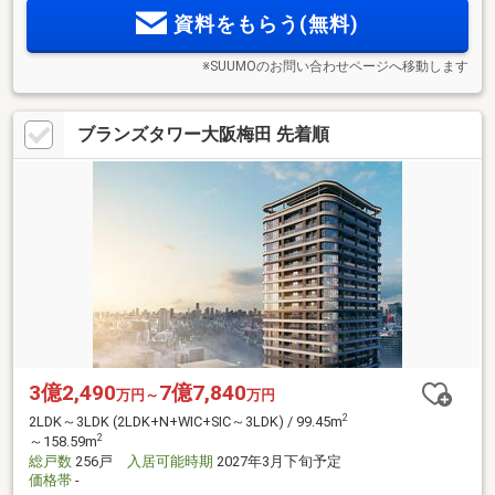
境 車道を渡らずに幼稚園 徒歩3分、小学校・中学校 徒歩4分
資料をもらう(無料)
の街区。緑豊かな公園も点在
※SUUMOのお問い合わせページへ移動します
ブランズタワー大阪梅田 先着順
3億2,490
7億7,840
万円～
万円
2
2LDK～3LDK (2LDK+N+WIC+SIC～3LDK) / 99.45m
2
～158.59m
総戸数
256戸
入居可能時期
2027年3月下旬予定
価格帯
-