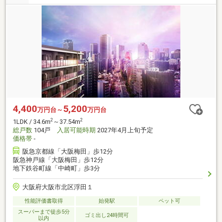
4,400
5,200
万円台～
万円台
2
2
1LDK / 34.6m
～37.54m
総戸数
104戸
入居可能時期
2027年4月上旬予定
価格帯
-
阪急京都線「大阪梅田」歩12分
阪急神戸線「大阪梅田」歩12分
地下鉄谷町線「中崎町」歩3分
大阪府大阪市北区浮田１
性能評価書取得
始発駅
ペット可
スーパーまで徒歩5分
ゴミ出し24時間可
以内