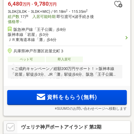
6,480
9,780
万円・
万円
2
2
3LDK(3LDK・3LDK+WIC) / 91.18m
・115.35m
総戸数
17戸
入居可能時期
即引渡可※諸手続き後
価格帯
-
阪急神戸線「王子公園」歩8分
阪神本線「岩屋」歩3分
ＪＲ東海道本線「灘」歩6分
兵庫県神戸市灘区岩屋北町３
ペット可
即入居可
＜ご成約キャンペーン／総額200万円サポート！＞阪神本線
「岩屋」駅徒歩3分、JR「灘」駅徒歩6分、阪急「王子公園」
駅徒歩8分の3線3駅が徒歩圏内。都心へダイレクトアクセス。
心地よいライフスタイルを演出する先進の設備を採用。来場
予約・資料請求受付中
資料をもらう(無料)
※SUUMOのお問い合わせページへ移動します
ヴェリテ神戸ポートアイランド 第2期