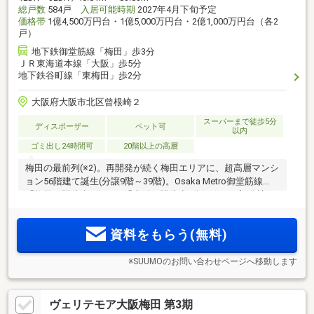
総戸数
584戸
入居可能時期
2027年4月下旬予定
価格帯
1億4,500万円台・1億5,000万円台・2億1,000万円台（各2
戸）
地下鉄御堂筋線「梅田」歩3分
ＪＲ東海道本線「大阪」歩5分
地下鉄谷町線「東梅田」歩2分
大阪府大阪市北区曾根崎２
スーパーまで徒歩5分
ディスポーザー
ペット可
以内
ゴミ出し24時間可
20階以上の高層
梅田の最前列(※2)。再開発が続く梅田エリアに、超高層マンシ
ョン56階建て誕生(分譲9階～39階)。Osaka Metro御堂筋線
「梅田」駅徒歩3分、JR「大阪」駅徒歩5分(※3)。住宅(分譲＆
賃貸)・ホテル・商業の機能が一体となる大規模複合開発内に
「梅田ガーデンレジデンス」デビュー！
資料をもらう(無料)
※SUUMOのお問い合わせページへ移動します
ヴェリテモア大阪梅田 第3期