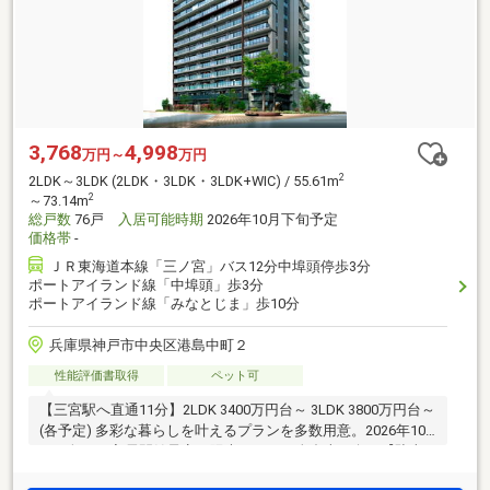
3,768
4,998
万円～
万円
2
2LDK～3LDK (2LDK・3LDK・3LDK+WIC) / 55.61m
2
～73.14m
総戸数
76戸
入居可能時期
2026年10月下旬予定
価格帯
-
ＪＲ東海道本線「三ノ宮」バス12分中埠頭停歩3分
ポートアイランド線「中埠頭」歩3分
ポートアイランド線「みなとじま」歩10分
兵庫県神戸市中央区港島中町２
性能評価書取得
ペット可
【三宮駅へ直通11分】2LDK 3400万円台～ 3LDK 3800万円台～
(各予定) 多彩な暮らしを叶えるプランを多数用意。2026年10
月下旬より入居開始予定 陽光あふれる全邸南西向き【駐車
場使用料3000円～】敷地内平面区画あり。通学にも快適な環