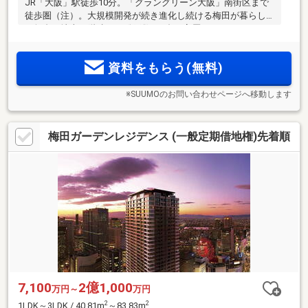
JR「大阪」駅徒歩10分。「グラングリーン大阪」南街区まで
徒歩圏（注）。大規模開発が続き進化し続ける梅田が暮らし
の舞台。地上30階建て・総戸数123邸の高層タワーレジデンス
「レグナスタワー新梅田」誕生。物件エントリー受付中
資料をもらう(無料)
※SUUMOのお問い合わせページへ移動します
梅田ガーデンレジデンス (一般定期借地権)先着順
7,100
2億1,000
万円～
万円
2
2
1LDK～3LDK / 40.81m
～83.83m