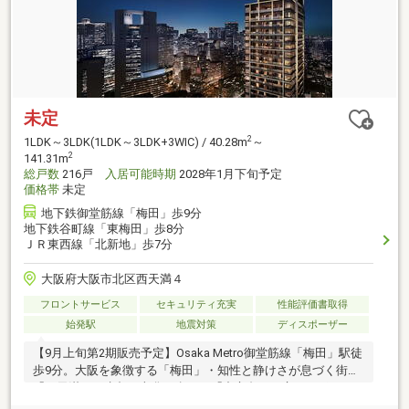
未定
2
1LDK～3LDK(1LDK～3LDK+3WIC) / 40.28m
～
2
141.31m
総戸数
216戸
入居可能時期
2028年1月下旬予定
価格帯
未定
地下鉄御堂筋線「梅田」歩9分
地下鉄谷町線「東梅田」歩8分
ＪＲ東西線「北新地」歩7分
大阪府大阪市北区西天満４
フロントサービス
セキュリティ充実
性能評価書取得
始発駅
地震対策
ディスポーザー
【9月上旬第2期販売予定】Osaka Metro御堂筋線「梅田」駅徒
歩9分。大阪を象徴する「梅田」・知性と静けさが息づく街
「西天満」・水都の文化が息づく「中之島」が交わるポジシ
ョン。都心タワーに、積水ハウスの「邸宅思想」を。【物件