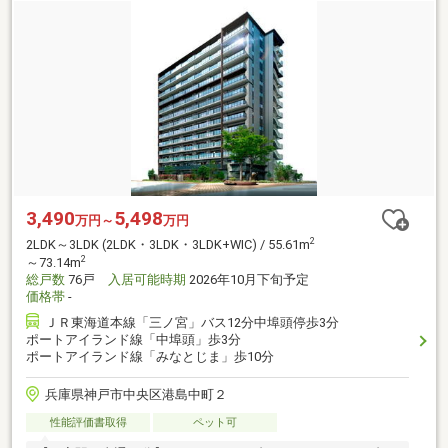
3,490
5,498
万円～
万円
2
2LDK～3LDK (2LDK・3LDK・3LDK+WIC) / 55.61m
2
～73.14m
総戸数
76戸
入居可能時期
2026年10月下旬予定
価格帯
-
ＪＲ東海道本線「三ノ宮」バス12分中埠頭停歩3分
ポートアイランド線「中埠頭」歩3分
ポートアイランド線「みなとじま」歩10分
兵庫県神戸市中央区港島中町２
性能評価書取得
ペット可