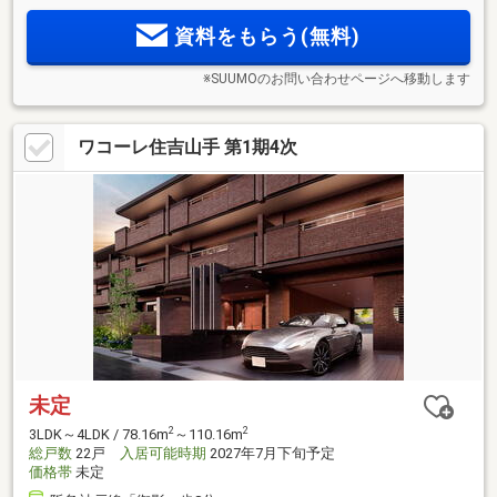
イバシーに配慮した内廊下設計と各階ごみ置き場
資料をもらう(無料)
※SUUMOのお問い合わせページへ移動します
ワコーレ住吉山手 第1期4次
未定
2
2
3LDK～4LDK / 78.16m
～110.16m
総戸数
22戸
入居可能時期
2027年7月下旬予定
価格帯
未定