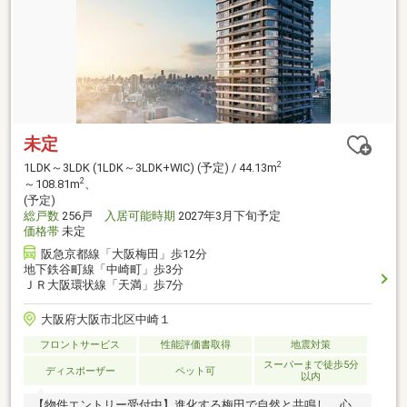
未定
2
1LDK～3LDK (1LDK～3LDK+WIC) (予定) / 44.13m
2
～108.81m
、
(予定)
総戸数
256戸
入居可能時期
2027年3月下旬予定
価格帯
未定
阪急京都線「大阪梅田」歩12分
地下鉄谷町線「中崎町」歩3分
ＪＲ大阪環状線「天満」歩7分
大阪府大阪市北区中崎１
フロントサービス
性能評価書取得
地震対策
スーパーまで徒歩5分
ディスポーザー
ペット可
以内
【物件エントリー受付中】進化する梅田で自然と共鳴し、心