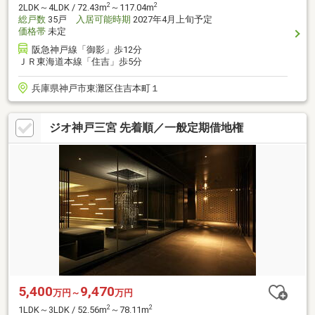
2
2
2LDK～4LDK / 72.43m
～117.04m
総戸数
35戸
入居可能時期
2027年4月上旬予定
価格帯
未定
阪急神戸線「御影」歩12分
ＪＲ東海道本線「住吉」歩5分
兵庫県神戸市東灘区住吉本町１
ジオ神戸三宮 先着順／一般定期借地権
5,400
9,470
万円～
万円
2
2
1LDK～3LDK / 52.56m
～78.11m