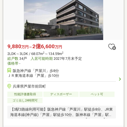
9,880
2億6,600
万円～
万円
2
2
2LDK～3LDK / 68.07m
～134.59m
総戸数
34戸
入居可能時期
2027年7月末予定
価格帯
-
阪急神戸線「芦屋川」歩8分
ＪＲ東海道本線「芦屋」歩10分
兵庫県芦屋市前田町
性能評価書取得
ディスポーザー
ペット可
ゴミ出し24時間可
【3駅3路線利用可能】阪急神戸線「芦屋川」駅徒歩8分、JR東
海道本線(神戸線)「芦屋」駅徒歩10分、阪神本線「芦屋」駅徒
2
2
歩11分。3方角地、南側パークフロント。60m
台～160m
台、
2
平均専有面積98m
台(※2)。愛車を守る地下平面駐車場・プラ