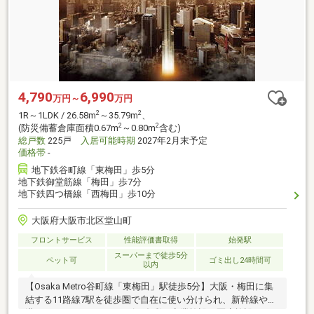
4,790
6,990
万円～
万円
2
2
1R～1LDK / 26.58m
～35.79m
、
2
2
(防災備蓄倉庫面積0.67m
～0.80m
含む)
総戸数
225戸
入居可能時期
2027年2月末予定
価格帯
-
地下鉄谷町線「東梅田」歩5分
地下鉄御堂筋線「梅田」歩7分
地下鉄四つ橋線「西梅田」歩10分
大阪府大阪市北区堂山町
フロントサービス
性能評価書取得
始発駅
スーパーまで徒歩5分
ペット可
ゴミ出し24時間可
以内
【Osaka Metro谷町線「東梅田」駅徒歩5分】大阪・梅田に集
結する11路線7駅を徒歩圏で自在に使い分けられ、新幹線や空
港へのアクセスもスムーズ。多彩な商業施設、医療施設、エ