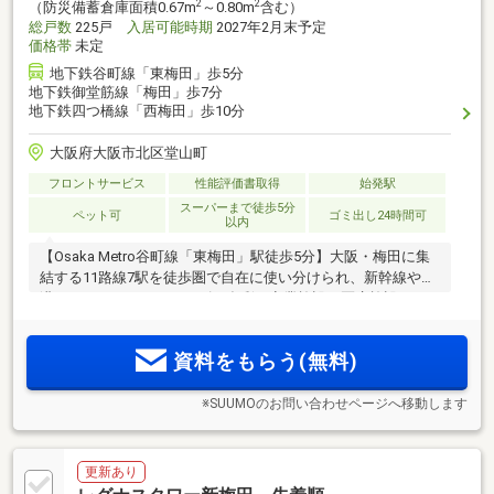
2
2
（防災備蓄倉庫面積0.67m
～0.80m
含む）
総戸数
225戸
入居可能時期
2027年2月末予定
価格帯
未定
地下鉄谷町線「東梅田」歩5分
地下鉄御堂筋線「梅田」歩7分
地下鉄四つ橋線「西梅田」歩10分
大阪府大阪市北区堂山町
フロントサービス
性能評価書取得
始発駅
スーパーまで徒歩5分
ペット可
ゴミ出し24時間可
以内
【Osaka Metro谷町線「東梅田」駅徒歩5分】大阪・梅田に集
結する11路線7駅を徒歩圏で自在に使い分けられ、新幹線や空
港へのアクセスもスムーズ。多彩な商業施設、医療施設、エ
ンタメ施設に加え、扇町公園の潤いも身近に ＜レ・ジェイ
ド大阪梅田＞誕生
資料をもらう(無料)
※SUUMOのお問い合わせページへ移動します
更新あり