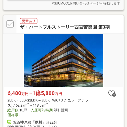
※SUUMOのお問い合わせページへ移動します
更新あり
ザ・ハートフルストーリー西宮苦楽園 第3期
6,480
1億5,800
万円～
万円
2LDK・3LDK(2LDK～3LDK+WIC+SIC+2ルーフテラ
2
2
ス) / 62.27m
～118.59m
総戸数
18戸
入居可能時期
即引渡可
価格帯
-
阪急神戸線「夙川」歩22分