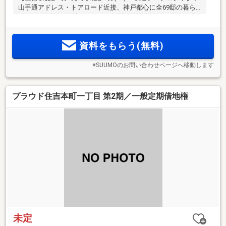
山手通アドレス・トアロード近接、神戸都心に全69邸の暮ら
し。JR、阪急、阪神をはじめ6線8駅利用可能(※4)。全69戸中
55戸が角住戸。1LDK～3LDKのプランバリエーション＜来場予
約・物件エントリー受付開始＞
資料をもらう(無料)
※SUUMOのお問い合わせページへ移動します
プラウド住吉本町一丁目 第2期／一般定期借地権
未定