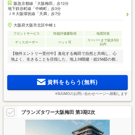
阪急京都線「大阪梅田」歩12分
地下鉄谷町線「中崎町」歩3分
ＪＲ大阪環状線「天満」歩7分
大阪府大阪市北区中崎１
フロントサービス
性能評価書取得
地震対策
スーパーまで徒歩5分
ディスポーザー
ペット可
以内
【物件エントリー受付中】進化する梅田で自然と共鳴し、心
地よく、生きることを目指した、地上38階建・総256邸の都心
タワーレジデンス
資料をもらう(無料)
※SUUMOのお問い合わせページへ移動します
ブランズタワー大阪梅田 第3期2次