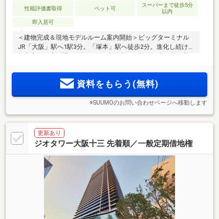
スーパーまで徒歩5分
性能評価書取得
ペット可
以内
即入居可
＜建物完成＆現地モデルルーム案内開始＞ビッグターミナル
JR「大阪」駅へ1駅3分。「塚本」駅へ徒歩2分。進化し続ける
都心大阪を生活圏としながら、生活利便の整う塚本で落ち着
いた暮らしを愉しめます
資料をもらう(無料)
※SUUMOのお問い合わせページへ移動します
更新あり
ジオタワー大阪十三 先着順／一般定期借地権