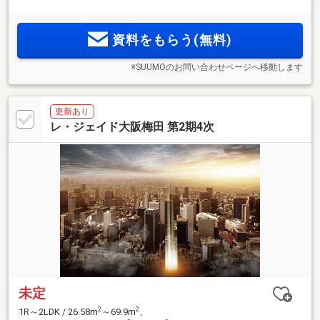
ンタメ施設に加え、扇町公園の潤いも身近に ＜レ・ジェイ
ド大阪梅田＞誕生
資料をもらう(無料)
※SUUMOのお問い合わせページへ移動します
更新あり
レ・ジェイド大阪梅田 第2期4次
未定
2
2
1R～2LDK / 26.58m
～69.9m
、