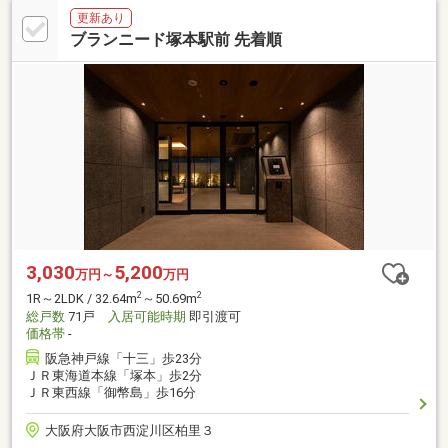
更新あり
ブランニード塚本駅前 先着順
3,030
5,200
万円～
万円
2
2
1R～2LDK / 32.64m
～50.69m
総戸数
71戸
入居可能時期
即引渡可
価格帯
-
阪急神戸線「十三」歩23分
ＪＲ東海道本線「塚本」歩2分
ＪＲ東西線「御幣島」歩16分
大阪府大阪市西淀川区柏里３