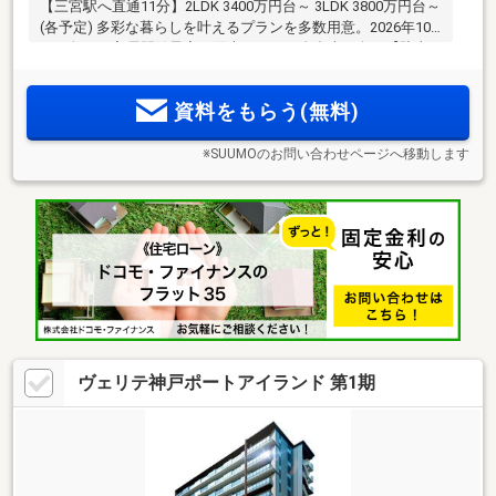
【三宮駅へ直通11分】2LDK 3400万円台～ 3LDK 3800万円台～
(各予定) 多彩な暮らしを叶えるプランを多数用意。2026年10
月下旬より入居開始予定 陽光あふれる全邸南西向き【駐車
場使用料3000円～】敷地内平面区画あり。通学にも快適な環
境 車道を渡らずに幼稚園 徒歩3分、小学校・中学校 徒歩4分
資料をもらう(無料)
の街区。緑豊かな公園も点在
※SUUMOのお問い合わせページへ移動します
ヴェリテ神戸ポートアイランド 第1期