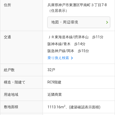
住所
兵庫県神戸市東灘区甲南町３丁目7-8
（住居表示）
地図・周辺環境
交通
ＪＲ東海道本線/摂津本山 歩11分
阪神本線/青木 歩14分
阪急神戸線/岡本 歩15分
乗り換え検索
総戸数
32戸
灘中学校・高等学校(徒歩10分・約730m)(中学受験あり)
構造・階建て
RC9階建
用途地域
近隣商業
2
敷地面積
1113.16m
、(建築確認表示面積)