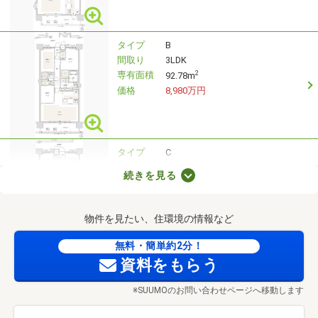
タイプ
B
間取り
3LDK
専有面積
2
92.78m
価格
8,980万円
タイプ
C
間取り
3LDK
続きを見る
専有面積
2
92.78m
価格
1億1,680万円
物件を見たい、住環境の情報など
無料・簡単約2分！
タイプ
D
資料をもらう
間取り
3LDK+S
専有面積
2
109.68m
※SUUMOのお問い合わせページへ移動します
価格
1億1,080万円