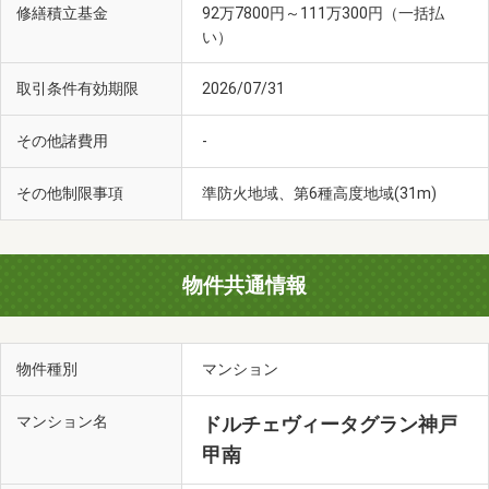
修繕積立基金
92万7800円～111万300円（一括払
い）
甲南同胞幼稚園(徒歩4分・約290m)
取引条件有効期限
2026/07/31
その他諸費用
-
その他制限事項
準防火地域、第6種高度地域(31m)
物件共通情報
物件種別
マンション
マンション名
ドルチェヴィータグラン神戸
市立本山南中学校(徒歩5分・約390m)
甲南