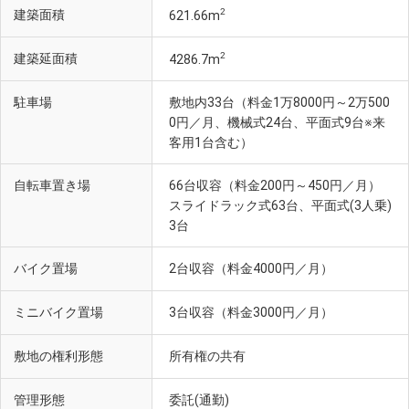
2
建築面積
621.66m
2
建築延面積
4286.7m
駐車場
敷地内33台（料金1万8000円～2万500
0円／月、機械式24台、平面式9台※来
客用1台含む）
自転車置き場
66台収容（料金200円～450円／月）
甲南町小公園(徒歩4分・約260m)
スライドラック式63台、平面式(3人乗)
3台
バイク置場
2台収容（料金4000円／月）
ミニバイク置場
3台収容（料金3000円／月）
敷地の権利形態
所有権の共有
管理形態
委託(通勤)