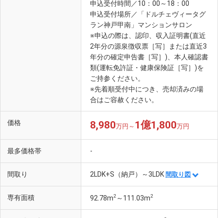
申込受付時間／10：00～18：00
申込受付場所／「ドルチェヴィータグ
ラン神戸甲南」マンションサロン
※申込の際は、認印、収入証明書(直近
2年分の源泉徴収票［写］または直近3
年分の確定申告書［写］)、本人確認書
類(運転免許証・健康保険証［写］)を
ご持参ください。
※先着順受付中につき、売却済みの場
合はご容赦ください。
KiLaLa住吉(徒歩16分・約1250m)
価格
8,980
1億1,800
万円～
万円
最多価格帯
-
間取り
2LDK+S（納戸）～3LDK
間取り図
2
2
専有面積
92.78m
～111.03m