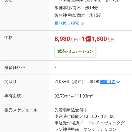
阪神本線/青木 歩14分
阪急神戸線/岡本 歩15分
乗り換え検索
価格
8,980
1億1,800
万円～
万円
返済シミュレーション
最多価格帯
-
間取り
2LDK+S（納戸）～3LDK
間取り図
2
2
専有面積
92.78m
～111.03m
販売スケジュール
先着順申込受付中
申込受付時間／10：00～18：00
申込受付場所／「ドルチェヴィータグ
ラン神戸甲南」マンションサロン