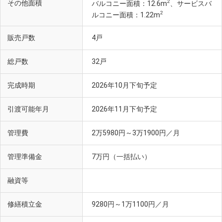
2
その他面積
バルコニー面積：12.6m
、サービスバ
2
ルコニー面積：1.22m
販売戸数
4戸
総戸数
32戸
あおい宙こうなん(徒歩2分・約100m)
完成時期
2026年10月下旬予定
引渡可能年月
2026年11月下旬予定
管理費
2万5980円～3万1900円／月
管理準備金
7万円（一括払い）
融資等
修繕積立金
9280円～1万1100円／月