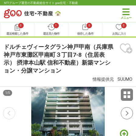
NTTグループ運営の不動産総合サイト goo住宅・不動産
0
1
0
0
最近検索した条件
最近見た物件
保存した条件
お気に入り
ドルチェヴィータグラン神戸甲南（兵庫県
神戸市東灘区甲南町３丁目7-8（住居表
示） 摂津本山駅 信和不動産）新築マンシ
ョン・分譲マンション
情報提供元
SUUMO
1
/
5