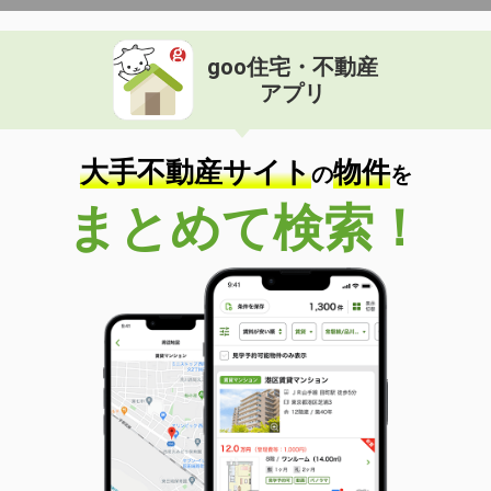
goo住宅・不動産
アプリ
大手不動産サイト
物件
の
を
まとめて検索！