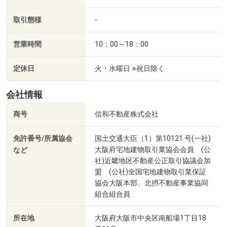
のぶさわ内科医院(徒歩2分・約130m)
取引態様
-
営業時間
10：00～18：00
定休日
火・水曜日 ※祝日除く
会社情報
商号
信和不動産株式会社
免許番号/所属協会
国土交通大臣（1）第10121 号(一社)
大阪府宅地建物取引業協会会員 (公
など
社)近畿地区不動産公正取引協議会加
盟 (公社)全国宅地建物取引業保証
協会大阪本部、北摂不動産事業協同
宮地病院(徒歩12分・約910m)
組合組合員
所在地
大阪府大阪市中央区南船場1丁目18