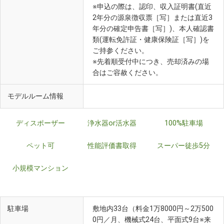
※申込の際は、認印、収入証明書(直近
2年分の源泉徴収票［写］または直近3
年分の確定申告書［写］)、本人確認書
類(運転免許証・健康保険証［写］)を
ご持参ください。
※先着順受付中につき、売却済みの場
合はご容赦ください。
モデルルーム情報
ディスポーザー
浄水器or活水器
100%駐車場
ペット可
性能評価書取得
スーパー徒歩5分
小規模マンション
駐車場
敷地内33台（料金1万8000円～2万500
0円／月、機械式24台、平面式9台※来