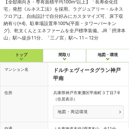
2
【全邸南向き・専有面積平均100m
以上】「長寿命化住
宅」発想《ルネス工法》を採用。ラグジュアリー・ルネス
フロアは、自由設計で自分好みにカスタマイズ可、床下収
納有り(※4)。駐車場設置率100%(平面・タワーパーキン
グ)、乾太くんとエネファームを全戸標準装備。JR「摂津本
山」駅へ徒歩11分、「三ノ宮」駅へ 11～12分
トップ
間取り
地図・環境
マンション名
ドルチェヴィータグラン神戸
甲南
住所
兵庫県神戸市東灘区甲南町３丁目7-8
（住居表示）
地図・周辺環境
交通
ＪＲ東海道本線/摂津本山 歩11分