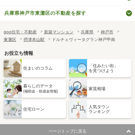
兵庫県神戸市東灘区の不動産を探す
goo住宅・不動産
新築マンション
兵庫県
神戸市
東灘区
摂津本山駅
ドルチェヴィータグラン神戸甲南
お役立ち情報
「住みたい街」
住まいのコラム
を見つけよう
暮らしのデータ
家賃相場
(補助金・助成金情報)
人気タウン
住宅ローン
ランキング
ページトップに戻る