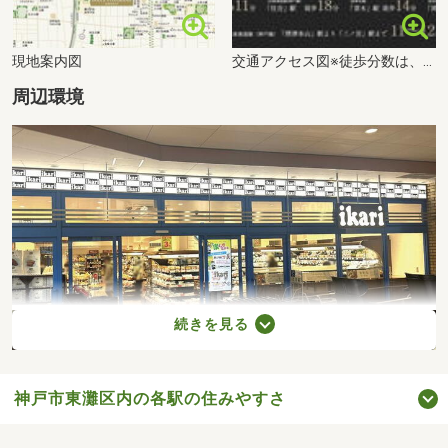
現地案内図
交通アクセス図※徒歩分数は、本物件より80mを1分で算出した概算時間です(1分未満は切り上げ)。※電車についての交通所要時間は、朝の通勤ラッシュ時の目安であり、時間帯により多少異なります。概ねの乗り換え、待ち時間等が含まれます(2025年1月ジョルダン調べ)。※掲載の情報は2025年1月時点のものです。
周辺環境
続きを見る
神戸市東灘区内の各駅の住みやすさ
いかり 摂津本山駅前店(徒歩12分・約950m)