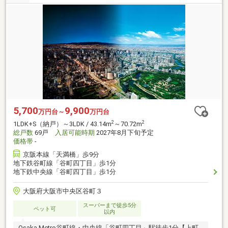
5,700
9,900
万円台～
万円台
2
2
1LDK+S（納戸）～3LDK / 43.14m
～70.72m
総戸数
69戸
入居可能時期
2027年8月下旬予定
価格帯
-
京阪本線「天満橋」歩9分
地下鉄谷町線「谷町四丁目」歩1分
地下鉄中央線「谷町四丁目」歩1分
大阪府大阪市中央区谷町３
スーパーまで徒歩5分
ペット可
以内
Osaka Metro谷町線・中央線「谷町四丁目」駅徒歩1分【上町