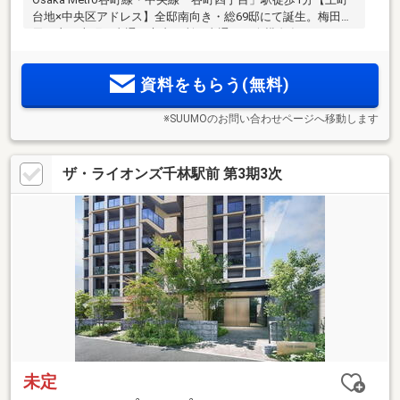
台地×中央区アドレス】全邸南向き・総69邸にて誕生。梅田・
天王寺・本町へ直通。市内要所へ直通する縦横自在のアクセ
2
2
ス。1LDK+S 43m
超～3LDK 70m
超まで多彩なプランバリエ
ーション＜モデルルームOPEN＞エントリー受付中
資料をもらう(無料)
※SUUMOのお問い合わせページへ移動します
ザ・ライオンズ千林駅前 第3期3次
未定