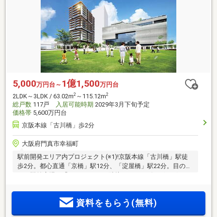
5,000
1億1,500
万円台～
万円台
2
2
2LDK～3LDK / 63.02m
～115.12m
総戸数
117戸
入居可能時期
2029年3月下旬予定
価格帯
5,600万円台
京阪本線「古川橋」歩2分
大阪府門真市幸福町
駅前開発エリア内プロジェクト(※1)!京阪本線「古川橋」駅徒
歩2分。都心直通「京橋」駅12分、「淀屋橋」駅22分。目の前
には駅前広場、「KADOMADO」隣接、ショッピングにグル
メ、1日中楽しめる複合施設が身近。子育て環境も充実。全14
タイプ。内廊下設計、全戸宅配ロッカー付。物件エントリー
資料をもらう(無料)
受付開始!