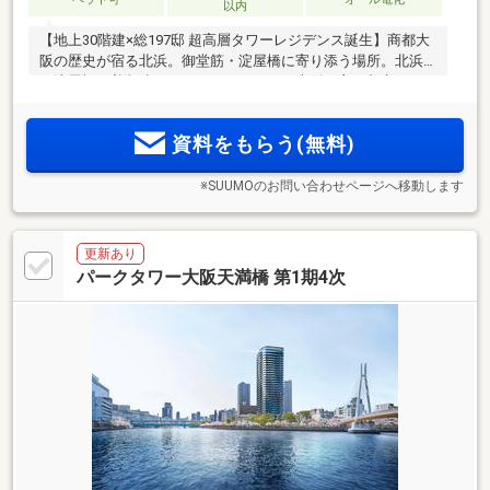
以内
【地上30階建×総197邸 超高層タワーレジデンス誕生】商都大
阪の歴史が宿る北浜。御堂筋・淀屋橋に寄り添う場所。北浜
も淀屋橋も普段遣い。キタ・ミナミなど大阪の主要都市へス
2
2
ムーズにアクセスが可能。43m
超～131m
超 全23タイプの多
彩なプランバリエーション。資料請求いただいた方に、本物
資料をもらう(無料)
件の最新情報をご案内します
※SUUMOのお問い合わせページへ移動します
更新あり
パークタワー大阪天満橋 第1期4次