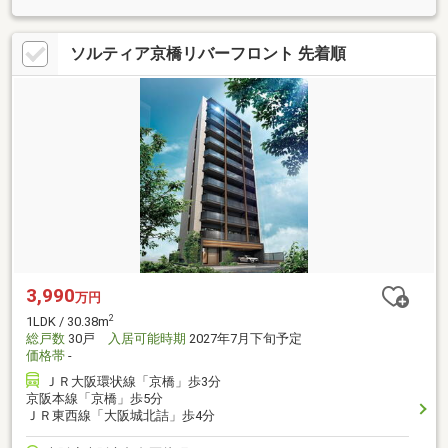
ソルティア京橋リバーフロント 先着順
3,990
万円
2
1LDK / 30.38m
総戸数
30戸
入居可能時期
2027年7月下旬予定
価格帯
-
ＪＲ大阪環状線「京橋」歩3分
京阪本線「京橋」歩5分
ＪＲ東西線「大阪城北詰」歩4分