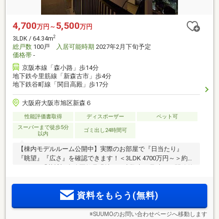
4,700
5,500
万円～
万円
2
3LDK / 64.34m
総戸数
100戸
入居可能時期
2027年2月下旬予定
価格帯
-
京阪本線「森小路」歩14分
地下鉄今里筋線「新森古市」歩4分
地下鉄谷町線「関目高殿」歩17分
大阪府大阪市旭区新森６
性能評価書取得
ディスポーザー
ペット可
スーパーまで徒歩5分
ゴミ出し24時間可
以内
【棟内モデルルーム公開中】実際のお部屋で『日当たり』
『眺望』『広さ』を確認できます！＜3LDK 4700万円～＞約
120haの「花博記念公園鶴見緑地」と生駒山を見晴らす開放的
な眺望。Osaka Metro「新森古市」駅徒歩4分の利便性と、新
森小路小学校徒歩2分・小児内科専門病院徒歩3分の安心環境
資料をもらう(無料)
を享受
※SUUMOのお問い合わせページへ移動します