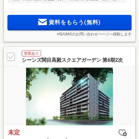
利用可で主要駅へ快適アクセス。スーパーやドラッグストア
等の商業施設、医療機関や教育施設が充実／2LDK～3LDKの豊
富なプラン【ZEH-M Ready×低炭素建築物認定】
資料をもらう(無料)
※SUUMOのお問い合わせページへ移動します
更新あり
シーンズ関目高殿スクエアガーデン 第6期2次
未定