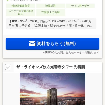
性能評価書取得
地震対策
ディスポーザー
スーパーまで徒歩5分
20階以上の高層
以内
2
2
【1DK・36m
・2900万円台／3LDK＋WIC・70.82m
・4900万
円台(共に予定)】【京阪本線・駅徒歩2分×「商・住一体」の駅
前再開発×超高層免震タワー】駅前再開発エリア(※2)に総203
戸・地上26階建ての超高層免震タワープロジェクト。多彩な
店舗が入る商業施設が目の前。生活利便施設も身近にそろう
資料をもらう(無料)
ロケーション
※SUUMOのお問い合わせページへ移動します
ザ・ライオンズ枚方光善寺タワー 先着順