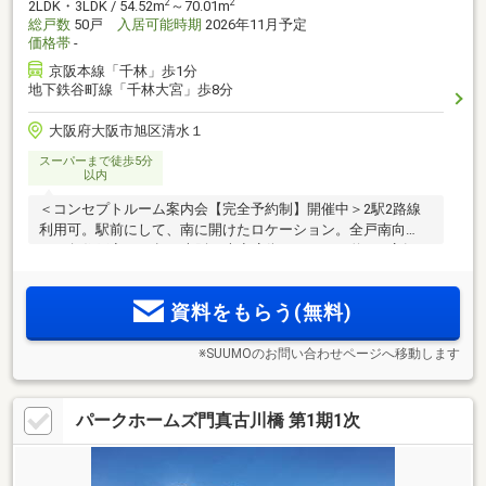
2
2
2LDK・3LDK / 54.52m
～70.01m
総戸数
50戸
入居可能時期
2026年11月予定
価格帯
-
京阪本線「千林」歩1分
地下鉄谷町線「千林大宮」歩8分
大阪府大阪市旭区清水１
スーパーまで徒歩5分
以内
＜コンセプトルーム案内会【完全予約制】開催中＞2駅2路線
利用可。駅前にして、南に開けたロケーション。全戸南向
き、角住戸率50％超。大阪三大商店街のひとつ、約220店舗が
並ぶ千林商店街へ徒歩1分。ZEH-M(ゼッチ・マンション)、認
定低炭素住宅
資料をもらう(無料)
※SUUMOのお問い合わせページへ移動します
パークホームズ門真古川橋 第1期1次