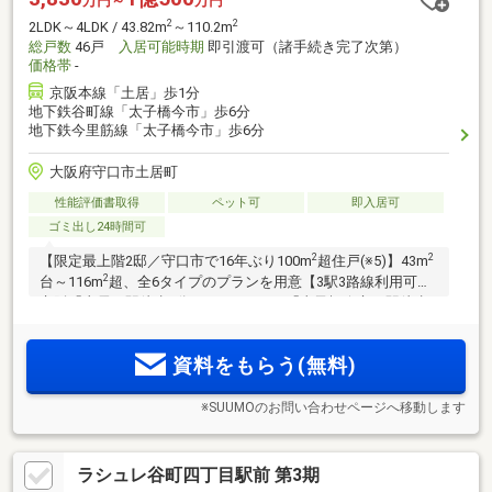
万円～
万円
2
2
2LDK～4LDK / 43.82m
～110.2m
総戸数
46戸
入居可能時期
即引渡可（諸手続き完了次第）
価格帯
-
京阪本線「土居」歩1分
地下鉄谷町線「太子橋今市」歩6分
地下鉄今里筋線「太子橋今市」歩6分
大阪府守口市土居町
性能評価書取得
ペット可
即入居可
ゴミ出し24時間可
2
2
【限定最上階2邸／守口市で16年ぶり100m
超住戸(※5)】43m
2
台～116m
超、全6タイプのプランを用意【3駅3路線利用可】
京阪「土居」駅徒歩1分、Osaka Metro「太子橋今市」駅徒歩6
分、京阪「守口市」駅徒歩8分。「土居」駅から「京橋」駅へ
直通11分、「太子橋今市」駅から「東梅田」駅へ直通14分。
資料をもらう(無料)
地上13階建、全邸南西向き
※SUUMOのお問い合わせページへ移動します
ラシュレ谷町四丁目駅前 第3期