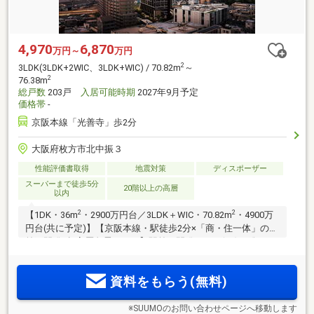
4,970
6,870
万円～
万円
2
3LDK(3LDK+2WIC、3LDK+WIC) / 70.82m
～
2
76.38m
総戸数
203戸
入居可能時期
2027年9月予定
価格帯
-
京阪本線「光善寺」歩2分
大阪府枚方市北中振３
性能評価書取得
地震対策
ディスポーザー
スーパーまで徒歩5分
20階以上の高層
以内
2
2
【1DK・36m
・2900万円台／3LDK＋WIC・70.82m
・4900万
円台(共に予定)】【京阪本線・駅徒歩2分×「商・住一体」の駅
前再開発×超高層免震タワー】駅前再開発エリア(※2)に総203
戸・地上26階建ての超高層免震タワープロジェクト。多彩な
店舗が入る商業施設が目の前。生活利便施設も身近にそろう
資料をもらう(無料)
ロケーション
※SUUMOのお問い合わせページへ移動します