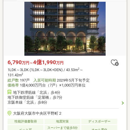
6,790
4億1,990
万円～
万円
2
1LDK～3LDK (1LDK～3LDK+DEN) / 43.53m
～
2
131.42m
総戸数
197戸
入居可能時期
2029年5月下旬予定
価格帯
1億4,000万円台（7戸）※1,000万円単位
地下鉄堺筋線「北浜」歩4分
地下鉄御堂筋線「淀屋橋」歩7分
京阪本線「北浜」歩8分
大阪府大阪市中央区平野町２
性能評価書取得
地震対策
ディスポーザー
スーパーまで徒歩5分
ペット可
オール電化