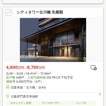
シティタワー古川橋 先着順
4,800
8,700
万円～
万円
2
2
2LDK～3LDK / 54.41m
～72.66m
総戸数
648戸
入居可能時期
2027年3月下旬予定
価格帯
6,000万円台（6戸）
京阪本線「古川橋」歩4分
大阪府門真市幸福町
セキュリティ充実
ディスポーザー
ペット可