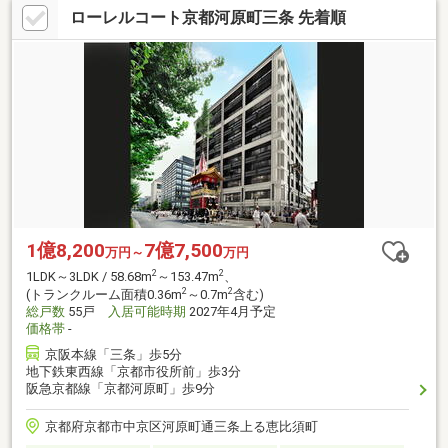
ローレルコート京都河原町三条 先着順
1億8,200
7億7,500
万円～
万円
2
2
1LDK～3LDK / 58.68m
～153.47m
、
2
2
(トランクルーム面積0.36m
～0.7m
含む)
総戸数
55戸
入居可能時期
2027年4月予定
価格帯
-
京阪本線「三条」歩5分
地下鉄東西線「京都市役所前」歩3分
阪急京都線「京都河原町」歩9分
京都府京都市中京区河原町通三条上る恵比須町