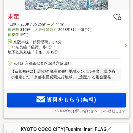
未定
2
2
1LDK・2LDK / 36.25m
～54.41m
総戸数
310戸
入居可能時期
2028年3月下旬予定
価格帯
未定
京阪本線「伏見稲荷」歩5分
ＪＲ奈良線「稲荷」歩8分
地下鉄烏丸線「十条」歩12分
京都府京都市伏見区深草六反田町
【京都初(※2)】環境省 脱炭素先行地域シンボル事業。環境省
が選定した「京都市脱炭素先行地域」に創造する複合開発
「KYOTO COCO CITY」。エネルギーを「使う」だけでなく
「つくる」暮らしへ。新しい街のランドマークとなる総228戸
の大規模レジデンス＜FLAG＞、安心の邸宅性能・上質志向の
資料をもらう(無料)
ホテルライクレジデンス＜CUBE＞
※SUUMOのお問い合わせページへ移動します
KYOTO COCO CITY(Fushimi Inari FLAG／