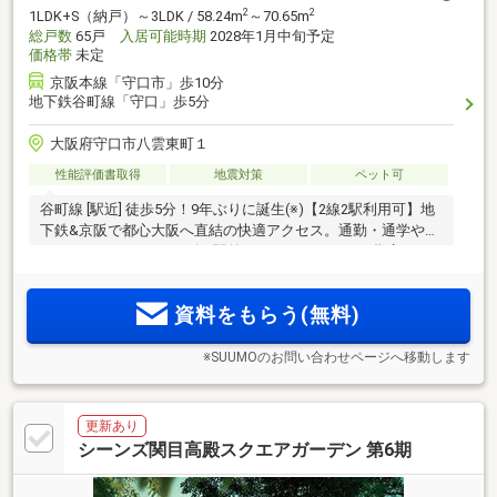
2
2
1LDK+S（納戸）～3LDK / 58.24m
～70.65m
総戸数
65戸
入居可能時期
2028年1月中旬予定
価格帯
未定
京阪本線「守口市」歩10分
地下鉄谷町線「守口」歩5分
大阪府守口市八雲東町１
性能評価書取得
地震対策
ペット可
谷町線 [駅近] 徒歩5分！9年ぶりに誕生(※)【2線2駅利用可】地
下鉄&京阪で都心大阪へ直結の快適アクセス。通勤・通学や休
日のおでかけもスムーズ。駅前のイオンタウンや百貨店を日
常使い。生活利便施設が徒歩圏に充実。ライフスタイルにあ
2
2
わせて選べる 58m
台～70m
超のプランバリエーション＜全戸
資料をもらう(無料)
南東向き・総65邸＞
※SUUMOのお問い合わせページへ移動します
更新あり
シーンズ関目高殿スクエアガーデン 第6期