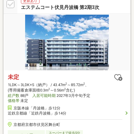
更新あり
エステムコート伏見丹波橋 第2期3次
未定
2
2
1LDK～3LDK+S（納戸） / 43.47m
～85.72m
、
2
2
(専用備蓄倉庫面積0.3m
～0.56m
含む)
総戸数
88戸
入居可能時期
2027年3月中旬予定
価格帯
未定
京阪本線「丹波橋」歩12分
近鉄京都線「近鉄丹波橋」歩14分
京都府京都市伏見区舞台町
スーパーまで徒歩5分