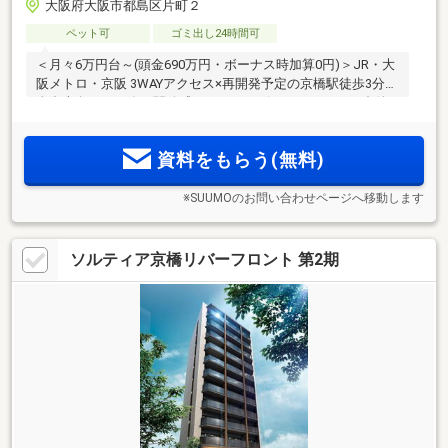
大阪府大阪市都島区片町２
ペット可
ゴミ出し24時間可
＜月々6万円台～(頭金690万円・ボーナス時加算0円)＞JR・大
阪メトロ・京阪 3WAYアクセス×再開発予定の京橋駅徒歩3分！
全邸南向きから臨む開放感あるリバービュー。1フロア3邸(角
住戸率66％)のコンパクトプライベートレジデンス。ウォーク
インクロゼット、アウトポール設計で広々空間。商業、飲
資料をもらう(無料)
食、自然が隣接の住環境
※SUUMOのお問い合わせページへ移動します
ソルティア京橋リバーフロント 第2期