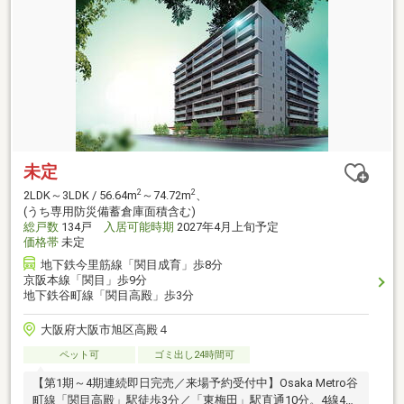
未定
2
2
2LDK～3LDK / 56.64m
～74.72m
、
(うち専用防災備蓄倉庫面積含む)
総戸数
134戸
入居可能時期
2027年4月上旬予定
価格帯
未定
地下鉄今里筋線「関目成育」歩8分
京阪本線「関目」歩9分
地下鉄谷町線「関目高殿」歩3分
大阪府大阪市旭区高殿４
ペット可
ゴミ出し24時間可
【第1期～4期連続即日完売／来場予約受付中】Osaka Metro谷
町線「関目高殿」駅徒歩3分／「東梅田」駅直通10分。4線4駅