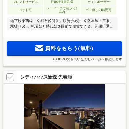
フロントサービス
性能評価書取得
ディスポーザー
スーパーまで徒歩5分
ペット可
ゴミ出し24時間可
以内
地下鉄東西線「京都市役所前」駅徒歩3分、京阪本線「三条」
駅徒歩5分。祇園祭と時代祭を眼前で鑑賞できる、河原町通沿
い唯一の分譲マンション(※1)が誕生。京都の中心都市を謳歌す
る多彩な商業施設が身近に集積＜モデルルーム来場予約受付
中＞
資料をもらう(無料)
※SUUMOのお問い合わせページへ移動します
シティハウス新森 先着順