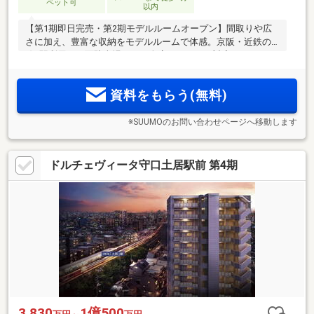
ペット可
以内
【第1期即日完売・第2期モデルルームオープン】間取りや広
さに加え、豊富な収納をモデルルームで体感。京阪・近鉄の2
線2駅利用。平面駐車場あり、全庫ハイルーフ対応・月々5000
円～。スーパー隣接、保育園も身近。1LDK～4LDK・全15タイ
プ・総88邸
資料をもらう(無料)
※SUUMOのお問い合わせページへ移動します
ドルチェヴィータ守口土居駅前 第4期
3,830
1億500