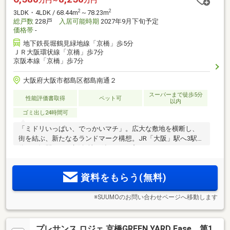
万円～
万円
2
2
3LDK・4LDK / 68.44m
～78.23m
総戸数
228戸
入居可能時期
2027年9月下旬予定
価格帯
-
地下鉄長堀鶴見緑地線「京橋」歩5分
ＪＲ大阪環状線「京橋」歩7分
京阪本線「京橋」歩7分
大阪府大阪市都島区都島南通２
スーパーまで徒歩5分
性能評価書取得
ペット可
以内
ゴミ出し24時間可
「ミドリいっぱい、でっかいマチ」。広大な敷地を横断し、
街を結ぶ、新たなるランドマーク構想。JR「大阪」駅へ3駅6
分！5線3駅、JR×京阪×地下鉄のトリプルアクセス。3LDK・
4LDK中心の多彩なプラン。大型商業施設やスーパー、教育施
設、区役所など便利な施設が徒歩圏<来場予約受付中／物件エ
資料をもらう(無料)
ントリー受付中>
※SUUMOのお問い合わせページへ移動します
プレサンス ロジェ 京橋GREEN YARD Ease 第1