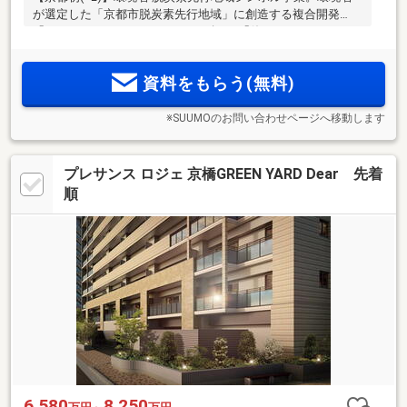
が選定した「京都市脱炭素先行地域」に創造する複合開発
「KYOTO COCO CITY」。エネルギーを「使う」だけでなく
「つくる」暮らしへ。新しい街のランドマークとなる総228戸
の大規模レジデンス＜FLAG＞、安心の邸宅性能・上質志向の
資料をもらう(無料)
ホテルライクレジデンス＜CUBE＞
※SUUMOのお問い合わせページへ移動します
プレサンス ロジェ 京橋GREEN YARD Dear 先着
順
6,580
8,250