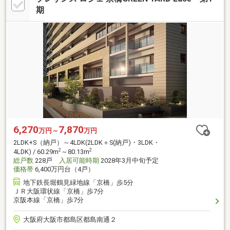
期
6,270
7,870
万円～
万円
2LDK+S（納戸）～4LDK(2LDK＋S(納戸)・3LDK・
2
2
4LDK) / 60.29m
～80.13m
総戸数
228戸
入居可能時期
2028年3月中旬予定
価格帯
6,400万円台（4戸）
地下鉄長堀鶴見緑地線「京橋」歩5分
ＪＲ大阪環状線「京橋」歩7分
京阪本線「京橋」歩7分
大阪府大阪市都島区都島南通２