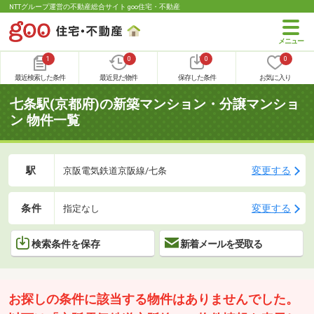
NTTグループ運営の不動産総合サイト goo住宅・不動産
1
0
0
0
最近検索した条件
最近見た物件
保存した条件
お気に入り
七条駅(京都府)の新築マンション・分譲マンショ
ン 物件一覧
駅
変更する
京阪電気鉄道京阪線/七条
条件
変更する
指定なし
検索条件を保存
新着メールを受取る
お探しの条件に該当する物件はありませんでした。