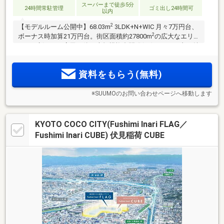
スーパーまで徒歩5分
24時間常駐管理
ゴミ出し24時間可
以内
2
【モデルルーム公開中】68.03m
3LDK+N+WIC 月々7万円台、
2
ボーナス時加算21万円台。街区面積約27800m
の広大なエリ
アを一新する、官民一体の大規模複合開発(※2)。エリア内に魅
力的な広場や文化創造図書館が誕生。京阪「京橋」駅直通11
分、京阪「淀屋橋」駅直通18分、JR「大阪」駅23分と都心へ
資料をもらう(無料)
もスピーディーにアクセス可能
※SUUMOのお問い合わせページへ移動します
KYOTO COCO CITY(Fushimi Inari FLAG／
Fushimi Inari CUBE) 伏見稲荷 CUBE