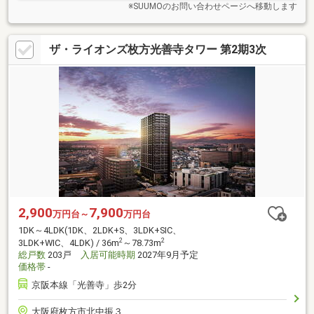
※SUUMOのお問い合わせページへ移動します
ザ・ライオンズ枚方光善寺タワー 第2期3次
2,900
7,900
万円台～
万円台
1DK～4LDK(1DK、2LDK+S、3LDK+SIC、
2
2
3LDK+WIC、4LDK) / 36m
～78.73m
総戸数
203戸
入居可能時期
2027年9月予定
価格帯
-
京阪本線「光善寺」歩2分
大阪府枚方市北中振３