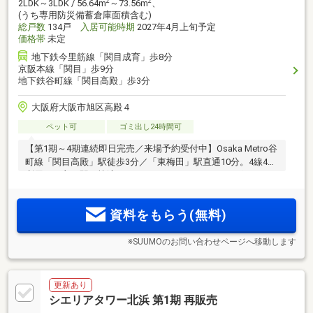
2
2
2LDK～3LDK / 56.64m
～73.56m
、
(うち専用防災備蓄倉庫面積含む)
総戸数
134戸
入居可能時期
2027年4月上旬予定
価格帯
未定
地下鉄今里筋線「関目成育」歩8分
京阪本線「関目」歩9分
地下鉄谷町線「関目高殿」歩3分
大阪府大阪市旭区高殿４
ペット可
ゴミ出し24時間可
【第1期～4期連続即日完売／来場予約受付中】Osaka Metro谷
町線「関目高殿」駅徒歩3分／「東梅田」駅直通10分。4線4駅
利用可で主要駅へ快適アクセス。スーパーやドラッグストア
等の商業施設、医療機関や教育施設が充実／2LDK～3LDKの豊
富なプラン【ZEH-M Ready×低炭素建築物認定】
資料をもらう(無料)
※SUUMOのお問い合わせページへ移動します
更新あり
シエリアタワー北浜 第1期 再販売