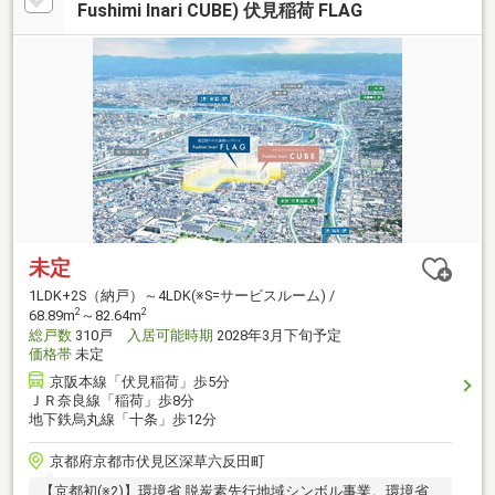
Fushimi Inari CUBE) 伏見稲荷 FLAG
未定
1LDK+2S（納戸）～4LDK(※S=サービスルーム) /
2
2
68.89m
～82.64m
総戸数
310戸
入居可能時期
2028年3月下旬予定
価格帯
未定
京阪本線「伏見稲荷」歩5分
ＪＲ奈良線「稲荷」歩8分
地下鉄烏丸線「十条」歩12分
京都府京都市伏見区深草六反田町
【京都初(※2)】環境省 脱炭素先行地域シンボル事業。環境省