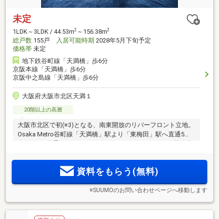
未定
2
2
1LDK～3LDK / 44.53m
～156.38m
総戸数
155戸
入居可能時期
2028年5月下旬予定
価格帯
未定
地下鉄谷町線「天満橋」歩6分
京阪本線「天満橋」歩6分
京阪中之島線「天満橋」歩6分
大阪府大阪市北区天満１
20階以上の高層
大阪市北区で初(※3)となる、南東開放のリバーフロント立地。
Osaka Metro谷町線「天満橋」駅より「東梅田」駅へ直通5
分。4つの水景をテーマにデザインされた、さまざまな共用空
間。大川の景色を楽しむ、心満たす開放的な眺望。【物件エ
ントリー受付中】
資料をもらう(無料)
※SUUMOのお問い合わせページへ移動します