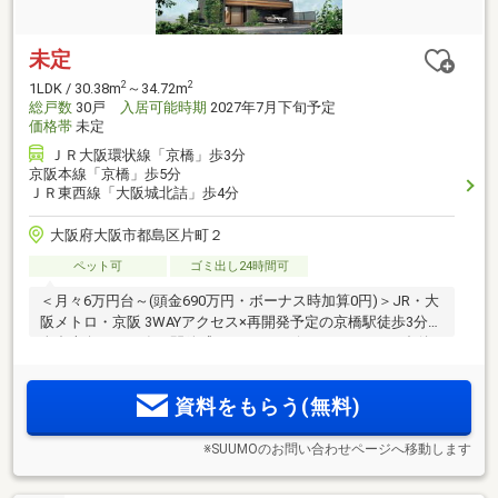
未定
2
2
1LDK / 30.38m
～34.72m
総戸数
30戸
入居可能時期
2027年7月下旬予定
価格帯
未定
ＪＲ大阪環状線「京橋」歩3分
京阪本線「京橋」歩5分
ＪＲ東西線「大阪城北詰」歩4分
大阪府大阪市都島区片町２
ペット可
ゴミ出し24時間可
＜月々6万円台～(頭金690万円・ボーナス時加算0円)＞JR・大
阪メトロ・京阪 3WAYアクセス×再開発予定の京橋駅徒歩3分！
全邸南向きから臨む開放感あるリバービュー。1フロア3邸(角
住戸率66％)のコンパクトプライベートレジデンス。ウォーク
インクロゼット、アウトポール設計で広々空間。商業、飲
資料をもらう(無料)
食、自然が隣接の住環境
※SUUMOのお問い合わせページへ移動します