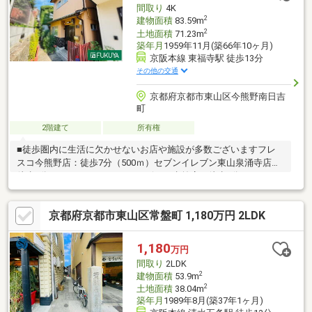
間取り
4K
2
建物面積
83.59m
2
土地面積
71.23m
築年月
1959年11月(築66年10ヶ月)
京阪本線 東福寺駅 徒歩13分
その他の交通
京都府京都市東山区今熊野南日吉
町
2階建て
所有権
■徒歩圏内に生活に欠かせないお店や施設が多数ございますフレ
スコ今熊野店：徒歩7分（500ｍ）セブンイレブン東山泉涌寺店：
徒歩8分（600ｍ）デイリーヤマザキ日赤前店：徒歩8分（596ｍ）
ファミリーマート京都女子大学店：徒歩9分（669ｍ）ダックス東
山本町店：徒歩11分（875ｍ）京都第一赤十字病院：徒歩10分
京都府京都市東山区常盤町 1,180万円 2LDK
（748ｍ）京都今熊野郵便局：徒歩7分（544ｍ）京都中央信用金
庫泉涌寺支店：徒歩7分（483ｍ）京都信用金庫東山支店：徒歩8
分（596ｍ）※売主契約不適合責任免責※再建築不可※写真中の家具
1,180
万円
等の調度品は売買対象に含まれません
間取り
2LDK
2
建物面積
53.9m
2
土地面積
38.04m
築年月
1989年8月(築37年1ヶ月)