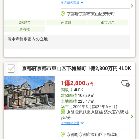
その他の交通
京都府京都市東山区芳野町
2階建て
南道路
都市ガス
所有権
清水寺徒歩圏内の立地
京都府京都市東山区下梅屋町 1億2,800万円 4LDK
1億2,800
万円
間取り
4LDK
2
建物面積
107.29m
2
土地面積
225.47m
築年月
2002年3月(築24年6ヶ月)
京阪電気鉄道京阪線 清水五条駅 徒
歩7分
その他の交通
京都府京都市東山区下梅屋町