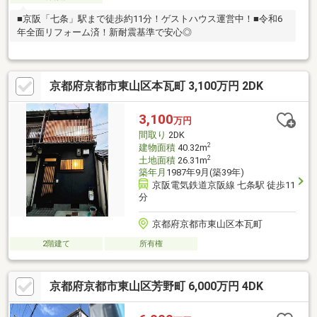
■京阪「七条」駅まで徒歩約11分！ゲストハウス運営中！■令和6
年全面リフォーム済！新耐震基準で安心◎
京都府京都市東山区本瓦町 3,100万円 2DK
3,100
万円
間取り
2DK
2
建物面積
40.32m
2
土地面積
26.31m
築年月
1987年9月(築39年)
京阪電気鉄道京阪線 七条駅 徒歩11
分
京都府京都市東山区本瓦町
2階建て
所有権
京都府京都市東山区芳野町 6,000万円 4DK