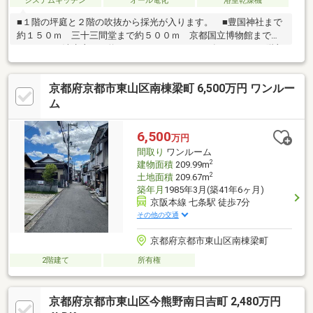
システムキッチン
オール電化
浴室乾燥機
■１階の坪庭と２階の吹抜から採光が入ります。 ■豊国神社まで
約１５０ｍ 三十三間堂まで約５００ｍ 京都国立博物館まで約
５００ｍ 清水寺まで約１５００m ■２０１５年１１月 ２階部
分一部増築 ■２０２４年１０月 ２階トイレ交換済 ■エコキュート
有り
京都府京都市東山区南棟梁町 6,500万円 ワンルー
ム
6,500
万円
間取り
ワンルーム
2
建物面積
209.99m
2
土地面積
209.67m
築年月
1985年3月(築41年6ヶ月)
京阪本線 七条駅 徒歩7分
その他の交通
京都府京都市東山区南棟梁町
2階建て
所有権
京都府京都市東山区今熊野南日吉町 2,480万円