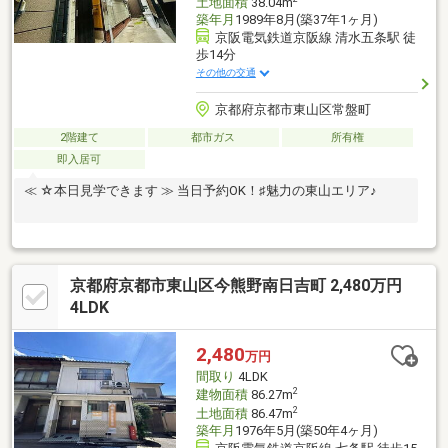
土地面積
38.04m
築年月
1989年8月(築37年1ヶ月)
京阪電気鉄道京阪線 清水五条駅 徒
歩14分
その他の交通
京都府京都市東山区常盤町
2階建て
都市ガス
所有権
即入居可
≪ ☆本日見学できます ≫ 当日予約OK！♯魅力の東山エリア♪
京都府京都市東山区今熊野南日吉町 2,480万円
4LDK
2,480
万円
間取り
4LDK
2
建物面積
86.27m
2
土地面積
86.47m
築年月
1976年5月(築50年4ヶ月)