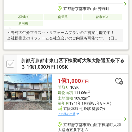
京都府京都市東山区芳野町
2階建て
南道路
都市ガス
所有権
～野村の仲介プラス～・リフォームプランのご提案可能です！
当社提携先のリフォーム会社立会いのご内覧も可能です。（日程
調整を要します。）・2駅利用可能です！ 京阪本線「清水五条」
駅 徒歩6分 京阪本線「七条」駅 徒歩11分・南3.7m公道 接面
4.4m・周辺には四季折々の季節を感じる 「清水寺」「建仁寺」
京都府京都市東山区下棟梁町大和大路通五条下る
「豊国神社」「三十三間堂」等観光地がございます。お気軽にお
問い合わせください。
３ 1億1,000万円 10SK
1億1,000
万円
間取り
10SK
2
建物面積
111.06m
2
土地面積
109.32m
築年月
1941年1月(築85年8ヶ月)
京阪本線 七条駅 徒歩7分
その他の交通
京都府京都市東山区下棟梁町大和
大路通五条下る３