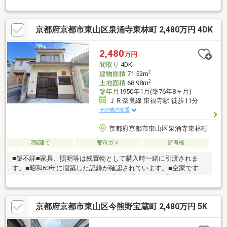
円
京都府京都市東山区泉涌寺東林町 2,480万円 4DK
2,480
万円
間取り
4DK
2
建物面積
71.52m
2
土地面積
68.98m
築年月
1950年1月(築76年8ヶ月)
ＪＲ奈良線 東福寺駅 徒歩11分
その他の交通
京都府京都市東山区泉涌寺東林町
2階建て
都市ガス
所有権
■築不詳■家具、照明等は残置物として購入時一緒に引渡されま
す。■昭和60年に増築した記録が確認されています。■空家ですの
で鍵もございますのでいつでもご内覧可能です。一度ごゆっくり
ご内覧下さい。０１２０－０２１－３１３までお気軽にお問い合
わせ下さい。■経験年数10年以上の営業スタッフ在籍、宅地建物
京都府京都市東山区今熊野宝蔵町 2,480万円 5K
取引士・古民家鑑定士1級等も取得しておりますのでご安心くださ
い。