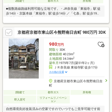
2階建て
都市ガス
所有権
■複数路線路線利用可能な立地です。・JR奈良線「東福寺」駅 徒
歩14分・京阪本線「東福寺」駅 徒歩14分 ／「七条」駅 徒歩19分■
全居室6帖以上の広さが確保された木造2階建て・3DKの住まい。
■1階には、各約6帖のDKと洋室。 洋室は引き戸仕様の2WAY動線
設計、暮らしに合わせた活用ができそうです。■2階には、約7.5帖
京都府京都市東山区今熊野南日吉町 980万円 3DK
の洋室と約6帖の和室。 洋室は東側に出窓、和室には西側にバル
コニーが備わっています。■陽当り・通風・眺望良好。■都市ガス
対応。■建ぺい率60％、容積率200％。接面道路による容積制限
980
万円
有。※再建築不可。 リフォームのご相談など、お気軽にお問合
間取り
3DK
せください。
2
建物面積
40.23m
2
土地面積
34.34m
築年月
1975年7月(築51年2ヶ月)
ＪＲ奈良線 東福寺駅 徒歩17分
その他の交通
京都府京都市東山区今熊野南日吉
町
2階建て
都市ガス
所有権
リフォームリノベーシ
即入居可
ョン
自然環境良好改装済みの空家ですのでいつでもご見学可能です前