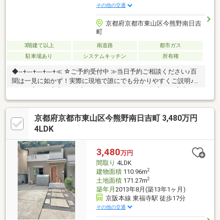
その他の交通
京都府京都市東山区今熊野南日吉
町
3階建て以上
南道路
都市ガス
駐車場あり
システムキッチン
所有権
◆--+---+---+---+≪ ☆ご予約受付中 ≫当日予約ご相談ください♪百
聞は一見に如かず！実際に現地で誰にでも分かりやすくご説明♪初
めての方でも安心♪不動産についてわかりやすく丁寧にご案内いた
します☆その他、資金計画や類似物件のご紹介も♪+--+---+---+---
◆◇2023年2月リフォーム内容◇【新規交換】・キッチン・洗面
京都府京都市東山区今熊野南日吉町 3,480万円
化粧台・トイレ・給湯器【新規張替】・畳表替・クロス・床ウッ
ドタイル上張り (洋室・DK・洗面室・トイレ・玄関)◇2023年12
4LDK
月リフォーム内容◇・外装・内窓・玄関ドア◆--+---+---+---+
3,480
万円
間取り
4LDK
2
建物面積
110.96m
2
土地面積
171.27m
築年月
2013年8月(築13年1ヶ月)
京阪本線 東福寺駅 徒歩17分
その他の交通