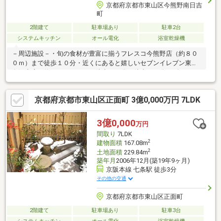
京都府京都市東山区今熊野南日吉
町
2階建て
駐車場あり
駐車2台
システムキッチン
オール電化
浴室乾燥機
－周辺施設－・旬の食材が豊富に揃うフレスコ今熊野店（約８０
０ｍ）まで徒歩１０分・近くにあると嬉しいセブンイレブン東山
泉涌寺店（約９５０ｍ）まで徒歩１２分・徒歩１４分のダックス
東山本町店（約１１００ｍ）は深夜０時まで営業中！・京都今熊
野郵便局（約９５０ｍ）まで徒歩１２分・我が家のお庭感覚で利
京都府京都市東山区正面町 3億0,000万円 7LDK
用できる南日吉公園（約５５０ｍ）まで徒歩７分▽ 住宅ローンや
諸経費等どんなことでもご相談ください！親切丁寧にご説明させ
ていただきます ▽
3億0,000
万円
間取り
7LDK
2
建物面積
167.08m
2
土地面積
229.84m
築年月
2006年12月(築19年9ヶ月)
京阪本線 七条駅 徒歩3分
その他の交通
京都府京都市東山区正面町
2階建て
駐車場あり
駐車3台