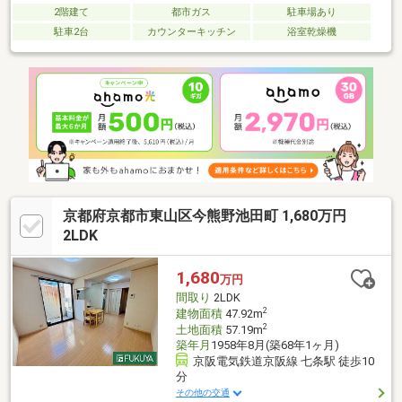
2階建て
都市ガス
駐車場あり
駐車2台
カウンターキッチン
浴室乾燥機
京都府京都市東山区今熊野池田町 1,680万円
2LDK
1,680
万円
間取り
2LDK
2
建物面積
47.92m
2
土地面積
57.19m
築年月
1958年8月(築68年1ヶ月)
京阪電気鉄道京阪線 七条駅 徒歩10
分
その他の交通