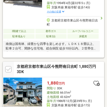
築年月
1994年4月(築32年5ヶ月)
京阪本線 東福寺駅 徒歩14分
その他の交通
京都府京都市東山区今熊野南日吉
町
3階建て以上
都市ガス
ルーフバルコニー
駐車場あり
駐車2台
床暖房
南側は国有林、緑豊かな四季を楽しめます。ＬＤＫ１８畳以上、
駐車２台可、閑静な住宅地、総合病院 徒歩10分以内。２世帯住
宅、事務所兼住宅としてもお薦めです。
京都府京都市東山区今熊野南日吉町 1,880万円
3DK
1,880
万円
間取り
3DK
2
建物面積
66.01m
2
土地面積
43.62m
築年月
1986年12月(築39年9ヶ月)
京阪本線 東福寺駅 徒歩17分