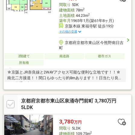
エストお送りください♪
間取り
5DK
2
建物面積
78m
2
土地面積
44.23m
築年月
1965年1月(築61年8ヶ月)
京阪本線 東福寺駅 徒歩19分
その他の交通
京都府京都市東山区今熊野南日吉
町
2階建て
南道路
都市ガス
所有権
☆京阪とJR奈良線と2WAYアクセス可能な便利な立地です！！☆
南北二方接道！！間口もゆったり約8mあります！！日当たり良
好・風通し良好です！！
京都府京都市東山区泉涌寺門前町 3,780万円
5LDK
3,780
万円
間取り
5LDK
2
建物面積
109.75m