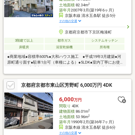
2
土地面積
82.34m
築年月
2007年3月(築19年6ヶ月)
京阪本線 清水五条駅 徒歩5分
その他の交通
京都府京都市下京区梅湊町
3階建て以上
都市ガス
システムキッチン
床暖房
浴室乾燥機
所有権
●商業地域●容積率600%●大和ハウス施工 ●平成19年3月建築●河
原町通り面す●駐車1台可（車種による）●5LDK●室内丁寧にお使
いです●LDK床暖房有 ●24時間換気システム有●浴室暖房乾燥機
付
京都府京都市東山区芳野町 6,000万円 4DK
6,000
万円
間取り
4DK
2
建物面積
86.01m
2
土地面積
53.96m
築年月
1990年2月(築36年7ヶ月)
京阪本線 清水五条駅 徒歩6分
その他の交通