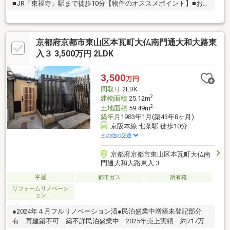
■JR「東福寺」駅まで徒歩10分【物件のオススメポイント】■お好
きなようにリフォームしてお使いになる事も可能です≪令和7年8
月改装済≫●全室畳表替●建具交換●門扉交換現地見学会（事前に
必ず予約してください）日程／公開中時間／10：00～19：00土日
京都府京都市東山区本瓦町大仏南門通大和大路東
祝は勿論の事、平日もご内覧頂けます！ご都合の良い日時を頂け
ればスタッフが現地をご案内させていただきます。見学の際はお
入３ 3,500万円 2LDK
客様のご希望に合わせて以下の３コースを設けております。お電
話の際、担当者に内覧希望物件とコースをお伝えくださいませ！
3,500
万円
間取り
2LDK
2
建物面積
25.12m
2
土地面積
59.49m
築年月
1983年1月(築43年8ヶ月)
京阪本線 七条駅 徒歩10分
その他の交通
京都府京都市東山区本瓦町大仏南
門通大和大路東入３
平屋
都市ガス
所有権
リフォームリノベーシ
ョン
●2024年４月フルリノベーション済●民泊盛業中増築未登記部分
有 再建築不可 築不詳民泊盛業中 2025年売上実績 約717万