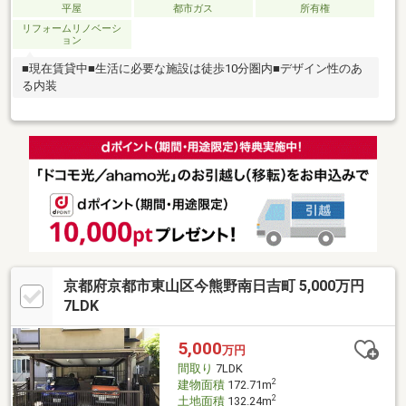
平屋
都市ガス
所有権
リフォームリノベーシ
ョン
■現在賃貸中■生活に必要な施設は徒歩10分圏内■デザイン性のあ
る内装
京都府京都市東山区今熊野南日吉町 5,000万円
7LDK
5,000
万円
間取り
7LDK
2
建物面積
172.71m
2
土地面積
132.24m