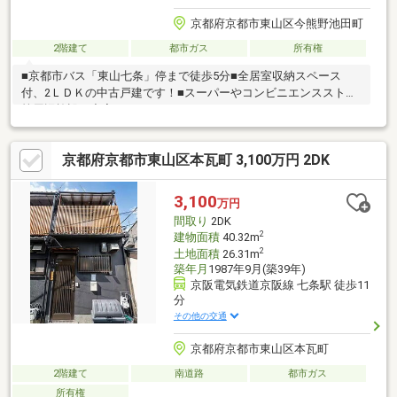
京都府京都市東山区今熊野池田町
2階建て
都市ガス
所有権
■京都市バス「東山七条」停まで徒歩5分■全居室収納スペース
付、2ＬＤＫの中古戸建です！■スーパーやコンビニエンスストア
等周辺施設も充実♪
京都府京都市東山区本瓦町 3,100万円 2DK
3,100
万円
間取り
2DK
2
建物面積
40.32m
2
土地面積
26.31m
築年月
1987年9月(築39年)
京阪電気鉄道京阪線 七条駅 徒歩11
分
その他の交通
京都府京都市東山区本瓦町
2階建て
南道路
都市ガス
所有権