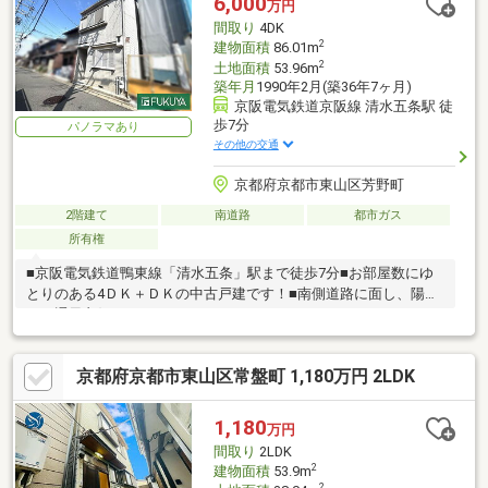
6,000
万円
間取り
4DK
2
建物面積
86.01m
2
土地面積
53.96m
築年月
1990年2月(築36年7ヶ月)
京阪電気鉄道京阪線 清水五条駅 徒
歩7分
パノラマあり
その他の交通
京都府京都市東山区芳野町
2階建て
南道路
都市ガス
所有権
■京阪電気鉄道鴨東線「清水五条」駅まで徒歩7分■お部屋数にゆ
とりのある4ＤＫ＋ＤＫの中古戸建です！■南側道路に面し、陽当
り・通風良好♪
京都府京都市東山区常盤町 1,180万円 2LDK
1,180
万円
間取り
2LDK
2
建物面積
53.9m
2