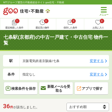
NTTグループ運営の不動産総合サイト goo住宅・不動産
1
0
0
0
最近検索した条件
最近見た物件
保存した条件
お気に入り
七条駅(京都府)の中古一戸建て・中古住宅 物件一
覧
駅
変更する
京阪電気鉄道京阪線/七条
条件
変更する
指定なし
新着メールを受
検索条件を保存
アプリで探す
取る
36
件
が該当しました。