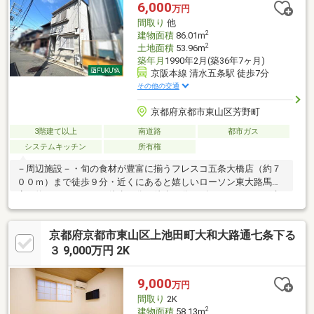
6,000
万円
間取り
他
2
建物面積
86.01m
2
土地面積
53.96m
築年月
1990年2月(築36年7ヶ月)
京阪本線 清水五条駅 徒歩7分
その他の交通
京都府京都市東山区芳野町
3階建て以上
南道路
都市ガス
システムキッチン
所有権
－周辺施設－・旬の食材が豊富に揃うフレスコ五条大橋店（約７
００ｍ）まで徒歩９分・近くにあると嬉しいローソン東大路馬町
店（約２８０ｍ）まで徒歩４分・徒歩７分のダイコクドラッグ京
阪五条駅前店（約５００ｍ）は夜８時５０分まで営業中！・小さ
なお子様でも無理なく通える開睛小中学校（約５５０ｍ）は徒歩
京都府京都市東山区上池田町大和大路通七条下る
７分◎・東山郵便局（約２２０ｍ）まで徒歩３分▽ 住宅ローンや
諸経費等どんなことでもご相談ください！親切丁寧にご説明させ
３ 9,000万円 2K
ていただきます ▽
9,000
万円
間取り
2K
2
建物面積
58.13m