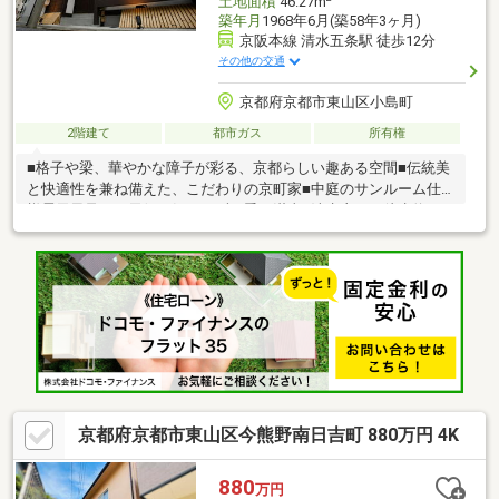
土地面積
46.27m
築年月
1968年6月(築58年3ヶ月)
京阪本線 清水五条駅 徒歩12分
その他の交通
京都府京都市東山区小島町
2階建て
都市ガス
所有権
■格子や梁、華やかな障子が彩る、京都らしい趣ある空間■伝統美
と快適性を兼ね備えた、こだわりの京町家■中庭のサンルーム仕
様露天風呂で、天候を気にせず四季を満喫■清水寺まで徒歩約13
分、建仁寺・八坂神社など人気観光地が徒歩圏内■飲食店や商店
街、コンビニも充実し、観光にも長期滞在にも便利な立地
京都府京都市東山区今熊野南日吉町 880万円 4K
880
万円