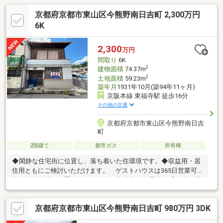
京都府京都市東山区今熊野南日吉町 2,300万円
6K
2,300
万円
間取り
6K
2
建物面積
74.37m
2
土地面積
59.23m
築年月
1931年10月(築94年11ヶ月)
京阪本線 東福寺駅 徒歩16分
その他の交通
京都府京都市東山区今熊野南日吉
町
2階建て
都市ガス
所有権
◆閑静な住宅街に位置し、落ち着いた住環境です。◆収益用・居
住用ともにご検討いただけます。 ゲストハウスは365日営業可
能な用途地域に位置しております。◆徒歩15分圏内に「三十三間
堂」「妙法院」「国立博物館」「泉涌寺」など京都の名所が多数
京阪本線「東福寺」駅徒歩16分/近鉄奈良線「東福寺」駅徒歩16
京都府京都市東山区今熊野南日吉町 980万円 3DK
分/市バス「東山七条」停徒歩8分・北側は非道路ですが、3方向通
りに面しており圧迫感のない土地です。・西側は風情ある京町家