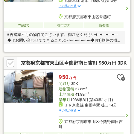
京阪本線 清水五条駅 徒歩13分
その他の交通
京都府京都市東山区常盤町
2階建て
都市ガス
所有権
※再建築不可の物件でございます。御注意ください+--+---+---+---
◆≪お問い合わせでできること♪≫+--+---+---+---◆♯(1)物件の概要
の請求☆彡・物件住所・大きさ・周辺情報・参考プラン記載の情
報豊富な資料をお送りいたします♪--+---+---◆♯(2)資金計画☆彡・
購入に掛かる費用の確認・お客様の借りれる住宅ローンの確認・
京都府京都市東山区今熊野南日吉町 950万円 3DK
建築費用の確認--+---+---◆♯(3)類似物件のご紹介☆彡・エリアや
大きさ、予算に合わせて比較いただける物件のご紹介--+---+---
◆♯(4)見学予約☆彡・百聞は一見に如かず！実際に現地で誰にで
950
万円
も分かりやすくご説明いたします♪
間取り
3DK
2
建物面積
57.6m
2
土地面積
41.88m
築年月
1986年8月(築40年1ヶ月)
ＪＲ奈良線 東福寺駅 徒歩14分
その他の交通
京都府京都市東山区今熊野南日吉
町