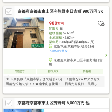
い。■経験年数10年以上の営業スタッフ在籍、宅地建物取引士・
古民家鑑定士1級等も取得しておりますのでご安心ください。
京都府京都市東山区今熊野南日吉町 980万円 3K
980
万円
間取り
3K
2
建物面積
59.63m
2
土地面積
42.87m
築年月
1986年4月(築40年5ヶ月)
京阪本線 東福寺駅 徒歩23分
その他の交通
京都府京都市東山区今熊野南日吉
町
2階建て
都市ガス
所有権
☆JR奈良線『東福寺駅』まで徒歩23分！！便利な2WAYアクセス
可能な立地です！！☆南東向き接道！！日当たり良好・風通し良
好！！≪近隣のお買い物施設≫●フレスコ今熊野店・・・891ｍ●
ファミリーマート京都女子大学店・・・918ｍ●セブンイレブン東
山泉涌寺店・・・1024ｍ●デイリーヤマザキ日赤前店・・・1079
京都府京都市東山区芳野町 6,000万円 他
ｍ●ダックス東山本町店・・・1347ｍ