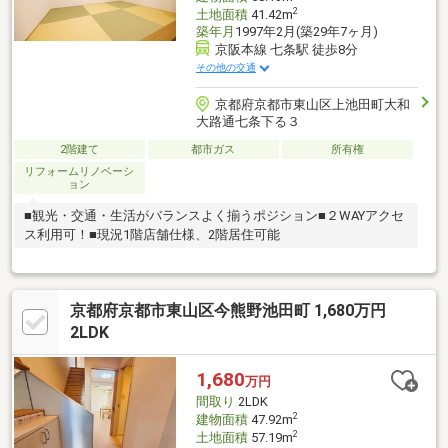
2
土地面積
41.42m
築年月
1997年2月(築29年7ヶ月)
京阪本線 七条駅 徒歩8分
その他の交通
京都府京都市東山区上池田町大和
大路通七条下る３
2階建て
都市ガス
所有権
リフォームリノベーシ
ョン
■観光・交通・生活がバランスよく揃うポジション■２WAYアクセ
ス利用可！■現況1階店舗仕様、2階居住可能
京都府京都市東山区今熊野池田町 1,680万円
2LDK
1,680
万円
間取り
2LDK
2
建物面積
47.92m
2
土地面積
57.19m