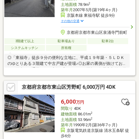
2
土地面積
78.9m
築年月
2007年5月(築19年4ヶ月)
京阪本線 東福寺駅 徒歩9分
その他の交通
京都府京都市東山区泉涌寺門前町
3階建て以上
駐車場あり
駐車2台
システムキッチン
所有権
◎「東福寺」徒歩９分の便利な立地に、平成１９年築・５ＬＤＫ
のゆとりある３階建て中古戸建が登場♪◎お家の裏側が抜けてお
り、陽当り・通風ともに良好♪◎ＬＤＫ１４帖超、各居室収納、天
井収納庫など“収納力の高い住まい”です。◎会話が弾む対面キッ
チンで家族時間も豊かに♪◎前面道路約５ｍで駐車もスムーズ♪◎
京都府京都市東山区芳野町 6,000万円 4DK
東山泉小中学校まで徒歩１０分以内で子育て世代も安心♪◎フレス
コ今熊野店徒歩３分、病院・金融機関も近く生活利便性も良好♪◎
空家につきいつでも内覧可能。
6,000
万円
間取り
4DK
2
建物面積
86.01m
2
土地面積
53.96m
築年月
1990年2月(築36年7ヶ月)
京阪電気鉄道京阪線 清水五条駅 徒
歩6分