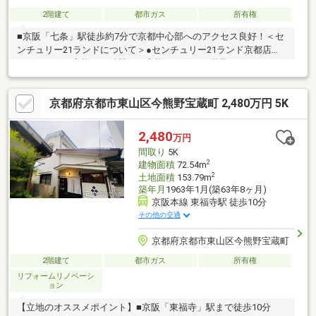
2階建て
都市ガス
所有権
■京阪「七条」駅徒歩約7分で京都中心部へのアクセス良好！＜セ
ンチュリー21ランドについて＞●センチュリー21ランド京都店
は・・・ お客様のご希望をお客様の目線でご満足いただけるお
住いを全力でお探し致します！●購入・売却・ローンのご相談な
ど、些細なことでもお気軽にご相談下さいませ！●リフォームの
京都府京都市東山区今熊野宝蔵町 2,480万円 5K
ご相談も承っております。○京阪鴨東線 「出町柳」駅 徒歩約6分○
京都市営地下鉄烏丸線 「今出川」駅 徒歩約10分○営業時間：10：
00～20：00（火曜日・水曜日定休日※祝日は営業）事前にご連絡
2,480
万円
いただけますと、スムーズにご案内が可能です。ご連絡お待ちし
間取り
5K
ております！
2
建物面積
72.54m
2
土地面積
153.79m
築年月
1963年1月(築63年8ヶ月)
京阪本線 東福寺駅 徒歩10分
その他の交通
京都府京都市東山区今熊野宝蔵町
2階建て
都市ガス
所有権
リフォームリノベーシ
ョン
【立地のオススメポイント】■京阪「東福寺」駅まで徒歩10分