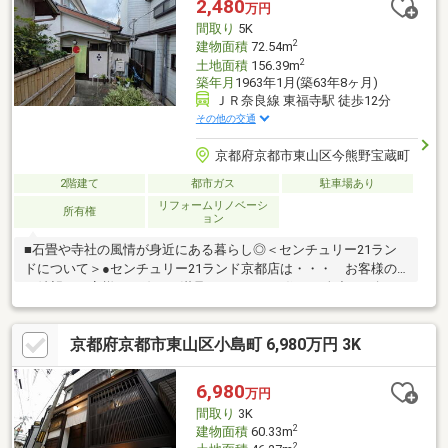
2,480
万円
間取り
5K
2
建物面積
72.54m
2
土地面積
156.39m
築年月
1963年1月(築63年8ヶ月)
ＪＲ奈良線 東福寺駅 徒歩12分
その他の交通
京都府京都市東山区今熊野宝蔵町
2階建て
都市ガス
駐車場あり
リフォームリノベーシ
所有権
ョン
■石畳や寺社の風情が身近にある暮らし◎＜センチュリー21ラン
ドについて＞●センチュリー21ランド京都店は・・・ お客様の
ご希望をお客様の目線でご満足いただけるお住いを全力でお探し
致します！●購入・売却・ローンのご相談など、些細なことでも
お気軽にご相談下さいませ！●リフォームのご相談も承っており
京都府京都市東山区小島町 6,980万円 3K
ます。○京阪鴨東線 「出町柳」駅 徒歩約6分○京都市営地下鉄烏丸
線 「今出川」駅 徒歩約10分○営業時間：10：00～20：00（火曜
日・水曜日定休日※祝日は営業）事前にご連絡いただけますと、
6,980
万円
スムーズにご案内が可能です。ご連絡お待ちしております！
間取り
3K
2
建物面積
60.33m
2