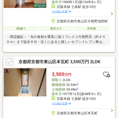
築年月
1900年1月(築126年8ヶ月)
京阪本線 七条駅 徒歩10分
その他の交通
京都府京都市東山区今熊野池田町
2階建て
都市ガス
所有権
－周辺施設－・旬の食材が豊富に揃うフレスコ今熊野店（約４５
０ｍ）まで徒歩６分・近くにあると嬉しいセブンイレブン東山泉
涌寺店（約６００ｍ）まで徒歩８分・徒歩１０分のダックス東山
本町店（約８００ｍ）は深夜０時まで営業中！・小さなお子様で
も無理なく通える東山泉小中学校西学舎（約４００ｍ）は徒歩５
京都府京都市東山区本瓦町 3,500万円 2LDK
分◎・京都今熊野郵便局（約３５０ｍ）まで徒歩５分・我が家の
お庭感覚で利用できる宝蔵公園（約３００ｍ）まで徒歩４分▽ 住
宅ローンや諸経費等どんなことでもご相談ください！親切丁寧に
3,500
万円
ご説明させていただきます ▽
間取り
2LDK
2
建物面積
52.64m
2
土地面積
59.49m
築年月
1977年12月(築48年9ヶ月)
京阪本線 七条駅 徒歩10分
その他の交通
京都府京都市東山区本瓦町