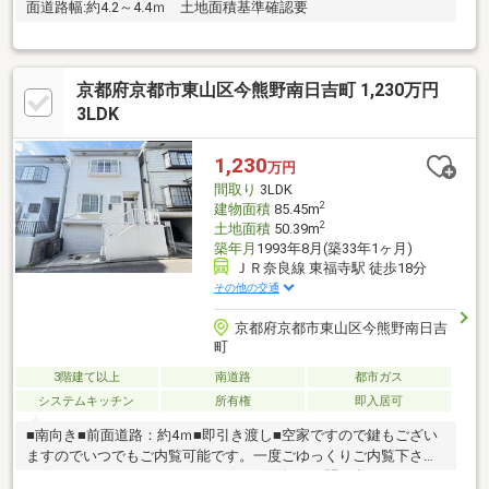
面道路幅:約4.2～4.4ｍ 土地面積基準確認要
京都府京都市東山区今熊野南日吉町 1,230万円
3LDK
1,230
万円
間取り
3LDK
2
建物面積
85.45m
2
土地面積
50.39m
築年月
1993年8月(築33年1ヶ月)
ＪＲ奈良線 東福寺駅 徒歩18分
その他の交通
京都府京都市東山区今熊野南日吉
町
3階建て以上
南道路
都市ガス
システムキッチン
所有権
即入居可
■南向き■前面道路：約4ｍ■即引き渡し■空家ですので鍵もござい
ますのでいつでもご内覧可能です。一度ごゆっくりご内覧下さ
い。０１２０－０２１－３１３までお気軽にお問い合わせ下さ