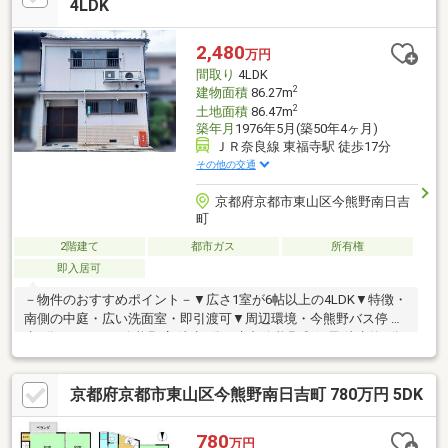
4LDK
2,480
万円
間取り
4LDK
2
建物面積
86.27m
2
土地面積
86.47m
築年月
1976年5月(築50年4ヶ月)
ＪＲ奈良線 東福寺駅 徒歩17分
その他の交通
京都府京都市東山区今熊野南日吉
町
2階建て
都市ガス
所有権
即入居可
－物件のおすすめポイント－▼広さ1室が6帖以上の4LDK▼特徴・
南側の中庭・広い洗面室・即引渡可▼周辺環境・今熊野バス停 徒
歩7分・フレスコ今熊野店 徒歩9分・京都今熊野郵便局 徒歩約6分
■ ご希望の住まい探しをお手伝いします ━━━━━・・・物件の
詳細・ご相談はお気軽にお問い合わせください。＜内覧予約はお
京都府京都市東山区今熊野南日吉町 780万円 5DK
気軽に＞土日祝はもちろん、GW ・お盆・年末年始以外は営業し
ていますので、お気軽にお問い合わせください！WEBでのご予約
も受け付けています。下部のカレンダーからお気軽にご予約リク
780
万円