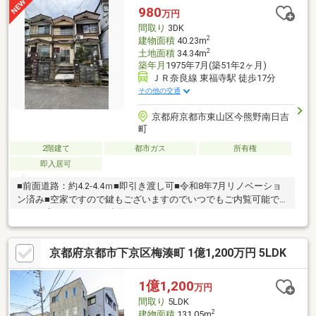
が並び、物件西側の石垣がより趣ある雰囲気を醸し出していま
980
万円
す。・東側の前面道路幅は広々な約8.6mですが、車通りは多くな
間取り
3DK
く、閑静な住宅街です。
2
建物面積
40.23m
2
土地面積
34.34m
築年月
1975年7月(築51年2ヶ月)
ＪＲ奈良線 東福寺駅 徒歩17分
その他の交通
京都府京都市東山区今熊野南日吉
町
2階建て
都市ガス
所有権
即入居可
■前面道路：約4.2-4.4ｍ■即引き渡し可■令和8年7月リノベーショ
ン済み■空家ですので鍵もございますのでいつでもご内覧可能で
す。一度ごゆっくりご内覧下さい。０１２０－０２１－３１３ま
でお気軽にお問い合わせ下さい。■経験年数10年以上の営業スタ
ッフ在籍、宅地建物取引士・古民家鑑定士1級等も取得しておりま
京都府京都市下京区梅湊町 1億1,200万円 5LDK
すのでご安心ください。
1億1,200
万円
間取り
5LDK
2
建物面積
131.05m