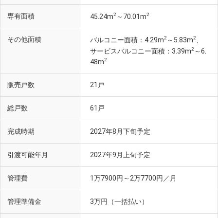
2
2
専有面積
45.24m
～70.01m
2
2
その他面積
バルコニー面積：4.29m
～5.83m
、
2
サービスバルコニー面積：3.39m
～6.
2
48m
販売戸数
21戸
総戸数
61戸
完成時期
2027年8月下旬予定
引渡可能年月
2027年9月上旬予定
管理費
1万7900円～2万7700円／月
管理準備金
3万円（一括払い）