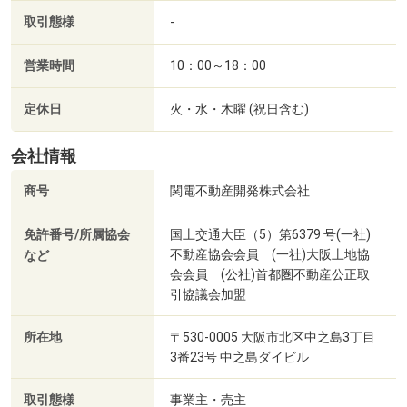
取引態様
-
営業時間
10：00～18：00
定休日
火・水・木曜 (祝日含む)
会社情報
商号
関電不動産開発株式会社
免許番号/所属協会
国土交通大臣（5）第6379 号(一社)
不動産協会会員 (一社)大阪土地協
など
会会員 (公社)首都圏不動産公正取
引協議会加盟
所在地
〒530-0005 大阪市北区中之島3丁目
3番23号 中之島ダイビル
取引態様
事業主・売主