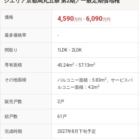
シエリア京都烏丸五条 第2期／一般定期借地権
価格
4,590
6,090
万円・
万円
最多価格帯
-
間取り
1LDK・2LDK
2
2
専有面積
45.24m
・57.13m
2
その他面積
バルコニー面積：5.83m
、サービスバ
2
ルコニー面積：4.2m
販売戸数
2戸
総戸数
61戸
完成時期
2027年8月下旬予定