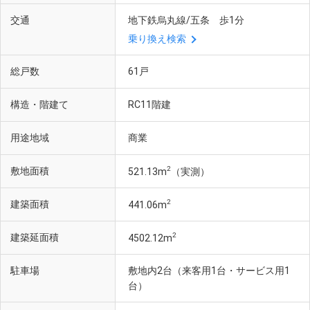
交通
地下鉄烏丸線/五条 歩1分
乗り換え検索
総戸数
61戸
構造・階建て
RC11階建
用途地域
商業
2
敷地面積
521.13m
（実測）
2
建築面積
441.06m
2
建築延面積
4502.12m
駐車場
敷地内2台（来客用1台・サービス用1
台）