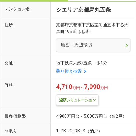
マンション名
シエリア京都烏丸五条
住所
京都府京都市下京区室町通五条下る大
黒町196番（地番）
地図・周辺環境
交通
地下鉄烏丸線/五条 歩1分
乗り換え検索
価格
4,710
7,990
万円～
万円
返済シミュレーション
最多価格帯
4,900万円台・5,000万円台（各2戸）
間取り
1LDK～2LDK+S（納戸）