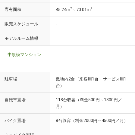
2
2
専有面積
45.24m
～70.01m
販売スケジュール
-
モデルルーム情報
中規模マンション
駐車場
敷地内2台（来客用1台・サービス用1
台）
自転車置場
118台収容（料金500円～1300円／
月）
バイク置場
8台収容（料金2000円～4500円／月）
-