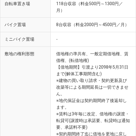
自転車置き場
118台収容（料金500円～1300円／
月）
バイク置場
8台収容（料金2000円～4500円／月）
ミニバイク置場
-
敷地の権利形態
借地権の準共有、一般定期借地権、賃
借権、(転借地権)
【借地期間】引渡より2098年5月31日
まで(解体工事期間含む)
※建物の買い取り請求・契約更新及び
改築等による期間延長は一切できませ
ん。
※地代保証金は契約期間終了後返却し
ます。
※賃料は3年毎に改定、借地権の譲渡・
転貸可(譲渡時は承諾要、転貸時は通知
要、承諾料不要)
※契約期間終了迄に借地を更地に戻し