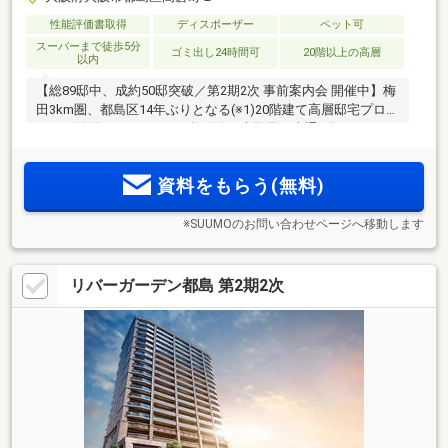
性能評価書取得
ディスポーザー
ペット可
スーパーまで徒歩5分
ゴミ出し24時間可
20階以上の高層
以内
【総89邸中、成約50邸突破／第2期2次 事前案内会 開催中】梅
田3km圏、都島区14年ぶりとなる(※1)20階建て高層邸宅プロジ
ェクト始動。Osaka Metro谷町線で東梅田へ直通6分。ZEHマ
ンション×低炭素建築物のW認定
資料をもらう(無料)
※SUUMOのお問い合わせページへ移動します
リバーガーデン都島 第2期2次