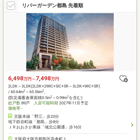
リバーガーデン都島 先着順
6,498
7,498
万円～
万円
2LDK～3LDK(2LDK+2WIC+SIC+SR～3LDK+WIC+SR)
2
2
/ 60.64m
～65.56m
、
2
2
(防災備蓄倉庫面積0.5m
～0.99m
を含む)
総戸数
89戸
入居可能時期
2027年11月予定
価格帯
-
京阪本線「野江」歩20分
地下鉄谷町線「都島」歩8分
ＪＲおおさか東線「城北公園通」歩16分
大阪府大阪市都島区高倉町１