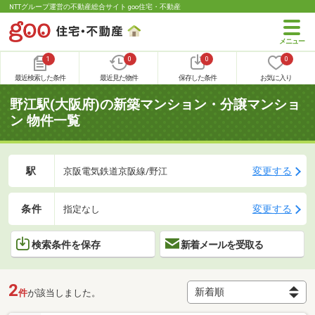
NTTグループ運営の不動産総合サイト goo住宅・不動産
1
0
0
0
最近検索した条件
最近見た物件
保存した条件
お気に入り
野江駅(大阪府)の新築マンション・分譲マンショ
ン 物件一覧
駅
変更する
京阪電気鉄道京阪線/野江
条件
変更する
指定なし
検索条件を保存
新着メールを受取る
2
件
が該当しました。