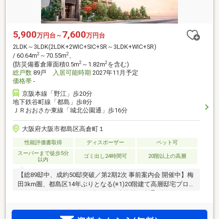
5,900
7,600
万円台～
万円台
2LDK～3LDK(2LDK+2WIC+SIC+SR～3LDK+WIC+SR)
2
2
/ 60.64m
～70.55m
、
2
2
(防災備蓄倉庫面積0.5m
～1.82m
を含む)
総戸数
89戸
入居可能時期
2027年11月予定
価格帯
-
京阪本線「野江」歩20分
地下鉄谷町線「都島」歩8分
ＪＲおおさか東線「城北公園通」歩16分
大阪府大阪市都島区高倉町１
性能評価書取得
ディスポーザー
ペット可
スーパーまで徒歩5分
ゴミ出し24時間可
20階以上の高層
以内
【総89邸中、成約50邸突破／第2期2次 事前案内会 開催中】梅
田3km圏、都島区14年ぶりとなる(※1)20階建て高層邸宅プロジ
ェクト始動。Osaka Metro谷町線で東梅田へ直通6分。ZEHマ
ンション×低炭素建築物のW認定