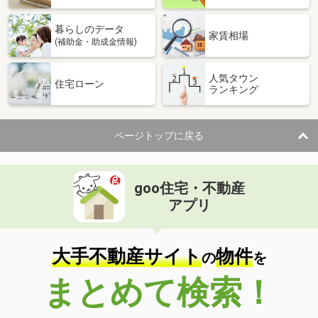
暮らしのデータ
家賃相場
(補助金・助成金情報)
人気タウン
住宅ローン
ランキング
ページトップに戻る
goo住宅・不動産
アプリ
大手不動産サイト
物件
の
を
まとめて検索！