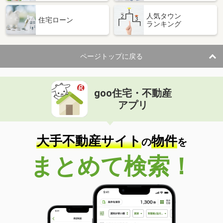
人気タウン
住宅ローン
ランキング
ページトップに戻る
goo住宅・不動産
アプリ
大手不動産サイト
物件
の
を
まとめて検索！