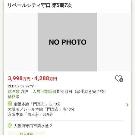
リベールシティ守口 第5期7次
3,998
4,288
万円・
万円
2
2LDK / 52.92m
総戸数
73戸
入居可能時期
即引渡可（諸手続き完了後）
価格帯
-
京阪本線「門真市」歩13分
大阪モノレール本線「門真市」歩13分
京阪本線「西三荘」歩9分
大阪府守口市菊水通２
即入居可