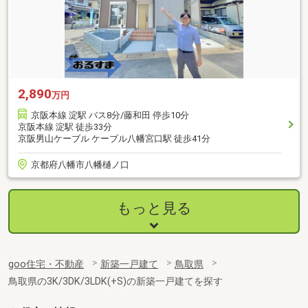
2,890
万円
京阪本線 淀駅 バス8分/藤和田 停歩10分
京阪本線 淀駅 徒歩33分
京阪男山ケーブル ケーブル八幡宮口駅 徒歩41分
京都府八幡市八幡樋ノ口
もっと見る
goo住宅・不動産
新築一戸建て
鳥取県
鳥取県の3K/3DK/3LDK(+S)の新築一戸建てを探す