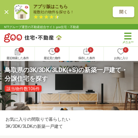
アプリ版はこちら
開く
複数社の物件を探せる！
NTTグループ運営の不動産総合サイト goo住宅・不動産
0
0
0
0
最近検索した条件
最近見た物件
保存した条件
お気に入り
鳥取県の3K/3DK/3LDK(+S)の新築一戸建て・
分譲住宅を探す
該当物件数106件
お気に入りの間取りで暮らしたい
3K/3DK/3LDKの新築一戸建て