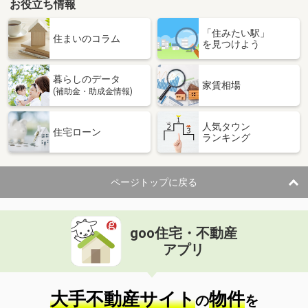
お役立ち情報
「住みたい駅」
住まいのコラム
を見つけよう
暮らしのデータ
家賃相場
(補助金・助成金情報)
人気タウン
住宅ローン
ランキング
ページトップに戻る
goo住宅・不動産
アプリ
大手不動産サイト
物件
の
を