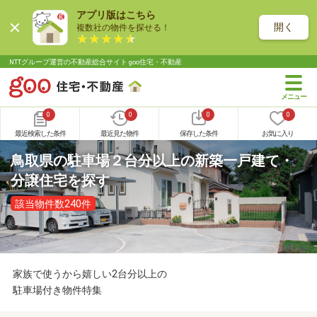
アプリ版はこちら
開く
複数社の物件を探せる！
NTTグループ運営の不動産総合サイト goo住宅・不動産
0
0
0
0
最近検索した条件
最近見た物件
保存した条件
お気に入り
鳥取県の駐車場２台分以上の新築一戸建て・
分譲住宅を探す
該当物件数240件
家族で使うから嬉しい2台分以上の
駐車場付き物件特集