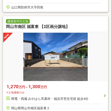
山口県防府市大字田島
建築条件付土地
岡山市南区 福富東 【2区画分譲地】
1,270
1,300
万円～
万円
※土地価格のみ
岡電・両備 みやはら耳鼻科・福浜市営住宅前 徒歩4分
岡山県岡山市南区福富東２