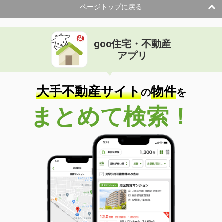
ページトップに戻る
goo住宅・不動産
アプリ
大手不動産サイト
物件
の
を
まとめて検索！