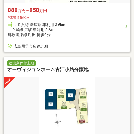
880
950
万円～
万円
※土地価格のみ
ＪＲ呉線 新広駅 車利用 3.6km
ＪＲ呉線 広駅 車利用 3.6km
郷原黒瀬線 町田 徒歩3分
広島県呉市広徳丸町
建築条件付土地
オーヴィジョンホーム古江小路分譲地