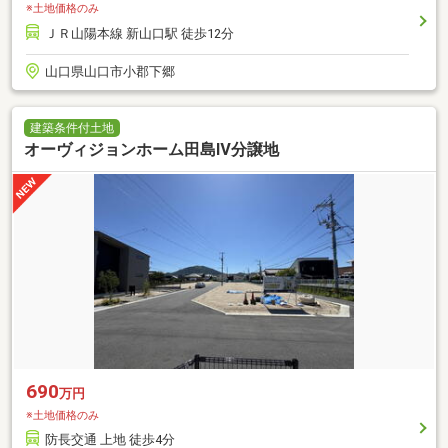
※土地価格のみ
ＪＲ山陽本線 新山口駅 徒歩12分
山口県山口市小郡下郷
建築条件付土地
オーヴィジョンホーム田島Ⅳ分譲地
690
万円
※土地価格のみ
防長交通 上地 徒歩4分