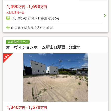
1,490
1,690
万円～
万円
※土地価格のみ
サンデン交通 城下町長府 徒歩7分
山口県下関市長府古江小路町
建築条件付土地
オーヴィジョンホーム新山口駅西Ⅲ分譲地
1,340
1,570
万円～
万円