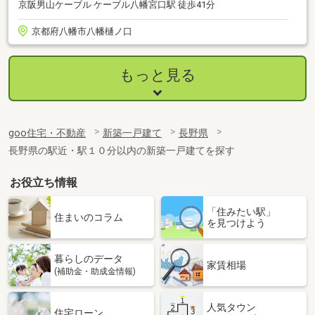
京阪男山ケーブル ケーブル八幡宮口駅 徒歩41分
京都府八幡市八幡樋ノ口
もっと見る
goo住宅・不動産
新築一戸建て
長野県
長野県の駅近・駅１０分以内の新築一戸建てを探す
お役立ち情報
「住みたい駅」
住まいのコラム
を見つけよう
暮らしのデータ
家賃相場
(補助金・助成金情報)
人気タウン
住宅ローン