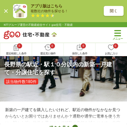
アプリ版はこちら
開く
複数社の物件を探せる！
NTTグループ運営の不動産総合サイト goo住宅・不動産
0
0
0
0
最近検索した条件
最近見た物件
保存した条件
お気に入り
長野県の駅近・駅１０分以内の新築一戸建
て・分譲住宅を探す
該当物件数180件
新築の一戸建てを購入したいけれど、駅近の物件がなかなか見つ
からないとお困りではありませんか？通勤や通学に電車を使う方
は、駅から近い物件を選ぶことで移動の負担を減らせます。自宅