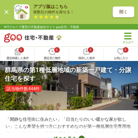
アプリ版はこちら
開く
複数社の物件を探せる！
NTTグループ運営の不動産総合サイト goo住宅・不動産
0
0
0
0
最近検索した条件
最近見た物件
保存した条件
お気に入り
群馬県の第1種低層地域の新築一戸建て・分譲
住宅を探す
該当物件数444件
「閑静な住宅街に住みたい」「日当たりのいい暖かな家が欲し
い」こんな希望を持つ方におすすめなのが第一種低層住宅専用地
域にある物件です。低層の戸建てが立ち並ぶエリアで、騒音トラ