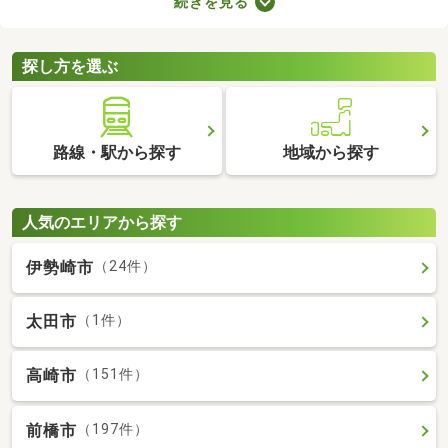
続きを見る
ブルが少ない・住みやすい・高層の建物によって日光が遮断され
ることがないなどのメリットがあります。ここでは、第一種低層
住居専用地域の新築一戸建てを紹介します。
探し方を選ぶ
路線・駅から探す
地域から探す
人気のエリアから探す
伊勢崎市
（24件）
太田市
（1件）
高崎市
（151件）
前橋市
（197件）