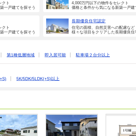
レクト
4,000万円以下の物件をセレクト
築一戸建てを探そう
価格と条件から気になる新築一戸建
長期優良住宅認定
レクト
住宅の面積、自然災害への配慮など
築一戸建てを探そう
様々な項目をクリアした長期優良住
第1種低層地域
即入居可能
駐車場２台分以上
+S)
5K/5DK/5LDK(+S)以上