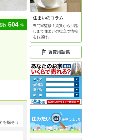
住まいのコラム
504
載数
件
専門家監修！賃貸から引越
しまで住まいの役立つ情報
をお届け。
賃貸用語集
てを探そう