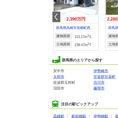
680万円
2,390万円
2,2
群馬県桐生市相生町１
群馬県高崎市箕郷町西明屋
建物面積
-
建物面積
2
建物
113.17m
34.23坪
土地面積
2
2
土地面積
2
土地
74坪～104.96坪
223.41m
～313.14m
67.58坪～94.72坪
238.07m
72.01坪
群馬県のエリアから探す
安中市
伊勢崎市
太田市
甘楽郡甘楽町
佐波郡玉村町
渋川市
沼田市
藤岡市
注目の駅ピックアップ
高崎駅
新前橋駅
伊勢崎駅