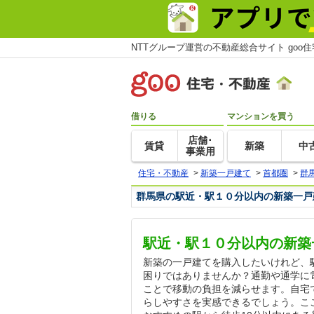
NTTグループ運営の不動産総合サイト goo
借りる
マンションを買う
店舗･
賃貸
新築
中
事業用
住宅・不動産
>
新築一戸建て
>
首都圏
>
群
群馬県の駅近・駅１０分以内の新築一戸
駅近・駅１０分以内の新築
新築の一戸建てを購入したいけれど、
困りではありませんか？通勤や通学に
ことで移動の負担を減らせます。自宅
らしやすさを実感できるでしょう。こ