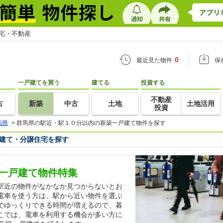
住宅・不動産
0
最近見た物件
保
一戸建てを買う
建てる
投資する
不動産
古
新築
中古
土地
土地活用
投資
馬県
>
群馬県の駅近・駅１０分以内の新築一戸建て物件を探す
建て・分譲住宅を探す
一戸建て物件特集
駅近の物件がなかなか見つからないとお
電車を使う方は、駅から近い物件を選ぶ
でゆっくりできる時間が増えるので、暮
こでは、電車を利用する機会が多い方に