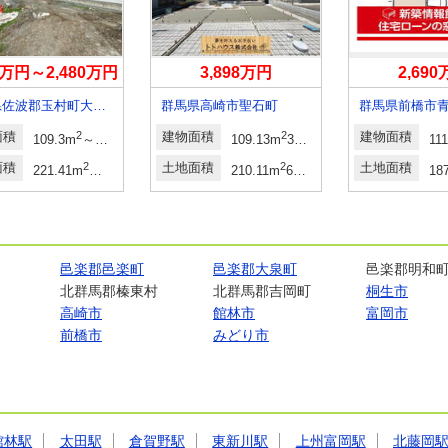
80万円～2,480万円
3,898万円
2,69
群馬県佐波郡玉村町大字板井
群馬県高崎市聖石町
群馬県前橋市
面積
2
2
建物面積
2
建物面積
109.3m
～118.83m
109.13m
33.01坪
11
面積
2
2
土地面積
2
土地面積
221.41m
～279.99m
210.11m
63.55坪
18
邑楽郡邑楽町
邑楽郡大泉町
邑楽郡明和
北群馬郡榛東村
北群馬郡吉岡町
桐生市
高崎市
館林市
富岡市
前橋市
みどり市
館林駅
太田駅
倉賀野駅
東新川駅
上州富岡駅
北藤岡