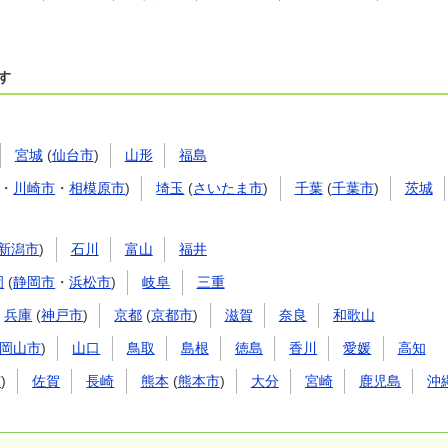
す
宮城
(
仙台市
)
山形
福島
・
川崎市
・
相模原市
)
埼玉
(
さいたま市
)
千葉
(
千葉市
)
茨城
新潟市
)
石川
富山
福井
岡
(
静岡市
・
浜松市
)
岐阜
三重
兵庫
(
神戸市
)
京都
(
京都市
)
滋賀
奈良
和歌山
岡山市
)
山口
鳥取
島根
徳島
香川
愛媛
高知
市
)
佐賀
長崎
熊本
(
熊本市
)
大分
宮崎
鹿児島
沖