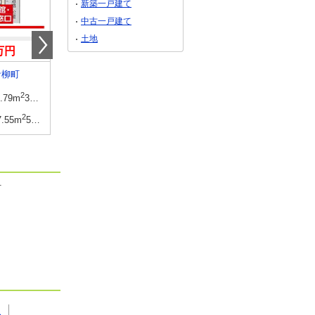
新築一戸建て
中古一戸建て
土地
0万円
3,280万円
2,898万円
青柳町
群馬県伊勢崎市安堀町
群馬県館林市赤土町
2
建物面積
2
建物面積
2
1.79m
33.81坪
104.05m
（31.47坪）
104.33m
（
2
土地面積
2
土地面積
2
7.55m
56.73坪
188.52m
（57.02坪）
190.6m
（57.65坪）
町
駅