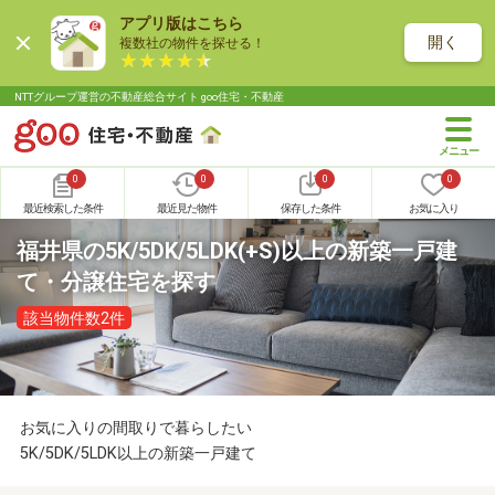
アプリ版はこちら
開く
複数社の物件を探せる！
NTTグループ運営の不動産総合サイト goo住宅・不動産
0
0
0
0
最近検索した条件
最近見た物件
保存した条件
お気に入り
福井県の5K/5DK/5LDK(+S)以上の新築一戸建
て・分譲住宅を探す
該当物件数2件
お気に入りの間取りで暮らしたい
5K/5DK/5LDK以上の新築一戸建て