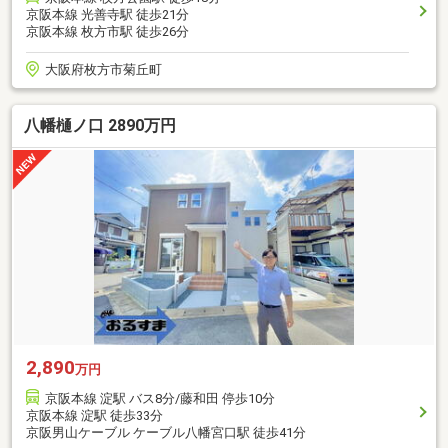
京阪本線 光善寺駅 徒歩21分
京阪本線 枚方市駅 徒歩26分
大阪府枚方市菊丘町
八幡樋ノ口 2890万円
2,890
万円
京阪本線 淀駅 バス8分/藤和田 停歩10分
京阪本線 淀駅 徒歩33分
京阪男山ケーブル ケーブル八幡宮口駅 徒歩41分