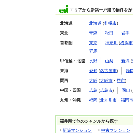
エリアから新築一戸建て物件を探
北海道
北海道
(
札幌市
)
東北
青森
秋田
岩手
首都圏
東京
神奈川
(
横浜市
群馬
甲信越・北陸
長野
山梨
新潟
(
東海
愛知
(
名古屋市
)
静
関西
大阪
(
大阪市
・
堺市
)
中国・四国
広島
(
広島市
)
岡山
(
九州・沖縄
福岡
(
北九州市
・
福岡
福井県で他のジャンルから探す
新築マンション
中古マンション