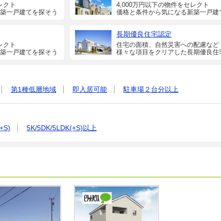
レクト
4,000万円以下の物件をセレクト
築一戸建てを探そう
価格と条件から気になる新築一戸建
長期優良住宅認定
レクト
住宅の面積、自然災害への配慮など
築一戸建てを探そう
様々な項目をクリアした長期優良住
第1種低層地域
即入居可能
駐車場２台分以上
+S)
5K/5DK/5LDK(+S)以上