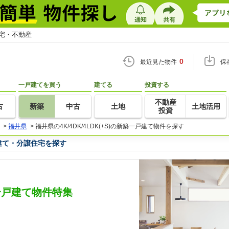
住宅・不動産
0
最近見た物件
保
一戸建てを買う
建てる
投資する
不動産
古
新築
中古
土地
土地活用
投資
>
福井県
>
福井県の4K/4DK/4LDK(+S)の新築一戸建て物件を探す
一戸建て・分譲住宅を探す
新築一戸建て物件特集