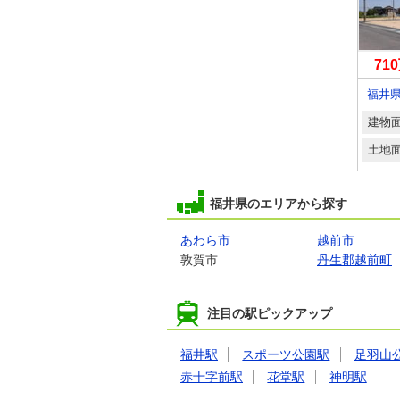
710万円～900万円
2,780万円
71
福井県敦賀市ひばりケ丘町
福井県福井市乾徳４
建物面積
-
建物面積
2
建物
109.75m
33.19坪
土地面積
2
2
土地面積
2
土地
163.53m
～179.35m
49.46坪～54.25坪
162.97m
49.29坪
福井県のエリアから探す
あわら市
越前市
敦賀市
丹生郡越前町
注目の駅ピックアップ
福井駅
スポーツ公園駅
足羽山
赤十字前駅
花堂駅
神明駅