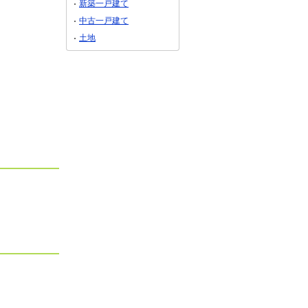
新築一戸建て
中古一戸建て
土地
900万円
2,780万円
福井県敦賀市ひばりケ丘町
福井県福井市乾徳４
建物面積
2
109.75m
33.19坪
2
2
土地面積
2
3.53m
～179.35m
49.46坪～54.25坪
162.97m
49.29坪