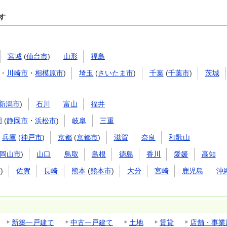
す
宮城
(
仙台市
)
山形
福島
・
川崎市
・
相模原市
)
埼玉
(
さいたま市
)
千葉
(
千葉市
)
茨城
新潟市
)
石川
富山
福井
岡
(
静岡市
・
浜松市
)
岐阜
三重
兵庫
(
神戸市
)
京都
(
京都市
)
滋賀
奈良
和歌山
岡山市
)
山口
鳥取
島根
徳島
香川
愛媛
高知
市
)
佐賀
長崎
熊本
(
熊本市
)
大分
宮崎
鹿児島
沖
新築一戸建て
中古一戸建て
土地
賃貸
店舗・事業