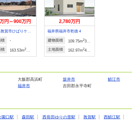
0万円～900万円
2,780万円
710万円～
福井県敦賀市ひばりケ丘町
福井県福井市乾徳４
面積
-
建物面積
2
建物面積
-
109.75m
33.19坪
面積
2
2
土地面積
2
土地面積
163.53m
～179.35m
49.46坪～54.25坪
162.97m
49.29坪
16
大飯郡高浜町
坂井市
鯖江市
福井市
吉田郡永平寺町
公園口駅
森田駅
西長田ゆりの里駅
敦賀駅
西鯖江駅