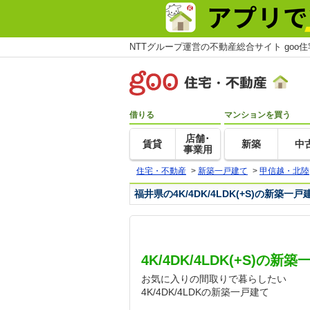
NTTグループ運営の不動産総合サイト goo
借りる
マンションを買う
店舗･
賃貸
新築
中
事業用
住宅・不動産
>
新築一戸建て
>
甲信越・北陸
福井県の4K/4DK/4LDK(+S)の新築
4K/4DK/4LDK(+S)の
お気に入りの間取りで暮らしたい
4K/4DK/4LDKの新築一戸建て