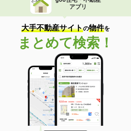
アプリ
大手不動産サイト
物件
の
を
まとめて検索！