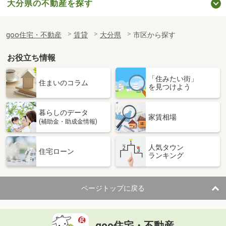
大分県の不動産を探す
goo住宅・不動産
賃貸
大分県
市区から探す
お役立ち情報
「住みたい街」
住まいのコラム
を見つけよう
暮らしのデータ
家賃相場
(補助金・助成金情報)
人気タウン
住宅ローン
ランキング
ページトップに戻る
goo住宅・不動産