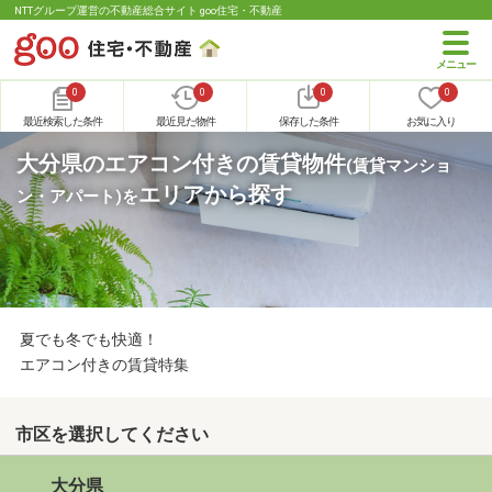
NTTグループ運営の不動産総合サイト goo住宅・不動産
0
0
0
0
最近検索した条件
最近見た物件
保存した条件
お気に入り
大分県のエアコン付きの賃貸物件
(賃貸マンショ
エリアから探す
ン・アパート)
を
夏でも冬でも快適！
エアコン付きの賃貸特集
市区を選択してください
大分県