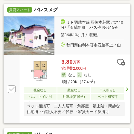
パレスメグ
賃貸アパート
ＪＲ羽越本線 羽後本荘駅 バス10
分/「石脇新町」バス停 停歩15分
築36年10ヶ月 / 1階建
秋田県由利本荘市石脇字上ノ山
3.80
万円
管理費2,000円
なし
なし
2
1階 / 2DK（37.4m
）
礼金なし
敷金なし
二人暮らし
バス・トイレ別
駐車場(近隣含)
ペット相談可
ペット相談可・二人入居可・角部屋・最上階・閑静な
住宅街・保証人不要／代行 ・家賃カード決済可