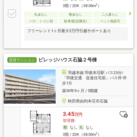
2
3階 / 2DK（38.06m
）
礼金なし
敷金なし
二人暮らし
バス・トイレ別
駐車場(近隣含)
ペット相談可
フリーレント1ヶ月最大3万円引越サポートあり
ビレッジハウス石脇２号棟
賃貸マンション
羽越本線 羽後本荘駅 バス23分/
「羽後交通 促進住宅前」バス停 停
歩1分
築50年9ヶ月 / 5階建
秋田県由利本荘市石脇
3.45
万円
管理費-
なし
なし
2
3階 / 2DK（38.06m
）