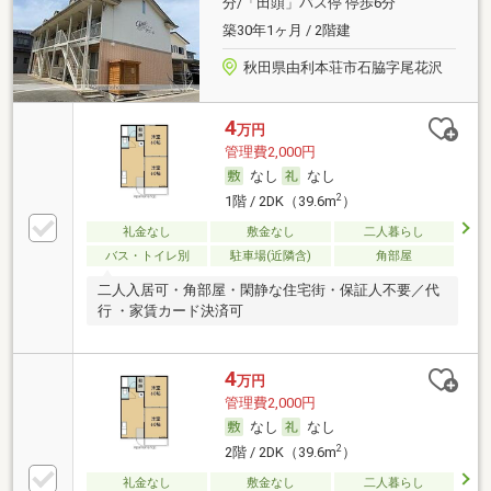
分/「田頭」バス停 停歩6分
築30年1ヶ月 / 2階建
秋田県由利本荘市石脇字尾花沢
4
万円
管理費2,000円
なし
なし
2
1階 / 2DK（39.6m
）
礼金なし
敷金なし
二人暮らし
バス・トイレ別
駐車場(近隣含)
角部屋
二人入居可・角部屋・閑静な住宅街・保証人不要／代
行 ・家賃カード決済可
4
万円
管理費2,000円
なし
なし
2
2階 / 2DK（39.6m
）
礼金なし
敷金なし
二人暮らし