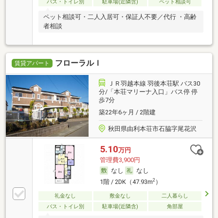
バス・トイレ別
駐車場(近隣含)
ペット相談可
ペット相談可・二人入居可・保証人不要／代行 ・高齢
者相談
フローラルＩ
賃貸アパート
ＪＲ羽越本線 羽後本荘駅 バス30
分/「本荘マリーナ入口」バス停 停
歩7分
築22年6ヶ月 / 2階建
秋田県由利本荘市石脇字尾花沢
5.10
万円
管理費3,900円
なし
なし
2
1階 / 2DK（47.93m
）
礼金なし
敷金なし
二人暮らし
バス・トイレ別
駐車場(近隣含)
角部屋