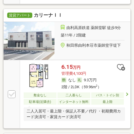
カリーナＩＩ
賃貸アパート
由利高原鉄道 薬師堂駅 徒歩9分
築11年 / 2階建
秋田県由利本荘市薬師堂字堤下
6.15
万円
管理費4,100円
なし
9.3万円
2
2階 / 2LDK（59.96m
）
敷金なし
二人暮らし
バス・トイレ別
駐車場(近隣含)
インターネット無料
最上階
二人入居可・最上階・保証人不要／代行 ・初期費用カ
ード決済可・家賃カード決済可