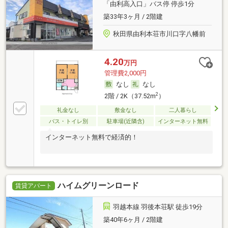
「由利高入口」バス停 停歩1分
築33年3ヶ月 / 2階建
秋田県由利本荘市川口字八幡前
4.20
万円
管理費2,000円
なし
なし
2
2階 / 2K（37.52m
）
礼金なし
敷金なし
二人暮らし
バス・トイレ別
駐車場(近隣含)
インターネット無料
インターネット無料で経済的！
ハイムグリーンロード
賃貸アパート
羽越本線 羽後本荘駅 徒歩19分
築40年6ヶ月 / 2階建