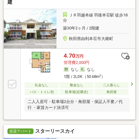
建
ＪＲ羽越本線 羽後本荘駅 徒歩18
分
築30年2ヶ月 / 2階建
秋田県由利本荘市大鍬町
4.70
万円
管理費2,000円
なし
なし
2
1階 / 2LDK（50.68m
）
礼金なし
敷金なし
二人暮らし
バス・トイレ別
駐車場(近隣含)
角部屋
二人入居可・駐車場2台分・角部屋・保証人不要／代
行 ・家賃カード決済可
スターリースカイ
賃貸アパート