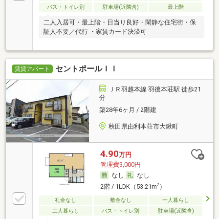
バス・トイレ別
駐車場(近隣含)
最上階
二人入居可・最上階・日当り良好・閑静な住宅街・保
証人不要／代行 ・家賃カード決済可
セントポールＩＩ
賃貸アパート
ＪＲ羽越本線 羽後本荘駅 徒歩21
分
築28年6ヶ月 / 2階建
秋田県由利本荘市大鍬町
4.90
万円
管理費3,000円
なし
なし
2
2階 / 1LDK（53.21m
）
礼金なし
敷金なし
一人暮らし
二人暮らし
バス・トイレ別
駐車場(近隣含)