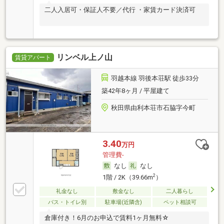
二人入居可・保証人不要／代行 ・家賃カード決済可
リンベル上ノ山
賃貸アパート
羽越本線 羽後本荘駅 徒歩33分
築42年8ヶ月 / 平屋建て
秋田県由利本荘市石脇字今町
3.40
万円
管理費-
なし
なし
2
1階 / 2K（39.66m
）
礼金なし
敷金なし
二人暮らし
バス・トイレ別
駐車場(近隣含)
ペット相談可
倉庫付き！6月のお申込で賃料1ヶ月無料☆