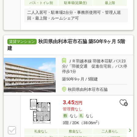
バス・トイレ別
駐車場(近隣含)
最上階
二人入居可・駐車場2台分・事務所使用可・管理人巡
回・最上階・ルームシェア可
秋田県由利本荘市石脇 築50年9ヶ月 5階
賃貸マンション
建
ＪＲ羽越本線 羽後本荘駅 バス23
分/「羽後交通 促進住宅前」バス停
停歩1分
築50年9ヶ月 / 5階建
秋田県由利本荘市石脇
3.45
万円
管理費なし
なし
なし
2
3階 / 2DK（38.06m
）
礼金なし
敷金なし
二人暮らし