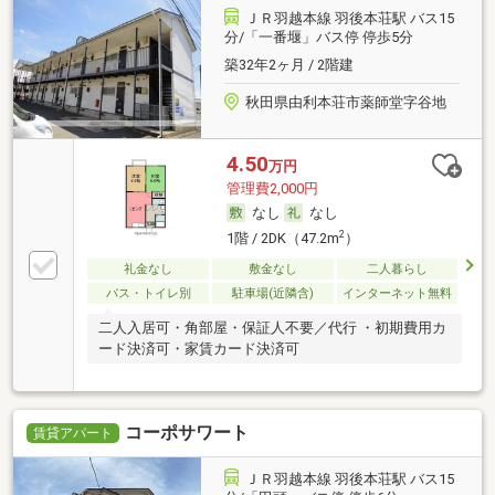
ＪＲ羽越本線 羽後本荘駅 バス15
分/「一番堰」バス停 停歩5分
築32年2ヶ月 / 2階建
秋田県由利本荘市薬師堂字谷地
4.50
万円
管理費2,000円
なし
なし
2
1階 / 2DK（47.2m
）
礼金なし
敷金なし
二人暮らし
バス・トイレ別
駐車場(近隣含)
インターネット無料
二人入居可・角部屋・保証人不要／代行 ・初期費用カ
ード決済可・家賃カード決済可
コーポサワート
賃貸アパート
ＪＲ羽越本線 羽後本荘駅 バス15