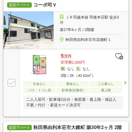
コーポ司Ｖ
賃貸アパート
ＪＲ羽越本線 羽後本荘駅 徒歩3
分
築27年6ヶ月 / 2階建
秋田県由利本荘市花畑町１
5
万円
管理費2,000円
なし
なし
2
2階 / 2K（43.62m
）
礼金なし
敷金なし
二人暮らし
バス・トイレ別
駐車場(近隣含)
最上階
二人入居可・駐車場2台分・角部屋・最上階・保証人
不要／代行 ・家賃カード決済可
秋田県由利本荘市大鍬町 築30年2ヶ月 2階
賃貸アパート