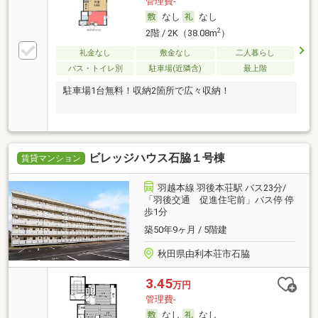
管理費-
なし
なし
2
2階 / 2K（38.08m
）
礼金なし
敷金なし
二人暮らし
バス・トイレ別
駐車場(近隣含)
最上階
駐車場1台無料！収納2箇所で広々収納！
ビレッジハウス石脇１号棟
賃貸マンション
羽越本線 羽後本荘駅 バス23分/
「羽後交通 促進住宅前」バス停 停
歩1分
築50年9ヶ月 / 5階建
秋田県由利本荘市石脇
3.45
万円
管理費-
なし
なし