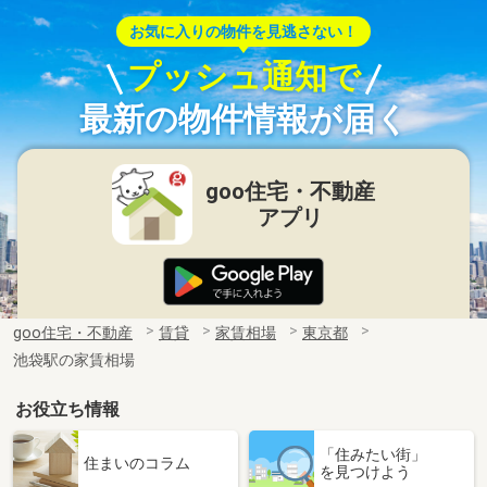
お気に入りの物件を見逃さない！
プッシュ通知で
最新の物件情報が届く
goo住宅・不動産
アプリ
goo住宅・不動産
賃貸
家賃相場
東京都
池袋駅の家賃相場
お役立ち情報
「住みたい街」
住まいのコラム
を見つけよう