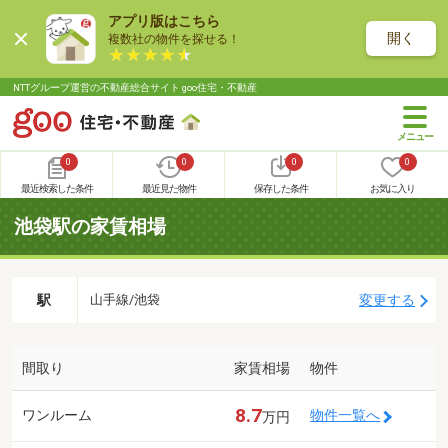
アプリ版はこちら
開く
複数社の物件を探せる！
NTTグループ運営の不動産総合サイト goo住宅・不動産
0
0
0
0
最近検索した条件
最近見た物件
保存した条件
お気に入り
池袋駅の家賃相場
駅
変更する
山手線/池袋
間取り
家賃相場
物件
8.7
ワンルーム
物件一覧へ
万円