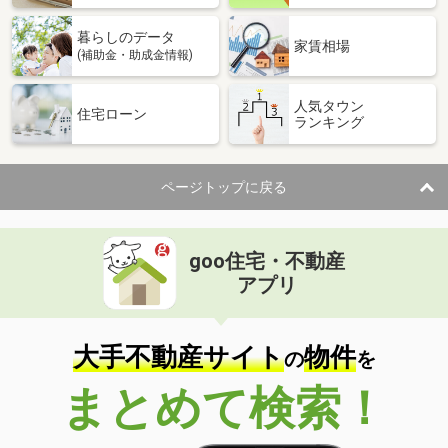
暮らしのデータ
家賃相場
(補助金・助成金情報)
人気タウン
住宅ローン
ランキング
ページトップに戻る
goo住宅・不動産
アプリ
大手不動産サイト
物件
の
を
まとめて検索！