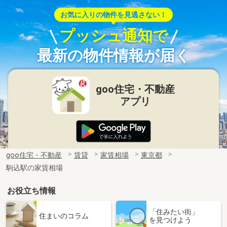
お気に入りの物件を見逃さない！
プッシュ通知で
最新の物件情報が届く
goo住宅・不動産
アプリ
goo住宅・不動産
賃貸
家賃相場
東京都
駒込駅の家賃相場
お役立ち情報
「住みたい街」
住まいのコラム
を見つけよう