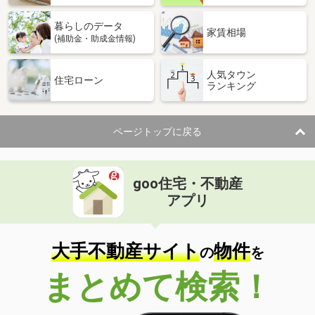
暮らしのデータ
家賃相場
(補助金・助成金情報)
人気タウン
住宅ローン
ランキング
ページトップに戻る
goo住宅・不動産
アプリ
大手不動産サイト
物件
の
を
まとめて検索！