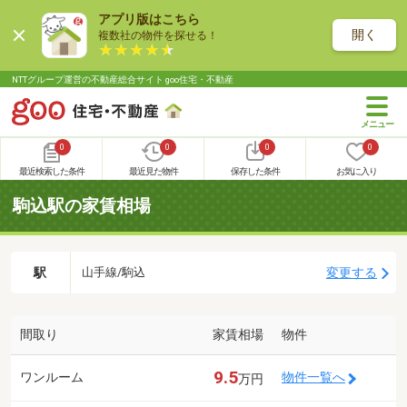
アプリ版はこちら
開く
複数社の物件を探せる！
NTTグループ運営の不動産総合サイト goo住宅・不動産
0
0
0
0
最近検索した条件
最近見た物件
保存した条件
お気に入り
駒込駅の家賃相場
駅
変更する
山手線/駒込
間取り
家賃相場
物件
9.5
ワンルーム
物件一覧へ
万円