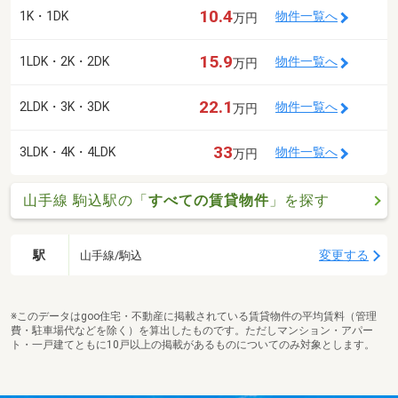
10.4
1K・1DK
物件一覧へ
万円
15.9
1LDK・2K・2DK
物件一覧へ
万円
22.1
2LDK・3K・3DK
物件一覧へ
万円
33
3LDK・4K・4LDK
物件一覧へ
万円
山手線 駒込駅の「
すべての賃貸物件
」を探す
駅
変更する
山手線/駒込
※このデータはgoo住宅・不動産に掲載されている賃貸物件の平均賃料（管理
費・駐車場代などを除く）を算出したものです。ただしマンション・アパー
ト・一戸建てともに10戸以上の掲載があるものについてのみ対象とします。