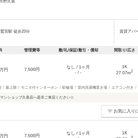
市野久喜
鷲宮駅 徒歩20分
賃貸アパ
料
管理費等
敷/礼/保証/敷引・償却
間取り/広さ
1K
なし / 1ヶ月
7,500円
万円
2
- / -
27.07m
別
最上階
モニタ付インターホン
駐輪場
室内洗濯機置き場
エアコン付き
マンショップ久喜店へ是非ご来店ください☆
お気に入り
1K
なし / 1ヶ月
7,500円
万円
2