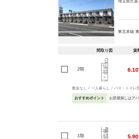
埼玉県久喜
東北本線 東
間取り図
賃
2階
6.10
敷金なし
一人暮らし
バス・トイレ
おすすめポイント
お部屋探しはアパ
1階
5.90