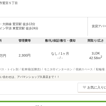
市鷲宮５丁目
・大師線 鷲宮駅 徒歩13分
賃貸アパ
イン宇須 東鷲宮駅 徒歩24分
料
管理費等
敷/礼/保証/敷引・償却
間取り/広さ
1LDK
なし / 1ヶ月
2,300円
万円
2
- / -
42.58m
バス・トイレ別
駐車場(近隣含)
モニタ付インターホン
収納スペース
駐輪場
い合わせは、アパマンショップ久喜店まで！！
お気に入り