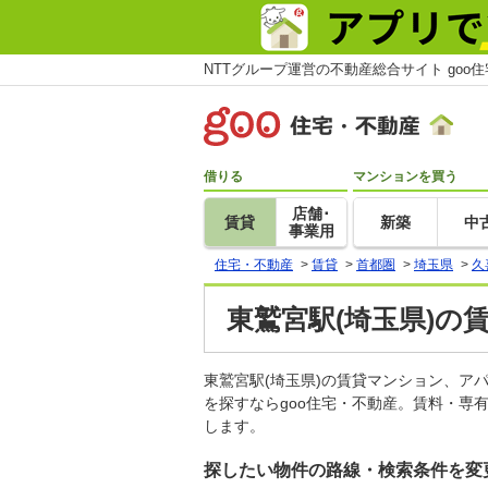
NTTグループ運営の不動産総合サイト goo
借りる
マンションを買う
店舗･
賃貸
新築
中
事業用
住宅・不動産
>
賃貸
>
首都圏
>
埼玉県
>
久
東鷲宮駅(埼玉県)の
東鷲宮駅(埼玉県)の賃貸マンション、
を探すならgoo住宅・不動産。賃料・専
します。
探したい物件の路線・検索条件を変