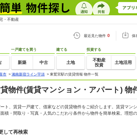
住宅・不動産
0
最近見た物件
保
一戸建てを買う
建てる
投資する
不動産
古
新築
中古
土地
土地活用
投資
喜市
>
湘南新宿ライン宇須
>
東鷲宮駅の賃貸情報 物件一覧
賃貸物件(賃貸マンション・アパート) 物
アパート、賃貸一戸建て、借家などの賃貸物件をご紹介します。賃貸マン
有面積・間取り・写真・人気のこだわり条件から物件を簡単検索。理想の
更して再検索