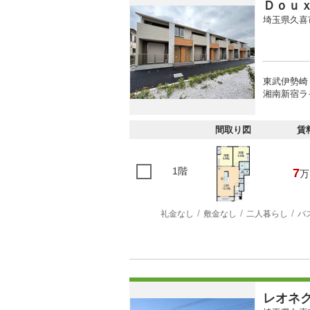
Ｄｏｕ
埼玉県久喜
東武伊勢崎
湘南新宿ラ
間取り図
賃
1階
7
万
礼金なし
敷金なし
二人暮らし
バ
レオネ