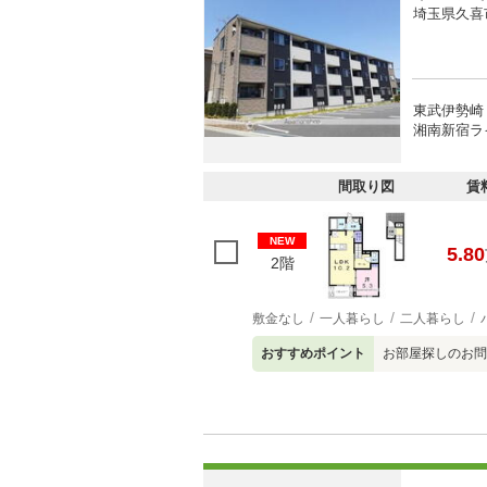
埼玉県久喜
東武伊勢崎
湘南新宿ラ
間取り図
賃
NEW
5.80
2階
敷金なし
一人暮らし
二人暮らし
おすすめポイント
お部屋探しのお問