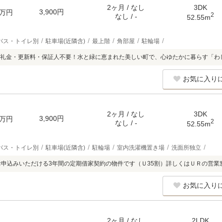
2ヶ月 / なし
3DK
3,900円
万円
2
なし / -
52.55m
バス・トイレ別
駐車場(近隣含)
最上階
角部屋
駐輪場
礼金・更新料・保証人不要！水と緑に恵まれた美しい町で、心ゆたかに暮らす「わ
お気に入り
2ヶ月 / なし
3DK
3,900円
万円
2
なし / -
52.55m
バス・トイレ別
駐車場(近隣含)
駐輪場
室内洗濯機置き場
洗面所独立
お申込みいただける3年間の定期借家契約の物件です（Ｕ35割）詳しくはＵＲの営業
お気に入り
2ヶ月 / なし
2LDK