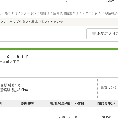
- / -
22.66m
別
モニタ付インターホン
駐輪場
室内洗濯機置き場
エアコン付き
浴室乾燥
マンショップ久喜店へ是非ご来店ください☆
お気に入り
ａ ｃｌａｉｒ
市本町３丁目
喜駅 徒歩13分
賃貸マンシ
鷲宮駅 徒歩3.6km
料
管理費等
敷/礼/保証/敷引・償却
間取り/広さ
2LDK