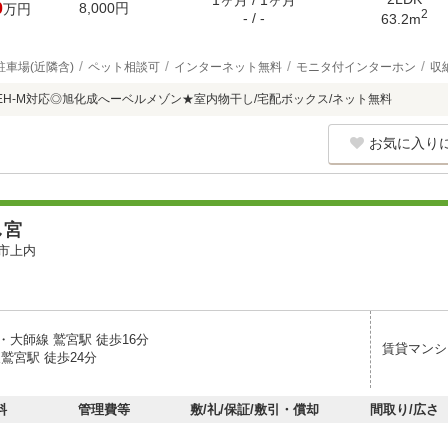
1ヶ月 / 1ヶ月
0
8,000円
万円
2
- / -
63.2m
駐車場(近隣含)
ペット相談可
インターネット無料
モニタ付インターホン
収
EH-M対応◎旭化成へーベルメゾン★室内物干し/宅配ボックス/ネット無料
お気に入り
し宮
市上内
・大師線 鷲宮駅 徒歩16分
賃貸マンシ
鷲宮駅 徒歩24分
料
管理費等
敷/礼/保証/敷引・償却
間取り/広さ