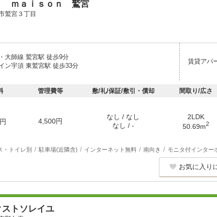
ｘ ｍａｉｓｏｎ 鷲宮
市鷲宮３丁目
・大師線 鷲宮駅 徒歩9分
賃貸アパ
イン宇須 東鷲宮駅 徒歩33分
料
管理費等
敷/礼/保証/敷引・償却
間取り/広さ
なし / なし
2LDK
4,500円
円
2
なし / -
50.69m
ス・トイレ別
駐車場(近隣含)
インターネット無料
南向き
モニタ付インター
お気に入り
クストソレイユ