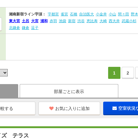
湘南新宿ライン宇須：
宇都宮
雀宮
石橋
自治医大
小金井
小山
間々田
野
東大宮
土呂
大宮
浦和
赤羽
池袋
新宿
渋谷
恵比寿
大崎
西大井
武蔵小杉
北鎌倉
鎌倉
逗子
1
2
部屋ごとに表示
お気に入りに追加
空室状況
イズ テラス