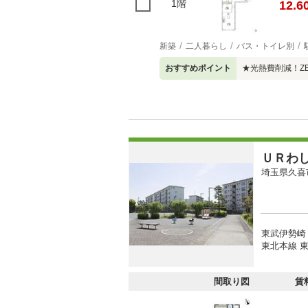
1階
12.6
新築
二人暮らし
バス・トイレ別
おすすめポイント
★光熱費削減！Z
ＵＲわ
埼玉県久喜
東武伊勢崎
東北本線 東
間取り図
賃