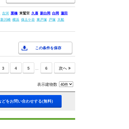
木
古河
栗橋
東鷲宮
久喜
新白岡
白岡
蓮田
新川崎
横浜
保土ケ谷
東戸塚
戸塚
大船
この条件を保存
3
4
5
6
次へ
…
表示建物数
などをお問い合わせする(無料)