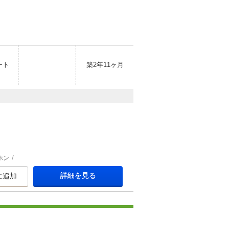
ート
築2年11ヶ月
ホン
詳細を見る
に追加