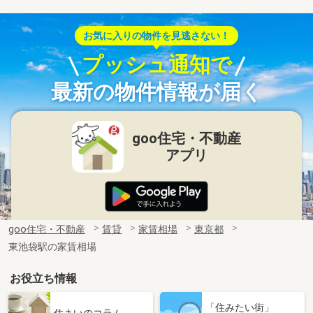
お気に入りの物件を見逃さない！
プッシュ通知で
最新の物件情報が届く
goo住宅・不動産
アプリ
goo住宅・不動産
賃貸
家賃相場
東京都
東池袋駅の家賃相場
お役立ち情報
「住みたい街」