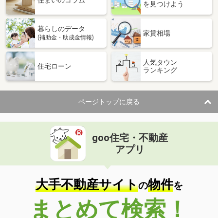
住まいのコラム
を見つけよう
暮らしのデータ
家賃相場
(補助金・助成金情報)
人気タウン
住宅ローン
ランキング
ページトップに戻る
goo住宅・不動産
アプリ
大手不動産サイト
物件
の
を
まとめて検索！