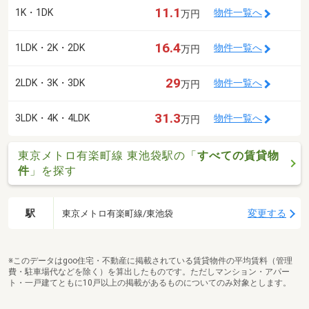
11.1
1K・1DK
物件一覧へ
万円
16.4
1LDK・2K・2DK
物件一覧へ
万円
29
2LDK・3K・3DK
物件一覧へ
万円
31.3
3LDK・4K・4LDK
物件一覧へ
万円
東京メトロ有楽町線 東池袋駅の「
すべての賃貸物
件
」を探す
駅
変更する
東京メトロ有楽町線/東池袋
※このデータはgoo住宅・不動産に掲載されている賃貸物件の平均賃料（管理
費・駐車場代などを除く）を算出したものです。ただしマンション・アパー
ト・一戸建てともに10戸以上の掲載があるものについてのみ対象とします。