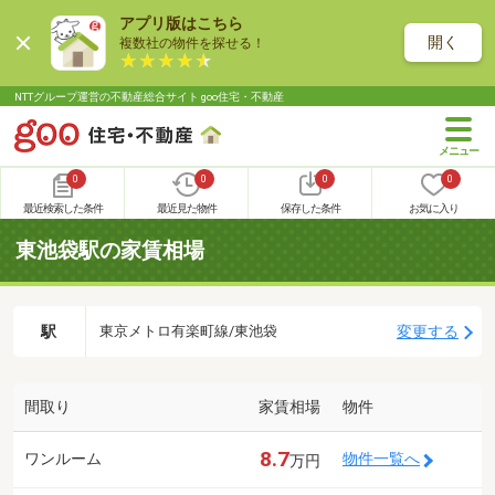
アプリ版はこちら
開く
複数社の物件を探せる！
NTTグループ運営の不動産総合サイト goo住宅・不動産
0
0
0
0
最近検索した条件
最近見た物件
保存した条件
お気に入り
東池袋駅の家賃相場
駅
変更する
東京メトロ有楽町線/東池袋
間取り
家賃相場
物件
8.7
ワンルーム
物件一覧へ
万円