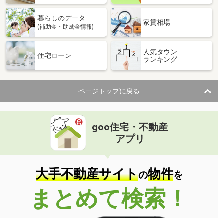
暮らしのデータ
家賃相場
(補助金・助成金情報)
人気タウン
住宅ローン
ランキング
ページトップに戻る
goo住宅・不動産
アプリ
大手不動産サイト
物件
の
を
まとめて検索！