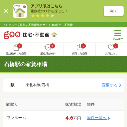
アプリ版はこちら
開く
複数社の物件を探せる！
NTTグループ運営の不動産総合サイト goo住宅・不動産
0
0
0
0
最近検索した条件
最近見た物件
保存した条件
お気に入り
石橋駅の家賃相場
駅
変更する
東北本線/石橋
間取り
家賃相場
物件
4.6
ワンルーム
物件一覧へ
万円