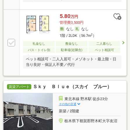
い！！
5.80
万円
管理費3,500円
なし
なし
2
1階 / 2LDK（56.7m
）
礼金なし
敷金なし
二人暮らし
バス・トイレ別
駐車場(近隣含)
ペット相談可
ペット相談可・二人入居可・メゾネット・最上階・日
当り良好・保証人不要／代行
Ｓｋｙ Ｂｌｕｅ（スカイ ブルー）
賃貸アパート
東北本線 野木駅 徒歩23分
その他の交通
新築 / 2階建
栃木県下都賀郡野木町大字友沼