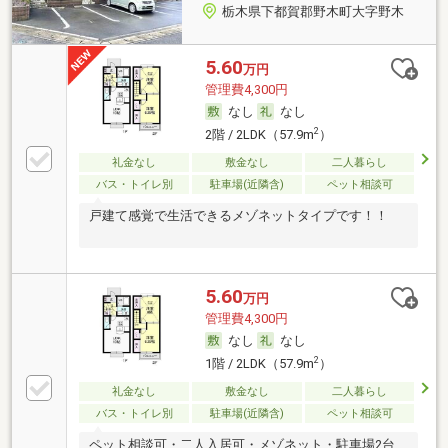
栃木県下都賀郡野木町大字野木
5.60
万円
管理費4,300円
なし
なし
2
2階 / 2LDK（57.9m
）
礼金なし
敷金なし
二人暮らし
バス・トイレ別
駐車場(近隣含)
ペット相談可
戸建て感覚で生活できるメゾネットタイプです！！
5.60
万円
管理費4,300円
なし
なし
2
1階 / 2LDK（57.9m
）
礼金なし
敷金なし
二人暮らし
バス・トイレ別
駐車場(近隣含)
ペット相談可
ペット相談可・二人入居可・メゾネット・駐車場2台