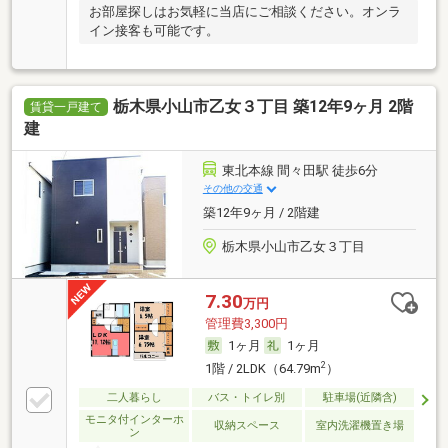
お部屋探しはお気軽に当店にご相談ください。オンラ
イン接客も可能です。
栃木県小山市乙女３丁目 築12年9ヶ月 2階
賃貸一戸建て
建
東北本線 間々田駅 徒歩6分
その他の交通
築12年9ヶ月 / 2階建
栃木県小山市乙女３丁目
7.30
万円
管理費3,300円
1ヶ月
1ヶ月
2
1階 / 2LDK（64.79m
）
二人暮らし
バス・トイレ別
駐車場(近隣含)
モニタ付インターホ
収納スペース
室内洗濯機置き場
ン