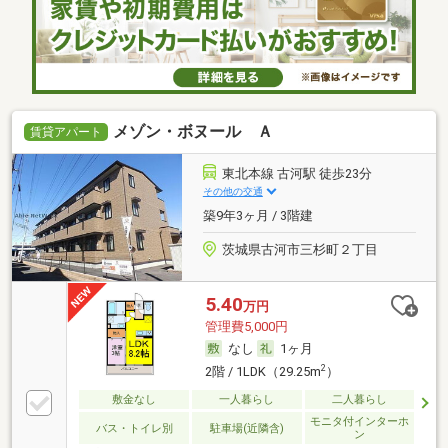
メゾン・ボヌール Ａ
賃貸アパート
東北本線 古河駅 徒歩23分
その他の交通
築9年3ヶ月 / 3階建
茨城県古河市三杉町２丁目
5.40
万円
管理費5,000円
なし
1ヶ月
2
2階 / 1LDK（29.25m
）
敷金なし
一人暮らし
二人暮らし
モニタ付インターホ
バス・トイレ別
駐車場(近隣含)
ン