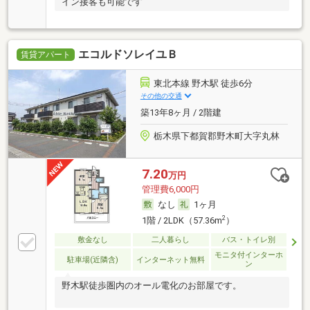
イン接客も可能です
エコルドソレイユＢ
賃貸アパート
東北本線 野木駅 徒歩6分
その他の交通
築13年8ヶ月 / 2階建
栃木県下都賀郡野木町大字丸林
7.20
万円
管理費6,000円
なし
1ヶ月
2
1階 / 2LDK（57.36m
）
敷金なし
二人暮らし
バス・トイレ別
モニタ付インターホ
駐車場(近隣含)
インターネット無料
ン
野木駅徒歩圏内のオール電化のお部屋です。