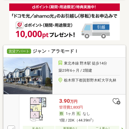
ジャン・アラモードＩ
賃貸アパート
東北本線 野木駅 徒歩14分
築25年6ヶ月 / 2階建
栃木県下都賀郡野木町大字丸林
3.90
万円
管理費2,800円
1ヶ月
なし
2
1階 / 2DK（44.39m
）
礼金なし
更新料なし
二人暮らし