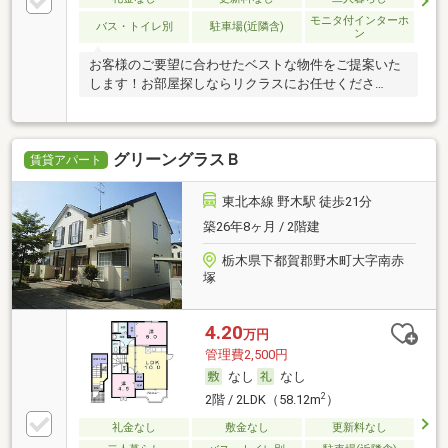
モニタ付インターホ
バス・トイレ別
駐車場(近隣含)
ン
お客様のご要望に合わせたベストな物件をご提案いた
します！お部屋探しならリクラスにお任せくださ
い！！
グリーングラスＢ
賃貸アパート
東北本線 野木駅 徒歩21分
築26年8ヶ月 / 2階建
栃木県下都賀郡野木町大字南赤
塚
4.20
万円
管理費2,500円
なし
なし
2
2階 / 2LDK（58.12m
）
礼金なし
敷金なし
更新料なし