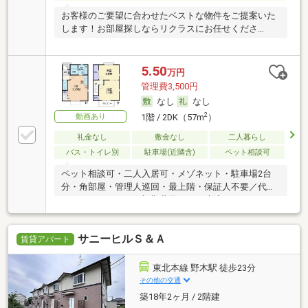
お客様のご要望に合わせたベストな物件をご提案いた
します！お部屋探しならリクラスにお任せくださ
い！！
5.50
万円
管理費3,500円
なし
なし
2
動画あり
1階 / 2DK（57m
）
礼金なし
敷金なし
二人暮らし
バス・トイレ別
駐車場(近隣含)
ペット相談可
ペット相談可・二人入居可・メゾネット・駐車場2台
分・角部屋・管理人巡回・最上階・保証人不要／代行
・ルームシェア可・初期費用カード決済可
サニーヒルＳ＆Ａ
賃貸アパート
東北本線 野木駅 徒歩23分
その他の交通
築18年2ヶ月 / 2階建