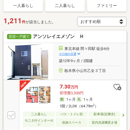
一人暮らし
二人暮らし
ファミリー
1,211
件
が該当しました。
アンソレイエメゾン Ｈ
賃貸一戸建て
東北本線 間々田駅 徒歩6分
その他の交通
築12年9ヶ月 / 2階建
栃木県小山市乙女３丁目
7.30
万円
管理費3,300円
1ヶ月
1ヶ月
2
1階 / 2LDK（64.79m
）
二人暮らし
バス・トイレ別
駐車場(近隣含)
モニタ付インターホ
収納スペース
室内洗濯機置き場
ン