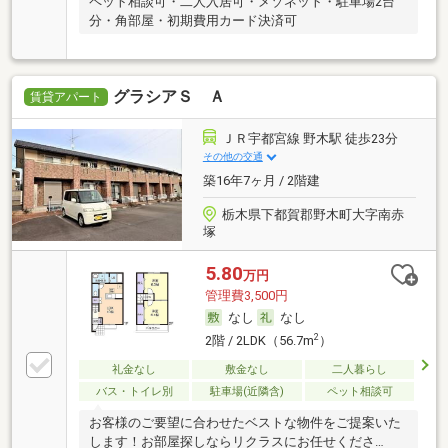
ペット相談可・二人入居可・メゾネット・駐車場2台
分・角部屋・初期費用カード決済可
グラシアＳ Ａ
賃貸アパート
ＪＲ宇都宮線 野木駅 徒歩23分
その他の交通
築16年7ヶ月 / 2階建
栃木県下都賀郡野木町大字南赤
塚
5.80
万円
管理費3,500円
なし
なし
2
2階 / 2LDK（56.7m
）
礼金なし
敷金なし
二人暮らし
バス・トイレ別
駐車場(近隣含)
ペット相談可
お客様のご要望に合わせたベストな物件をご提案いた
します！お部屋探しならリクラスにお任せくださ