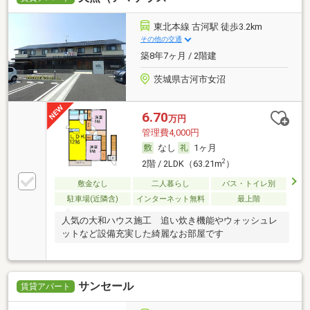
東北本線 古河駅 徒歩3.2km
その他の交通
築8年7ヶ月 / 2階建
茨城県古河市女沼
6.70
万円
管理費4,000円
なし
1ヶ月
2
2階 / 2LDK（63.21m
）
敷金なし
二人暮らし
バス・トイレ別
駐車場(近隣含)
インターネット無料
最上階
人気の大和ハウス施工 追い炊き機能やウォッシュレ
ットなど設備充実した綺麗なお部屋です
サンセール
賃貸アパート