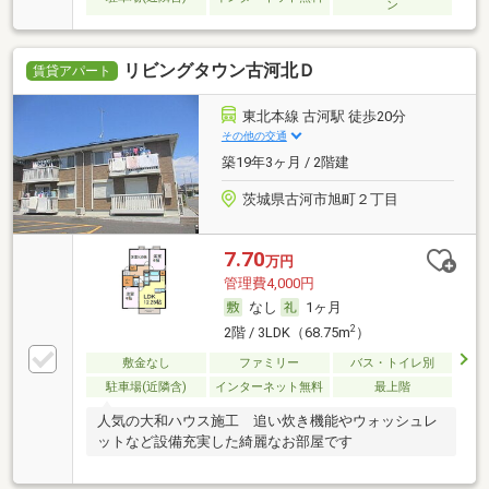
ン
リビングタウン古河北Ｄ
賃貸アパート
東北本線 古河駅 徒歩20分
その他の交通
築19年3ヶ月 / 2階建
茨城県古河市旭町２丁目
7.70
万円
管理費4,000円
なし
1ヶ月
2
2階 / 3LDK（68.75m
）
敷金なし
ファミリー
バス・トイレ別
駐車場(近隣含)
インターネット無料
最上階
人気の大和ハウス施工 追い炊き機能やウォッシュレ
ットなど設備充実した綺麗なお部屋です