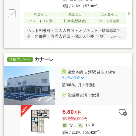
2
1階 / 2LDK（57.3m
）
礼金なし
敷金なし
二人暮らし
バス・トイレ別
駐車場(近隣含)
ペット相談可
ペット相談可・二人入居可・メゾネット・駐車場2台
分・角部屋・管理人巡回・保証人不要／代行 ・ルーム
シェア可・初期費用カード決済可
カナーレ
賃貸アパート
東北本線 古河駅 徒歩3.6km
その他の交通
築8年8ヶ月 / 2階建
茨城県古河市女沼
6.80
万円
管理費6,000円
なし
1ヶ月
2
2階 / 2LDK（66.42m
）