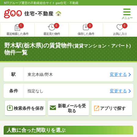
NTTグループ運営の不動産総合サイト goo住宅・不動産
1
0
0
0
最近検索した条件
最近見た物件
保存した条件
お気に入り
野木駅(栃木県)の賃貸物件
(賃貸マンション・アパート)
物件一覧
駅
変更する
東北本線/野木
条件
変更する
指定なし
新着メールを受
検索条件を保存
アプリで探す
取る
人数に合った間取りを選ぶ