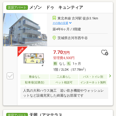
メゾン ドゥ キュンティア
賃貸アパート
東北本線 古河駅 徒歩3.1km
その他の交通
築4年6ヶ月 / 3階建
茨城県古河市西牛谷
7.70
万円
管理費4,500円
なし
1ヶ月
2
1階 / 2LDK（57.78m
）
敷金なし
二人暮らし
バス・トイレ別
駐車場(近隣含)
ペット相談可
インターネット無料
人気の大和ハウス施工 追い炊き機能やウォッシュレ
ットなど設備充実した綺麗なお部屋です
天照（アマテラス
賃貸アパート