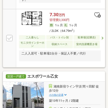
7.30
万円
管理費3,300円
1ヶ月
1ヶ月
2
/ 2LDK（64.79m
）
二人暮らし
バス・トイレ別
駐車場(近隣含)
モニタ付インターホ
収納スペース
室内洗濯機置き場
ン
二人入居可・駐車場2台分・保証人不要／代行
エスポワール乙女
賃貸一戸建て
湘南新宿ライン宇須 間々田駅 徒
歩12分
その他の交通
築13年11ヶ月 / 2階建