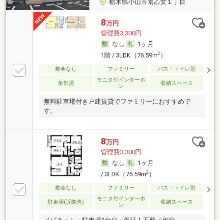
栃木県小山市南乙女１丁目
8
万円
管理費3,300円
なし
1ヶ月
2
1階 / 3LDK（76.59m
）
敷金なし
ファミリー
バス・トイレ別
モニタ付インターホ
角部屋
収納スペース
ン
無料駐車場付き戸建賃貸でファミリーにおすすめで
す。
8
万円
管理費3,300円
なし
1ヶ月
2
/ 3LDK（76.59m
）
敷金なし
ファミリー
バス・トイレ別
モニタ付インターホ
駐車場(近隣含)
収納スペース
ン