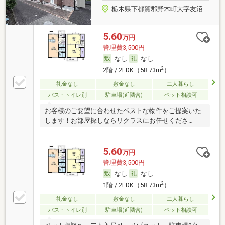
栃木県下都賀郡野木町大字友沼
5.60
万円
管理費3,500円
なし
なし
2
2階 / 2LDK（58.73m
）
礼金なし
敷金なし
二人暮らし
バス・トイレ別
駐車場(近隣含)
ペット相談可
お客様のご要望に合わせたベストな物件をご提案いた
します！お部屋探しならリクラスにお任せくださ
い！！
5.60
万円
管理費3,500円
なし
なし
2
1階 / 2LDK（58.73m
）
礼金なし
敷金なし
二人暮らし
バス・トイレ別
駐車場(近隣含)
ペット相談可