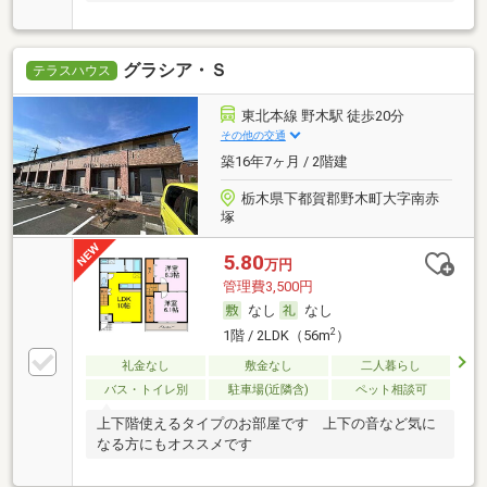
グラシア・Ｓ
テラスハウス
東北本線 野木駅 徒歩20分
その他の交通
築16年7ヶ月 / 2階建
栃木県下都賀郡野木町大字南赤
塚
5.80
万円
管理費3,500円
なし
なし
2
1階 / 2LDK（56m
）
礼金なし
敷金なし
二人暮らし
バス・トイレ別
駐車場(近隣含)
ペット相談可
上下階使えるタイプのお部屋です 上下の音など気に
なる方にもオススメです