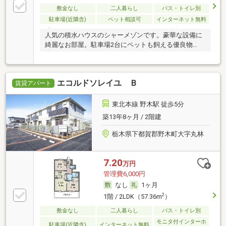
敷金なし
二人暮らし
バス・トイレ別
駐車場(近隣含)
ペット相談可
インターネット無料
人気の積水ハウスのシャーメゾンです。豪華な設備に
綺麗なお部屋。駐車場2台にペットも飼える優良物
件
エコルドソレイユ Ｂ
賃貸アパート
東北本線 野木駅 徒歩5分
築13年8ヶ月 / 2階建
栃木県下都賀郡野木町大字丸林
7.20
万円
管理費6,000円
なし
1ヶ月
2
1階 / 2LDK（57.36m
）
敷金なし
二人暮らし
バス・トイレ別
モニタ付インターホ
駐車場(近隣含)
インターネット無料