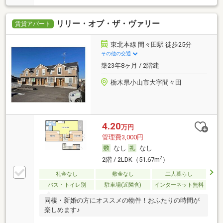
リリー・オブ・ザ・ヴァリー
賃貸アパート
東北本線 間々田駅 徒歩25分
その他の交通
築23年8ヶ月 / 2階建
栃木県小山市大字間々田
4.20
万円
管理費3,000円
なし
なし
2
2階 / 2LDK（51.67m
）
礼金なし
敷金なし
二人暮らし
バス・トイレ別
駐車場(近隣含)
インターネット無料
同棲・新婚の方にオススメの物件！おふたりの時間が
楽しめます♪