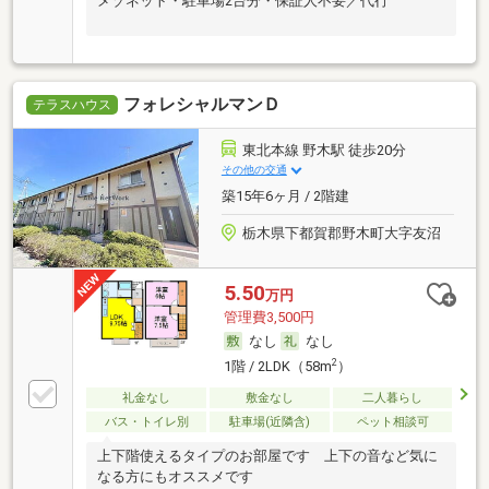
メゾネット・駐車場2台分・保証人不要／代行
フォレシャルマンＤ
テラスハウス
東北本線 野木駅 徒歩20分
その他の交通
築15年6ヶ月 / 2階建
栃木県下都賀郡野木町大字友沼
5.50
万円
管理費3,500円
なし
なし
2
1階 / 2LDK（58m
）
礼金なし
敷金なし
二人暮らし
バス・トイレ別
駐車場(近隣含)
ペット相談可
上下階使えるタイプのお部屋です 上下の音など気に
なる方にもオススメです