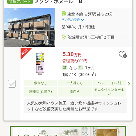
メゾン・ボヌール Ｂ
賃貸アパート
東北本線 古河駅 徒歩23分
その他の交通
築9年3ヶ月 / 2階建
茨城県古河市三杉町２丁目
5.30
万円
管理費5,000円
なし
1ヶ月
2
1階 / 1K（30.03m
）
敷金なし
一人暮らし
バス・トイレ別
モニタ付インターホ
駐車場(近隣含)
南向き
ン
人気の大和ハウス施工 追い炊き機能やウォッシュレ
ットなど設備充実した綺麗なお部屋です