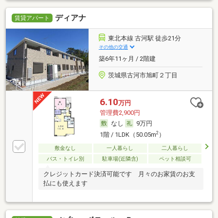
ディアナ
賃貸アパート
東北本線 古河駅 徒歩21分
その他の交通
築6年11ヶ月 / 2階建
茨城県古河市旭町２丁目
6.10
万円
管理費2,900円
なし
9万円
2
1階 / 1LDK（50.05m
）
敷金なし
一人暮らし
二人暮らし
バス・トイレ別
駐車場(近隣含)
ペット相談可
クレジットカード決済可能です 月々のお家賃のお支
払にも使えます