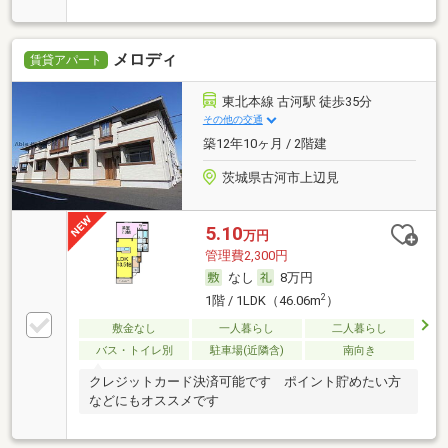
メロディ
賃貸アパート
東北本線 古河駅 徒歩35分
その他の交通
築12年10ヶ月 / 2階建
茨城県古河市上辺見
5.10
万円
管理費2,300円
なし
8万円
2
1階 / 1LDK（46.06m
）
敷金なし
一人暮らし
二人暮らし
バス・トイレ別
駐車場(近隣含)
南向き
クレジットカード決済可能です ポイント貯めたい方
などにもオススメです