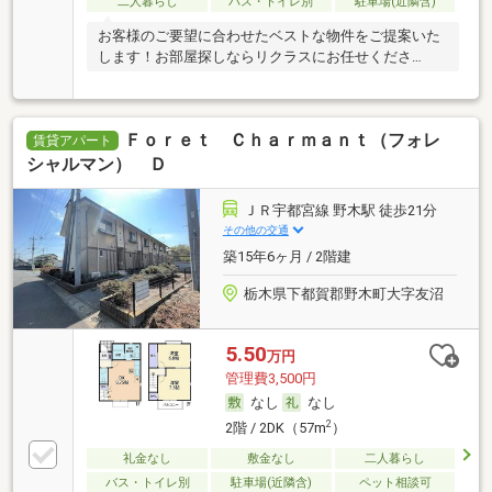
二人暮らし
バス・トイレ別
駐車場(近隣含)
お客様のご要望に合わせたベストな物件をご提案いた
します！お部屋探しならリクラスにお任せくださ
い！！
Ｆｏｒｅｔ Ｃｈａｒｍａｎｔ（フォレ
賃貸アパート
シャルマン） Ｄ
ＪＲ宇都宮線 野木駅 徒歩21分
その他の交通
築15年6ヶ月 / 2階建
栃木県下都賀郡野木町大字友沼
5.50
万円
管理費3,500円
なし
なし
2
2階 / 2DK（57m
）
礼金なし
敷金なし
二人暮らし
バス・トイレ別
駐車場(近隣含)
ペット相談可