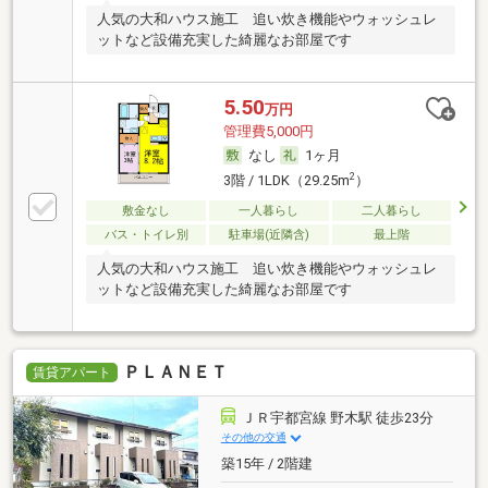
人気の大和ハウス施工 追い炊き機能やウォッシュレ
ットなど設備充実した綺麗なお部屋です
5.50
万円
管理費5,000円
なし
1ヶ月
2
3階 / 1LDK（29.25m
）
敷金なし
一人暮らし
二人暮らし
バス・トイレ別
駐車場(近隣含)
最上階
人気の大和ハウス施工 追い炊き機能やウォッシュレ
ットなど設備充実した綺麗なお部屋です
ＰＬＡＮＥＴ
賃貸アパート
ＪＲ宇都宮線 野木駅 徒歩23分
その他の交通
築15年 / 2階建