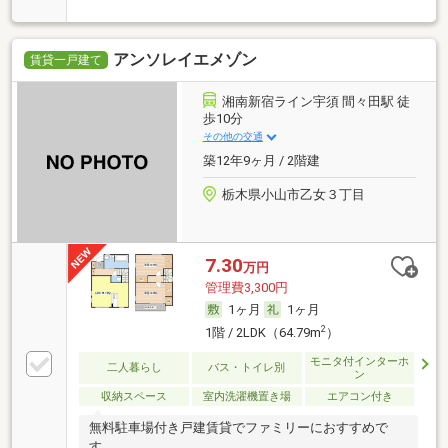
アンソレイエメゾン
賃貸一戸建て
湘南新宿ライン宇須 間々田駅 徒
歩10分
その他の交通
築12年9ヶ月 / 2階建
栃木県小山市乙女３丁目
7.30
万円
管理費3,300円
1ヶ月
1ヶ月
2
1階 / 2LDK（64.79m
）
モニタ付インターホ
二人暮らし
バス・トイレ別
ン
収納スペース
室内洗濯機置き場
エアコン付き
無料駐車場付き戸建賃貸でファミリーにおすすめで
す。