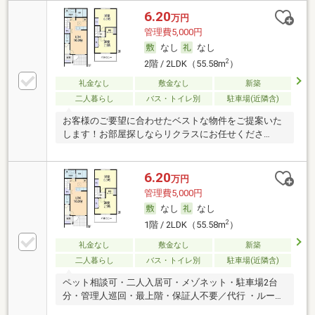
6.20
万円
管理費5,000円
なし
なし
2
2階 / 2LDK（55.58m
）
礼金なし
敷金なし
新築
二人暮らし
バス・トイレ別
駐車場(近隣含)
お客様のご要望に合わせたベストな物件をご提案いた
します！お部屋探しならリクラスにお任せくださ
い！！
6.20
万円
管理費5,000円
なし
なし
2
1階 / 2LDK（55.58m
）
礼金なし
敷金なし
新築
二人暮らし
バス・トイレ別
駐車場(近隣含)
ペット相談可・二人入居可・メゾネット・駐車場2台
分・管理人巡回・最上階・保証人不要／代行 ・ルーム
シェア可