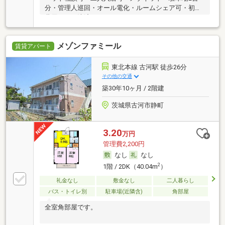
分・管理人巡回・オール電化・ルームシェア可・初期
費用カード決済可
メゾンファミール
賃貸アパート
東北本線 古河駅 徒歩26分
その他の交通
築30年10ヶ月 / 2階建
茨城県古河市静町
3.20
万円
管理費2,200円
なし
なし
2
1階 / 2DK（40.04m
）
礼金なし
敷金なし
二人暮らし
バス・トイレ別
駐車場(近隣含)
角部屋
全室角部屋です。