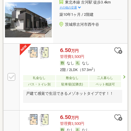
東北本線 古河駅 徒歩3.4km
その他の交通
築10年1ヶ月 / 2階建
茨城県古河市西牛谷
6.50
万円
管理費3,500円
なし
なし
2
2階 / 2LDK（57.3m
）
礼金なし
敷金なし
二人暮らし
バス・トイレ別
駐車場(近隣含)
ペット相談可
戸建て感覚で生活できるメゾネットタイプです！！
6.50
万円
管理費3,500円
なし
なし