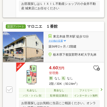
お部屋探しはＬＩＸＩＬ不動産ショップの小金井不動
産 城東店にお任せください
マロニエ １番館
賃貸アパート
東北本線 野木駅 徒歩12分
その他の交通
築36年2ヶ月 / 2階建
栃木県下都賀郡野木町大字丸林
4.60
万円
管理費-
なし
なし
2
2階 / 3DK（50.24m
）
礼金なし
敷金なし
ファミリー
バス・トイレ別
駐車場(近隣含)
インターネット無料
お部屋探しはお気軽に当店にご相談ください。オンラ