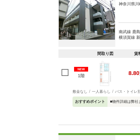
神奈川県川
南武線 鹿島
横須賀線 新
間取り図
賃
NEW
8.80
1階
敷金なし
一人暮らし
バス・トイレ
おすすめポイント
■物件詳細は弊社ま