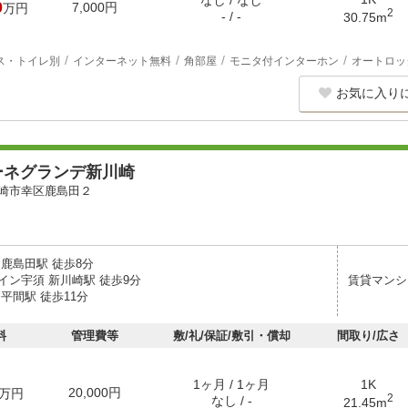
なし / なし
0
7,000円
万円
2
- / -
30.75m
ス・トイレ別
インターネット無料
角部屋
モニタ付インターホン
オートロッ
お気に入り
ーネグランデ新川崎
崎市幸区鹿島田２
 鹿島田駅 徒歩8分
イン宇須 新川崎駅 徒歩9分
賃貸マンシ
平間駅 徒歩11分
料
管理費等
敷/礼/保証/敷引・償却
間取り/広さ
1ヶ月 / 1ヶ月
1K
20,000円
万円
2
なし / -
21.45m