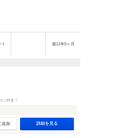
ート
築11年5ヶ月
コン付き
詳細を見る
に追加