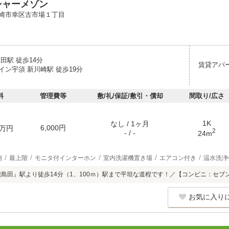
シャーメゾン
崎市幸区古市場１丁目
田駅 徒歩14分
賃貸アパ
イン宇須 新川崎駅 徒歩19分
料
管理費等
敷/礼/保証/敷引・償却
間取り/広さ
1K
なし / 1ヶ月
6,000円
万円
2
- / -
24m
別
最上階
モニタ付インターホン
室内洗濯機置き場
エアコン付き
温水洗浄
鹿島田』駅より徒歩14分（1、100ｍ）駅まで平坦な道程です！／【コンビニ：セブ
お気に入り