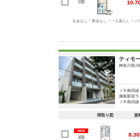
1階
10.7
礼金なし
敷金なし
一人暮らし
バ
ティモ
神奈川県川
ＪＲ南武線
湘南新宿ラ
ＪＲ南武線 
間取り図
賃
NEW
8.30
3階