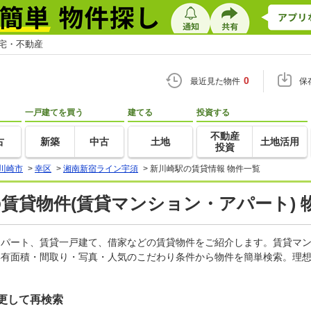
住宅・不動産
0
最近見た物件
保
一戸建てを買う
建てる
投資する
不動産
古
新築
中古
土地
土地活用
投資
川崎市
>
幸区
>
湘南新宿ライン宇須
>
新川崎駅の賃貸情報 物件一覧
の賃貸物件(賃貸マンション・アパート) 
、アパート、賃貸一戸建て、借家などの賃貸物件をご紹介します。賃貸マ
専有面積・間取り・写真・人気のこだわり条件から物件を簡単検索。理想
更して再検索