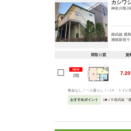
カシワ
神奈川県川
南武線 鹿島
湘南新宿ラ
間取り図
賃
NEW
7.20
2階
敷金なし
一人暮らし
バス・トイレ
おすすめポイント
□■ＪＲ南武線『