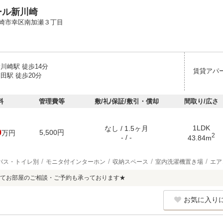
ール新川崎
崎市幸区南加瀬３丁目
川崎駅 徒歩14分
賃貸アパ
田駅 徒歩20分
料
管理費等
敷/礼/保証/敷引・償却
間取り/広さ
1LDK
なし / 1.5ヶ月
0
5,500円
万円
2
- / -
43.84m
バス・トイレ別
モニタ付インターホン
収納スペース
室内洗濯機置き場
エア
てお部屋のご相談・ご予約も承っております★
お気に入り