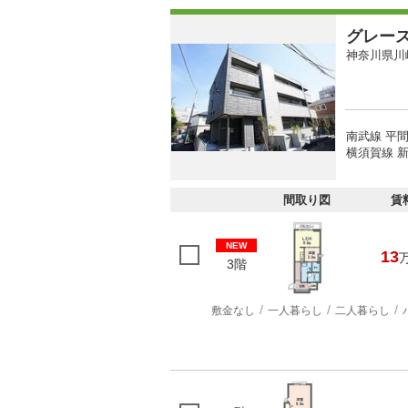
グレー
神奈川県川
南武線 平間
横須賀線 新
間取り図
賃
NEW
13
3階
敷金なし
一人暮らし
二人暮らし