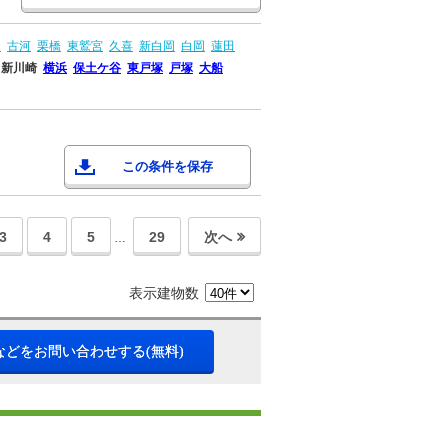
木
古河
栗橋
東鷲宮
久喜
新白岡
白岡
蓮田
新川崎
横浜
保土ケ谷
東戸塚
戸塚
大船
この条件を保存
3
4
5
29
次へ
…
表示建物数
などをお問い合わせする(無料)