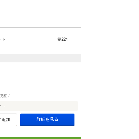
ート
築22年
便座
ン…
詳細を見る
に追加