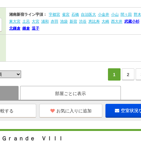
湘南新宿ライン宇須：
宇都宮
雀宮
石橋
自治医大
小金井
小山
間々田
野
東大宮
土呂
大宮
浦和
赤羽
池袋
新宿
渋谷
恵比寿
大崎
西大井
武蔵小杉
北鎌倉
鎌倉
逗子
1
2
部屋ごとに表示
お気に入りに追加
空室状況
・Ｇｒａｎｄｅ ＶＩＩＩ