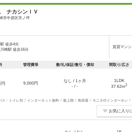
ス ナカシンＩＶ
崎市中原区市ノ坪
駅 徒歩4分
賃貸マンシ
川崎駅 徒歩16分
料
管理費等
敷/礼/保証/敷引・償却
間取り/広さ
1LDK
なし / 1ヶ月
9,000円
万円
2
- / -
37.62m
バス・トイレ別
インターネット無料
最上階
角部屋
モニタ付インターホン
お気に入り
1K