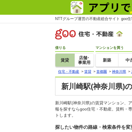
NTTグループ運営の不動産総合サイト goo
借りる
マンションを買う
店舗･
賃貸
新築
中
事業用
住宅・不動産
>
賃貸
>
首都圏
>
神奈川県
>
新川崎駅(神奈川県)
新川崎駅(神奈川県)の賃貸マンション
報を探すならgoo住宅・不動産。賃料・
トします。
探したい物件の路線・検索条件を変