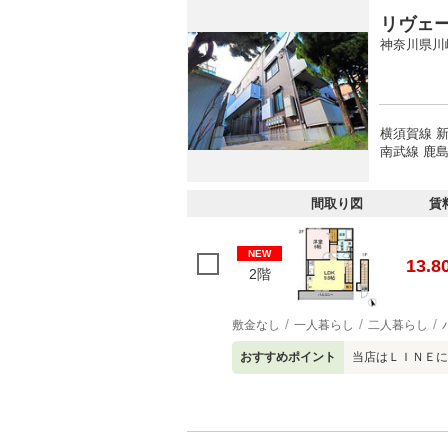
リヴェ
神奈川県川
横須賀線 新
南武線 鹿島
間取り図
賃
NEW
13.8
2階
敷金なし
一人暮らし
二人暮らし
おすすめポイント
当店はＬＩＮＥに