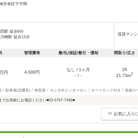
崎市幸区下平間
田駅 徒歩6分
賃貸マンシ
川崎駅 徒歩11分
料
管理費等
敷/礼/保証/敷引・償却
間取り/広さ
1K
なし / 1ヶ月
4,000円
万円
2
- / -
21.73m
別
駐車場(近隣含)
角部屋
モニタ付インターホン
オートロック付き
収納ス
でお気軽にお電話ください■03-5767-7488■
お気に入り