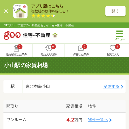
アプリ版はこちら
開く
複数社の物件を探せる！
NTTグループ運営の不動産総合サイト goo住宅・不動産
0
0
0
0
最近検索した条件
最近見た物件
保存した条件
お気に入り
小山駅の家賃相場
駅
変更する
東北本線/小山
間取り
家賃相場
物件
4.2
ワンルーム
物件一覧へ
万円