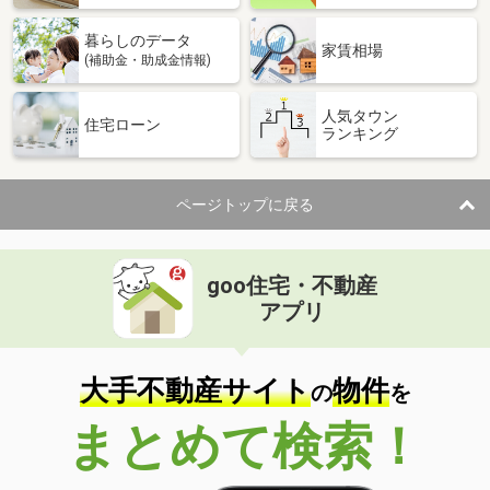
暮らしのデータ
家賃相場
(補助金・助成金情報)
人気タウン
住宅ローン
ランキング
ページトップに戻る
goo住宅・不動産
アプリ
大手不動産サイト
物件
の
を
まとめて検索！