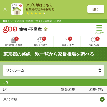
アプリ版はこちら
開く
複数社の物件を探せる！
NTTグループ運営の不動産総合サイト goo住宅・不動産
0
0
0
0
最近検索した条件
最近見た物件
保存した条件
お気に入り
東京都の路線・駅一覧から家賃相場を調べる
JR
駅
家賃相場
相場情報
東北本線