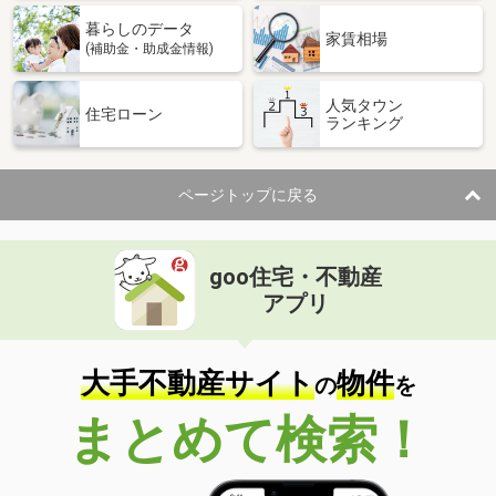
暮らしのデータ
家賃相場
(補助金・助成金情報)
人気タウン
住宅ローン
ランキング
ページトップに戻る
goo住宅・不動産
アプリ
大手不動産サイト
物件
の
を
まとめて検索！