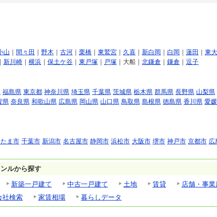
小山
｜
間々田
｜
野木
｜
古河
｜
栗橋
｜
東鷲宮
｜
久喜
｜
新白岡
｜
白岡
｜
蓮田
｜
東
｜
新川崎
｜
横浜
｜
保土ケ谷
｜
東戸塚
｜
戸塚
｜大船｜
北鎌倉
｜
鎌倉
｜
逗子
県
福島県
東京都
神奈川県
埼玉県
千葉県
茨城県
栃木県
群馬県
長野県
山梨県
賀県
奈良県
和歌山県
広島県
岡山県
山口県
鳥取県
島根県
徳島県
香川県
愛媛
いたま市
千葉市
新潟市
名古屋市
静岡市
浜松市
大阪市
堺市
神戸市
京都市
広
ャンルから探す
新築一戸建て
中古一戸建て
土地
賃貸
店舗・事業
会社検索
家賃相場
暮らしデータ