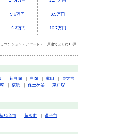
14.4万円
21.4万円
9.6万円
8.9万円
16.3万円
16.7万円
しマンション・アパート・一戸建てともに10戸
喜
｜
新白岡
｜
白岡
｜
蓮田
｜
東大宮
崎
｜
横浜
｜
保土ケ谷
｜
東戸塚
横須賀市
｜
藤沢市
｜
逗子市