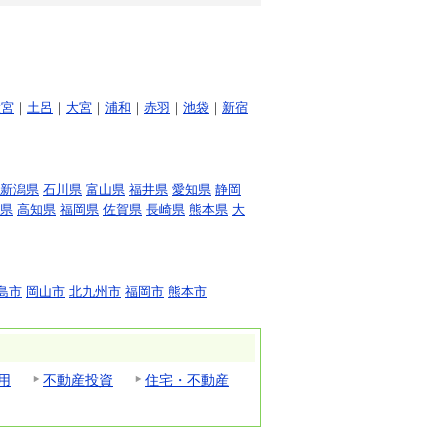
大宮
｜
土呂
｜
大宮
｜
浦和
｜
赤羽
｜
池袋
｜
新宿
新潟県
石川県
富山県
福井県
愛知県
静岡
県
高知県
福岡県
佐賀県
長崎県
熊本県
大
島市
岡山市
北九州市
福岡市
熊本市
用
不動産投資
住宅・不動産