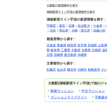
大船駅の賃貸物件を探す
湘南新宿ライン宇須の賃貸物件を探す
湘南新宿ライン宇須の賃貸情報を探す :
宇都宮
｜
雀宮
｜
石橋
｜
自治医大
｜
小金井
｜
｜
渋谷
｜
恵比寿
｜
大崎
｜
西大井
｜
武蔵小杉
都道府県から探す :
北海道
青森県
秋田県
岩手県
宮城県
山形
県
岐阜県
三重県
大阪府
兵庫県
京都府
滋
分県
宮崎県
鹿児島県
沖縄県
主要都市から探す :
札幌市
仙台市
横浜市
川崎市
相模原市
さ
大船駅(湘南新宿ライン宇須)で他のジ
新築マンション
中古マンション
マンションライブラリー
不動産