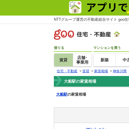
NTTグループ運営の不動産総合サイト goo
借りる
マンションを買う
店舗･
賃貸
新築
中
事業用
住宅・不動産
>
賃貸
>
家賃相場
>
神奈川県
大船駅の家賃相場
大船駅
の家賃相場