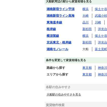
大船駅周辺の駅から家賃相場を見る
湘南新宿ライン宇須
横浜
保土ケ
湘南新宿ライン高海
大崎
武蔵小
東海道本線
品川
川崎
根岸線
新杉田
洋光
横須賀線
横浜
保土ケ
京浜東北・根岸線
新杉田
洋光
湘南モノレール
大船
富士見
条件を変更して家賃相場を見る
路線から探す
東京都
神奈
エリアから探す
東京都
神奈
各駅の住みやすさ
大船駅の住みやすさを見る
賃貸物件検索