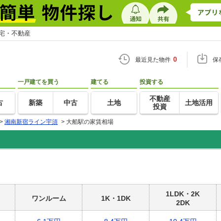
住宅・不動産
0
最近見た物件
保
一戸建てを買う
建てる
投資する
不動産
古
新築
中古
土地
土地活用
投資
>
湘南新宿ライン宇須
>
大船駅の家賃相場
1LDK・2K
ワンルーム
1K・1DK
2DK