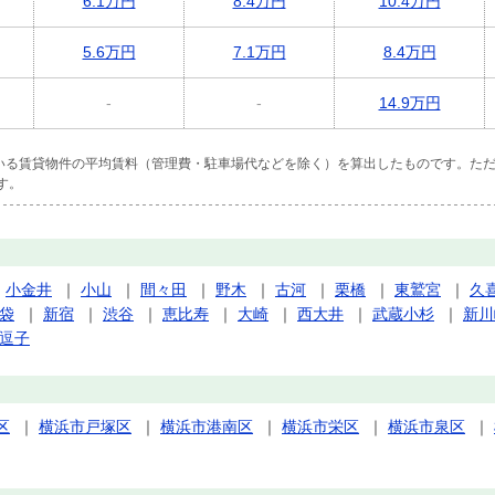
6.1万円
8.4万円
10.4万円
5.6万円
7.1万円
8.4万円
-
-
14.9万円
ている賃貸物件の平均賃料（管理費・駐車場代などを除く）を算出したものです。ただ
す。
｜
小金井
｜
小山
｜
間々田
｜
野木
｜
古河
｜
栗橋
｜
東鷲宮
｜
久
袋
｜
新宿
｜
渋谷
｜
恵比寿
｜
大崎
｜
西大井
｜
武蔵小杉
｜
新川
逗子
区
｜
横浜市戸塚区
｜
横浜市港南区
｜
横浜市栄区
｜
横浜市泉区
｜