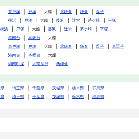
谷
東戸塚
戸塚
大船
北鎌倉
鎌倉
逗子
杉
横浜
戸塚
大船
藤沢
辻堂
茅ケ崎
平塚
横浜
戸塚
大船
藤沢
辻堂
茅ケ崎
平塚
台
港南台
本郷台
大船
谷
東戸塚
戸塚
大船
北鎌倉
鎌倉
逗子
東逗子
台
港南台
本郷台
大船
町
湘南町屋
湘南深沢
西鎌倉
川県
埼玉県
千葉県
茨城県
栃木県
群馬県
川県
埼玉県
千葉県
茨城県
栃木県
群馬県