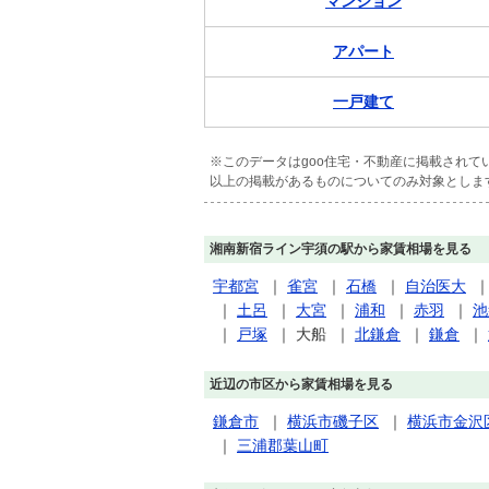
マンション
アパート
一戸建て
※このデータはgoo住宅・不動産に掲載され
以上の掲載があるものについてのみ対象としま
湘南新宿ライン宇須の駅から家賃相場を見る
宇都宮
｜
雀宮
｜
石橋
｜
自治医大
｜
土呂
｜
大宮
｜
浦和
｜
赤羽
｜
池
｜
戸塚
｜
大船
｜
北鎌倉
｜
鎌倉
｜
近辺の市区から家賃相場を見る
鎌倉市
｜
横浜市磯子区
｜
横浜市金沢
｜
三浦郡葉山町