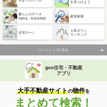
住まいのコラム
を見つけよう
暮らしのデータ
家賃相場
(補助金・助成金情報)
人気タウン
住宅ローン
ランキング
ページトップに戻る
goo住宅・不動産
アプリ
大手不動産サイト
物件
の
を
まとめて検索！