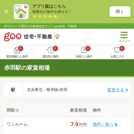
アプリ版はこちら
開く
複数社の物件を探せる！
NTTグループ運営の不動産総合サイト goo住宅・不動産
0
0
0
0
最近検索した条件
最近見た物件
保存した条件
お気に入り
赤羽駅の家賃相場
駅
変更する
京浜東北・根岸線/赤羽
間取り
家賃相場
物件
7.9
ワンルーム
物件一覧へ
万円