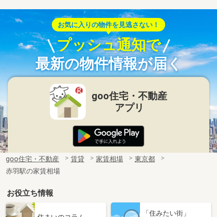
お気に入りの物件を見逃さない！
プッシュ通知で
最新の物件情報が届く
goo住宅・不動産
アプリ
goo住宅・不動産
賃貸
家賃相場
東京都
赤羽駅の家賃相場
お役立ち情報
「住みたい街」