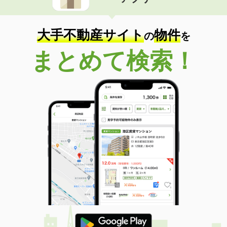
大手不動産サイト
物件
の
を
まとめて検索！