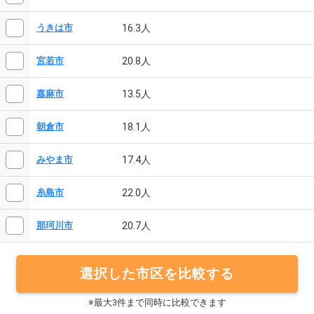
16.3人
うきは市
20.8人
宮若市
13.5人
嘉麻市
18.1人
朝倉市
17.4人
みやま市
22.0人
糸島市
20.7人
那珂川市
選択した市区を比較する
※最大3件まで同時に比較できます