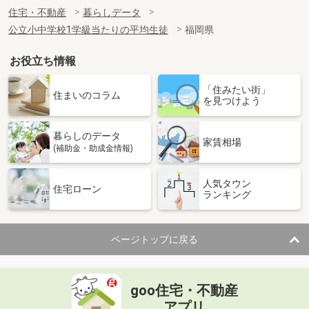
住宅・不動産
暮らしデータ
公立小中学校1学級当たりの平均生徒
福岡県
お役立ち情報
「住みたい街」
住まいのコラム
を見つけよう
暮らしのデータ
家賃相場
(補助金・助成金情報)
人気タウン
住宅ローン
ランキング
ページトップに戻る
goo住宅・不動産
アプリ