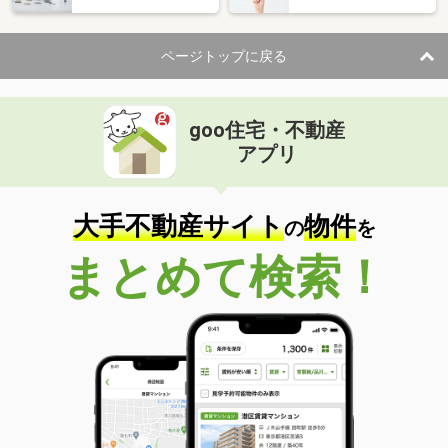
ページトップに戻る
goo住宅・不動産
アプリ
大手不動産サイト
物件
の
を
まとめて検索！