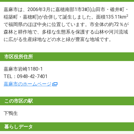
嘉麻市は、2006年3月に嘉穂南部1市3町(山田市・碓井町・
2
稲築町・嘉穂町)が合併して誕生しました。面積135.11km
で福岡県のほぼ中央に位置しています。市全体の約72％が
森林と耕作地で、多様な生態系を保護する山林や河川流域
に広がる生産緑地などの水と緑が豊富な地域です。
市区役所住所
嘉麻市岩崎1180-1
TEL：0948-42-7401
嘉麻市のホームページ
この市区の駅
下鴨生
暮らしデータ