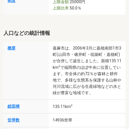
制度
上限金額
25000円
上限比率
50.0％
人口などの統計情報
概要
嘉麻市は、2006年3月に嘉穂南部1市3
町(山田市・碓井町・稲築町・嘉穂町)
が合併して誕生しました。面積135.11
2
km
で福岡県のほぼ中央に位置してい
ます。市全体の約72％が森林と耕作
地で、多様な生態系を保護する山林や
河川流域に広がる生産緑地などの水と
緑が豊富な地域です。
2
総面積
135.11km
世帯数
14936世帯