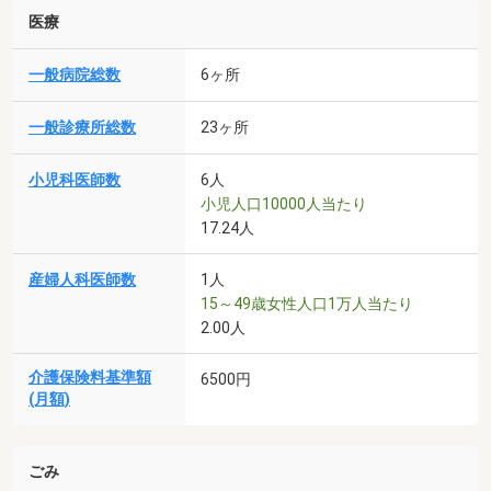
医療
一般病院総数
6ヶ所
一般診療所総数
23ヶ所
小児科医師数
6人
小児人口10000人当たり
17.24人
産婦人科医師数
1人
15～49歳女性人口1万人当たり
2.00人
介護保険料基準額
6500円
(月額)
ごみ