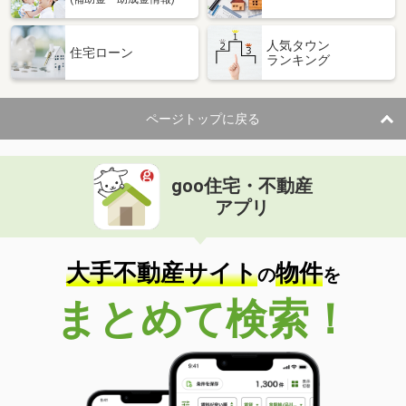
人気タウン
住宅ローン
ランキング
ページトップに戻る
goo住宅・不動産
アプリ
大手不動産サイト
物件
の
を
まとめて検索！