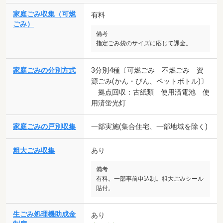
家庭ごみ収集（可燃
有料
ごみ）
備考
指定ごみ袋のサイズに応じて課金。
家庭ごみの分別方式
3分別4種〔可燃ごみ 不燃ごみ 資
源ごみ(かん・びん、ペットボトル)〕
拠点回収：古紙類 使用済電池 使
用済蛍光灯
家庭ごみの戸別収集
一部実施(集合住宅、一部地域を除く)
粗大ごみ収集
あり
備考
有料。一部事前申込制。粗大ごみシール
貼付。
生ごみ処理機助成金
あり