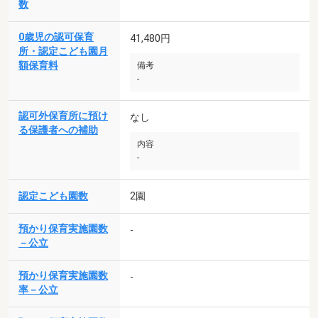
数
0歳児の認可保育
41,480円
所・認定こども園月
額保育料
備考
-
認可外保育所に預け
なし
る保護者への補助
内容
-
認定こども園数
2園
預かり保育実施園数
-
－公立
預かり保育実施園数
-
率－公立