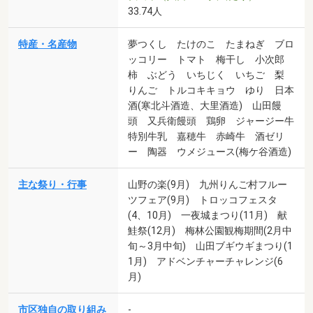
33.74人
特産・名産物
夢つくし たけのこ たまねぎ ブロ
ッコリー トマト 梅干し 小次郎
柿 ぶどう いちじく いちご 梨
りんご トルコキキョウ ゆり 日本
酒(寒北斗酒造、大里酒造) 山田饅
頭 又兵衛饅頭 鶏卵 ジャージー牛
特別牛乳 嘉穂牛 赤崎牛 酒ゼリ
ー 陶器 ウメジュース(梅ケ谷酒造)
主な祭り・行事
山野の楽(9月) 九州りんご村フルー
ツフェア(9月) トロッコフェスタ
(4、10月) 一夜城まつり(11月) 献
鮭祭(12月) 梅林公園観梅期間(2月中
旬～3月中旬) 山田ブギウギまつり(1
1月) アドベンチャーチャレンジ(6
月)
市区独自の取り組み
-