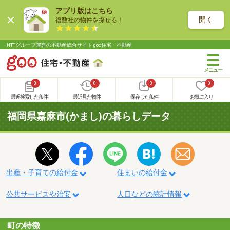
アプリ版はこちら
開く
複数社の物件を探せる！
NTTグループ運営の不動産総合サイト goo住宅・不動産
0
0
0
0
最近検索した条件
最近見た物件
保存した条件
お気に入り
福岡県嘉麻市(かまし)の暮らしデータ
出産・子育ての給付金
住まいの給付金
公共サービスや治安
人口などの統計情報
町の特徴