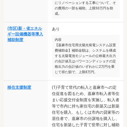
にリノベーションする工事について、そ
の費用の一部を補助。上限50万円を助
成。
(市区)新・省エネル
あり
ギー設備機器等導入
補助制度
内容
【嘉麻市住宅用太陽光発電システム設置
費補助金】補助金額は、システムを構成
する太陽電池モジュールの公称最大出力
の合計値又はパワーコンディショナの定
格出力の合計値のいずれかに2万円を乗
じて得た額で、上限8万円。
移住支援制度
(1)子育て世代の転入と嘉麻市への定
住促進を図るため、嘉麻市転入者等住
まい応援交付金制度を実施し、転入者
等で市内に持ち家住宅の新築又は新築
住宅を購入、もしくは市内の貸家等の
居住者で、嘉麻市の分譲地を購入し、
住宅を新築した子育て世帯に対し補助