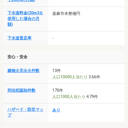
下水道料金(20m3を
嘉麻市未整備円
使用した場合の月
額)
下水道普及率
-
安心・安全
建物火災出火件数
13件
人口10000人当たり
3.66件
刑法犯認知件数
170件
人口1000人当たり
4.79件
ハザード・防災マッ
あり
プ