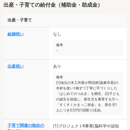
出産・子育ての給付金（補助金・助成金）
出産・子育て
結婚祝い
なし
備考
-
出産祝い
あり
備考
(1)地元の木工作家が間伐材(嘉麻市産)の
木材を使い1個ずつ丁寧に手づくりした
「はじめてのつみき」を贈呈。(2)子ども
の誕生を祝福し、新生児を養育する方へ
「すくすくかまっこ祝金」を、新生児1
人につき5万円(1回限り)支給。
子育て関連の独自の
(1)プロジェクトK事業(脳科学や認知