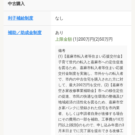
中古購入
利子補給制度
なし
補助／助成金制度
あり
上限金額
(1)200万円(2)50万円
備考
(1)【嘉麻市転入者等住まい応援交付金】
子育て世代の転入と嘉麻市への定住促進
を図るため、嘉麻市転入者等住まい応援
交付金制度を実施し、市外からの転入者
で、市内の中古住宅を購入された方に対
して、最大200万円を交付。(2)【嘉麻市
空き家改修事業補助金】市への移住定住
の促進、市民の快適な住環境の整備及び
地域経済の活性化を図るため、嘉麻市空
き家バンクに登録された住宅を市内業
者、もしくは申請者自身が改修する場合
にその費用の一部を補助。工事費が10万
円以上(税別)のもので、申し込み年度の3
月末日までに完了届を提出できる改修工