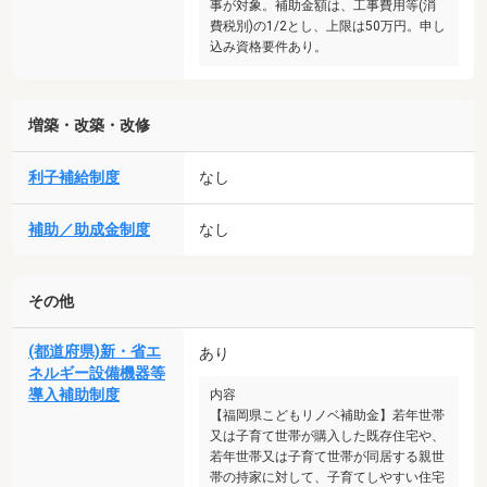
事が対象。補助金額は、工事費用等(消
費税別)の1/2とし、上限は50万円。申し
込み資格要件あり。
増築・改築・改修
利子補給制度
なし
補助／助成金制度
なし
その他
(都道府県)新・省エ
あり
ネルギー設備機器等
導入補助制度
内容
【福岡県こどもリノベ補助金】若年世帯
又は子育て世帯が購入した既存住宅や、
若年世帯又は子育て世帯が同居する親世
帯の持家に対して、子育てしやすい住宅