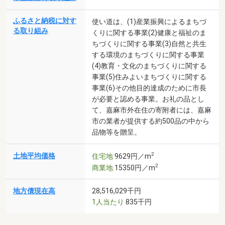
ふるさと納税に対す
使い道は、(1)産業振興によるまちづ
る取り組み
くりに関する事業(2)健康と福祉のま
ちづくりに関する事業(3)自然と共生
する環境のまちづくりに関する事業
(4)教育・文化のまちづくりに関する
事業(5)住みよいまちづくりに関する
事業(6)その他目的達成のために市長
が必要と認める事業。お礼の品とし
て、嘉麻市外在住の寄附者には、嘉麻
市の業者が提供する約500品の中から
品物等を贈呈。
2
土地平均価格
住宅地
9629円／m
2
商業地
15350円／m
地方債現在高
28,516,029千円
1人当たり
835千円