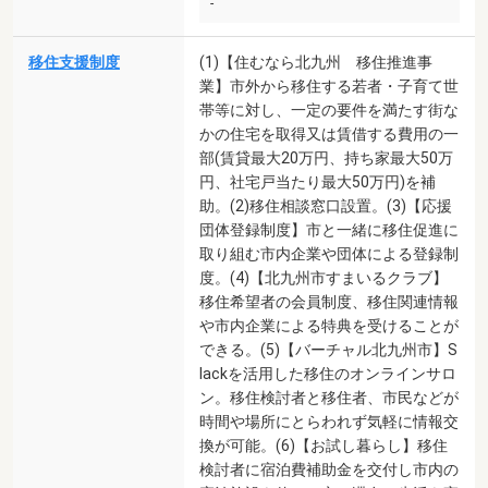
-
移住支援制度
(1)【住むなら北九州 移住推進事
業】市外から移住する若者・子育て世
帯等に対し、一定の要件を満たす街な
かの住宅を取得又は賃借する費用の一
部(賃貸最大20万円、持ち家最大50万
円、社宅戸当たり最大50万円)を補
助。(2)移住相談窓口設置。(3)【応援
団体登録制度】市と一緒に移住促進に
取り組む市内企業や団体による登録制
度。(4)【北九州市すまいるクラブ】
移住希望者の会員制度、移住関連情報
や市内企業による特典を受けることが
できる。(5)【バーチャル北九州市】S
lackを活用した移住のオンラインサロ
ン。移住検討者と移住者、市民などが
時間や場所にとらわれず気軽に情報交
換が可能。(6)【お試し暮らし】移住
検討者に宿泊費補助金を交付し市内の