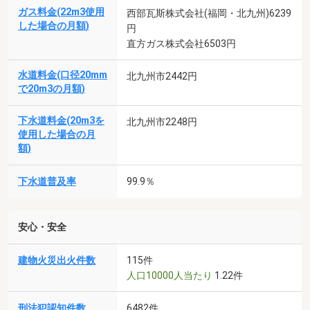
ガス料金(22m3使用
西部瓦斯株式会社(福岡・北九州)6239
した場合の月額)
円
直方ガス株式会社6503円
水道料金(口径20mm
北九州市2442円
で20m3の月額)
下水道料金(20m3を
北九州市2248円
使用した場合の月
額)
下水道普及率
99.9％
安心・安全
建物火災出火件数
115件
人口10000人当たり
1.22件
刑法犯認知件数
6482件