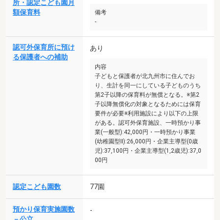
所・認定こども園月
額保育料
備考
-
認可外保育所に預け
あり
る保護者への補助
内容
子どもと保護者が北九州市に住んでお
り、生計を同一にしている子どものうち
第2子以降の保育料が無償となる。※第2
子以降無償化の対象となるためには保育
要件が必要※利用施設により以下の上限
がある。認可外保育施設、一時預かり事
業(一般型):42,000円・一時預かり事業
(幼稚園型II):26,000円・企業主導型(0歳
児):37,100円・企業主導型(1,2歳児):37,0
00円
認定こども園数
77園
預かり保育実施園数
-
－公立