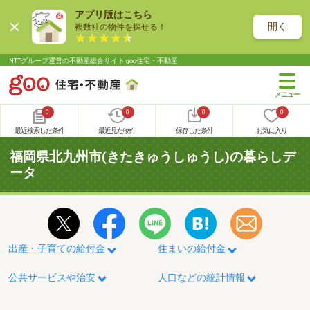
アプリ版はこちら
開く
複数社の物件を探せる！
NTTグループ運営の不動産総合サイト goo住宅・不動産
0
0
0
0
最近検索した条件
最近見た物件
保存した条件
お気に入り
福岡県北九州市(きたきゅうしゅうし)の暮らしデ
ータ
出産・子育ての給付金
住まいの給付金
公共サービスや治安
人口などの統計情報