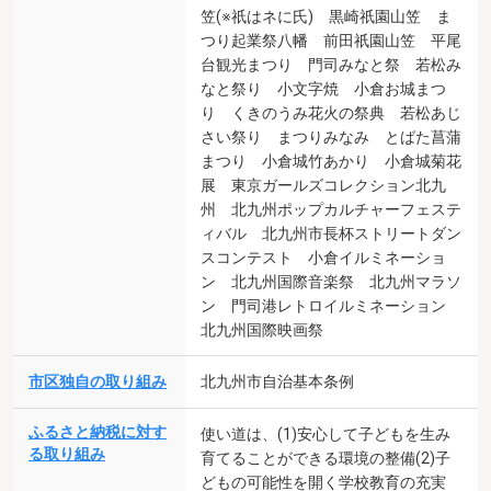
笠(※祇はネに氏) 黒崎祇園山笠 ま
つり起業祭八幡 前田祇園山笠 平尾
台観光まつり 門司みなと祭 若松み
なと祭り 小文字焼 小倉お城まつ
り くきのうみ花火の祭典 若松あじ
さい祭り まつりみなみ とばた菖蒲
まつり 小倉城竹あかり 小倉城菊花
展 東京ガールズコレクション北九
州 北九州ポップカルチャーフェステ
ィバル 北九州市長杯ストリートダン
スコンテスト 小倉イルミネーショ
ン 北九州国際音楽祭 北九州マラソ
ン 門司港レトロイルミネーション
北九州国際映画祭
市区独自の取り組み
北九州市自治基本条例
ふるさと納税に対す
使い道は、(1)安心して子どもを生み
る取り組み
育てることができる環境の整備(2)子
どもの可能性を開く学校教育の充実