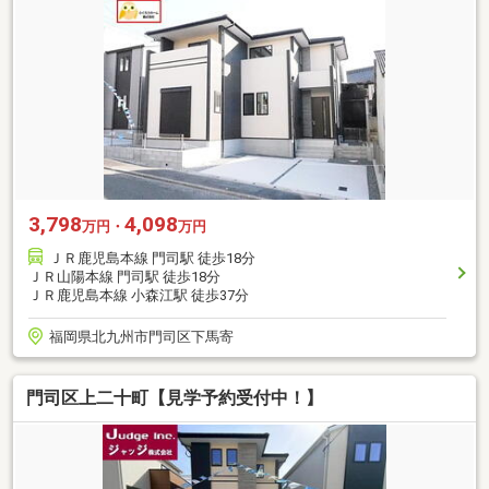
3,798
4,098
万円・
万円
ＪＲ鹿児島本線 門司駅 徒歩18分
ＪＲ山陽本線 門司駅 徒歩18分
ＪＲ鹿児島本線 小森江駅 徒歩37分
福岡県北九州市門司区下馬寄
門司区上二十町【見学予約受付中！】