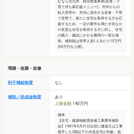
むなら北九州 移住推進事業(若者・子
育て持ち家応援メニュー)」市外からの
転入世帯や、市内に居住する若者・子育
て世帯で、新たに住宅を取得する方を応
援するため、一定の要件を満たす街なか
の良質な住宅を取得する方に対し、住宅
の購入・建設にかかる費用の一部を補
助。補助額は世帯人員1人当たり15万円
(50万円を上限)。
増築・改築・改修
利子補給制度
なし
補助／助成金制度
あり
上限金額
140万円
備考
【住宅・建築物耐震改修工事費等補助
金】1981年5月31日以前に建築又は工事
着手した2階以下の木造住宅が対象。他