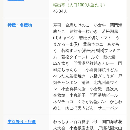
転出率（人口1000人当たり）
46.04人
特産・名産物
寿司 合馬たけのこ 小倉牛 関門海
峡たこ 豊前海一粒かき 若松潮風
(R)キャベツ 若松水切りトマト う
まかろーま(R) 豊前本ガニ あかも
く 若松すいか(若松潮風[R]プレミア
ム、若松クイーン) ふぐ 藍の鰆
ぬか炊き 門司港発祥焼きカレー 門
司港ちゃんら～ 小倉発祥焼うどん
ぺったん若松焼き 八幡ぎょうざ 戸
畑チャンポン 清酒 北九州産ワイ
ン 小倉発祥丸腸 小倉織 孫次凧
企救焼 小倉組子 門司港地ビール
ネジチョコ くろがね堅パン かしわ
めし 肉ごぼ天うどん サニーパン
主な祭り・行事
わっしょい百万夏まつり 関門海峡花
火大会 小倉祇園太鼓 戸畑祇園大山