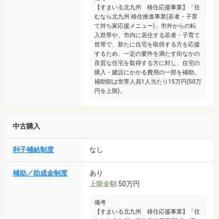
【すまいる北九州 移住応援事業】「住
むなら北九州 移住推進事業(若者・子育
て持ち家応援メニュー)」市外からの転
入世帯や、市内に居住する若者・子育て
世帯で、新たに住宅を取得する方を応援
するため、一定の要件を満たす街なかの
良質な住宅を取得する方に対し、住宅の
購入・建設にかかる費用の一部を補助。
補助額は世帯人員1人当たり15万円(50万
円を上限)。
中古購入
利子補給制度
なし
補助／助成金制度
あり
上限金額
50万円
備考
【すまいる北九州 移住応援事業】「住