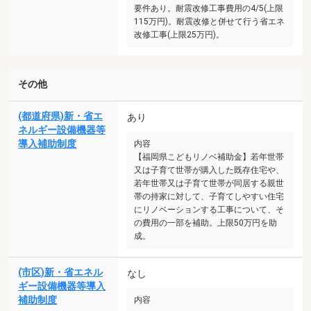
要件あり。耐震改修工事費用の4/5(上限
115万円)。耐震改修と併せて行う省エネ
改修工事(上限25万円)。
その他
(都道府県)新・省エ
あり
ネルギー設備機器等
導入補助制度
内容
【福岡県こどもリノベ補助金】若年世帯
又は子育て世帯が購入した既存住宅や、
若年世帯又は子育て世帯が同居する親世
帯の持家に対して、子育てしやすい住宅
にリノベーションする工事について、そ
の費用の一部を補助。上限50万円を助
成。
(市区)新・省エネル
なし
ギー設備機器等導入
補助制度
内容