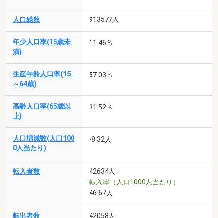
人口総数
913577人
年少人口率(15歳未
11.46％
満)
生産年齢人口率(15
57.03％
～64歳)
高齢人口率(65歳以
31.52％
上)
人口増減数(人口100
-8.32人
0人当たり)
転入者数
42634人
転入率（人口1000人当たり）
46.67人
転出者数
42058人