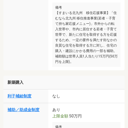
備考
【すまいる北九州 移住応援事業】「住
むなら北九州 移住推進事業(若者・子育
て持ち家応援メニュー)」市外からの転
入世帯や、市内に居住する若者・子育て
世帯で、新たに住宅を取得する方を応援
するため、一定の要件を満たす街なかの
良質な住宅を取得する方に対し、住宅の
購入・建設にかかる費用の一部を補助。
補助額は世帯人員1人当たり15万円(50万
円を上限)。
新築購入
利子補給制度
なし
補助／助成金制度
あり
上限金額
50万円
備考