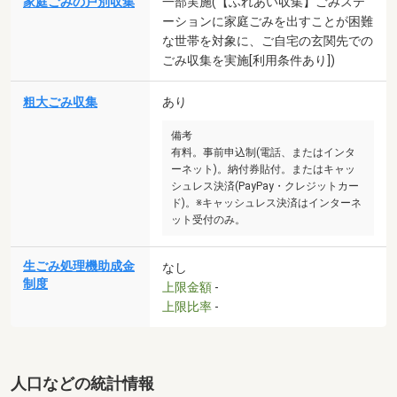
家庭ごみの戸別収集
一部実施(【ふれあい収集】ごみステ
ーションに家庭ごみを出すことが困難
な世帯を対象に、ご自宅の玄関先での
ごみ収集を実施[利用条件あり])
粗大ごみ収集
あり
備考
有料。事前申込制(電話、またはインタ
ーネット)。納付券貼付。またはキャッ
シュレス決済(PayPay・クレジットカー
ド)。※キャッシュレス決済はインターネ
ット受付のみ。
生ごみ処理機助成金
なし
制度
上限金額
-
上限比率
-
人口などの統計情報