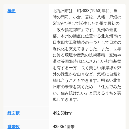
概要
北九州市は、昭和38(1963)年に、当
時の門司、小倉、若松、八幡、戸畑の
5市が合併して誕生した九州で最初の
「政令指定都市」です。九州の最北
部、本州の接点に位置する北九州市は
日本四大工業地帯の一つとして日本の
近代化を支えてきました。また、世界
に誇る環境や産業の技術蓄積、空港や
港湾等国際時代にふさわしい都市基盤
を有する一方、長く美しい海岸線や郊
外の緑豊かな山々など、気軽に自然と
触れ合うこともできます。明るい北九
州市の未来を築くため、「住んでみた
い、住み続けたい」と思えるまちを実
現してきます。
2
総面積
492.50km
世帯数
435364世帯