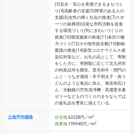
(3)安全・安心を実感できるまちづく
り(4)高齢者の支援(5)障害のある人の
支援(6)女性の輝く社会の推進(7)スポ
ーツの振興(8)活発な市民活動を促進
する環境づくり(9)にぎわいづくりの
推進(10)環境施策の推進(11)各区の魅
力づくり(12)その他市政全般(13)動物
愛護の推進(14)新型コロナウイルス感
染症対策など。お礼の品として、寄附
をした方に、寄附額に応じて北九州市
の特産品等を贈呈。黒毛和牛・関門の
ふぐ・うなぎ蒲焼・辛子明太子・肉う
どんのような食品に加え、無添加石け
ん・光触媒の空気清浄機・高濃度水素
ゼリーなどものづくりのまちならでは
の返礼品を豊富に揃えている。
2
土地平均価格
住宅地
62228円／m
2
商業地
199945円／m