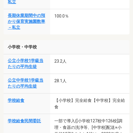
私立
長期休業期間中の預
100.0％
かり保育実施園数率
－私立
小学校・中学校
公立小学校1学級当
23.2人
たりの平均生徒
公立中学校1学級当
28.1人
たりの平均生徒
学校給食
【小学校】完全給食【中学校】完全給
食
学校給食民間委託
一部で導入([小学校127校中126校]調
理・食器の洗浄等、[中学校]配送※小