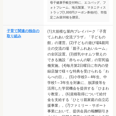
母子健康手帳交付時に、エコバッグ、フ
ォトフレーム、地元製菓、マタニティス
トラップ(1,000円クーポン券他付)、市指
定ごみ袋30枚を贈呈。
子育て関連の独自の
(1)大規模な屋内プレイパーク「子育
取り組み
てふれあい交流プラザ」「子どもの
館」の運営。(2)子どもの遊び場&親同
士の交流の場「親子ふれあいルーム」
の全区設置。(3)授乳やオムツ替えの
できる施設「赤ちゃんの駅」の官民協
働実施。(4)毎月第2日曜日に市内の登
録店舗で様々な特典を受けられる「わ
らべの日」。(5)小学校3～4年生、中
学校1～3年生を対象に、放課後等を
活用した学習機会を提供する「ひまわ
り教室」。(6)資格取得について給付
金を支給する「ひとり親家庭の自立応
援事業」。(7)ファミリー・サポート
事業において、提供会員の報酬額引き