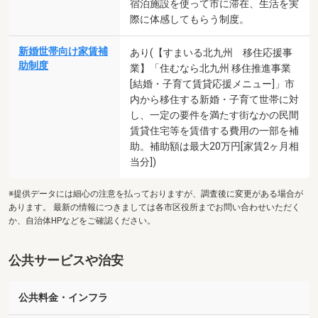
宿泊施設を使って市に滞在、生活を実
際に体感してもらう制度。
新婚世帯向け家賃補
あり(【すまいる北九州 移住応援事
助制度
業】「住むなら北九州 移住推進事業
[結婚・子育て賃貸応援メニュー]」市
内から移住する新婚・子育て世帯に対
し、一定の要件を満たす街なかの民間
賃貸住宅等を賃借する費用の一部を補
助。補助額は最大20万円[家賃2ヶ月相
当分])
※提供データには細心の注意を払っておりますが、調査後に変更がある場合が
あります。 最新の情報につきましては各市区役所までお問い合わせいただく
か、自治体HPなどをご確認ください。
公共サービスや治安
公共料金・インフラ