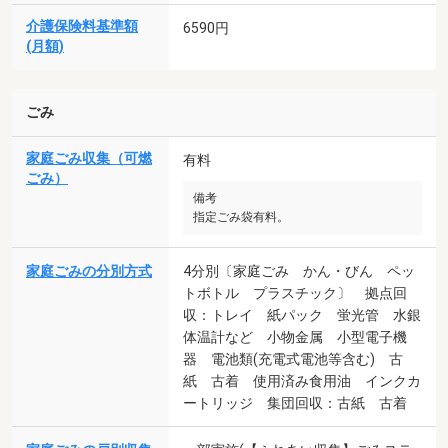
介護保険料基準額
6590円
(月額)
ごみ
家庭ごみ収集（可燃
有料
ごみ）
備考
指定ごみ袋有料。
家庭ごみの分別方式
4分別〔家庭ごみ かん・びん ペッ
トボトル プラスチック〕 拠点回
収：トレイ 紙パック 蛍光管 水銀
体温計など 小物金属 小型電子機
器 電池類(充電式電池等含む) 古
紙 古着 使用済み食用油 インクカ
ートリッジ 集団回収：古紙 古着