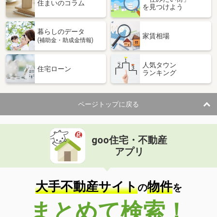
価 格
2,900万円
住まいのコラム
を見つけよう
住 所
福岡県大野城市栄町２
専有面積
75.64m²
暮らしのデータ
間取り
3LDK
家賃相場
(補助金・助成金情報)
福岡県大野城市東大利３
人気タウン
住宅ローン
ランキング
価 格
2,680万円
住 所
福岡県大野城市東大利３
専有面積
80.66m²
ページトップに戻る
間取り
4LDK
福岡県福岡市早良区次郎丸５
goo住宅・不動産
価 格
4,399万円
アプリ
住 所
福岡県福岡市早良区次郎丸５
専有面積
83.37m²
間取り
4LDK
大手不動産サイト
物件
の
を
福岡県福岡市早良区百道浜１
まとめて検索！