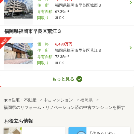
住 所
福岡県福岡市早良区城西３
専有面積
67.29m²
間取り
3LDK
福岡県福岡市早良区荒江３
価 格
6,480万円
住 所
福岡県福岡市早良区荒江３
専有面積
72.38m²
間取り
3LDK
福岡県大野城市栄町２
もっと見る
価 格
2,848万円
住 所
福岡県大野城市栄町２
goo住宅・不動産
中古マンション
福岡県
専有面積
75.64m²
福岡県のリフォーム・リノベーション済の中古マンションを探す
間取り
3LDK
お役立ち情報
福岡県大野城市栄町２
「住みたい街」