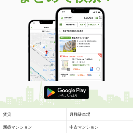
価 格
5,980万円
住 所
福岡県福岡市早良区百道浜１
専有面積
90.76m²
間取り
3LDK
福岡県福岡市早良区西新４
価 格
2億4,500万円
住 所
福岡県福岡市早良区西新４
専有面積
100.08m²
間取り
4LDK
福岡県福岡市博多区那珂４丁目
価 格
3,360万円
住 所
福岡県福岡市博多区那珂４丁目
専有面積
74.55m²
間取り
3LDK
賃貸
月極駐車場
福岡県福岡市東区二又瀬新町
新築マンション
中古マンション