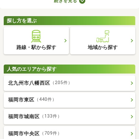
続きを見る
なっていることがポイント。住みやすさを感じられる最良の物件
に出会えるかもしれません。ここでリフォーム・リノベーション
済みの中古マンションを紹介しますので、ぜひチェックしてみて
探し方を選ぶ
くださいね。
路線・駅から探す
地域から探す
人気のエリアから探す
北九州市八幡西区
（205件）
福岡市東区
（440件）
福岡市城南区
（133件）
福岡市中央区
（709件）