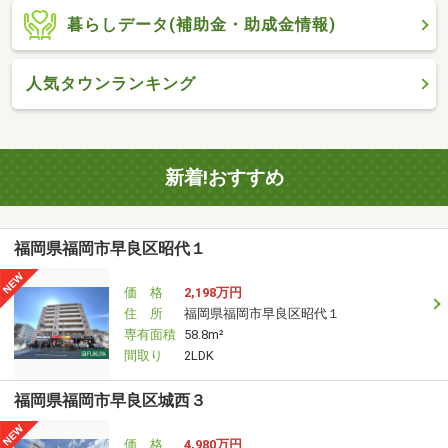
暮らしデータ(補助金・助成金情報)
人気タウンランキング
新着!おすすめ
福岡県福岡市早良区昭代１
価 格
2,198万円
住 所
福岡県福岡市早良区昭代１
専有面積
58.8m²
間取り
2LDK
福岡県福岡市早良区城西３
価 格
4,980万円