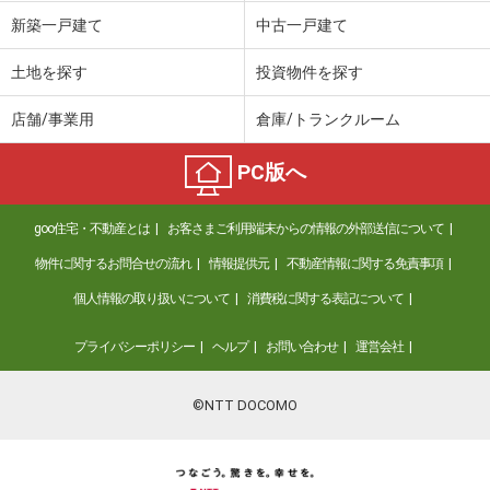
価 格
2,890万円
新築一戸建て
中古一戸建て
住 所
福岡県福岡市東区二又瀬新町
専有面積
79.54m²
土地を探す
投資物件を探す
間取り
4LDK
店舗/事業用
倉庫/トランクルーム
福岡県福岡市城南区田島１
PC版へ
価 格
4,980万円
住 所
福岡県福岡市城南区田島１
goo住宅・不動産とは
お客さまご利用端末からの情報の外部送信について
専有面積
91.98m²
間取り
3SLDK
物件に関するお問合せの流れ
情報提供元
不動産情報に関する免責事項
個人情報の取り扱いについて
消費税に関する表記について
福岡県福岡市中央区大宮２
プライバシーポリシー
ヘルプ
お問い合わせ
運営会社
価 格
2,880万円
住 所
福岡県福岡市中央区大宮２
専有面積
64.1m²
©NTT DOCOMO
間取り
2LDK
福岡県福岡市中央区薬院３