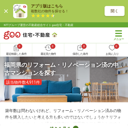
アプリ版はこちら
開く
複数社の物件を探せる！
NTTグループ運営の不動産総合サイト goo住宅・不動産
0
0
0
0
最近検索した条件
最近見た物件
保存した条件
お気に入り
福岡県のリフォーム・リノベーション済の中
古マンションを探す
該当物件数4,911件
築年数は問わないけれど、リフォーム・リノベーション済みの物
件を購入したいと考える方も多いのではないでしょうか？リフォ
ーム・リノベーション済みの物件は、施工前よりも暮らしやすく