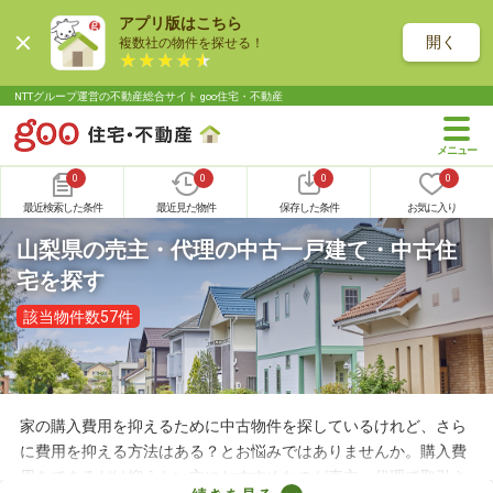
アプリ版はこちら
開く
複数社の物件を探せる！
NTTグループ運営の不動産総合サイト goo住宅・不動産
0
0
0
0
最近検索した条件
最近見た物件
保存した条件
お気に入り
山梨県の売主・代理の中古一戸建て・中古住
宅を探す
該当物件数57件
家の購入費用を抑えるために中古物件を探しているけれど、さら
に費用を抑える方法はある？とお悩みではありませんか。購入費
用をできるだけ抑えたい方におすすめなのが売主・代理で取引さ