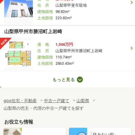
住 所
山梨県甲斐市龍地
建物面積
98.82m²
土地面積
223.82m²
山梨県甲州市勝沼町上岩崎
価 格
1,500万円
住 所
山梨県甲州市勝沼町上岩崎
建物面積
110.74m²
土地面積
2863.45m²
山梨県南都留郡道志村
もっと見る
価 格
650万円
住 所
山梨県南都留郡道志村
goo住宅・不動産
中古一戸建て
山梨県
建物面積
56.31m²
山梨県の売主・代理の中古一戸建てを探す
土地面積
330.58m²
お役立ち情報
「住みたい街」