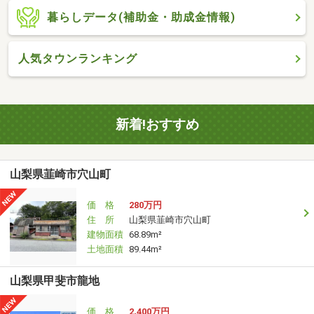
暮らしデータ(補助金・助成金情報)
人気タウンランキング
新着!おすすめ
山梨県韮崎市穴山町
価 格
280万円
住 所
山梨県韮崎市穴山町
建物面積
68.89m²
土地面積
89.44m²
山梨県甲斐市龍地
価 格
2,400万円