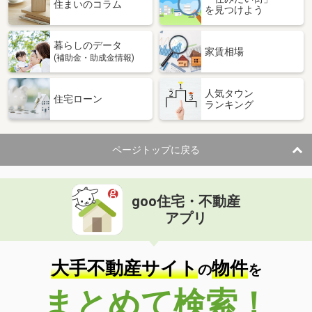
住まいのコラム
を見つけよう
暮らしのデータ
家賃相場
(補助金・助成金情報)
人気タウン
住宅ローン
ランキング
ページトップに戻る
goo住宅・不動産
アプリ
大手不動産サイト
物件
の
を
まとめて検索！