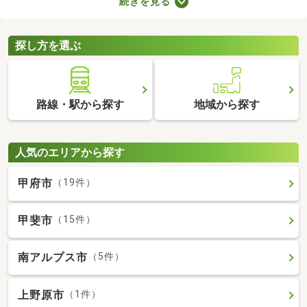
続きを見る
れる物件です。不動産会社への仲介手数料が発生しないので、購
入費用を節約できますよ。ここでは、売主・代理で取引される中
古の一戸建て物件を紹介します。
探し方を選ぶ
路線・駅から探す
地域から探す
人気のエリアから探す
甲府市
（19件）
甲斐市
（15件）
南アルプス市
（5件）
上野原市
（1件）