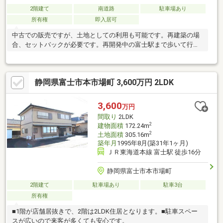
2階建て
南道路
駐車場あり
所有権
即入居可
中古での販売ですが、土地としての利用も可能です。再建築の場
合、セットバックが必要です。再開発中の富士駅まで歩いて行け
ます。
静岡県富士市本市場町 3,600万円 2LDK
3,600
万円
間取り
2LDK
2
建物面積
172.24m
2
土地面積
305.16m
築年月
1995年8月(築31年1ヶ月)
ＪＲ東海道本線 富士駅 徒歩16分
静岡県富士市本市場町
2階建て
駐車場あり
駐車3台
所有権
■1階が店舗居抜きで、2階は2LDK住居となります。■駐車スペー
スが広いので来客が多くても安心です。