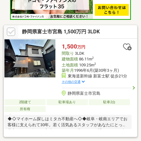
静岡県富士市宮島 1,500万円 3LDK
1,500
万円
間取り
3LDK
2
建物面積
86.11m
2
土地面積
109.25m
築年月
1996年6月(築30年3ヶ月)
東海道新幹線 新富士駅 徒歩21分
その他の交通
静岡県富士市宮島
2階建て
駐車場あり
駐車2台
所有権
◆◇マイホーム探しはミタカ不動産へ◇◆岐阜・岐南エリアでお
客様に支えられて30年。若く活気あるスタッフがあなたにとって
最高の住まい探しを実現いたします。見るだけ、聞くだけ、ご相
談だけでもOK！気になる点がございましたら、当社へお気軽にお