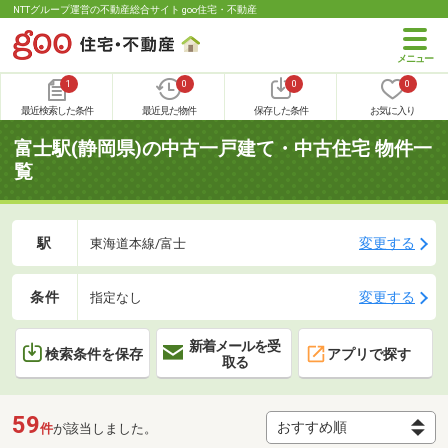
NTTグループ運営の不動産総合サイト goo住宅・不動産
1
0
0
0
最近検索した条件
最近見た物件
保存した条件
お気に入り
富士駅(静岡県)の中古一戸建て・中古住宅 物件一
覧
駅
変更する
東海道本線/富士
条件
変更する
指定なし
新着メールを受
検索条件を保存
アプリで探す
取る
59
件
が該当しました。