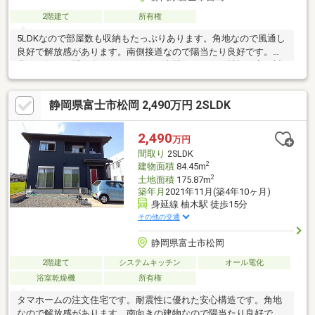
2階建て
所有権
5LDKなので部屋数も収納もたっぷりあります。角地なので風通し
良好で解放感があります。南側接道なので陽当たり良好です。是
非お気軽にお問い合わせください。専門スタッフが親切丁寧に対
応いたします。
静岡県富士市松岡 2,490万円 2SLDK
2,490
万円
間取り
2SLDK
2
建物面積
84.45m
2
土地面積
175.87m
築年月
2021年11月(築4年10ヶ月)
身延線 柚木駅 徒歩15分
その他の交通
静岡県富士市松岡
2階建て
システムキッチン
オール電化
浴室乾燥機
所有権
タマホームの注文住宅です。耐震性に優れた安心構造です。角地
なので解放感があります。南向きの建物なので陽当たり良好で