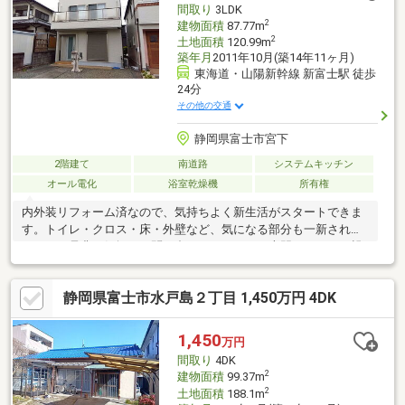
間取り
3LDK
2
建物面積
87.77m
2
土地面積
120.99m
築年月
2011年10月(築14年11ヶ月)
東海道・山陽新幹線 新富士駅 徒歩
24分
その他の交通
静岡県富士市宮下
2階建て
南道路
システムキッチン
オール電化
浴室乾燥機
所有権
内外装リフォーム済なので、気持ちよく新生活がスタートできま
す。トイレ・クロス・床・外壁など、気になる部分も一新されて
います。是非お気軽にお問い合わせください。専門スタッフが親
切丁寧に対応いたします。
静岡県富士市水戸島２丁目 1,450万円 4DK
1,450
万円
間取り
4DK
2
建物面積
99.37m
2
土地面積
188.1m