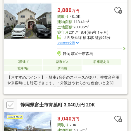
2,880
万円
間取り
4SLDK
2
建物面積
118.41m
2
土地面積
200.86m
築年月
2017年8月(築9年1ヶ月)
ＪＲ身延線 柚木駅 徒歩23分
その他の交通
静岡県富士市森島
2階建て
都市ガス
駐車場あり
駐車3台
所有権
【おすすめポイント】・駐車3台分のスペースがあり、複数台利用
や来客時にも対応できます。・外観はやわらかな色合いと玄関ま
わりのデザインが特徴で、洋風の雰囲気が感じられます。・LDK
は約18帖で南向きの窓から光が入り、木の床と合わせて明るい空
間が広がります。・対面キッチンからリビングを見渡せて、収納
静岡県富士市青葉町 3,040万円 2DK
も多く、勝手口から外への動線も確保されています。・1階と2階
にトイレと洗面台があり、生活時間に応じて使い分けができま
す。・WICやSICがあり、日用品や衣類の整理に使えます。
3,040
万円
間取り
2DK
2
建物面積
40.57m