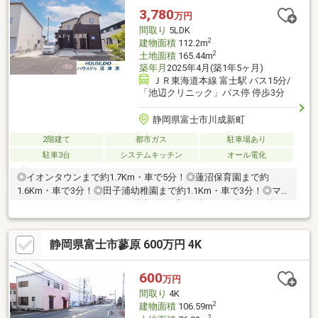
により家具等消去した画像となり、現況との相違がある場合は現
3,780
万円
況を優先致します。※設備の内容・状況等は現況を優先致しま
間取り
5LDK
す。
2
建物面積
112.2m
2
土地面積
165.44m
築年月
2025年4月(築1年5ヶ月)
ＪＲ東海道本線 富士駅 バス15分/
「池辺クリニック」バス停 停歩3分
静岡県富士市川成新町
2階建て
都市ガス
駐車場あり
駐車3台
システムキッチン
オール電化
◎イオンタウンまで約1.7Km・車で5分！◎蓮沼保育園まで約
1.6Km・車で3分！◎田子浦幼稚園まで約1.1Km・車で3分！◎マ
ックスバリュまで約490m・徒歩7分！◎セブンイレブンまで約
270m・徒歩4分！◎ウエルシアまで約360m・徒歩5分！◎本田公
園まで約80m・徒歩1分！◎郵便局まで約510m・徒歩7分！※掲載
静岡県富士市蓼原 600万円 4K
画像右下に【AI修正】のロゴの付いた画像は、現況家具等有りま
す。売主様のプライバシーに配慮しCG加工により家具等消去した
画像となり、現況との相違がある場合は現況を優先致します。※
600
万円
設備の内容・状況等は現況を優先致します。
間取り
4K
2
建物面積
106.59m
2