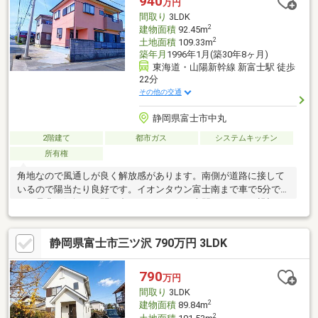
940
万円
間取り
3LDK
2
建物面積
92.45m
2
土地面積
109.33m
築年月
1996年1月(築30年8ヶ月)
東海道・山陽新幹線 新富士駅 徒歩
22分
その他の交通
静岡県富士市中丸
2階建て
都市ガス
システムキッチン
所有権
角地なので風通しが良く解放感があります。南側が道路に接して
いるので陽当たり良好です。イオンタウン富士南まで車で5分で
す！是非お気軽にお問い合わせください。専門スタッフが親切丁
寧に対応いたします。
静岡県富士市三ツ沢 790万円 3LDK
790
万円
間取り
3LDK
2
建物面積
89.84m
2