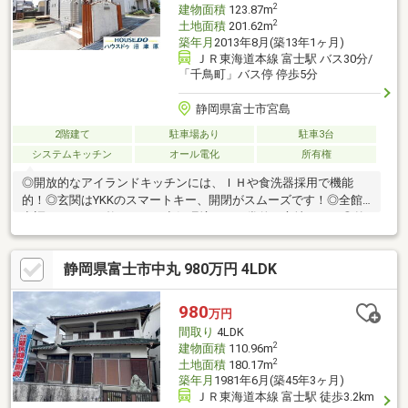
2
建物面積
123.87m
2
土地面積
201.62m
築年月
2013年8月(築13年1ヶ月)
ＪＲ東海道本線 富士駅 バス30分/
「千鳥町」バス停 停歩5分
静岡県富士市宮島
2階建て
駐車場あり
駐車3台
システムキッチン
オール電化
所有権
◎開放的なアイランドキッチンには、ＩＨや食洗器採用で機能
的！◎玄関はYKKのスマートキー、開閉がスムーズです！◎全館
空調システム！整えられた空気環境で、日常的な心地よさ！◎外
壁には、半永久的に持続する独特の温もりと高級感の磁器タイル
を使用！◎ウッドデッキのあるお庭！◎バルコニーもワイドで使
静岡県富士市中丸 980万円 4LDK
い勝手ヨシ！◎駐車場は3台+軽1台駐車可！◎ゆきよし幼稚園ま
で約1.3Km・車で3分！◎わかくさ保育園まで約1.4Km・車で3
分！◎マックスバリュまで約800m・徒歩10分！◎ローソンまで約
980
万円
730m・徒歩10分！◎イオンタウンまで約2.1Km・車で6分！◎広
間取り
4LDK
場まで約370m・徒歩5分！
2
建物面積
110.96m
2
土地面積
180.17m
築年月
1981年6月(築45年3ヶ月)
ＪＲ東海道本線 富士駅 徒歩3.2km