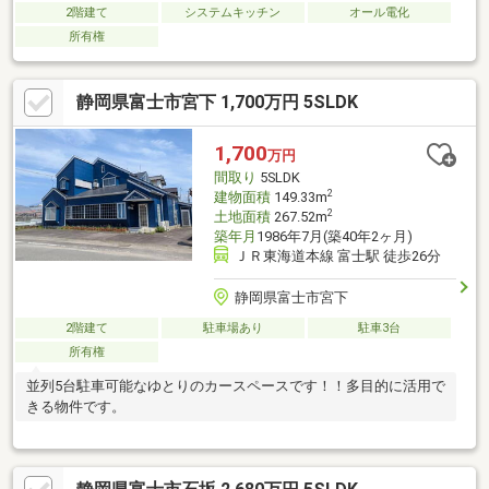
2階建て
システムキッチン
オール電化
所有権
静岡県富士市宮下 1,700万円 5SLDK
1,700
万円
間取り
5SLDK
2
建物面積
149.33m
2
土地面積
267.52m
築年月
1986年7月(築40年2ヶ月)
ＪＲ東海道本線 富士駅 徒歩26分
静岡県富士市宮下
2階建て
駐車場あり
駐車3台
所有権
並列5台駐車可能なゆとりのカースペースです！！多目的に活用で
きる物件です。