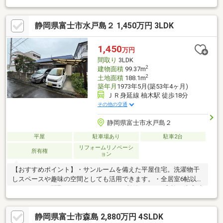
静岡県富士市水戸島２ 1,450万円 3LDK
1,450
万円
間取り
3LDK
2
建物面積
99.37m
2
土地面積
188.1m
築年月
1973年5月(築53年4ヶ月)
ＪＲ身延線 柚木駅 徒歩18分
その他の交通
静岡県富士市水戸島２
平屋
駐車場あり
駐車2台
リフォームリノベーシ
所有権
ョン
【おすすめポイント】・サンルームを備えた平屋住宅。洗濯物干
しスペースや趣味の空間としても活用できます。・全居室6帖以上
のゆとりある間取りです。・トイレ2ヶ所付きで、ご家族や来客時
にも便利にお使いいただけます。・駐車2台可能です。
静岡県富士市森島 2,880万円 4SLDK