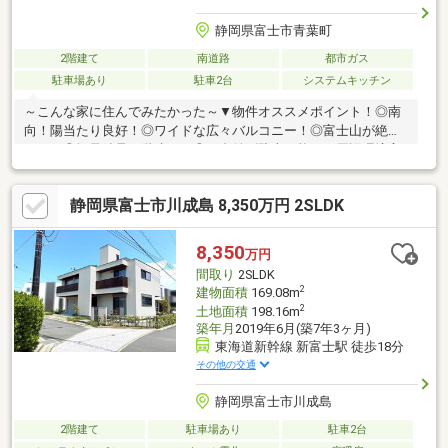
静岡県富士市青葉町
2階建て
南道路
都市ガス
駐車場あり
駐車2台
システムキッチン
～こんな家に住んでみたかった～▼物件オススメポイント！◎南
向！陽当たり良好！◎ワイドな広々バルコニー！◎富士山が絶景
です！◎軽量鉄骨２階建て！◎２台並列駐車可能！▼周辺環境富
士中央小学校まで徒歩10分富士中学校まで徒歩17分ドン・キホー
テUNY富士中央店まで徒歩7分ミニストップ富士青葉町店まで徒歩
静岡県富士市川成島 8,350万円 2SLDK
3分▼▽当店はこんなお店です▽▼今から見たいも対応！＃女性ス
タッフも在籍で安心♪＃ベテランスタッフのいる安心のお店！＃
Instagramでのルームツアー投稿などの発信！どなたでも相談しや
8,350
万円
すいお店を目指しています♪測量前につき面積の変動の可能性があ
間取り
2SLDK
ります
2
建物面積
169.08m
2
土地面積
198.16m
築年月
2019年6月(築7年3ヶ月)
東海道新幹線 新富士駅 徒歩18分
その他の交通
静岡県富士市川成島
2階建て
駐車場あり
駐車2台