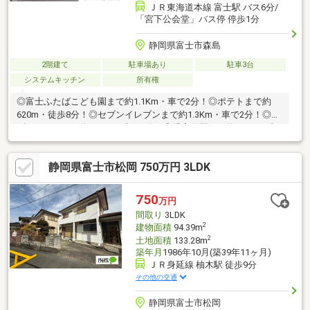
ＪＲ東海道本線 富士駅 バス6分/
「宮下公会堂」バス停 停歩1分
静岡県富士市森島
2階建て
駐車場あり
駐車3台
システムキッチン
所有権
◎富士ふたばこども園まで約1.1Km・車で2分！◎ポテトまで約
620m・徒歩8分！◎セブンイレブンまで約1.3Km・車で2分！◎ス
ギドラッグまで約1.3Km・車で2分！◎児童遊園まで約210m・徒
歩3分！※設備の内容・状況等は現況を優先致します。※掲載画像
右下に【AI修正】のロゴの付いた画像は、現況家具等有ります。
静岡県富士市松岡 750万円 3LDK
売主様のプライバシーに配慮しCG加工により家具等消去した画像
となり、現況との相違がある場合は現況を優先致します。
750
万円
間取り
3LDK
2
建物面積
94.39m
2
土地面積
133.28m
築年月
1986年10月(築39年11ヶ月)
ＪＲ身延線 柚木駅 徒歩9分
その他の交通
静岡県富士市松岡