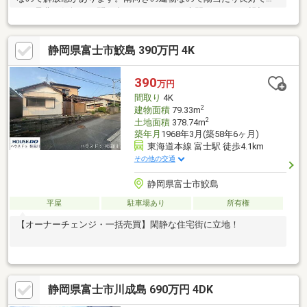
す。是非お気軽にお問い合わせください。専門スタッフが親切丁
寧に対応いたします。
静岡県富士市鮫島 390万円 4K
390
万円
間取り
4K
2
建物面積
79.33m
2
土地面積
378.74m
築年月
1968年3月(築58年6ヶ月)
東海道本線 富士駅 徒歩4.1km
その他の交通
静岡県富士市鮫島
平屋
駐車場あり
所有権
【オーナーチェンジ・一括売買】閑静な住宅街に立地！
静岡県富士市川成島 690万円 4DK