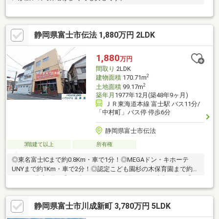
静岡県富士市伝法 1,880万円 2LDK
1,880
万円
間取り
2LDK
2
建物面積
170.71m
2
土地面積
99.17m
築年月
1977年12月(築48年9ヶ月)
ＪＲ東海道本線 富士駅 バス11分/
「中村町」バス停 停歩6分
静岡県富士市伝法
3階建て以上
所有権
◎東名富士ICまで約0.8Km・車で1分！◎MEGAドン・キホーテ
UNYまで約1Km・車で2分！◎認定こども園杉の木保育園まで約
240m・徒歩3分！◎しずてつストアまで約870m・徒歩11分！◎セ
ブンイレブンまで約390m・徒歩分！◎クリエイトまで約570m・
徒歩8分！◎伝法沢西公園まで約600m・徒歩8分！◎郵便局まで約
静岡県富士市川成新町 3,780万円 5LDK
150m・徒歩5分！※掲載画像右下に【AI修正】のロゴの付いた画像
は、現況家具等有ります。売主様のプライバシーに配慮しCG加工