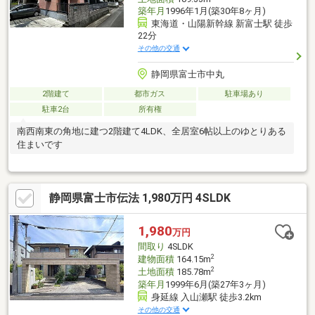
築年月
1996年1月(築30年8ヶ月)
東海道・山陽新幹線 新富士駅 徒歩
22分
その他の交通
静岡県富士市中丸
2階建て
都市ガス
駐車場あり
駐車2台
所有権
南西南東の角地に建つ2階建て4LDK、全居室6帖以上のゆとりある
住まいです
静岡県富士市伝法 1,980万円 4SLDK
1,980
万円
間取り
4SLDK
2
建物面積
164.15m
2
土地面積
185.78m
築年月
1999年6月(築27年3ヶ月)
身延線 入山瀬駅 徒歩3.2km
その他の交通