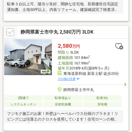
駐車３台以上可、陽当り良好、閑静な住宅地、長期優良住宅認定
通知書、土地50坪以上、内装リフォーム、建築確認完了検査済
証、瑕疵保証付（不動産会社独自）、海まで2km以内、システム
キッチン、駅まで平坦、角地、庭１０坪以上、対面式キッチン、
トイレ２ヶ所、２階建、ＴＶモニタ付インターホン、通風良好、
静岡県富士市中丸 2,580万円 3LDK
全居室フローリング、ウォークインクローゼット、ＩＨクッキン
グヒーター、リビング階段、オール電化
2,580
万円
間取り
3LDK
2
建物面積
101.84m
2
土地面積
167.99m
築年月
2018年4月(築8年5ヶ月)
東海道新幹線 新富士駅 徒歩20分
その他の交通
静岡県富士市中丸
2階建て
駐車場あり
駐車3台
システムキッチン
浴室乾燥機
所有権
フジモク施工のお家！外壁はヘーベルハウス仕様のプラネタ！リ
ビングには珪藻土のクロスを使用しています！住宅ローンの相談
もいつでも受け付けております♪ローンにお悩みの方、どんな些細
なことでも構いません。お気軽にご相談下さい！