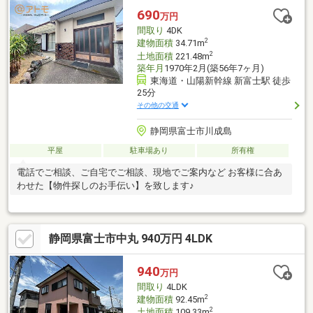
690
万円
間取り
4DK
2
建物面積
34.71m
2
土地面積
221.48m
築年月
1970年2月(築56年7ヶ月)
東海道・山陽新幹線 新富士駅 徒歩
25分
その他の交通
静岡県富士市川成島
平屋
駐車場あり
所有権
電話でご相談、ご自宅でご相談、現地でご案内など お客様に合あ
わせた【物件探しのお手伝い】を致します♪
静岡県富士市中丸 940万円 4LDK
940
万円
間取り
4LDK
2
建物面積
92.45m
2
土地面積
109.33m