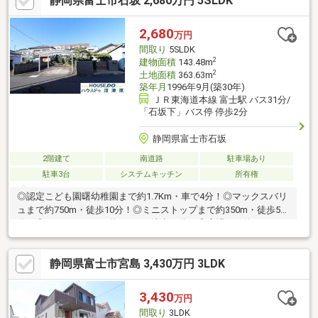
静岡県富士市石坂 2,680万円 5SLDK
2,680
万円
間取り
5SLDK
2
建物面積
143.48m
2
土地面積
363.63m
築年月
1996年9月(築30年)
ＪＲ東海道本線 富士駅 バス31分/
「石坂下」バス停 停歩2分
静岡県富士市石坂
2階建て
南道路
駐車場あり
駐車3台
システムキッチン
所有権
◎認定こども園曙幼稚園まで約1.7Km・車で4分！◎マックスバリ
ュまで約750m・徒歩10分！◎ミニストップまで約350m・徒歩5
分！◎ウエルシアまで約800m・徒歩10分！◎広場まで約280m・
徒歩4分！※設備の内容・状況等は現況を優先致します。
静岡県富士市宮島 3,430万円 3LDK
3,430
万円
間取り
3LDK