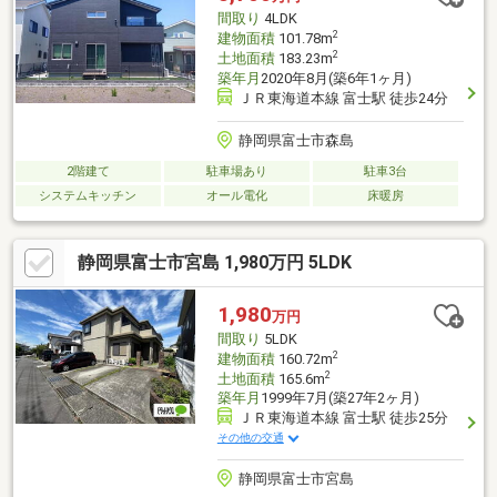
間取り
4LDK
2
建物面積
101.78m
2
土地面積
183.23m
築年月
2020年8月(築6年1ヶ月)
ＪＲ東海道本線 富士駅 徒歩24分
静岡県富士市森島
2階建て
駐車場あり
駐車3台
システムキッチン
オール電化
床暖房
静岡県富士市宮島 1,980万円 5LDK
1,980
万円
間取り
5LDK
2
建物面積
160.72m
2
土地面積
165.6m
築年月
1999年7月(築27年2ヶ月)
ＪＲ東海道本線 富士駅 徒歩25分
その他の交通
静岡県富士市宮島