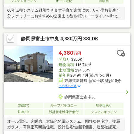
システムキッチン
オール電化
床暖房
60年点検システム継承できます子育て家族に嬉しい小学校徒歩4
分ファミリーにおすすめの公園まで徒歩3分スローライフを叶える
閑静な住宅地角地で陽当たり通風ともに良好です29帖のゆったり
したLDKカウンターキッチンからリビングが見渡せます便利なシ
ューズクローク付開放感あふれるルーフバルコニー屋上あり。眺
静岡県富士市中丸 4,380万円 3SLDK
望をお楽しみいただけます環境と家計にやさしいオール電化住宅
太陽光発電パネル搭載のエコ住宅床暖房付で冬でもポカポカです
すべての人に優しいバリアフリー設計車を大事にされる方におす
4,380
万円
すめのビルトインガレージ車庫1台、カースペース1台来客時に便
間取り
3SLDK
利なTVモニター付インターホン
2
建物面積
116.74m
2
土地面積
234.56m
築年月
2019年4月(築7年5ヶ月)
東海道新幹線 新富士駅 徒歩15分
その他の交通
静岡県富士市中丸
2階建て
ルーフバルコニー
駐車場あり
駐車3台
設計住宅性能評価付
システムキッチン
オール電化、床暖房、太陽光発電システム、閑静な住宅地、複層
ガラス、高気密高断熱住宅、設計住宅性能評価書、建築確認完了
検査済証、新築時・増改築時の設計図、駐車３台以上可、土地50