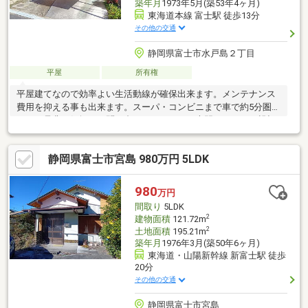
築年月
1973年5月(築53年4ヶ月)
東海道本線 富士駅 徒歩13分
その他の交通
静岡県富士市水戸島２丁目
平屋
所有権
平屋建てなので効率よい生活動線が確保出来ます。メンテナンス
費用を抑える事も出来ます。スーパ・コンビニまで車で約5分圏内
です。是非お気軽にお問い合わせください。専門スタッフが親切
丁寧に対応いたします。
静岡県富士市宮島 980万円 5LDK
980
万円
間取り
5LDK
2
建物面積
121.72m
2
土地面積
195.21m
築年月
1976年3月(築50年6ヶ月)
東海道・山陽新幹線 新富士駅 徒歩
20分
その他の交通
静岡県富士市宮島