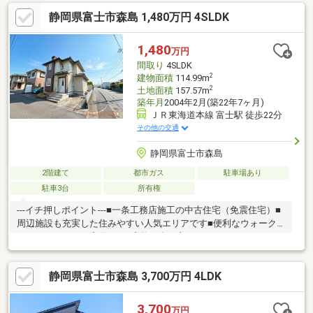
問合せください。
静岡県富士市森島 1,480万円 4SLDK
1,480
万円
間取り
4SLDK
2
建物面積
114.99m
2
土地面積
157.57m
築年月
2004年2月(築22年7ヶ月)
ＪＲ東海道本線 富士駅 徒歩22分
その他の交通
静岡県富士市森島
2階建て
都市ガス
駐車場あり
駐車3台
所有権
---イチ押しポイント---■一条工務店施工の中古住宅（免震住宅）■
周辺施設も充実した住みやすい人気エリアです■便利なウォーク
インクローゼット完備！■ご家族の多い方にもおすすめの４SLDK
です♪---周辺環境---■スーパーまで徒歩7分/580ｍ■小学校まで徒歩
8分/622ｍ◇◇買替の方、自己資金の少ない方、勤続年数短い
静岡県富士市森島 3,700万円 4LDK
方、自営業の方住宅ローンにご不安のある方、お気軽にご相談く
ださい◇◇「お家探し」「ご売却」は 地域密着型不動産 (株)ハ
ウシード富士市役所通り店 売買部におまかせ下さい！
3,700
万円