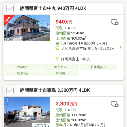
静岡県富士市中丸 940万円 4LDK
940
万円
間取り
4LDK
2
建物面積
92.45m
2
土地面積
109.33m
築年月
1996年1月(築30年8ヶ月)
ＪＲ東海道本線 富士駅 徒歩3.3km
静岡県富士市中丸
2階建て
都市ガス
駐車場あり
駐車2台
所有権
静岡県富士市森島 3,300万円 4LDK
3,300
万円
間取り
4LDK
2
建物面積
111.78m
2
土地面積
200.32m
築年月
2020年2月(築6年7ヶ月)