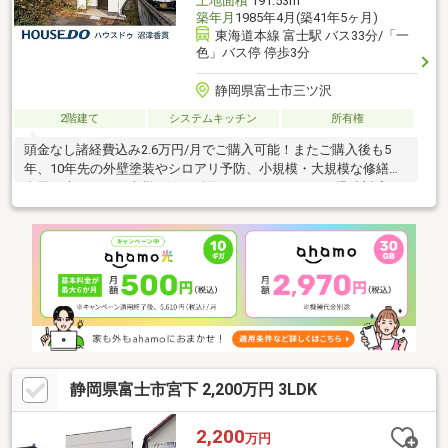
土地面積
191.53m
築年月
1985年4月(築41年5ヶ月)
東海道本線 富士駅 バス33分/「一
色」バス停 停歩3分
静岡県富士市三ツ沢
2階建て
システムキッチン
所有権
頭金なし諸経費込み2.6万円/月でご購入可能！またご購入後も5
年、10年先の外壁塗装やシロアリ予防、小規模・大規模な修繕、
台風や大雨による火災保険を活用したリフォームにも迅速対応が
可能です
静岡県富士市宮下 2,200万円 3LDK
2,200
万円