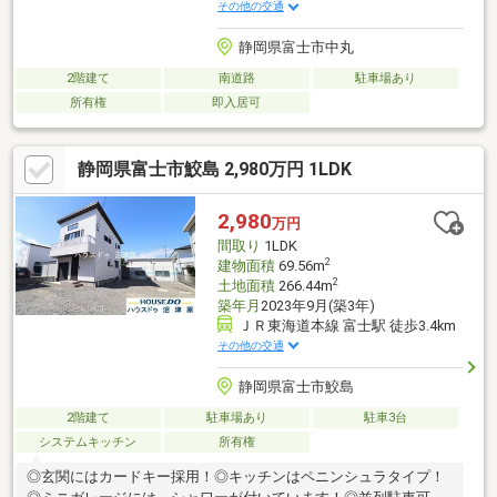
その他の交通
静岡県富士市中丸
2階建て
南道路
駐車場あり
所有権
即入居可
静岡県富士市鮫島 2,980万円 1LDK
2,980
万円
間取り
1LDK
2
建物面積
69.56m
2
土地面積
266.44m
築年月
2023年9月(築3年)
ＪＲ東海道本線 富士駅 徒歩3.4km
その他の交通
静岡県富士市鮫島
2階建て
駐車場あり
駐車3台
システムキッチン
所有権
◎玄関にはカードキー採用！◎キッチンはペニンシュラタイプ！