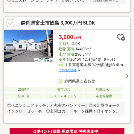
◎ミニガレージには、シャワーが付いています！◎並列駐車可能
な駐車場は6台分のスペース！◎イオンタウンまで約0.9Km・車で
3分！◎ミニストップまで約490m・徒歩7分！◎ウエルシアまで約
0.9Km・車で3分！◎郵便局まで約780m・徒歩10分！※ガレージの
静岡県富士市鮫島 3,000万円 5LDK
幅は約1.9ｍとなります。※掲載画像右下に【AI修正】のロゴの付
いた画像は、現況家具等有ります。売主様のプライバシーに配慮
しCG加工により家具等消去した画像となり、現況との相違がある
3,000
万円
場合は現況を優先致します。※設備の内容・状況等は現況を優先
間取り
5LDK
致します。
2
建物面積
144.08m
2
土地面積
296.54m
築年月
2015年12月(築10年9ヶ月)
ＪＲ東海道本線 富士駅 徒歩3.4km
その他の交通
静岡県富士市鮫島
2階建て
都市ガス
駐車場あり
駐車3台
システムキッチン
浴室乾燥機
◎ペニンシュアキッチンと充実のパントリー！◎各部屋ウォーク
インクローゼット有！◎玄関はカードキーを採用！◎イオンタウ
ンまで約0.9Km・車で3分！◎蓮沼保育園まで約660m・徒歩9分！
◎市立田子浦幼稚園まで約620m・徒歩8分！◎マックスバリュま
で約0.9Km・車で3分！◎ミニストップまで約430m・徒歩6分！◎
ウエルシアまで約0.9Km・車で3分！※掲載画像右下に【AI修正】