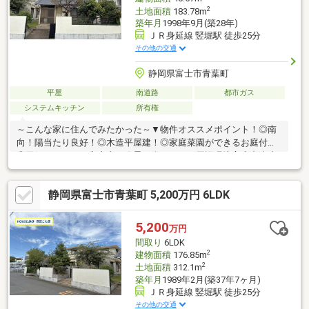
2
土地面積
183.78m
築年月
1998年9月(築28年)
ＪＲ身延線 竪堀駅 徒歩25分
その他の交通
静岡県富士市青葉町
平屋
南道路
都市ガス
システムキッチン
所有権
～こんな家に住んでみたかった～▼物件オススメポイント！◎南
向！陽当たり良好！◎木造平屋建！◎家庭菜園ができるお庭付！
◎天気のいい日は富士山が絶景の街です！▼周辺環境富士中央小
学校まで徒歩10分富士中学校まで徒歩17分ドン・キホーテUNY富
士中央店まで徒歩7分ミニストップ富士青葉町店まで徒歩3分▼▽
静岡県富士市青葉町 5,200万円 6LDK
当店はこんなお店です▽▼今から見たいも対応！＃女性スタッフ
も在籍で安心♪＃ベテランスタッフのいる安心のお店！＃
Instagramでのルームツアー投稿などの発信！どなたでも相談しや
5,200
万円
すいお店を目指しています♪測量前につき面積の変動の可能性があ
間取り
6LDK
ります
2
建物面積
176.85m
2
土地面積
312.1m
築年月
1989年2月(築37年7ヶ月)
ＪＲ身延線 竪堀駅 徒歩25分
その他の交通