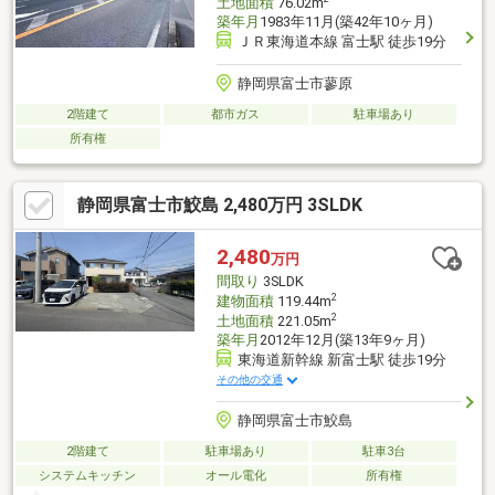
土地面積
76.02m
築年月
1983年11月(築42年10ヶ月)
ＪＲ東海道本線 富士駅 徒歩19分
静岡県富士市蓼原
2階建て
都市ガス
駐車場あり
所有権
静岡県富士市鮫島 2,480万円 3SLDK
2,480
万円
間取り
3SLDK
2
建物面積
119.44m
2
土地面積
221.05m
築年月
2012年12月(築13年9ヶ月)
東海道新幹線 新富士駅 徒歩19分
その他の交通
静岡県富士市鮫島
2階建て
駐車場あり
駐車3台
システムキッチン
オール電化
所有権