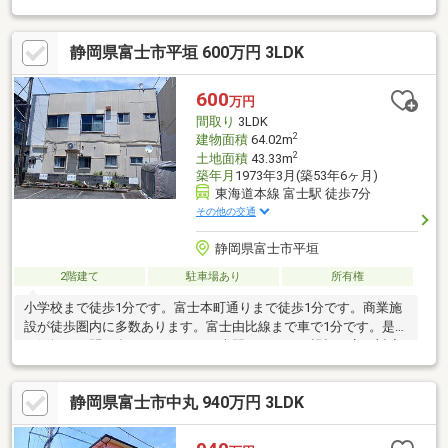
坪以上、ＬＤＫ１８畳以上、省エネ給湯器、南向き、システムキ
ッチン、浴室乾燥機、陽当り良好、全居室収納、角地、和室、整
静岡県富士市平垣 600万円 3LDK
形地、庭、シャワー付洗面化粧台、対面式キッチン、バリアフリ
ー、トイレ２ヶ所、浴室１坪以上、２階建、南面バルコニー、オ
ートバス、温水洗浄便座、浴室に窓、ＴＶモニタ付インターホ
600
万円
ン、節水型トイレ、前面棟無、ウッドデッキ、パントリー（食
間取り
3LDK
器・食品の収納庫）、ウォークインクローゼット、ＩＨクッキン
2
建物面積
64.02m
グヒーター、全居室複層ガ
2
土地面積
43.33m
築年月
1973年3月(築53年6ヶ月)
東海道本線 富士駅 徒歩7分
その他の交通
静岡県富士市平垣
2階建て
駐車場あり
所有権
小学校まで徒歩1分です。富士本町通りまで徒歩1分です。商業施
設が徒歩圏内に多数あります。富士由比線まで車で1分です。是非
お気軽にお問い合わせください。専門スタッフが親切丁寧に対応
いたします。
静岡県富士市中丸 940万円 3LDK