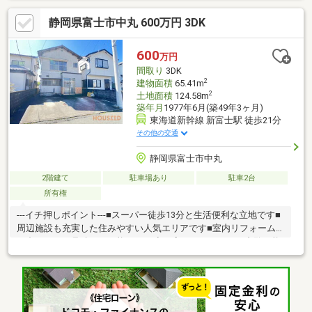
静岡県富士市中丸 600万円 3DK
600
万円
間取り
3DK
2
建物面積
65.41m
2
土地面積
124.58m
築年月
1977年6月(築49年3ヶ月)
東海道新幹線 新富士駅 徒歩21分
その他の交通
静岡県富士市中丸
2階建て
駐車場あり
駐車2台
所有権
---イチ押しポイント---■スーパー徒歩13分と生活便利な立地です■
周辺施設も充実した住みやすい人気エリアです■室内リフォーム
も合わせてお見積もり可能です♪■空き家につきいつでも内覧可能
です！---周辺環境---■スーパーまで徒歩13分/1034ｍ■田子浦小学
校まで徒歩14分/1127ｍ◇◇買替の方、自己資金の少ない方、勤
続年数短い方、自営業の方住宅ローンにご不安のある方、お気軽
にご相談ください◇◇「お家探し」「ご売却」は 地域密着型不動
産 株式会社ハウシード売買部におまかせ下さい！