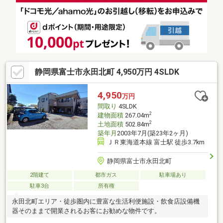
のロゴの付いた画像は、現況家具等有ります。売主様のプライバ
シーに配慮しCG加工により家具等消去した画像となり、現況との
相違がある場合は現況を優先致します。※設備の内容・状況等は
現況を優先致します。
静岡県富士市永田北町 4,950万円 4SLDK
4,950
万円
間取り
4SLDK
2
建物面積
267.04m
2
土地面積
502.84m
築年月
2003年7月(築23年2ヶ月)
ＪＲ東海道本線 富士駅 徒歩3.7km
静岡県富士市永田北町
2階建て
都市ガス
駐車場あり
駐車3台
所有権
永田北町エリア・徒歩圏内に豊富な生活利便施設・飲食店設備機
器そのままで開業されるお客にお勧めな物件です。