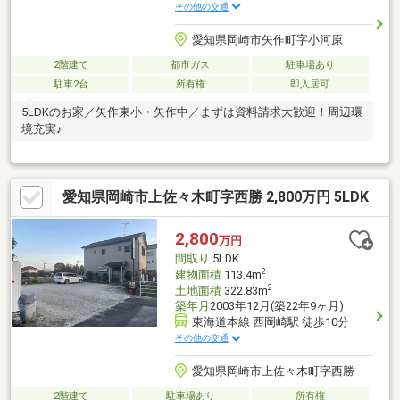
その他の交通
愛知県岡崎市矢作町字小河原
2階建て
都市ガス
駐車場あり
駐車2台
所有権
即入居可
5LDKのお家／矢作東小・矢作中／まずは資料請求大歓迎！周辺環
境充実♪
愛知県岡崎市上佐々木町字西勝 2,800万円 5LDK
2,800
万円
間取り
5LDK
2
建物面積
113.4m
2
土地面積
322.83m
築年月
2003年12月(築22年9ヶ月)
東海道本線 西岡崎駅 徒歩10分
その他の交通
愛知県岡崎市上佐々木町字西勝
2階建て
駐車場あり
所有権