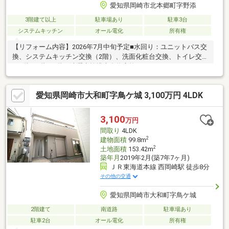
愛知県岡崎市北本郷町字野添
3階建て以上
駐車場あり
駐車3台
システムキッチン
オール電化
所有権
【リフォーム内容】2026年7月中旬予定■水回り：ユニットバス交
換、システムキッチン交換（2階）、洗面化粧台交換、トイレ交換
（1階、2階、3階）洗濯水栓排水金物交換、キッチンコーティン
グ（1階、3階）■内装：全室クロス貼替え、クッションフロア貼
替え（洗面所、トイレ3ヶ所）、畳表替え（2階畳コーナー）、障
愛知県岡崎市大和町字鳥ケ城 3,100万円 4LDK
子襖張替え、全室網戸張替、ダウンライト交換設置、トイレ換気
扇交換（1階、2階、3階）、スイッチコンセント交換、建具一部
リアテック■外装、その他：外壁塗装高圧洗浄、屋上バルコニー
3,100
万円
防水工事、コーキング打ち替え、玄関鍵シリンダー交換、ハウス
間取り
4LDK
クリーニング、エコキュート点検、エレベーター点検、他
2
建物面積
99.8m
2
土地面積
153.42m
築年月
2019年2月(築7年7ヶ月)
ＪＲ東海道本線 西岡崎駅 徒歩8分
その他の交通
愛知県岡崎市大和町字鳥ケ城
2階建て
南道路
駐車場あり
駐車2台
オール電化
所有権