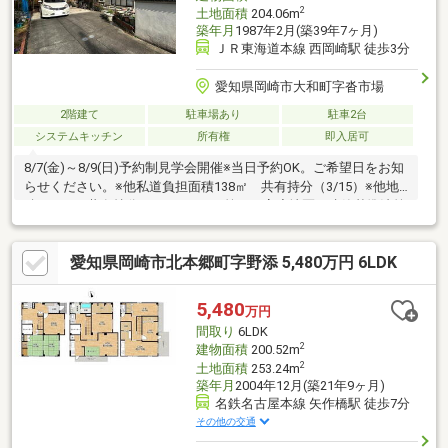
2
土地面積
204.06m
築年月
1987年2月(築39年7ヶ月)
ＪＲ東海道本線 西岡崎駅 徒歩3分
愛知県岡崎市大和町字沓市場
2階建て
駐車場あり
駐車2台
システムキッチン
所有権
即入居可
8/7(金)～8/9(日)予約制見学会開催※当日予約OK。ご希望日をお知
らせください。※他私道負担面積138㎡ 共有持分（3/15）※他地
積7.21㎡ 共有持分（3/15）※25m第二種高度地区、建築基準法第
22条区域※各階面積：1階52.17㎡ 2階47.2㎡※情報と現況が相違す
る場合は、現況優先とします。※司法書士・個別プロパン供給会
愛知県岡崎市北本郷町字野添 5,480万円 6LDK
社は売主の指定になります。プロパンガスの消費に係る配管設
備、ガス器具等は、本土地建物の販売価格には含まれておりませ
ん。※通学の区域に関しては自治体や教育委員会等にご確認くだ
5,480
万円
さい。
間取り
6LDK
2
建物面積
200.52m
2
土地面積
253.24m
築年月
2004年12月(築21年9ヶ月)
名鉄名古屋本線 矢作橋駅 徒歩7分
その他の交通