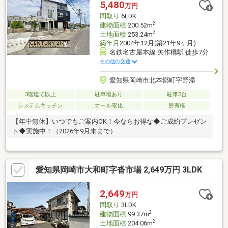
5,480
万円
間取り
6LDK
2
建物面積
200.52m
2
土地面積
253.24m
築年月
2004年12月(築21年9ヶ月)
名鉄名古屋本線 矢作橋駅 徒歩7分
その他の交通
愛知県岡崎市北本郷町字野添
3階建て以上
駐車場あり
駐車3台
システムキッチン
オール電化
所有権
【年中無休】いつでもご案内OK！今ならお得な◆ご成約プレゼン
ト◆実施中！（2026年9月末まで）
愛知県岡崎市大和町字沓市場 2,649万円 3LDK
2,649
万円
間取り
3LDK
2
建物面積
99.37m
2
土地面積
204.06m