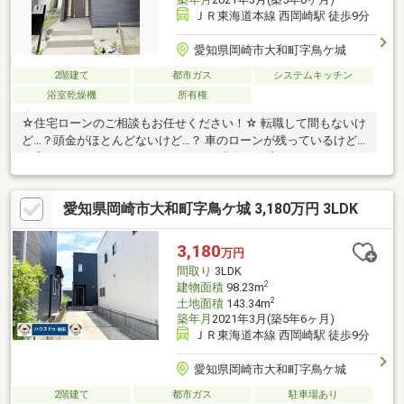
ＪＲ東海道本線 西岡崎駅 徒歩9分
愛知県岡崎市大和町字鳥ケ城
2階建て
都市ガス
システムキッチン
浴室乾燥機
所有権
☆住宅ローンのご相談もお任せください！☆ 転職して間もないけ
ど…？頭金がほとんどないけど…？ 車のローンが残っているけど
住宅ローンは組めるの…？ リフォーム費用も住宅ローンは組め
る…？等 自己資金０円、自営業の方、勤務年数が短い方など資金
計画でご不安な方も お気軽にご相談ください♪ 住宅ローンや保
愛知県岡崎市大和町字鳥ケ城 3,180万円 3LDK
険、不動産に関する税金法律、その他各種手続きのことなど、 お
客様が安心して購入できるようお手伝いさせていただきます！ま
ずはお問合せください！
3,180
万円
間取り
3LDK
2
建物面積
98.23m
2
土地面積
143.34m
築年月
2021年3月(築5年6ヶ月)
ＪＲ東海道本線 西岡崎駅 徒歩9分
愛知県岡崎市大和町字鳥ケ城
2階建て
都市ガス
駐車場あり