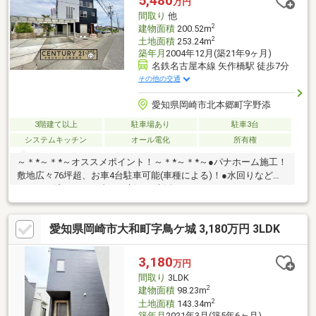
5,480
万円
♪◇◆◇◆◇◆◇◆◇◆◇◆◇◆◇◆◇◆◇◆◇◆◇
間取り
他
2
建物面積
200.52m
2
土地面積
253.24m
築年月
2004年12月(築21年9ヶ月)
名鉄名古屋本線 矢作橋駅 徒歩7分
その他の交通
愛知県岡崎市北本郷町字野添
3階建て以上
駐車場あり
駐車3台
システムキッチン
オール電化
所有権
～＊*～＊*～オススメポイント！～＊*～＊*～●パナホーム施工！
敷地広々76坪超、お車4台駐車可能(車種による)！●水回りなどリ
フォーム済みなので直ぐに新しい生活がスタートできます！●16
帖LDKは明るく風通し良い空間でご家族がゆったりと過ごすこと
ができます！●WIC、ホールの収納など収納豊富なお家です！●毎
愛知県岡崎市大和町字鳥ケ城 3,180万円 3LDK
日の生活が豊かになるお庭付！チェアを置いたりグリーンを育て
たりと様々な用途で楽しめます！【周辺環境】■名鉄名古屋本線
『矢作橋』駅まで徒歩約7分と通勤・通学に便利な立地！■国道1
3,180
万円
号線にアクセスが良くお車での移動に便利！他にもオススメがい
間取り
3LDK
っぱい！お気軽にお問合せください！
2
建物面積
98.23m
2
土地面積
143.34m
築年月
2021年3月(築5年6ヶ月)