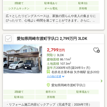
2階建て
駐車場あり
駐車2台
システムキッチン
オール電化
所有権
広々としたリビングスペースは、家族の団らんや友人の集まりに
ぴったりで、心地よい時間を過ごすことができます。さらに、収
納スペースが充実しており、生活用品や季節物の収納に困ること
はありません。オール電化住宅なので、エコな暮らしを実現でき
るだけでなく、光熱費の節約も期待できます。角地に位置してい
愛知県岡崎市渡町字圦口 2,799万円 3LDK
るため、通風や日当たりに優れ、開放感あふれる暮らしができま
す。ぜひ、ご検討ください。
2,799
万円
間取り
3LDK
2
建物面積
86.11m
2
土地面積
107.3m
築年月
2000年4月(築26年5ヶ月)
名鉄名古屋本線 矢作橋駅 徒歩20分
その他の交通
愛知県岡崎市渡町字圦口
2階建て
都市ガス
駐車場あり
駐車2台
所有権
・リフォーム施工内容ピックアップ（完成予定：2026年7月）