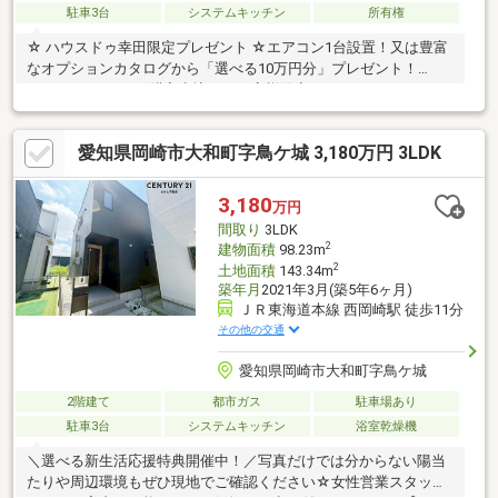
駐車3台
システムキッチン
所有権
☆ ハウスドゥ幸田限定プレゼント ☆エアコン1台設置！又は豊富
なオプションカタログから「選べる10万円分」プレゼント！
2026/9/30までにご購入申込みのお客様限定！ イチオシポイント
◎機能性が高いシステムキッチンには食洗機が付いております！
◎駐車3台可能！◎WICやシューズインクローゼットなど収納が豊
愛知県岡崎市大和町字鳥ケ城 3,180万円 3LDK
富です♪【返済例】月々76、704円3180万円借入、変動金利
0.75％、40年、ボーナス払い0円。別途諸費用。※月々のお支払い
はボーナス有無や、ご返済年数など様々なプランをご相談できま
3,180
万円
す！【学校】◎矢作南小学校 徒歩約9分◎矢作中学校 徒歩約
間取り
3LDK
33分
2
建物面積
98.23m
2
土地面積
143.34m
築年月
2021年3月(築5年6ヶ月)
ＪＲ東海道本線 西岡崎駅 徒歩11分
その他の交通
愛知県岡崎市大和町字鳥ケ城
2階建て
都市ガス
駐車場あり
駐車3台
システムキッチン
浴室乾燥機
＼選べる新生活応援特典開催中！／写真だけでは分からない陽当
たりや周辺環境もぜひ現地でご確認ください☆女性営業スタッフ