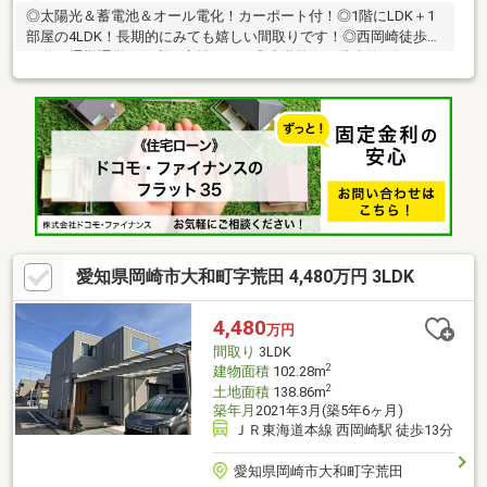
◎太陽光＆蓄電池＆オール電化！カーポート付！◎1階にLDK＋1
部屋の4LDK！長期的にみても嬉しい間取りです！◎西岡崎徒歩約
10分！通勤通学に便利な立地です！◎小学校まで徒歩約6分！お
子様がいるご家庭も安心です◎◎ウォークインクローゼット付き
で収納充実！◎カウンターキッチンでリビングを見渡せます♪～～
ライフインフォメーション～～・JR東海道本線「西岡崎」駅：徒
歩約10分・矢作南小学校：徒歩約6分・矢作中学校：徒歩約37
分・フェルナ大和店：徒歩4分・サンドラッグ岡崎大和田店：徒歩
6分・フィール大和店：徒歩9分・エルエルタウン：徒歩32分
愛知県岡崎市大和町字荒田 4,480万円 3LDK
4,480
万円
間取り
3LDK
2
建物面積
102.28m
2
土地面積
138.86m
築年月
2021年3月(築5年6ヶ月)
ＪＲ東海道本線 西岡崎駅 徒歩13分
愛知県岡崎市大和町字荒田