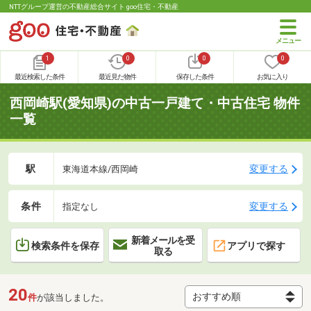
NTTグループ運営の不動産総合サイト goo住宅・不動産
1
0
0
0
最近検索した条件
最近見た物件
保存した条件
お気に入り
西岡崎駅(愛知県)の中古一戸建て・中古住宅 物件
一覧
駅
変更する
東海道本線/西岡崎
条件
変更する
指定なし
新着メールを受
検索条件を保存
アプリで探す
取る
20
件
が該当しました。