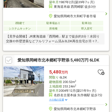
築年月
1987年2月(築39年7ヶ月)
東海道本線 西岡崎駅 徒歩3分
愛知県岡崎市大和町字沓市場
2階建て
駐車場あり
駐車2台
システムキッチン
所有権
即入居可
【見学会開催】JR東海道線「西岡崎」駅まで徒歩約3分！水回り
交換や外壁塗装などフルリフォーム済み3LDK再生住宅が月々7万
円台から登場！矢作南小、矢作中学校エリア！
愛知県岡崎市北本郷町字野添 5,480万円 6LDK
5,480
万円
間取り
6LDK
2
建物面積
200.52m
2
土地面積
253.24m
築年月
2004年12月(築21年9ヶ月)
名鉄名古屋本線 矢作橋駅 徒歩7分
その他の交通
愛知県岡崎市北本郷町字野添