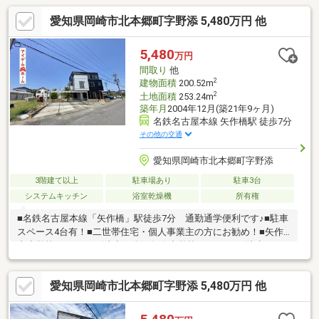
愛知県岡崎市北本郷町字野添 5,480万円 他
5,480
万円
間取り
他
2
建物面積
200.52m
2
土地面積
253.24m
築年月
2004年12月(築21年9ヶ月)
名鉄名古屋本線 矢作橋駅 徒歩7分
その他の交通
愛知県岡崎市北本郷町字野添
3階建て以上
駐車場あり
駐車3台
システムキッチン
浴室乾燥機
所有権
■名鉄名古屋本線「矢作橋」駅徒歩7分 通勤通学便利です♪■駐車
スペース4台有！■二世帯住宅・個人事業主の方にお勧め！■矢作
東小学校まで1435m(徒歩18分)■矢作中学校まで1030m(徒歩13
分)◇◆◇◆◇◆◇◆◇◆◇◆◇◆◇◆◇◆◇◆◇◆◇0120-
503-720【通話料無料】へお気軽にお問い合わせください！平日、
愛知県岡崎市北本郷町字野添 5,480万円 他
土日問わずご案内致します！自己資金0円、自営業の方、勤務年数
が短い方など資金計画でご不安な方もお気軽にご相談ください♪未
公開物件情報も多数ご用意しております