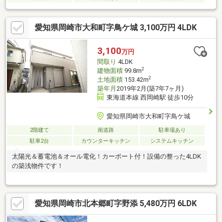
愛知県岡崎市大和町字鳥ケ城 3,100万円 4LDK
3,100
万円
間取り
4LDK
2
建物面積
99.8m
2
土地面積
153.42m
築年月
2019年2月(築7年7ヶ月)
東海道本線 西岡崎駅 徒歩10分
愛知県岡崎市大和町字鳥ケ城
2階建て
南道路
駐車場あり
駐車2台
カウンターキッチン
システムキッチン
太陽光＆蓄電池＆オール電化！カーポート付！設備の整った4LDK
の築浅物件です！
愛知県岡崎市北本郷町字野添 5,480万円 6LDK