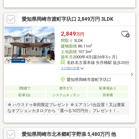
によるご案内も可能です！お気軽にお申し付けください！【おす
すめポイント】◆JR「西岡崎」駅徒歩約9分の好立地◆名鉄バス
「牧内」停まで徒歩約4分とバスも利用可能◆2021年3月築の築浅
愛知県岡崎市渡町字圦口 2,849万円 3LDK
物件◆カースペース3台分あり◆スーパーや商業施設が徒歩圏内
で生活利便性◎【周辺環境】◆矢作南小学校…徒歩6分◆北部中学
校…徒歩37分◆フェルナ大和店…徒歩3分＼お気軽にお問い合わせ
2,849
万円
ください！／
間取り
3LDK
2
建物面積
86.11m
2
土地面積
107.3m
築年月
2000年4月(築26年5ヶ月)
名鉄名古屋本線 矢作橋駅 徒歩20分
その他の交通
愛知県岡崎市渡町字圦口
2階建て
都市ガス
駐車場あり
駐車2台
システムキッチン
所有権
☆ ハウスドゥ幸田限定プレゼント ☆エアコン1台設置！又は豊富
なオプションカタログから「選べる10万円分」プレゼント！
2026/9/30までにご購入申込みのお客様限定！ イチオシポイント
◎内外装リフォーム予定の再生住宅！◎広々LDK18帖でお好きな
インテリアに♪収納も付いております！◎吹抜けで、開放感ある空
愛知県岡崎市北本郷町字野添 5,480万円 他
間になっています！【返済例】月々70、035円2849万円借入、変