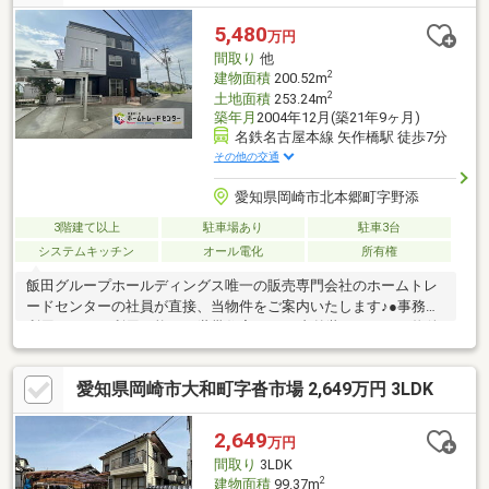
動金利0.85％、40年、ボーナス払い0円。別途諸費用。※ボーナス
有無や、ご返済年数など様々なプランをご相談できます！【学
5,480
万円
校】◎矢作南小学校 徒歩約14分◎竜海中学校 徒歩約25分
間取り
他
2
建物面積
200.52m
2
土地面積
253.24m
築年月
2004年12月(築21年9ヶ月)
名鉄名古屋本線 矢作橋駅 徒歩7分
その他の交通
愛知県岡崎市北本郷町字野添
3階建て以上
駐車場あり
駐車3台
システムキッチン
オール電化
所有権
飯田グループホールディングス唯一の販売専門会社のホームトレ
ードセンターの社員が直接、当物件をご案内いたします♪●事務所
利用としても利用可能な二世帯住宅です♪●内外装リフォーム物件
●名鉄名古屋本線「矢作橋」駅徒歩7分●４台駐車可能なカーポー
ト付き住宅●既存住宅かし保険付きで万が一にも安心です資料の
愛知県岡崎市大和町字沓市場 2,649万円 3LDK
ご請求・現地のご案内はお電話でも受け付けております。フリー
ダイヤル 【 ０１２０－８８２－８３８ 】
2,649
万円
間取り
3LDK
2
建物面積
99.37m