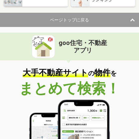
ページトップに戻る
goo住宅・不動産
アプリ
大手不動産サイト
物件
の
を
まとめて検索！