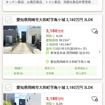
キッチン新品、お風呂新品、トイレ新品、洗面台新品外壁塗装、
屋根塗装クロス張替え、フロアタイル貼り、網戸貼替え、室内ク
リーニング、クッションフロア張替え、白蟻点検
愛知県岡崎市大和町字鳥ケ城 3,180万円 3LDK
3,180
万円
間取り
3LDK
2
建物面積
98.23m
2
土地面積
143.34m
築年月
2021年3月(築5年6ヶ月)
東海道本線 西岡崎駅 徒歩9分
愛知県岡崎市大和町字鳥ケ城
2階建て
都市ガス
駐車場あり
駐車3台
所有権
即入居可
愛知県岡崎市大和町字鳥ケ城 3,180万円 3LDK
3,180
万円
間取り
3LDK