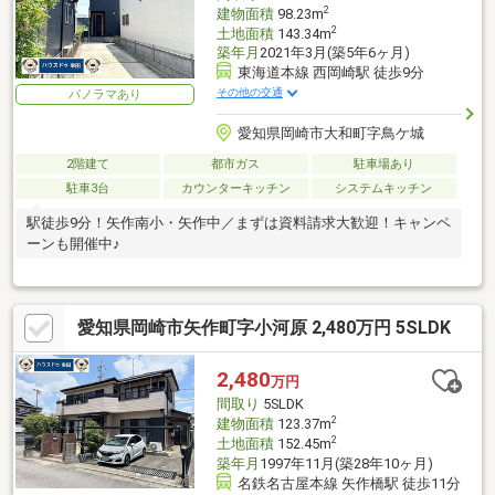
2
建物面積
98.23m
2
土地面積
143.34m
築年月
2021年3月(築5年6ヶ月)
東海道本線 西岡崎駅 徒歩9分
その他の交通
パノラマあり
愛知県岡崎市大和町字鳥ケ城
2階建て
都市ガス
駐車場あり
駐車3台
カウンターキッチン
システムキッチン
駅徒歩9分！矢作南小・矢作中／まずは資料請求大歓迎！キャンペ
ーンも開催中♪
愛知県岡崎市矢作町字小河原 2,480万円 5SLDK
2,480
万円
間取り
5SLDK
2
建物面積
123.37m
2
土地面積
152.45m
築年月
1997年11月(築28年10ヶ月)
名鉄名古屋本線 矢作橋駅 徒歩11分