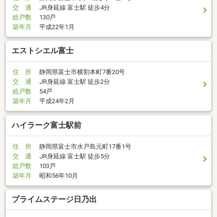
交 通
JR身延線 富士駅 徒歩4分
総戸数
130戸
築年月
平成22年1月
エストシエル富士
住 所
静岡県富士市横割本町7番20号
交 通
JR身延線 富士駅 徒歩2分
総戸数
54戸
築年月
平成24年2月
ハイラーク富士駅前
住 所
静岡県富士市水戸島元町17番1号
交 通
JR身延線 富士駅 徒歩5分
総戸数
103戸
築年月
昭和56年10月
プライムステージ日乃出