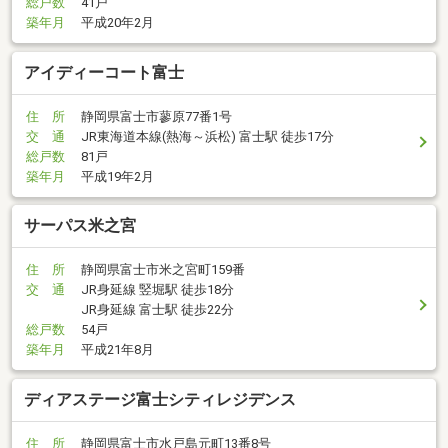
総戸数
41戸
築年月
平成20年2月
アイディーコート富士
住 所
静岡県富士市蓼原77番1号
交 通
JR東海道本線(熱海～浜松) 富士駅 徒歩17分
総戸数
81戸
築年月
平成19年2月
サーパス米之宮
住 所
静岡県富士市米之宮町159番
交 通
JR身延線 竪堀駅 徒歩18分
JR身延線 富士駅 徒歩22分
総戸数
54戸
築年月
平成21年8月
ディアステージ富士シティレジデンス
住 所
静岡県富士市水戸島元町13番8号