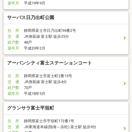
築年月
平成19年9月
サーパス日乃出町公園
住 所
静岡県富士市日乃出町94番2号
交 通
JR身延線 富士駅 徒歩25分
総戸数
48戸
築年月
平成20年2月
アーバンシティ富士ステーションコート
住 所
静岡県富士市富士町2番15号
交 通
JR身延線 富士駅 徒歩4分
総戸数
70戸
築年月
平成18年5月
グランサラ富士平垣町
住 所
静岡県富士市平垣町172番1号
交 通
JR東海道本線(熱海～浜松) 富士駅 徒歩9分