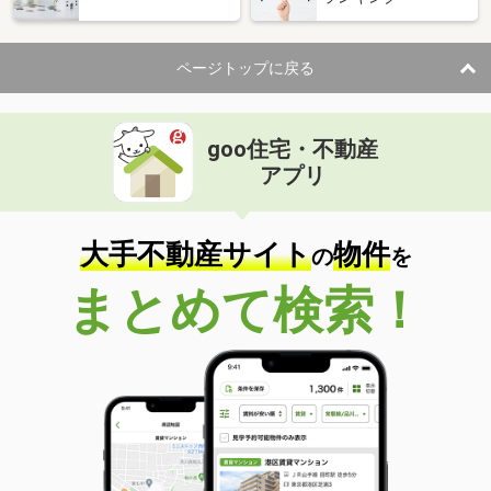
ページトップに戻る
goo住宅・不動産
アプリ
大手不動産サイト
物件
の
を
まとめて検索！