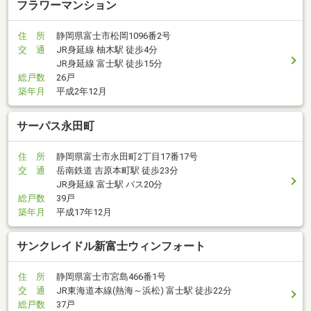
フラワーマンション
住 所
静岡県富士市松岡1096番2号
交 通
JR身延線 柚木駅 徒歩4分
JR身延線 富士駅 徒歩15分
総戸数
26戸
築年月
平成2年12月
サーパス永田町
住 所
静岡県富士市永田町2丁目17番17号
交 通
岳南鉄道 吉原本町駅 徒歩23分
JR身延線 富士駅 バス20分
総戸数
39戸
築年月
平成17年12月
サンクレイドル新富士ウィンフォート
住 所
静岡県富士市宮島466番1号
交 通
JR東海道本線(熱海～浜松) 富士駅 徒歩22分
総戸数
37戸