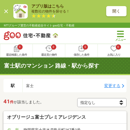
アプリ版はこちら
開く
複数社の物件を探せる！
NTTグループ運営の不動産総合サイト goo住宅・不動産
0
0
0
0
最近検索した条件
最近見た物件
保存した条件
お気に入り
富士駅のマンション 路線・駅から探す
駅
変更する
富士
41
件
が該当しました。
オブリージュ富士プレミアレジデンス
住 所
静岡県富士市水戸島元町167番1号