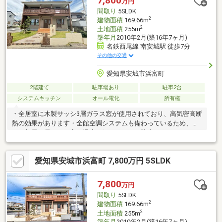
7,800
万円
店 295 m・V・ドラッグ安城横山店 631 m・三井ショッピング
間取り
5SLDK
パークららぽーと安城 2.2 km
2
建物面積
169.66m
2
土地面積
255m
築年月
2010年2月(築16年7ヶ月)
名鉄西尾線 南安城駅 徒歩7分
その他の交通
愛知県安城市浜富町
2階建て
駐車場あり
駐車2台
システムキッチン
オール電化
所有権
・全居室に木製サッシ3層ガラス窓が使用されており、高気密高断
熱の効果があります・全館空調システムも備わっているため、ど
この部屋に居ても一定の温度が保たれます・駐車スペースは、カ
ーポート2台分に加え、建物横に縦列駐車にて2台分の駐車スペー
スがございます ※駐輪可能台数は車種によります【リフォーム履
愛知県安城市浜富町 7,800万円 5SLDK
歴】・2014年9月 カーポート設置・2019年7月 薪ストーブ設
置・2019年7月 1Fエアコン設置・2023年9月 エコキュート交
換・2023年11月 蓄電池(9.8kw)設置・2024年10月 窓枠、玄関
7,800
万円
ドア、ベランダ塗装・2025年3月 1Fトイレ便座交換
間取り
5SLDK
2
建物面積
169.66m
2
土地面積
255m
築年月
2010年2月(築16年7ヶ月)