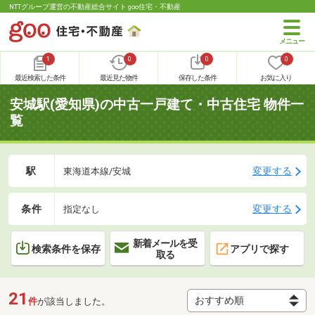
NTTグループ運営の不動産総合サイト goo住宅・不動産
1
0
0
0
最近検索した条件
最近見た物件
保存した条件
お気に入り
安城駅(愛知県)の中古一戸建て・中古住宅 物件一
覧
駅
変更する
東海道本線/安城
条件
変更する
指定なし
新着メールを受
検索条件を保存
アプリで探す
取る
21
件
が該当しました。