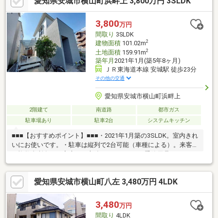
愛知県安城市横山町浜畔上 3,800万円 3SLDK
歩7分）ローソン安城城南店まで約180ｍ（徒歩3分）ドラッグス
ギヤマ安城店まで580ｍ（徒歩8分）やました内科小児科クリニッ
クまで約750ｍ（徒歩10分）錦保育園まで約620ｍ（徒歩8分）細
3,800
万円
田公園まで約300ｍ（徒歩4分）
間取り
3SLDK
2
建物面積
101.02m
2
土地面積
159.91m
築年月
2021年1月(築5年8ヶ月)
ＪＲ東海道本線 安城駅 徒歩23分
その他の交通
愛知県安城市横山町浜畔上
2階建て
南道路
都市ガス
駐車場あり
駐車2台
システムキッチン
■■■【おすすめポイント】■■■・2021年1月築の3SLDK。室内きれ
いにお使いです。・駐車は縦列で2台可能（車種による）。来客時
や複数台所有のご家庭にも心強いスペース。・季節用品をしまえ
るストックルームや可動棚付きパントリー、ウォークインクロー
ゼットを備え、住まい全体をすっきり保てます。・居室は家具配
愛知県安城市横山町八左 3,480万円 4LDK
置がしやすい設計。家事動線にも配慮され、日々の暮らしを快適
にサポートします。・最寄り駅まで徒歩約23分。自転車や車の利
用もしやすいエリアで、落ち着いた環境をお求めの方に適してい
3,480
万円
ます。・築年数の浅さと収納力が魅力の一邸です。・周辺に買い
間取り
4LDK