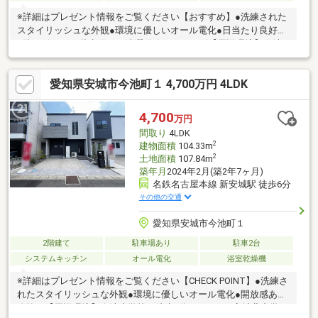
※詳細はプレゼント情報をご覧ください【おすすめ】●洗練された
スタイリッシュな外観●環境に優しいオール電化●日当たり良好な
2階リビング●2階水廻りで洗濯動線がスムーズ【周辺環境】今池
小学校：徒歩9分（675ｍ） 安城北中学校：徒歩23分（1821ｍ）
コンビニ ローソン 新安城駅前店：徒歩6分（437ｍ） スーパ
愛知県安城市今池町１ 4,700万円 4LDK
ー イトーヨーカドー 安城店：徒歩6分（464ｍ） ●お客様とのお
約束・物件を購入するにあたり、購入の流れを事前に明確にお伝
えします・物件を購入するにあたり、物件購入に伴う費用を事前
4,700
万円
に明確にお伝えします・物件のメリット・デメリットを正確にお
間取り
4LDK
伝えします
2
建物面積
104.33m
2
土地面積
107.84m
築年月
2024年2月(築2年7ヶ月)
名鉄名古屋本線 新安城駅 徒歩6分
その他の交通
愛知県安城市今池町１
2階建て
駐車場あり
駐車2台
システムキッチン
オール電化
浴室乾燥機
※詳細はプレゼント情報をご覧ください【CHECK POINT】●洗練さ
れたスタイリッシュな外観●環境に優しいオール電化●開放感ある
吹抜け【周辺環境】今池小学校：徒歩9分（675ｍ） 安城北中学