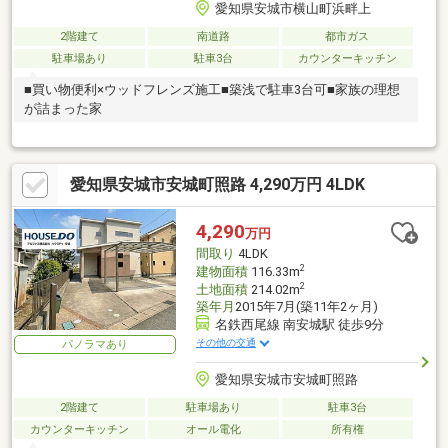
愛知県安城市横山町浜畔上
2階建て
南道路
都市ガス
駐車場あり
駐車3台
カウンターキッチン
■買い物便利×ウッドフレンズ施工■築浅で駐車3台可■家族の理想
が詰まった家
愛知県安城市安城町照路 4,290万円 4LDK
4,290
万円
間取り
4LDK
2
建物面積
116.33m
2
土地面積
214.02m
築年月
2015年7月(築11年2ヶ月)
名鉄西尾線 南安城駅 徒歩9分
その他の交通
パノラマあり
愛知県安城市安城町照路
2階建て
駐車場あり
駐車3台
カウンターキッチン
オール電化
所有権