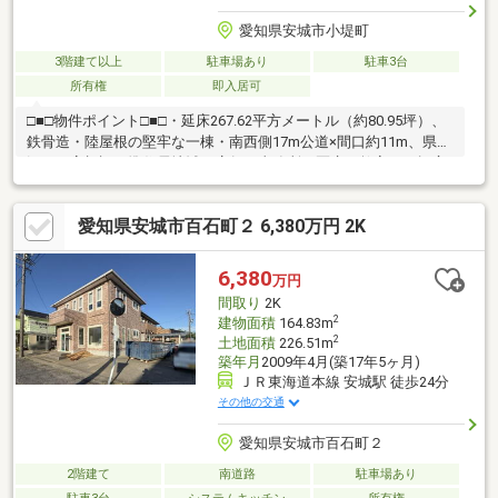
愛知県安城市小堤町
3階建て以上
駐車場あり
駐車3台
所有権
即入居可
□■□物件ポイント□■□・延床267.62平方メートル（約80.95坪）、
鉄骨造・陸屋根の堅牢な一棟・南西側17m公道×間口約11m、県道
沿いで高視認・準住居地域で店舗・事務所・医療・教室など幅広
く適合・8DK＋テナント（トイレ7ヶ所・浴室5ヶ所）でシェアハ
ウス・民泊・事業用途・オーナー住まいに好適、使い方自由自
愛知県安城市百石町２ 6,380万円 2K
在・駐車4台可能・JR安城駅徒歩10分・名鉄「南安城」駅徒歩約
13分・現況空家・即引渡し可、募集・開業の初動が早い・48号線
沿い 集客に強い一棟建物□■□【ご内覧・ご来店 ご希望のお客
6,380
万円
様へ】□■□ご来店・ご案内可能です！ご希望のお日にちをお気軽
間取り
2K
にご連絡ください。
2
建物面積
164.83m
2
土地面積
226.51m
築年月
2009年4月(築17年5ヶ月)
ＪＲ東海道本線 安城駅 徒歩24分
その他の交通
愛知県安城市百石町２
2階建て
南道路
駐車場あり