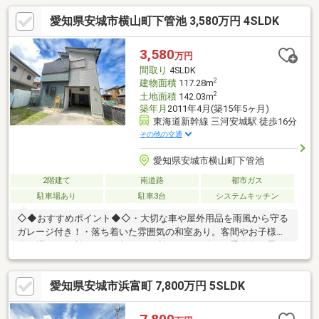
愛知県安城市横山町下管池 3,580万円 4SLDK
3,580
万円
間取り
4SLDK
2
建物面積
117.28m
2
土地面積
142.03m
築年月
2011年4月(築15年5ヶ月)
東海道新幹線 三河安城駅 徒歩16分
その他の交通
愛知県安城市横山町下管池
2階建て
南道路
都市ガス
駐車場あり
駐車3台
システムキッチン
◇◆おすすめポイント◆◇・大切な車や屋外用品を雨風から守る
ガレージ付き！・落ち着いた雰囲気の和室あり。客間やお子様の
遊び場にも便利です。・収納に便利なロフト付き！季節物や思い
出の品もすっきり片付きます。・納戸付きで収納豊富！各居室を
広々と有効活用できます。・ワイドテラス・2面バルコニー付き！
愛知県安城市浜富町 7,800万円 5SLDK
気持ちの良い風が通り抜け、開放感も抜群です。・4LDKの間取り
で、家族の生活動線がスムーズに整います◎◇◆周辺環境◆◇・
ドミー安城横山店 619ｍ・セブンイレブン三河安城東町１丁目