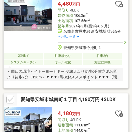
が短い方など資金計画でご不安な方もお気軽にご相談ください♪未
4,480
万円
公開物件情報も多数ご用意しております
間取り
4LDK
♪◇◆◇◆◇◆◇◆◇◆◇◆◇◆◇◆◇◆◇◆◇◆◇
2
建物面積
106.3m
2
土地面積
107.55m
築年月
2024年3月(築2年6ヶ月)
名鉄名古屋本線 新安城駅 徒歩5分
その他の交通
愛知県安城市今池町１
2階建て
駐車場あり
駐車2台
システムキッチン
オール電化
浴室乾燥機
～周辺の環境～イトーヨーカドー 安城店より徒歩6分前之池公園
より徒歩2分（126ｍ）▼▼▼1号棟おススメポイント▼▼▼【環
境に優しい「低炭素住宅」×オール電化住宅】①2階リビング家族
団らんの空間を明るく演出②2階水回りを採用し、洗濯動線がス
ムーズ③たっぷり収納ウォークインクローゼット④子育てに優
愛知県安城市城南町１丁目 4,180万円 4SLDK
しい対面型キッチン⑤南向きバルコニー⑥発砲ウレタンフォー
ム断熱材採用（長期優良住宅よりも厚い）桜コンサルタントでは
無料FP相談を行っております！ あなたのライフステージに合わ
4,180
万円
せて住宅ローン商品をご提案いたしますので、お気軽にご相談下
間取り
4SLDK
さいませ！
2
建物面積
111.81m
2
土地面積
144.07m