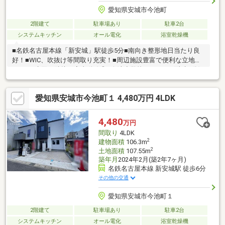
愛知県安城市今池町
2階建て
駐車場あり
駐車2台
システムキッチン
オール電化
浴室乾燥機
■名鉄名古屋本線「新安城」駅徒歩5分■南向き整形地日当たり良
好！■WIC、吹抜け等間取り充実！■周辺施設豊富で便利な立地！
■LDKと水回り隣接で家事動線◎■今池小学校まで675ｍ(徒歩9分)■
安城北中学校まで1821m(徒歩23
分)◇◆◇◆◇◆◇◆◇◆◇◆◇◆◇◆◇◆◇◆◇◆◇0120-
愛知県安城市今池町１ 4,480万円 4LDK
503-720【通話料無料】へお気軽にお問い合わせください！平日、
土日問わずご案内致します！自己資金0円、自営業の方、勤務年数
が短い方など資金計画でご不安な方もお気軽にご相談ください♪未
4,480
万円
公開物件情報も多数ご用意しております
間取り
4LDK
♪◇◆◇◆◇◆◇◆◇◆◇◆◇◆◇◆◇◆◇◆◇◆◇
2
建物面積
106.3m
2
土地面積
107.55m
築年月
2024年2月(築2年7ヶ月)
名鉄名古屋本線 新安城駅 徒歩6分
その他の交通
愛知県安城市今池町１
2階建て
駐車場あり
駐車2台
システムキッチン
オール電化
浴室乾燥機