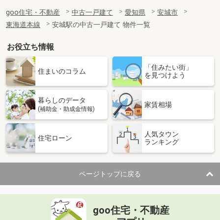
goo住宅・不動産
中古一戸建て
愛知県
安城市
東海道本線
安城駅の中古一戸建て 物件一覧
お役立ち情報
「住みたい街」
住まいのコラム
を見つけよう
暮らしのデータ
家賃相場
(補助金・助成金情報)
人気タウン
住宅ローン
ランキング
ページトップに戻る
goo住宅・不動産