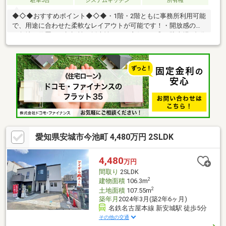
駐車3台
システムキッチン
所有権
◆◇◆おすすめポイント◆◇◆・1階・2階ともに事務所利用可能
で、用途に合わせた柔軟なレイアウトが可能です！・開放感のあ
る角地に位置し、視認性・採光性ともに良好です◎・駐車場7台分
確保可能（※車種による）で来客対応にも便利です！・日当たり
良好で、明るく快適な室内環境です◎・大通りから1本入った立地
のため、落ち着いた環境とアクセス性を両立します！◆◇◆周辺
環境◆◇◆・アミカ安城店 徒歩約13分・ヤマザキＹショップき
りん屋店 徒歩約6分・スギドラッグ百石店 徒歩約2分・ＤＡＩ
ＳＯ安城南店 徒歩約6分・碧海信用金庫城南支店 徒歩約9分
▼△お気軽にお問い合わせください▼△
愛知県安城市今池町 4,480万円 2SLDK
4,480
万円
間取り
2SLDK
2
建物面積
106.3m
2
土地面積
107.55m
築年月
2024年3月(築2年6ヶ月)
名鉄名古屋本線 新安城駅 徒歩5分
その他の交通