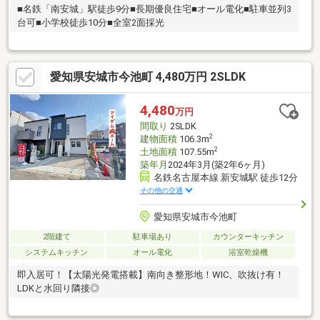
■名鉄「南安城」駅徒歩9分■長期優良住宅■オール電化■駐車並列3
台可■小学校徒歩10分■全室2面採光
愛知県安城市今池町 4,480万円 2SLDK
4,480
万円
間取り
2SLDK
2
建物面積
106.3m
2
土地面積
107.55m
築年月
2024年3月(築2年6ヶ月)
名鉄名古屋本線 新安城駅 徒歩12分
その他の交通
愛知県安城市今池町
2階建て
駐車場あり
カウンターキッチン
システムキッチン
オール電化
浴室乾燥機
即入居可！【太陽光発電搭載】南向き整形地！WIC、吹抜け有！
LDKと水回り隣接◎