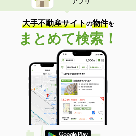
アプリ
大手不動産サイト
物件
の
を
まとめて検索！