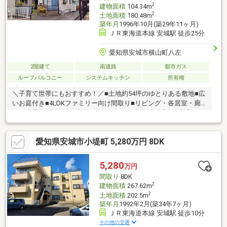
物施設や公園があり、日々の外出も便利です。
2
建物面積
104.34m
2
土地面積
180.48m
築年月
1996年10月(築29年11ヶ月)
ＪＲ東海道本線 安城駅 徒歩25分
愛知県安城市横山町八左
2階建て
南道路
都市ガス
ルーフバルコニー
システムキッチン
所有権
＼子育て世帯にもおすすめ！／■土地約54坪のゆとりある敷地■広
いお庭付き■4LDKファミリー向け間取り■リビング・各居室・廊
下・小屋裏収納あり■南向きバルコニーで陽当たり良好■空家のた
めゆっくりご見学可能■大変きれいにお使いです■照明・カーテ
ン・エアコン付き■スーパー・コンビニ徒歩圏内リフォームのご
愛知県安城市小堤町 5,280万円 8DK
相談もワンストップで対応可能です！
5,280
万円
間取り
8DK
2
建物面積
267.62m
2
土地面積
202.5m
築年月
1992年2月(築34年7ヶ月)
ＪＲ東海道本線 安城駅 徒歩10分
その他の交通