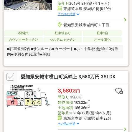
築年月
2019年8月(築7年1ヶ月)
東海道本線 安城駅 徒歩19分
その他の交通
愛知県安城市城南町１丁目
2階建て
駐車場あり
駐車2台
カウンターキッチン
システムキッチン
オール電化
■駐車並列2台■サンルーム■カーポート■小・中学校徒歩約10分圏
内■便利な周辺環境■美邸
愛知県安城市横山町浜畔上 3,580万円 3SLDK
3,580
万円
間取り
3SLDK
2
建物面積
103.22m
2
土地面積
186.36m
築年月
2020年12月(築5年9ヶ月)
東海道本線 安城駅 徒歩22分
その他の交通