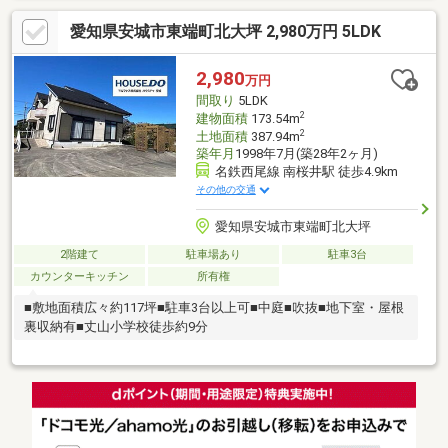
愛知県安城市東端町北大坪 2,980万円 5LDK
2,980
万円
間取り
5LDK
2
建物面積
173.54m
2
土地面積
387.94m
築年月
1998年7月(築28年2ヶ月)
名鉄西尾線 南桜井駅 徒歩4.9km
その他の交通
愛知県安城市東端町北大坪
2階建て
駐車場あり
駐車3台
カウンターキッチン
所有権
■敷地面積広々約117坪■駐車3台以上可■中庭■吹抜■地下室・屋根
裏収納有■丈山小学校徒歩約9分