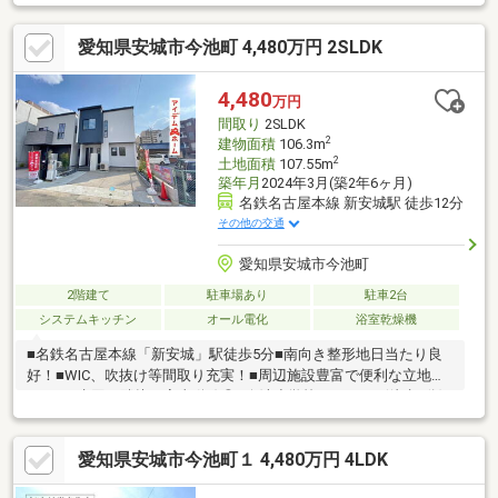
校：徒歩23分（1821ｍ）コンビニ ローソン 新安城駅前店：徒歩
6分（437ｍ） スーパー イトーヨーカドー 安城店：徒歩6分
愛知県安城市今池町 4,480万円 2SLDK
（464ｍ） ●お客様とのお約束・物件を購入するにあたり、購入の
流れを事前に明確にお伝えします・物件を購入するにあたり、物
件購入に伴う費用を事前に明確にお伝えします・物件のメリッ
4,480
万円
ト・デメリットを正確にお伝えします
間取り
2SLDK
2
建物面積
106.3m
2
土地面積
107.55m
築年月
2024年3月(築2年6ヶ月)
名鉄名古屋本線 新安城駅 徒歩12分
その他の交通
愛知県安城市今池町
2階建て
駐車場あり
駐車2台
システムキッチン
オール電化
浴室乾燥機
■名鉄名古屋本線「新安城」駅徒歩5分■南向き整形地日当たり良
好！■WIC、吹抜け等間取り充実！■周辺施設豊富で便利な立地！
■LDKと水回り隣接で家事動線◎■今池小学校まで675ｍ(徒歩9分)■
安城北中学校まで1821m(徒歩23
分)◇◆◇◆◇◆◇◆◇◆◇◆◇◆◇◆◇◆◇◆◇◆◇0120-
愛知県安城市今池町１ 4,480万円 4LDK
935-873【通話料無料】へお気軽にお問い合わせください！平日、
土日問わずご案内致します！自己資金0円、自営業の方、勤務年数