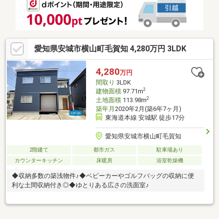
愛知県安城市横山町毛賀知 4,280万円 3LDK
4,280
万円
間取り
3LDK
2
建物面積
97.71m
2
土地面積
113.98m
築年月
2020年2月(築6年7ヶ月)
東海道本線 安城駅 徒歩17分
愛知県安城市横山町毛賀知
2階建て
都市ガス
駐車場あり
カウンターキッチン
床暖房
浴室乾燥機
◆収納多数の築浅物件♪◆ベビーカーやゴルフバッグの収納に便
利な土間収納付き◎◆ゆとりある広さの洗面室♪