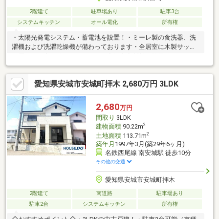
2階建て
駐車場あり
駐車3台
システムキッチン
オール電化
所有権
・太陽光発電システム・蓄電池を設置！・ミーレ製の食洗器、洗
濯機および洗濯乾燥機が備わっております・全居室に木製サッシ
３層ガラス窓が使用されており、高気密高断熱の効果がありま
す・全館空調が備わっているため、どのお部屋に居ても一定の温
度が保たれます・リビングにはコンツーラ製の薪ストーブが設置
愛知県安城市安城町拝木 2,680万円 3LDK
されております・玄関にはエコカラットのクロスが使用されてお
り、湿気や臭気を抑えることができます・駐車4台可能！カーポー
ト２台分に加え、建物横に縦列駐車にて２台分の駐車スペースが
2,680
万円
ございます ※駐輪可能台数は車種によります・南側の庭には屋
間取り
3LDK
外水栓が備わっております・リフォーム歴あり
2
建物面積
90.22m
2
土地面積
113.71m
築年月
1997年3月(築29年6ヶ月)
名鉄西尾線 南安城駅 徒歩10分
その他の交通
愛知県安城市安城町拝木
2階建て
南道路
駐車場あり
駐車2台
システムキッチン
所有権