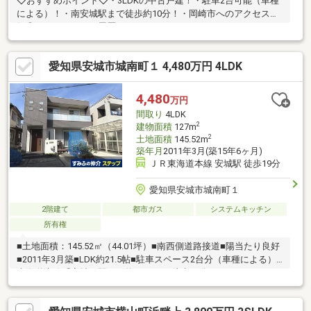
◇おすすめポイント◇・3LDKの中古戸建！・駐車2台可能（車種
による）！・南安城駅まで徒歩約10分！・岡崎市へのアクセス良
好◎ ・リフォーム履歴あり！＊ライフインフォメーション＊・
JAあいち中央安祥支店まで徒歩3分(約190m)・安城南部小学校ま
で徒歩5分(約400m)・ファミリーマート安城宮前店まで徒歩5分(約
愛知県安城市城南町１ 4,480万円 4LDK
360m)・安城市立 南部保育園まで徒歩7分(約530m)・アオキスー
パー東明店まで徒歩9分(約680m)・安城フランテ館まで徒歩8分(約
590m)・安城東明郵便局まで徒歩11分(約830m)・ローソン安城浜
4,480
万円
富店まで徒歩12分(約890m)
間取り
4LDK
2
建物面積
127m
2
土地面積
145.52m
築年月
2011年3月(築15年6ヶ月)
ＪＲ東海道本線 安城駅 徒歩19分
愛知県安城市城南町１
2階建て
都市ガス
システムキッチン
所有権
■土地面積：145.52㎡（44.01坪）■南西側道路接道■陽当たり良好
■2011年3月築■LDK約21.5帖■駐車スペース2台分（車種による）■
東海道本線「安城」駅まで約1520ｍ（徒歩19分）～ライフインフ
ォメーション～錦町小学校まで約790ｍ（徒歩10分）安城南中学
校まで約180ｍ（徒歩3分）業務スーパー安城店まで約550ｍ（徒