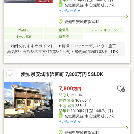
名鉄西尾線 南安城駅 徒歩7分
その他の交通
愛知県安城市浜富町
2階建て
南道路
システムキッチン
オール電化
所有権
－物件のおすすめポイント－▼特徴・スウェーデンハウス施工、
高気密・高断熱の注文住宅(2×4工法)・建物面積約51.32坪、LDKは
約20.6帖の広さ・ご家族が集うリビングに薪ストーブ有・浴室・
ユーティリティを2階に配置・2023年4月にエコキュート交換済・
駐車4台可能(車種による)▼設備・全館空調システム・ミーレ製の
愛知県安城市浜富町 7,800万円 5SLDK
食洗機・洗濯機・衣類乾燥機 ・全居室トリプルガラス・浴
室は1721サイズ▼周辺環境・アオキスーパー東明店 徒歩4分(約
300m)■ ご希望の住まい探しをお手伝いします ━━━━━・・・
7,800
万円
物件の詳細・ご相談はお気軽にお問い合わせください。
間取り
5SLDK
2
建物面積
169.66m
2
土地面積
255m
築年月
2010年2月(築16年7ヶ月)
名鉄西尾線 南安城駅 徒歩7分
その他の交通
愛知県安城市浜富町