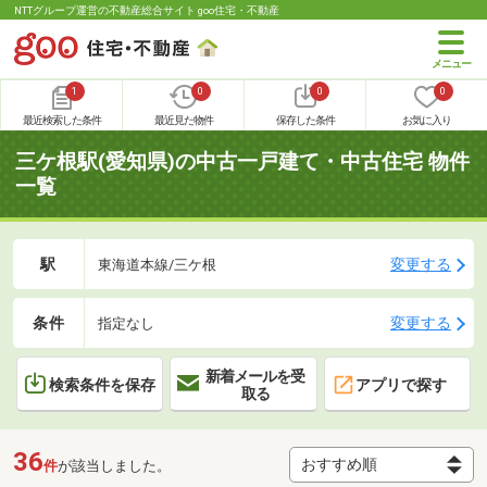
NTTグループ運営の不動産総合サイト goo住宅・不動産
1
0
0
0
最近検索した条件
最近見た物件
保存した条件
お気に入り
三ケ根駅(愛知県)の中古一戸建て・中古住宅 物件
一覧
駅
変更する
東海道本線/三ケ根
条件
変更する
指定なし
新着メールを受
検索条件を保存
アプリで探す
取る
36
件
が該当しました。