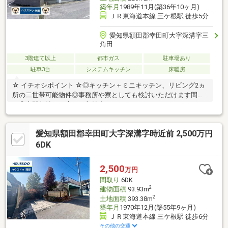
築年月
1989年11月(築36年10ヶ月)
ＪＲ東海道本線 三ケ根駅 徒歩5分
愛知県額田郡幸田町大字深溝字三
角田
3階建て以上
都市ガス
駐車場あり
駐車3台
システムキッチン
床暖房
☆ イチオシポイント ☆◎キッチン＋ミニキッチン、リビング2ヵ
所の二世帯可能物件◎事務所や寮としても検討いただけます間取
り◎土間収納は、大きな収納力はもちろん。DIYやペットコーナー
としても使えそうです。◎充実した部屋数、収納力◎眺めの良い
バルコニーは、屋上ルーフにつながります。◎ご見学受付中【返
愛知県額田郡幸田町大字深溝字時近前 2,500万円
済例】月々80、630円3、280万円借入、変動金利0.85％、40年、
ボーナス払い0円。別途諸費用。※月々のお支払いはボーナス有無
6DK
や、ご返済年数など様々なプランをご相談できます！【学校】◎
深溝小学校 徒歩約11分◎南部中学校 徒歩約17分
2,500
万円
間取り
6DK
2
建物面積
93.93m
2
土地面積
393.38m
築年月
1970年12月(築55年9ヶ月)
ＪＲ東海道本線 三ケ根駅 徒歩6分
その他の交通