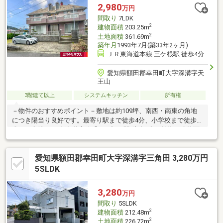
2,980
万円
間取り
7LDK
2
建物面積
203.25m
2
土地面積
361.69m
築年月
1993年7月(築33年2ヶ月)
ＪＲ東海道本線 三ケ根駅 徒歩4分
愛知県額田郡幸田町大字深溝字天
王山
3階建て以上
システムキッチン
所有権
－物件のおすすめポイント－敷地は約109坪、南西・南東の角地
につき陽当り良好です。最寄り駅まで徒歩4分、小学校まで徒歩8
分。▼立地・JR東海道本線「三ケ根」駅 徒歩4分▼特徴・建物面
積約61.48坪のゆとりある7LDK・洗面室・浴室・トイレは2箇所ず
つ、キッチンは3箇所有・1階は続き間の和室が設けられ、空間を
愛知県額田郡幸田町大字深溝字三角田 3,280万円
アレンジしやすい間取り・2階LDKは2面採光、日照・通風良好・2
階キッチンは会話が弾む対面式・玄関ホールは開放的な吹抜け仕
5SLDK
様・駐車スペース有(車種制限有)▼周辺環境・深溝小学校 徒歩8分
(約630m)・三ケ根クリニック 徒歩1分(約60m)
3,280
万円
間取り
5SLDK
2
建物面積
212.48m
2
土地面積
226.72m