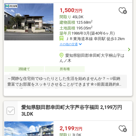
学校…約1939ｍ＼お気軽にお問い合わせください！／
1,500
万円
間取り
4SLDK
2
建物面積
125.68m
2
土地面積
195.05m
築年月
1986年3月(築40年6ヶ月)
ＪＲ東海道本線 幸田駅 徒歩3.2km
その他の交通
愛知県額田郡幸田町大字桐山字は
んノ木
2階建て
所有権
～閑静な住宅街でゆったりとした生活を始めませんか？～○収納
豊富でお部屋をスッキリさせることができます☆○前面道路約8
ｍ！車通りも少なく、落ち着いて駐車することができます。○リ
ビング13.75帖！みんなの笑顔あふれる空間になります◎ 【
お問合せは、こちらまで 】 ＼ 0120-07-1644 ／☆お
愛知県額田郡幸田町大字芦谷字福田 2,199万円
客様の物件のご希望をお聞かせください！☆資料請求・案内予約
はもちろん、気になったことなど何でもお気軽にお問い合わせく
3LDK
ださい。お待ちしております（＾＾）
2,199
万円
間取り
3LDK