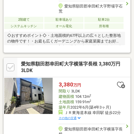
愛知県額田郡幸田町大字野場字石
荒
2階建て
駐車場あり
駐車2台
システムキッチン
オール電化
所有権
◇おすすめポイント◇・土地面積約67坪以上の広々とした整形地
の物件です！・お庭も広くガーデニングから家庭菜園までお好き
な用途にご利用ください。・高台で浸水に強く、駐車も並列で2台
可能です！＊ライフインフォメーション＊・豊坂保育園 徒歩6分
(約470m)・スーパーセンター オークワ 徒歩17分 (約1310m)・幸
愛知県額田郡幸田町大字横落字長根 3,380万円
田町役場 徒歩19分 (約1500m)・碧海信用金庫 幸田支店 徒歩16分
(約1270m)・菱池保育園 徒歩22分 (約1760m)・フィール幸田店 徒
3LDK
歩21分 (約1680m)・ファミリーマート幸田菱池店 徒歩21分 (約
1640m)
3,380
万円
間取り
3LDK
2
建物面積
104.12m
2
土地面積
159.91m
築年月
2022年6月(築4年3ヶ月)
ＪＲ東海道本線 幸田駅 徒歩22分
その他の交通
愛知県額田郡幸田町大字横落字長