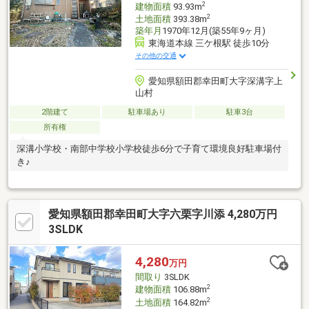
2
建物面積
93.93m
2
土地面積
393.38m
築年月
1970年12月(築55年9ヶ月)
東海道本線 三ケ根駅 徒歩10分
その他の交通
愛知県額田郡幸田町大字深溝字上
山村
2階建て
駐車場あり
駐車3台
所有権
深溝小学校・南部中学校小学校徒歩6分で子育て環境良好駐車場付
き♪
愛知県額田郡幸田町大字六栗字川添 4,280万円
3SLDK
4,280
万円
間取り
3SLDK
2
建物面積
106.88m
2
土地面積
164.82m