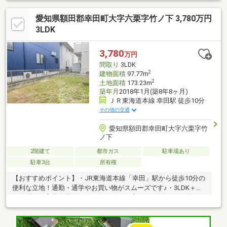
愛知県額田郡幸田町大字六栗字竹ノ下 3,780万円
3LDK
3,780
万円
間取り
3LDK
2
建物面積
97.77m
2
土地面積
173.23m
築年月
2018年1月(築8年8ヶ月)
ＪＲ東海道本線 幸田駅 徒歩10分
その他の交通
愛知県額田郡幸田町大字六栗字竹
ノ下
2階建て
都市ガス
駐車場あり
駐車3台
所有権
【おすすめポイント】・JR東海道本線「幸田」駅から徒歩10分の
便利な立地！通勤・通学やお買い物がスムーズです♪・3LDK＋ペ
ランダで、家族の暮らしにちょうどいい広さ。リビング・ダイニ
ング・キッチンは光がたっぷり入る明るい空間です！・対面式キ
ッチンだから、調理しながらリビングの家族の様子が見守れます♪
カップボード付きで食器やキッチン用品もたっぷり収納できま