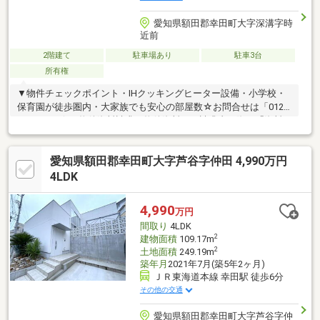
愛知県額田郡幸田町大字深溝字時
近前
2階建て
駐車場あり
駐車3台
所有権
▼物件チェックポイント・IHクッキングヒーター設備・小学校・
保育園が徒歩圏内・大家族でも安心の部屋数☆お問合せは「0120-
19-1834」☆＼物件資料請求／物件資料をご請求書の際は「資料
請求」ボタンからお願いします。↓ネット予約の詳細は「イベント
情報」欄にてご確認ください↓＼ご相談承っております／住宅ロー
愛知県額田郡幸田町大字芦谷字仲田 4,990万円
ンのご相談・借入がある方・自営業の方・転職歴のある方・他に
借入がある方「自己資金はないけど…」「今の収入でいくら借り
4LDK
られる？」住まい探しの夢や不安なこと、どんな些細なことでも
お気軽にご相談下さい！
4,990
万円
間取り
4LDK
2
建物面積
109.17m
2
土地面積
249.19m
築年月
2021年7月(築5年2ヶ月)
ＪＲ東海道本線 幸田駅 徒歩6分
その他の交通
愛知県額田郡幸田町大字芦谷字仲