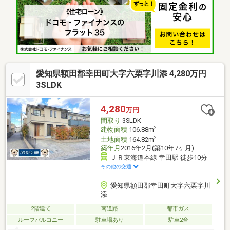
す！・駐車は3台以上可能◎来客時も安心で、毎日の出入りもラク
ラク。・クローゼットが複数あり、収納が充実！毎日の生活に必
要なものがスッキリ片付きます♪・庭付きだから、お子さんと一緒
に外遊びを楽しめる。家族時間がより豊かになります◎
愛知県額田郡幸田町大字六栗字川添 4,280万円
3SLDK
4,280
万円
間取り
3SLDK
2
建物面積
106.88m
2
土地面積
164.82m
築年月
2016年2月(築10年7ヶ月)
ＪＲ東海道本線 幸田駅 徒歩10分
その他の交通
愛知県額田郡幸田町大字六栗字川
添
2階建て
南道路
都市ガス
ルーフバルコニー
駐車場あり
駐車2台