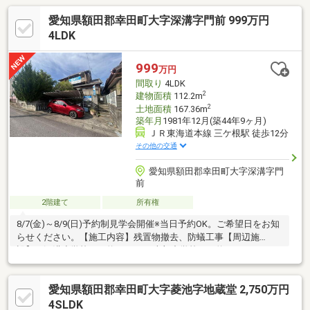
愛知県額田郡幸田町大字深溝字門前 999万円
4LDK
999
万円
間取り
4LDK
2
建物面積
112.2m
2
土地面積
167.36m
築年月
1981年12月(築44年9ヶ月)
ＪＲ東海道本線 三ケ根駅 徒歩12分
その他の交通
愛知県額田郡幸田町大字深溝字門
前
2階建て
所有権
8/7(金)～8/9(日)予約制見学会開催※当日予約OK。ご希望日をお知
らせください。【施工内容】残置物撤去、防蟻工事【周辺施
設】・深溝小学校まで約1120ｍ・南部中学校まで約2090ｍ・スー
パーセンタートライアル幸田店まで約1390ｍ・ローソン幸田上天
白店まで約880ｍ・東海道本線三ヶ根駅まで約250ｍ
愛知県額田郡幸田町大字菱池字地蔵堂 2,750万円
4SLDK