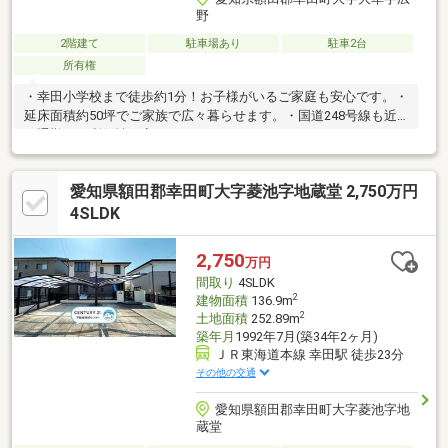
野
2階建て
駐車場あり
駐車2台
所有権
・幸田小学校まで徒歩約1分！お子様がいるご家庭も安心です。・
延床面積約50坪でご家族で広々暮らせます。・国道248号線も近
く通勤など利便性が高いです。＊ライフインフォメーション＊・
JR東海道本線「相見」駅まで徒歩約23分・幸田小学校まで徒歩約
1分・北部中学校まで徒歩約14分・大草保育園まで徒歩約5分・ゲ
愛知県額田郡幸田町大字菱池字地蔵堂 2,750万円
ンキー 大草店まで徒歩約8分・わしだ保育園まで徒歩約9分・カネ
スエ幸田店まで徒歩約11分・セブンイレブン幸田高力店まで徒歩
4SLDK
約9分・クリエイト幸田大草店まで徒歩約12分・ミニストップ 幸
田大草店まで徒歩約11分・ピアゴ幸田店まで徒歩約14分・スギド
2,750
万円
ラッグ 幸田店まで徒歩約15分
間取り
4SLDK
2
建物面積
136.9m
2
土地面積
252.89m
築年月
1992年7月(築34年2ヶ月)
ＪＲ東海道本線 幸田駅 徒歩23分
その他の交通
愛知県額田郡幸田町大字菱池字地
蔵堂