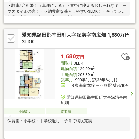
・駐車4台可能！（車種による）・青空に映えるおしゃれなキュー
ブスタイルの家！・収納豊富な暮らしやすい3LDK！・キッチン同
仕様の大型カップボード完備！会話を楽しめる対面キッチンで
す！＊ライフインフォメーション＊・JR東海道本線「幸田」駅ま
で徒歩約9分・豊坂小学校まで徒歩約17分・南部中学校まで徒歩
愛知県額田郡幸田町大字深溝字南広畑 1,680万円
約25分・スーパーセンター オークワまで徒歩約3分・幸田みや
こ認定こども園まで徒歩約6分・ファミリーマート幸田芦谷店まで
3LDK
徒歩約17分・幸田町役場まで徒歩約17分・幸田保育園まで徒歩約
18分・碧海信用金庫 幸田支店まで徒歩約18分・岡崎信用金庫 幸
1,680
万円
田支店まで徒歩約20分
間取り
3LDK
2
建物面積
120.89m
2
土地面積
208.89m
築年月
1990年3月(築36年6ヶ月)
ＪＲ東海道本線 三ケ根駅 徒歩10分
愛知県額田郡幸田町大字深溝字南
広畑
2階建て
所有権
保育園・小学校・中学校近し 子育て環境充実