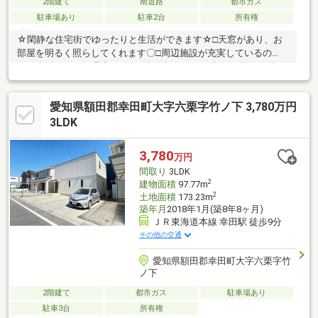
2階建て
南道路
都市ガス
駐車場あり
駐車2台
所有権
☆閑静な住宅街でゆったりと生活ができます☆□天窓があり、お
部屋を明るく照らしてくれます〇□周辺施設が充実しているの
で、生活しやすい環境です！□洗面台が2つ！！朝の混雑を解消で
きます〇＼お客様の物件のご希望をお聞かせください！/資料請
求・案内予約はもちろん、気になったことなど何でもお気軽にお
愛知県額田郡幸田町大字六栗字竹ノ下 3,780万円
問い合わせください。お待ちしております（＾＾）
3LDK
3,780
万円
間取り
3LDK
2
建物面積
97.77m
2
土地面積
173.23m
築年月
2018年1月(築8年8ヶ月)
ＪＲ東海道本線 幸田駅 徒歩9分
その他の交通
愛知県額田郡幸田町大字六栗字竹
ノ下
2階建て
都市ガス
駐車場あり
駐車3台
所有権