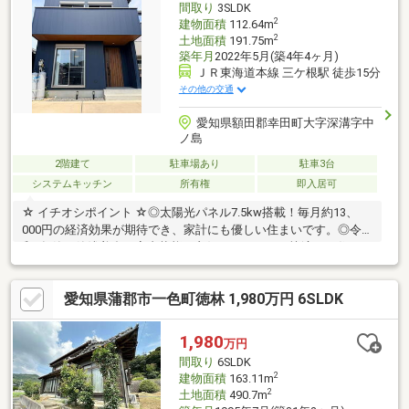
間取り
3SLDK
2
建物面積
112.64m
2
土地面積
191.75m
築年月
2022年5月(築4年4ヶ月)
ＪＲ東海道本線 三ケ根駅 徒歩15分
その他の交通
愛知県額田郡幸田町大字深溝字中
ノ島
2階建て
駐車場あり
駐車3台
システムキッチン
所有権
即入居可
☆ イチオシポイント ☆◎太陽光パネル7.5kw搭載！毎月約13、
000円の経済効果が期待でき、家計にも優しい住まいです。◎令
和4年築の築浅美邸。室内状態も良好で、そのまま快適にお住まい
いただけます。◎駐車スペース3台分を確保。ご家族での利用はも
ちろん、来客時にも安心です。◎LDKはゆとりある設計で、ご家
愛知県蒲郡市一色町徳林 1,980万円 6SLDK
族が自然と集まる快適な空間。【返済例】月々83、940円3480万
円借入、変動金利0.75％、40年、ボーナス払い0円。別途諸費用。
※月々のお支払いはボーナス有無や、ご返済年数、様々なプラン
1,980
万円
をご相談できます！【学校】◎深溝小学校 徒歩約17分◎南部中
間取り
6SLDK
学校 徒歩約32分
2
建物面積
163.11m
2
土地面積
490.7m