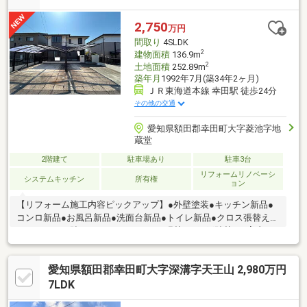
2,750
万円
間取り
4SLDK
2
建物面積
136.9m
2
土地面積
252.89m
築年月
1992年7月(築34年2ヶ月)
ＪＲ東海道本線 幸田駅 徒歩24分
その他の交通
愛知県額田郡幸田町大字菱池字地
蔵堂
2階建て
駐車場あり
駐車3台
リフォームリノベーシ
システムキッチン
所有権
ョン
【リフォーム施工内容ピックアップ】●外壁塗装●キッチン新品●
コンロ新品●お風呂新品●洗面台新品●トイレ新品●クロス張替え●
フロアタイル貼り●クッションフロア張替え●網戸貼替え●室内ク
リーニング●白蟻点検
愛知県額田郡幸田町大字深溝字天王山 2,980万円
7LDK