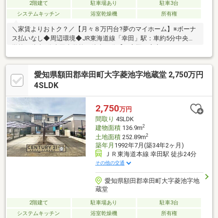
2階建て
駐車場あり
駐車3台
システムキッチン
浴室乾燥機
所有権
＼家賃よりおトク？／【月々８万円台?夢のマイホーム】※ボーナ
ス払いなし◆周辺環境◆JR東海道線「幸田」駅：車約5分中央小
学校：徒歩9分幸田中学校：徒歩13分【お客様に安心して頂くた
めのお約束】〇お取引の流れを、事前に明確にお伝えします。〇
お取引に伴う費用を、事前に明確にお伝えします。〇お取引物件
愛知県額田郡幸田町大字菱池字地蔵堂 2,750万円
の、メリット・デメリットを正確にお伝えします。〇最大の安心
感をご提供する為に、物件、サービス、企業の透明性を追求いた
4SLDK
します。◇住宅ローン相談会随時実施◇当店の「住宅ローンアド
バイザー」に勤続年数が短い方、頭金、その他のご相談などお気
2,750
万円
軽にお申し付け下さい。 ※告知事項有
間取り
4SLDK
2
建物面積
136.9m
2
土地面積
252.89m
築年月
1992年7月(築34年2ヶ月)
ＪＲ東海道本線 幸田駅 徒歩24分
その他の交通
愛知県額田郡幸田町大字菱池字地
蔵堂
2階建て
駐車場あり
駐車3台
システムキッチン
浴室乾燥機
所有権