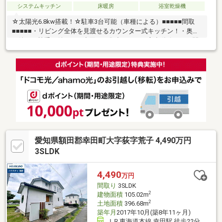
システムキッチン
床暖房
浴室乾燥機
☆太陽光6.8kw搭載！☆駐車3台可能（車種による）■■■■■間取
■■■■■・リビング全体を見渡せるカウンター式キッチン！・奥様
が嬉しい勝手口付き！・水回りが集中していて家事動線がいい間
取！・押入、納戸、WICがあり収納充実！■■■■■設備■■■■■・床
暖房がついていますので寒い冬でも暖かく過ごすことができま
す！・トイレが2か所あるので混みやすい朝でも安心！・給湯です
ぐにお湯が使えます。■■■■■周辺環境■■■■■・最寄りバス停は徒
歩約5分で通勤・通学に便利です！・公園が近く、子育てに最
適！・徒歩圏内に商業施設が充実していて住みやすい住環境で
す！
愛知県額田郡幸田町大字荻字荒子 4,490万円
3SLDK
4,490
万円
間取り
3SLDK
2
建物面積
105.02m
2
土地面積
396.68m
築年月
2017年10月(築8年11ヶ月)
ＪＲ東海道本線 幸田駅 徒歩22分