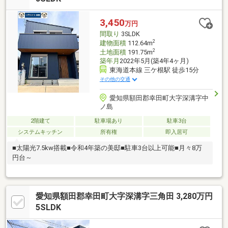
3,450
万円
間取り
3SLDK
2
建物面積
112.64m
2
土地面積
191.75m
築年月
2022年5月(築4年4ヶ月)
東海道本線 三ケ根駅 徒歩15分
その他の交通
愛知県額田郡幸田町大字深溝字中
ノ島
2階建て
駐車場あり
駐車3台
システムキッチン
所有権
即入居可
■太陽光7.5kw搭載■令和4年築の美邸■駐車3台以上可能■月々8万
円台～
愛知県額田郡幸田町大字深溝字三角田 3,280万円
5SLDK