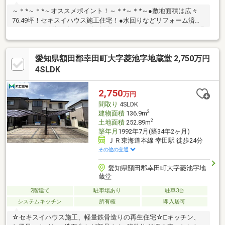
～＊*～＊*～オススメポイント！～＊*～＊*～●敷地面積は広々
76.49坪！セキスイハウス施工住宅！●水回りなどリフォーム済み
のため、お引越し後すぐに新生活がスタートできます！●LDKは明
るい空間でご家族がゆったりと過ごすことができます！●リビン
グに隣接した和室は家事やお子様の遊びスペースとしても利用で
愛知県額田郡幸田町大字菱池字地蔵堂 2,750万円
きます！●各居室収納付きでお部屋がスッキリ片付きます！●駐車
並列3台可能（車種による）！●シロアリ点検済みでより安心！
4SLDK
【周辺環境】■スーパー・コンビニ・ドラッグストアが徒歩10分
圏内にあり便利な立地！■国道248号線に近くお車でのご移動に便
2,750
万円
利！お気軽にお問合わせください！
間取り
4SLDK
2
建物面積
136.9m
2
土地面積
252.89m
築年月
1992年7月(築34年2ヶ月)
ＪＲ東海道本線 幸田駅 徒歩24分
その他の交通
愛知県額田郡幸田町大字菱池字地
蔵堂
2階建て
駐車場あり
駐車3台
システムキッチン
所有権
即入居可
☆セキスイハウス施工、軽量鉄骨造りの再生住宅☆□キッチン、