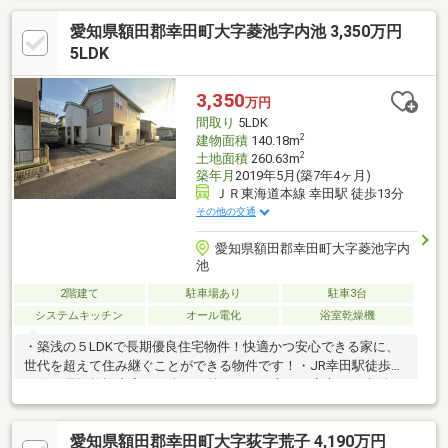
す。トイレは各階にあり暮らしやすさに配慮しています！・主寝
愛知県額田郡幸田町大字菱池字内池 3,350万円
室約8帖にウォークイン約2帖付きで収納力が高い造りです。バル
コニーで朝夕の寛ぎを楽しめます。・二階に洋室約5.3帖と約4.7
5LDK
帖があり子供部屋や書斎に最適。クローゼット付きで収納に困り
ません！・1階和室約2.7帖は客間や趣味空間として重宝します。
3,350
万円
生活利便と落ち着きを両立した環境です。
間取り
5LDK
2
建物面積
140.18m
2
土地面積
260.63m
築年月
2019年5月(築7年4ヶ月)
ＪＲ東海道本線 幸田駅 徒歩13分
その他の交通
愛知県額田郡幸田町大字菱池字内
池
2階建て
駐車場あり
駐車3台
システムキッチン
オール電化
浴室乾燥機
・築浅の５LDKで長期優良住宅物件！快適かつ安心できる家に、
世代を超えて住み継ぐことができる物件です！・JR幸田駅徒歩約
13分！周辺施設充実！お車をお持ちでない方でも安心して生活で
きます！・南側には、庭・ウッドデッキがあり、日当たり良
好！・有効宅地面積55坪超で駐車3台可能！
愛知県額田郡幸田町大字荻字荒子 4,190万円