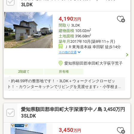
3LDK
4,190
万円
間取り
3LDK
2
建物面積
105.02m
2
土地面積
396.68m
築年月
2017年10月(築8年11ヶ月)
ＪＲ東海道本線 幸田駅 徒歩14分
その他の交通
愛知県額田郡幸田町大字荻字荒子
2階建て
所有権
・約48.59坪の整形地です！・3LDK＋ウォークインクローゼッ
ト！・カウンターキッチンでリビングを見渡せます♪・小学校まで
徒歩約6分でお子様がいるご家庭も安心◎・幸田駅まで徒歩約14
分の立地！＊ライフインフォメーション＊・ＪＲ東海道本線「幸
田」駅：徒歩約14分・荻谷小学校：徒歩約6分・幸田中学校：徒
愛知県額田郡幸田町大字深溝字中ノ島 3,450万円
歩約19分・幸田保育園：徒歩約11分・セブンイレブン幸田横落
店：徒歩約16分・スーパーセンターオークワ幸田店：徒歩約19
3SLDK
分・岡崎信用金庫幸田支店：徒歩約20分・スギ薬局フィール幸田
店：徒歩約24分・フィール幸田店：徒歩約25分・ピアゴ幸田店：
3,450
万円
徒歩約23分