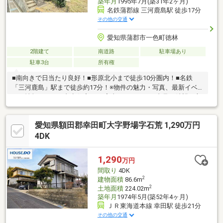
築年月
1995年7月(築31年2ヶ月)
名鉄蒲郡線 三河鹿島駅 徒歩17分
その他の交通
愛知県蒲郡市一色町徳林
2階建て
南道路
駐車場あり
駐車3台
所有権
■南向きで日当たり良好！■形原北小まで徒歩10分圏内！■名鉄
「三河鹿島」駅まで徒歩約17分！※物件の魅力・写真、最新イベ
ント情報などを、丸七住宅HPで案内しています。内見ご希望の方
は是非一度お問合せください！＼ お問合せは「0120-07-1645」／
愛知県額田郡幸田町大字野場字石荒 1,290万円
4DK
1,290
万円
間取り
4DK
2
建物面積
86.6m
2
土地面積
224.02m
築年月
1974年5月(築52年4ヶ月)
ＪＲ東海道本線 幸田駅 徒歩21分
その他の交通