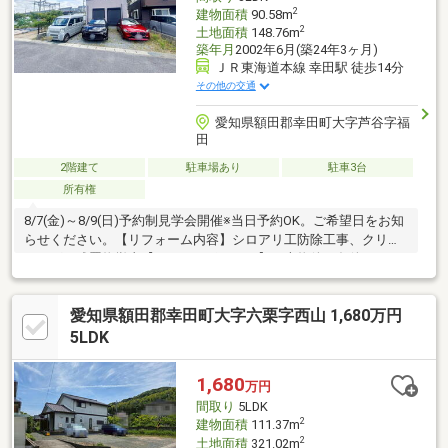
2
建物面積
90.58m
2
土地面積
148.76m
築年月
2002年6月(築24年3ヶ月)
ＪＲ東海道本線 幸田駅 徒歩14分
その他の交通
愛知県額田郡幸田町大字芦谷字福
田
2階建て
駐車場あり
駐車3台
所有権
8/7(金)～8/9(日)予約制見学会開催※当日予約OK。ご希望日をお知
らせください。【リフォーム内容】シロアリ工防除工事、クリー
ニング、残置物撤去【おすすめポイント】・本物件は条件により
住宅ローン減税が適用されます。・シロアリ防除工事施工後5年間
保証。・お客様に合わせたローンの組み方や金融機関をご提案。
愛知県額田郡幸田町大字六栗字西山 1,680万円
住宅ローンが初めての方でもお気軽にご相談ください。【周辺施
設】・萩谷小学校まで約870ｍ・幸田中学校まで約1600ｍ・スー
5LDK
パーセンターオークワ幸田店まで約1070ｍ・セブンイレブン幸田
駅前店まで約820ｍ・JR幸田駅まで約87
1,680
万円
間取り
5LDK
2
建物面積
111.37m
2
土地面積
321.02m