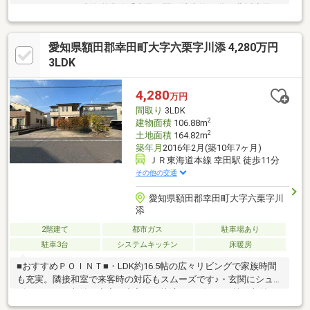
ーション＊・JR東海道本線「幸田」駅：徒歩約11分・豊坂小学
校：徒歩約22分・南部中学校：徒歩約26分・スーパーセンター
オークワ：徒歩約4分・幸田みやこ認定こども園：徒歩約3分・フ
愛知県額田郡幸田町大字六栗字川添 4,280万円
ァミリーマート幸田芦谷店：徒歩約18分・幸田保育園：徒歩約19
分・幸田町役場：徒歩約18分・荻谷小学校：徒歩約23分・スーパ
3LDK
ーセンタートライアル幸田店：徒歩約20分・幸田あけぼの第二幼
稚園：徒歩約20分
4,280
万円
間取り
3LDK
2
建物面積
106.88m
2
土地面積
164.82m
築年月
2016年2月(築10年7ヶ月)
ＪＲ東海道本線 幸田駅 徒歩11分
その他の交通
愛知県額田郡幸田町大字六栗字川
添
2階建て
都市ガス
駐車場あり
駐車3台
システムキッチン
床暖房
■おすすめＰＯＩＮＴ■・LDK約16.5帖の広々リビングで家族時間
も充実。隣接和室で来客時の対応もスムーズです♪・玄関にシュー
ズクロークと収納が充実し出入りも快適。ベビーカー等の収納に
も便利です♪・洗面脱衣と浴室は独立設計で家事導線がスムーズで