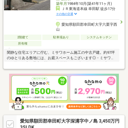
築年月
1984年10月(築41年11ヶ月)
ＪＲ東海道本線 幸田駅 徒歩17分
その他の交通
愛知県額田郡幸田町大字六栗字西
山
2階建て
駐車場あり
システムキッチン
所有権
閑静な住宅エリアに佇む、ミサワホーム施工の中古戸建。約97坪
のゆとりある敷地には、お庭スペースもございます◎・ミサワホ
ーム施工住宅・最寄り駅（JR幸田駅）まで車で約5分！・プロパ
ンガス※市街化調整区域。購入・再建築等については開発審査会
基準第16号の要件を満たす必要があります。事前予約にてご内覧
いただけます！お気軽にお問い合わせください！＊ … * … ＊ … * …
＊ … * …◇お問い合わせ方法◇≪ 最短1分！見学予約≫赤の「見学
予約」をタップ！ご都合の良いお日にちをお選びください≪ 電話
でお問い合わせ ≫電話番号：0120-721-726青の「電話マーク」を
タップ！
愛知県額田郡幸田町大字深溝字中ノ島 3,450万円
3SLDK