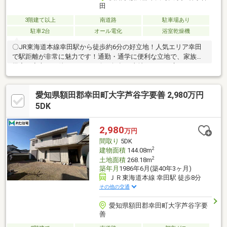
田
3階建て以上
南道路
駐車場あり
駐車2台
オール電化
浴室乾燥機
〇JR東海道本線幸田駅から徒歩約6分の好立地！人気エリア幸田
で駅距離が非常に魅力です！通勤・通学に便利な立地で、家族の
帰宅を安心して待てますね！〇75坪超の土地なので、広々とした
庭が確保されております！高い塀を採用しているので周囲の目が
気にならないプライベートな庭です！家族で過ごす大切な時間を
愛知県額田郡幸田町大字芦谷字要善 2,980万円
周りを気にせず楽しみましょう！〇家事動線の優れたアイランド
キッチン！前壁がなく開放感の溢れるキッチンは、料理をしなが
5DK
らくつろぐ家族を見渡せます！〇南側道路に面しており、陽当た
り非常に良好です！南側道路と吹き抜けは陽を取り入れる相性が
2,980
万円
抜群です。大きな窓から入る眩しい日差しを浴びましょう！
間取り
5DK
2
建物面積
144.08m
2
土地面積
268.18m
築年月
1986年6月(築40年3ヶ月)
ＪＲ東海道本線 幸田駅 徒歩8分
その他の交通
愛知県額田郡幸田町大字芦谷字要
善