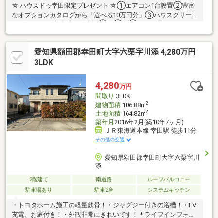
☆ ハウスドゥ幸田限定プレゼント ☆①エアコン1台設置②豊富
なオプションカタログから「選べる10万円分」③ハウスクリーニ
ング(まるごと清掃プラン)上記①・②・③からお選びいただけ
ます。2026/9/30までにご成約のお客様限定 イチオシポイント ◎
トヨタホーム施工軽量鉄骨！◎長く住み続けられる性能と国が認
愛知県額田郡幸田町大字六栗字川添 4,280万円
めた「長期優良住宅」◎広々玄関、広々浴室【返済例】月々88、
620円4、280万円借入、変動金利0.85％、40年、ボーナス払い
3LDK
99、707円。別途諸費用※月々お支払いはボーナス有無や、年数な
ど様々プランをご相談【学校】豊坂小約1.8km南部中約1.7km
4,280
万円
間取り
3LDK
2
建物面積
106.88m
2
土地面積
164.82m
築年月
2016年2月(築10年7ヶ月)
ＪＲ東海道本線 幸田駅 徒歩11分
その他の交通
愛知県額田郡幸田町大字六栗字川
添
2階建て
南道路
ルーフバルコニー
駐車場あり
駐車2台
システムキッチン
・トヨタホーム施工の軽量鉄骨！・ジャグジー付きの浴槽！・EV
充電、お庭付き！・外観非常にきれいです！＊ライフインフォメ