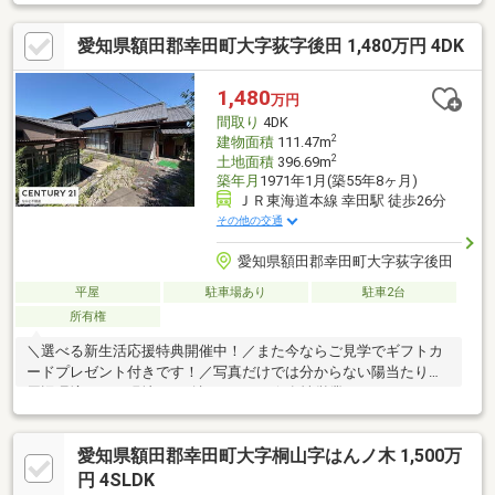
こだわりの間取り！・駐車3台可能（車種による）＊ライフインフ
ォメーション＊・JR東海道本線「幸田」駅まで徒歩約25分・深溝
愛知県額田郡幸田町大字荻字後田 1,480万円 4DK
小学校まで徒歩約23分・南部中学校まで徒歩約13分・スーパーセ
ンタートライアル幸田店まで徒歩約5分・幸田あけぼの第二幼稚園
まで徒歩約5分・里保育園まで徒歩約19分・幸田みやこ認定こど
1,480
万円
も園まで徒歩約19分・スーパーセンターオークワ 幸田店まで徒
間取り
4DK
歩約21分・ファミリーマート幸田芦谷店まで徒歩約25分
2
建物面積
111.47m
2
土地面積
396.69m
築年月
1971年1月(築55年8ヶ月)
ＪＲ東海道本線 幸田駅 徒歩26分
その他の交通
愛知県額田郡幸田町大字荻字後田
平屋
駐車場あり
駐車2台
所有権
＼選べる新生活応援特典開催中！／また今ならご見学でギフトカ
ードプレゼント付きです！／写真だけでは分からない陽当たりや
周辺環境もぜひ現地でご確認ください☆女性営業スタッフによる
ご案内も可能です！お気軽にお申し付けください！【おすすめポ
イント】◆土地面積100坪超◆国道248号線、23号線近くの立地で
愛知県額田郡幸田町大字桐山字はんノ木 1,500万
す。◆幸田町立図書館など生活便利施設が充実◆静かな住環境で
落ち着いた暮らし【周辺環境】◆荻谷小学校…約1324ｍ◆幸田中
円 4SLDK