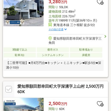
3,280
万円
間取り
5SLDK
2
建物面積
212.48m
2
土地面積
226.72m
築年月
1989年11月(築36年10ヶ月)
東海道本線 三ケ根駅 徒歩5分
その他の交通
愛知県額田郡幸田町大字深溝字三
角田
3階建て以上
都市ガス
駐車場あり
駐車3台
システムキッチン
床暖房
【二世帯可能】■月8万円台■キッチン＋ミニキッチン■駅歩5分■深
溝小10分
愛知県額田郡幸田町大字深溝字上山村 2,500万円
6DK
2,500
万円
間取り
6DK