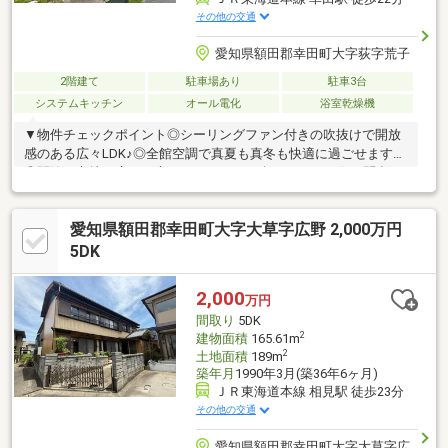
その他の交通
愛知県額田郡幸田町大字荻字荒子
2階建て
駐車場あり
駐車3台
システムキッチン
オール電化
浴室乾燥機
▼物件チェックポイント◎シーリングファン付きの吹抜けで開放
感のある広々LDK♪◎全館空調で真夏も真冬も快適に過ごせます！
◎閑静な立地、広いお庭でアウトドアも楽しめます！☆お問合せ
は「0120-19-1834」☆＼ネット予約／物件見学、来店のご予約は
「資料請求」ボタンから予約をお願いします。＼ご相談承ってお
愛知県額田郡幸田町大字大草字広野 2,000万円
ります／住宅ローンのご相談・借入がある方・自営業の方・転職
歴のある方・他に借入がある方「自己資金はないけど…」等、些
5DK
細なことでもご相談ください！
2,000
万円
間取り
5DK
2
建物面積
165.61m
2
土地面積
189m
築年月
1990年3月(築36年6ヶ月)
ＪＲ東海道本線 相見駅 徒歩23分
その他の交通
愛知県額田郡幸田町大字大草字広