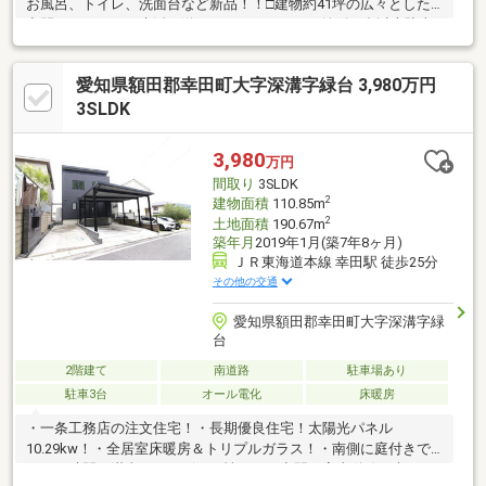
お風呂、トイレ、洗面台など新品！！□建物約41坪の広々とした
空間でゆとりある生活を送ることができます □並列３台以上駐車
可能◎（車種のよる）☆お客様の物件のご希望をお聞かせくださ
い！☆資料請求・案内予約はもちろん、気になったことなど何で
愛知県額田郡幸田町大字深溝字緑台 3,980万円
もお気軽にお問い合わせください。お待ちしております（＾＾）
3SLDK
3,980
万円
間取り
3SLDK
2
建物面積
110.85m
2
土地面積
190.67m
築年月
2019年1月(築7年8ヶ月)
ＪＲ東海道本線 幸田駅 徒歩25分
その他の交通
愛知県額田郡幸田町大字深溝字緑
台
2階建て
南道路
駐車場あり
駐車3台
オール電化
床暖房
・一条工務店の注文住宅！・長期優良住宅！太陽光パネル
10.29kw！・全居室床暖房＆トリプルガラス！・南側に庭付きで
おうち時間を満喫！・デザイン性のある空間＆家事動線も考えた