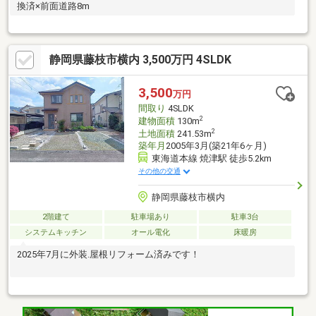
換済×前面道路8m
静岡県藤枝市横内 3,500万円 4SLDK
3,500
万円
間取り
4SLDK
2
建物面積
130m
2
土地面積
241.53m
築年月
2005年3月(築21年6ヶ月)
東海道本線 焼津駅 徒歩5.2km
その他の交通
静岡県藤枝市横内
2階建て
駐車場あり
駐車3台
システムキッチン
オール電化
床暖房
2025年7月に外装.屋根リフォーム済みです！