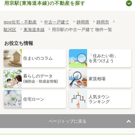
用宗駅(東海道本線)の不動産を探す
goo住宅・不動産
中古一戸建て
静岡県
静岡市
駿河区
東海道本線
用宗駅の中古一戸建て 物件一覧
お役立ち情報
「住みたい街」
住まいのコラム
を見つけよう
暮らしのデータ
家賃相場
(補助金・助成金情報)
人気タウン
住宅ローン
ランキング
ページトップに戻る