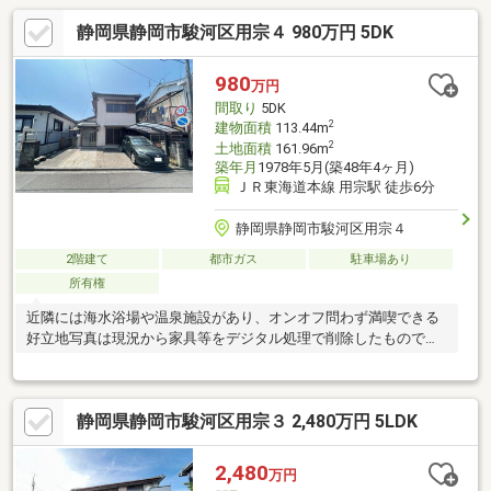
静岡県静岡市駿河区用宗４ 980万円 5DK
980
万円
間取り
5DK
2
建物面積
113.44m
2
土地面積
161.96m
築年月
1978年5月(築48年4ヶ月)
ＪＲ東海道本線 用宗駅 徒歩6分
静岡県静岡市駿河区用宗４
2階建て
都市ガス
駐車場あり
所有権
近隣には海水浴場や温泉施設があり、オンオフ問わず満喫できる
好立地写真は現況から家具等をデジタル処理で削除したもので
す。
静岡県静岡市駿河区用宗３ 2,480万円 5LDK
2,480
万円