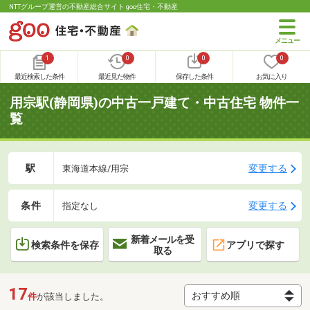
NTTグループ運営の不動産総合サイト goo住宅・不動産
1
0
0
0
最近検索した条件
最近見た物件
保存した条件
お気に入り
用宗駅(静岡県)の中古一戸建て・中古住宅 物件一
覧
駅
変更する
東海道本線/用宗
条件
変更する
指定なし
新着メールを受
検索条件を保存
アプリで探す
取る
17
件
が該当しました。