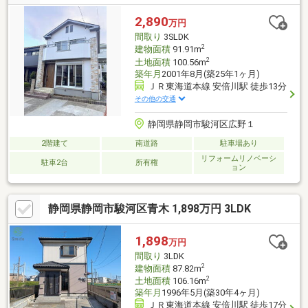
2,890
万円
間取り
3SLDK
2
建物面積
91.91m
2
土地面積
100.56m
築年月
2001年8月(築25年1ヶ月)
ＪＲ東海道本線 安倍川駅 徒歩13分
その他の交通
静岡県静岡市駿河区広野１
2階建て
南道路
駐車場あり
リフォームリノベーシ
駐車2台
所有権
ョン
静岡県静岡市駿河区青木 1,898万円 3LDK
1,898
万円
間取り
3LDK
2
建物面積
87.82m
2
土地面積
106.16m
築年月
1996年5月(築30年4ヶ月)
ＪＲ東海道本線 安倍川駅 徒歩17分