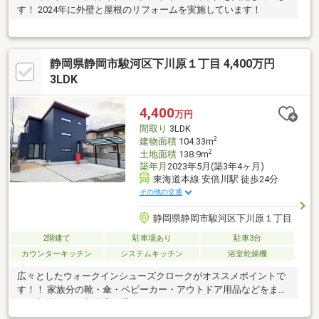
す！ 2024年に外壁と屋根のリフォームを実施しています！
静岡県静岡市駿河区下川原１丁目 4,400万円
3LDK
4,400
万円
間取り
3LDK
2
建物面積
104.33m
2
土地面積
138.9m
築年月
2023年5月(築3年4ヶ月)
東海道本線 安倍川駅 徒歩24分
その他の交通
静岡県静岡市駿河区下川原１丁目
2階建て
駐車場あり
駐車3台
カウンターキッチン
システムキッチン
浴室乾燥機
広々としたウォークインシューズクロークがオススメポイントで
す！！ 家族分の靴・傘・ベビーカー・アウトドア用品などをまと
めて収納でき、生活感を隠せます。