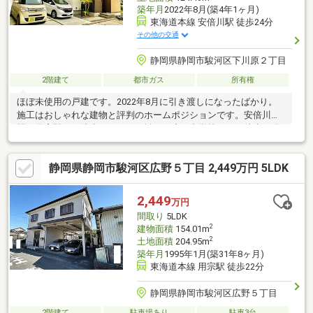
築年月
2022年8月(築4年1ヶ月)
東海道本線 安倍川駅 徒歩24分
その他の交通
静岡県静岡市駿河区下川原２丁目
2階建て
都市ガス
所有権
ほぼ未使用の戸建です。2022年8月に引き渡しになったばかり。
施工はおしゃれな建物と評判のホームポジションです。安倍川
駅、用宗駅まで徒歩でいける距離で、小、中学校までも徒歩15分
圏内と住環境良好です。
静岡県静岡市駿河区広野５丁目 2,449万円 5LDK
2,449
万円
間取り
5LDK
2
建物面積
154.01m
2
土地面積
204.95m
築年月
1995年1月(築31年8ヶ月)
東海道本線 用宗駅 徒歩22分
静岡県静岡市駿河区広野５丁目
2階建て
駐車場あり
駐車3台