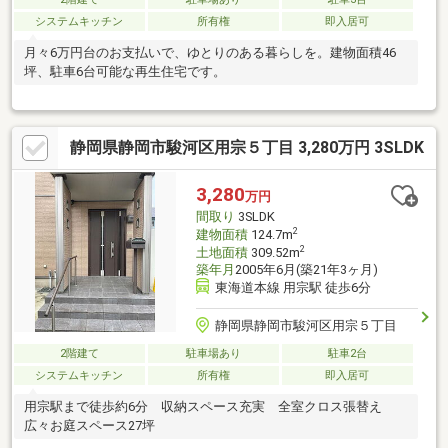
システムキッチン
所有権
即入居可
月々6万円台のお支払いで、ゆとりのある暮らしを。建物面積46
坪、駐車6台可能な再生住宅です。
静岡県静岡市駿河区用宗５丁目 3,280万円 3SLDK
3,280
万円
間取り
3SLDK
2
建物面積
124.7m
2
土地面積
309.52m
築年月
2005年6月(築21年3ヶ月)
東海道本線 用宗駅 徒歩6分
静岡県静岡市駿河区用宗５丁目
2階建て
駐車場あり
駐車2台
システムキッチン
所有権
即入居可
用宗駅まで徒歩約6分 収納スペース充実 全室クロス張替え
広々お庭スペース27坪