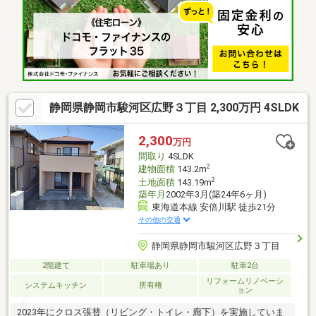
静岡県静岡市駿河区広野３丁目 2,300万円 4SLDK
2,300
万円
間取り
4SLDK
2
建物面積
143.2m
2
土地面積
143.19m
築年月
2002年3月(築24年6ヶ月)
東海道本線 安倍川駅 徒歩21分
その他の交通
静岡県静岡市駿河区広野３丁目
2階建て
駐車場あり
駐車2台
リフォームリノベーシ
システムキッチン
所有権
ョン
2023年にクロス張替（リビング・トイレ・廊下）を実施していま