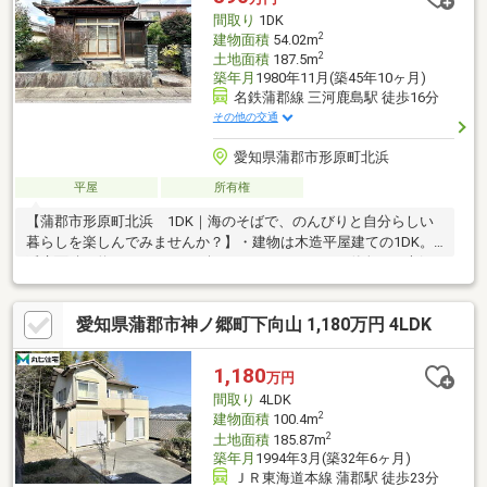
間取り
1DK
2
建物面積
54.02m
2
土地面積
187.5m
築年月
1980年11月(築45年10ヶ月)
名鉄蒲郡線 三河鹿島駅 徒歩16分
その他の交通
愛知県蒲郡市形原町北浜
平屋
所有権
【蒲郡市形原町北浜 1DK｜海のそばで、のんびりと自分らしい
暮らしを楽しんでみませんか？】・建物は木造平屋建ての1DK。
延床面積は約54.02㎡（16.34坪）とコンパクトで、単身やご夫婦
での暮らしにおすすめ。DIYやリノベーションも楽しめる魅力があ
ります◎・最寄り駅は名鉄蒲郡線「三河鹿島」駅まで徒歩16分。
愛知県蒲郡市神ノ郷町下向山 1,180万円 4LDK
通勤・通学にも利用できる距離感です。・海に近いロケーション
のため、休日には散歩やジョギングをはじめ、自然と触れ合う暮
らしが楽しめます！
1,180
万円
間取り
4LDK
2
建物面積
100.4m
2
土地面積
185.87m
築年月
1994年3月(築32年6ヶ月)
ＪＲ東海道本線 蒲郡駅 徒歩23分