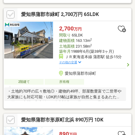
みんなが集まるLDKは広々21.5帖！水回りの位置が近く、家事動
線も整っています。洗面スペースも広く作られていて、朝の忙し
愛知県蒲郡市緑町 2,700万円 6SLDK
い時間帯にも複数人で使う事が出来ます！2階には3部屋あり、全
居室にクローゼットが付いています！散らかりがちなお部屋をキ
レイに魅せたいですよね！階段横にはファミリークロークがあ
2,700
万円
り、お部屋スッキリ☆ 【 お問合せは、こちらまで 】
間取り
6SLDK
＼ 0120-07-1644 ／
2
建物面積
163.13m
2
土地面積
231.58m
築年月
1988年6月(築38年3ヶ月)
ＪＲ東海道本線 蒲郡駅 徒歩15分
その他の交通
愛知県蒲郡市緑町
2階建て
所有権
・土地約70坪の広々敷地◎・建物約49坪、部屋数豊富で二世帯や
大家族にも対応可能・LDK約15帖は家族が自然と集まるあたたか
な団らん空間・和室付きで来客対応やお子さまのお昼寝スペース
にも便利！・全居室ゆとりある広さで、それぞれのプライベート
空間も充実・中央小学校まで徒歩約2分、毎日の通学も安心の距離
愛知県蒲郡市形原町北浜 890万円 1DK
感・蒲郡駅徒歩15分、通勤・通学にも便利な立地・生活利便施設
が身近に揃う住環境 ぜひお問い合わせください！
890
万円