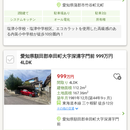
愛知県蒲郡市竹谷町元町
2階建て
駐車場あり
駐車2台
システムキッチン
オール電化
所有権
塩津小学校・塩津中学校区。エコカラットを使用した高級感のあ
る内装小中学校が徒歩10分圏内！
愛知県額田郡幸田町大字深溝字門前 999万円
4LDK
999
万円
間取り
4LDK
2
建物面積
112.2m
2
土地面積
167.36m
築年月
1981年12月(築44年9ヶ月)
東海道本線 三ケ根駅 徒歩12分
その他の交通
愛知県額田郡幸田町大字深溝字門
前