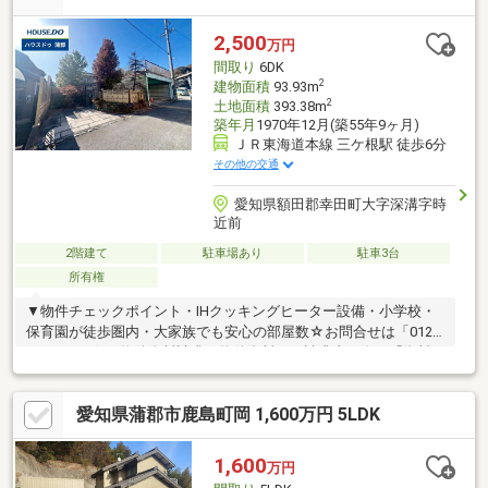
ります！■■■■■周辺環境■■■■■・最寄り駅まで徒歩約5分、最寄
りバス停も徒歩約5分で通勤・通学に便利です！・小、中学校が近
2,500
万円
く、子育てに最適！
間取り
6DK
2
建物面積
93.93m
2
土地面積
393.38m
築年月
1970年12月(築55年9ヶ月)
ＪＲ東海道本線 三ケ根駅 徒歩6分
その他の交通
愛知県額田郡幸田町大字深溝字時
近前
2階建て
駐車場あり
駐車3台
所有権
▼物件チェックポイント・IHクッキングヒーター設備・小学校・
保育園が徒歩圏内・大家族でも安心の部屋数☆お問合せは「0120-
19-1834」☆＼物件資料請求／物件資料をご請求書の際は「資料
請求」ボタンからお願いします。↓ネット予約の詳細は「イベント
情報」欄にてご確認ください↓＼ご相談承っております／住宅ロー
愛知県蒲郡市鹿島町岡 1,600万円 5LDK
ンのご相談・借入がある方・自営業の方・転職歴のある方・他に
借入がある方「自己資金はないけど…」「今の収入でいくら借り
られる？」住まい探しの夢や不安なこと、どんな些細なことでも
1,600
万円
お気軽にご相談下さい！