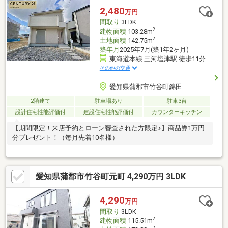
2,480
万円
間取り
3LDK
2
建物面積
103.28m
2
土地面積
142.75m
築年月
2025年7月(築1年2ヶ月)
東海道本線 三河塩津駅 徒歩11分
その他の交通
愛知県蒲郡市竹谷町錦田
2階建て
駐車場あり
駐車3台
設計住宅性能評価付
建設住宅性能評価付
カウンターキッチン
【期間限定！来店予約とローン審査された方限定♪】商品券1万円
分プレゼント！（毎月先着10名様）
愛知県蒲郡市竹谷町元町 4,290万円 3LDK
4,290
万円
間取り
3LDK
2
建物面積
115.51m
2