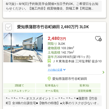
8/7(金)～8/9(日)予約制見学会開催※当日予約OK。ご希望日をお知
らせください。【施工内容】残置物撤去、防蟻工事【周辺施
設】・深溝小学校まで約1120ｍ・南部中学校まで約2090ｍ・スー
パーセンタートライアル幸田店まで約1390ｍ・ローソン幸田上天
白店まで約880ｍ・東海道本線三ヶ根駅まで約250ｍ
愛知県蒲郡市竹谷町錦田 2,480万円 3LDK
2,480
万円
間取り
3LDK
2
建物面積
103.28m
2
土地面積
142.75m
築年月
2025年8月(築1年1ヶ月)
ＪＲ東海道本線 三河塩津駅 徒歩10
分
その他の交通
愛知県蒲郡市竹谷町錦田
2階建て
駐車場あり
駐車3台
システムキッチン
オール電化
浴室乾燥機
*～＊*～＊*～オススメポイント！～＊*～＊*～＊■蒲郡市【竹谷
町】全3棟の分譲住宅■【物件の特徴】●火事のリスクが少ないオ
ール電化を採用。●広々とした21.5帖LDKは家族が集まってもゆっ