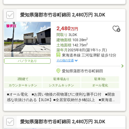
たり過ごせます。●キッチンにはあると助かる食洗機付き。家事
の軽減と節水にも有効です。●全居室収納付！季節ものの収納も
愛知県蒲郡市竹谷町錦田 2,480万円 3LDK
できるためお家の中もスッキリ片付きます。●フルフローリング
なのでお掃除も楽々！【周辺環境】■JR『三河塩津』駅・名鉄
『蒲郡競艇場前』まで徒歩約10分のため通勤・通学に便利な立地
2,480
万円
です。■保育園、小中学校まで徒歩12分以内とお子様を育てるの
間取り
3LDK
にオススメの環境！
2
建物面積
103.28m
2
土地面積
142.75m
築年月
2025年8月(築1年1ヶ月)
東海道本線 三河塩津駅 徒歩12分
その他の交通
パノラマあり
愛知県蒲郡市竹谷町錦田
2階建て
駐車場あり
駐車3台
カウンターキッチン
システムキッチン
オール電化
■オール電化 ■お買い物後の荷物運びに便利な勝手口付 ■開放
感な吹抜けのある【3LDK】■全居室収納付き6帖以上 ■東海道本
線「三河塩津」駅まで徒歩12分 ■長期優良住宅 ■制震ダンパー
標準装備
愛知県蒲郡市竹谷町錦田 2,480万円 3LDK