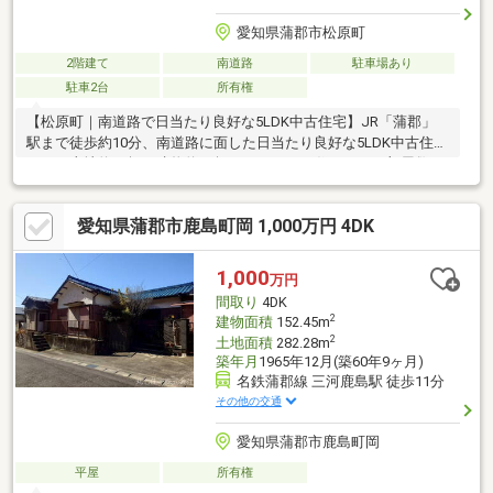
愛知県蒲郡市松原町
2階建て
南道路
駐車場あり
駐車2台
所有権
【松原町｜南道路で日当たり良好な5LDK中古住宅】JR「蒲郡」
駅まで徒歩約10分、南道路に面した日当たり良好な5LDK中古住宅
です。土地約50坪・建物約53坪のゆとりある住まいで、部屋数も
豊富なため、ご家族それぞれの個室や趣味部屋、在宅ワークスペ
ースも確保しやすい間取り◎ローソンが近く、急なお買い物にも
愛知県蒲郡市鹿島町岡 1,000万円 4DK
便利！サンヨネやドラッグストア、郵便局なども徒歩圏内にそろ
い、日々の暮らしやすさも魅力です。通勤・通学や子育てにも便
利な立地。ゆとりある住まいをお探しの方はぜひ一度ご相談くだ
1,000
万円
さい！＼ お問合せは「0120-07-1645」／
間取り
4DK
2
建物面積
152.45m
2
土地面積
282.28m
築年月
1965年12月(築60年9ヶ月)
名鉄蒲郡線 三河鹿島駅 徒歩11分
その他の交通
愛知県蒲郡市鹿島町岡
平屋
所有権