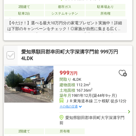
2階建て
都市ガス
駐車場あり
駐車2台
システムキッチン
所有権
【今だけ！】選べる最大10万円分の家電プレゼント実施中！詳細
は下部のキャンペーンをチェック！◎家族が自然に集まる広くて
明るいリビング◎リビングが散らからない「隠せる」収納◇レス
ト不動産 ◇豊橋・豊川の家探しは、全てお任せください！● ネッ
トのお家、まとめてご案内！不動産屋を回る手間はゼロ。気にな
愛知県額田郡幸田町大字深溝字門前 999万円
るお家は一度に見に行きましょう！● あなたに「一番良いロー
ン」をプロが探します！「今の家賃より安くしたい」「ローンが
4LDK
不安」な方も一番おトクなプランを提案します。● プロが「悪い
ところ」も正直に教えます！リスクを徹底的になくして、失敗し
999
万円
ない「最高のお家」だけをご案内します。
間取り
4LDK
2
建物面積
112.2m
2
土地面積
167.36m
築年月
1981年12月(築44年9ヶ月)
ＪＲ東海道本線 三ケ根駅 徒歩12分
その他の交通
愛知県額田郡幸田町大字深溝字門
前
2階建て
所有権