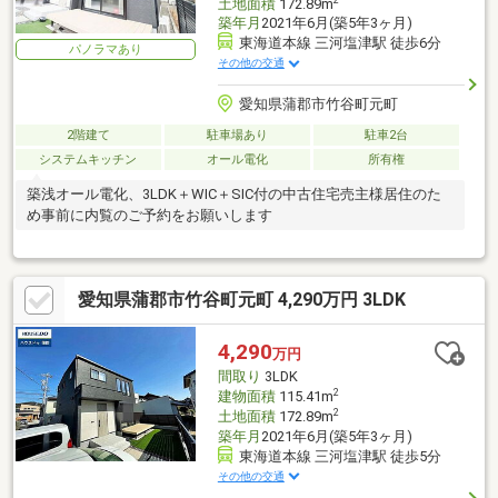
土地面積
172.89m
築年月
2021年6月(築5年3ヶ月)
東海道本線 三河塩津駅 徒歩6分
パノラマあり
その他の交通
愛知県蒲郡市竹谷町元町
2階建て
駐車場あり
駐車2台
システムキッチン
オール電化
所有権
築浅オール電化、3LDK＋WIC＋SIC付の中古住宅売主様居住のた
め事前に内覧のご予約をお願いします
愛知県蒲郡市竹谷町元町 4,290万円 3LDK
4,290
万円
間取り
3LDK
2
建物面積
115.41m
2
土地面積
172.89m
築年月
2021年6月(築5年3ヶ月)
東海道本線 三河塩津駅 徒歩5分
その他の交通