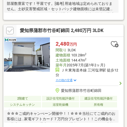
部屋数豊富です！平屋です。[備考] 用途地域は定められておりま
せん。土砂災害警戒区域・セットバック建物面積には未登記建物
を含みます。再建築不可。確定測量未了の為、寸法・面積が増減
する場合があります。越境等がある可能性がありますが、現況渡
しとなります。
愛知県蒲郡市竹谷町錦田 2,480万円 3LDK
2,480
万円
間取り
3LDK
2
建物面積
103.28m
2
土地面積
144.47m
築年月
2025年7月(築1年2ヶ月)
ＪＲ東海道本線 三河塩津駅 徒歩12
分
その他の交通
愛知県蒲郡市竹谷町錦田
2階建て
設計住宅性能評価付
建設住宅性能評価付
システムキッチン
浴室乾燥機
所有権
☆☆☆ご成約キャンぺーン開催中！！☆☆☆当社にてご成約のお
客様には...家電ギフトカード７万円分プレゼント！！この機会を
お見逃しなく！！（予告なく終了する場合がございます。）家族