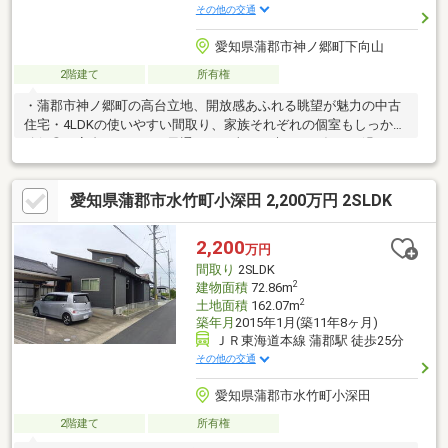
その他の交通
愛知県蒲郡市神ノ郷町下向山
2階建て
所有権
・蒲郡市神ノ郷町の高台立地、開放感あふれる眺望が魅力の中古
住宅・4LDKの使いやすい間取り、家族それぞれの個室もしっかり
確保◎・高台ならではの風通しと日当たり爽やかな毎日が過ごせ
そうです・中央小学校まで徒歩約7分、通学も無理のない距離感・
イオン蒲郡店など商業施設も徒歩圏内で生活利便性◎・1994年
愛知県蒲郡市水竹町小深田 2,200万円 2SLDK
築、DIYやリフォームで“自分色”にアレンジできる一邸です！＼ お
問合せは「0120-07-1645」／内見希望の方はお気軽にご連絡くだ
さい！
2,200
万円
間取り
2SLDK
2
建物面積
72.86m
2
土地面積
162.07m
築年月
2015年1月(築11年8ヶ月)
ＪＲ東海道本線 蒲郡駅 徒歩25分
その他の交通
愛知県蒲郡市水竹町小深田
2階建て
所有権