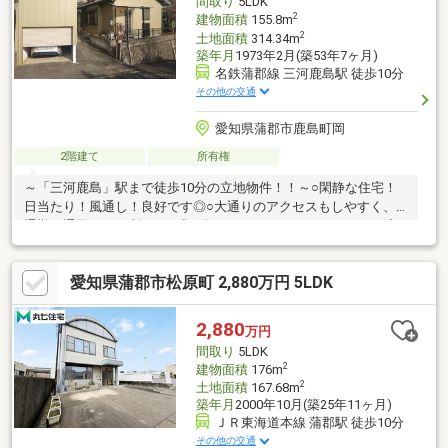
間取り
5LDK
2
建物面積
155.8m
2
土地面積
314.34m
築年月
1973年2月(築53年7ヶ月)
名鉄蒲郡線 三河鹿島駅 徒歩10分
その他の交通
愛知県蒲郡市鹿島町岡
2階建て
所有権
～「三河鹿島」駅まで徒歩10分の立地物件！！～○閑静な住宅！
日当たり！風通し！良好です◎○大通りのアクセスもしやすく、
通勤や通学にも便利☆○平成20年：LDK、トイレ リフォーム済
み！！ 【 お問合せは、こちらまで 】 ＼ 0120-07-
1644 ／☆お客様の物件のご希望をお聞かせください！☆資料
愛知県蒲郡市松原町 2,880万円 5LDK
請求・案内予約はもちろん、気になったことなど何でもお気軽に
お問い合わせください。お待ちしております（＾＾）
2,880
万円
間取り
5LDK
2
建物面積
176m
2
土地面積
167.68m
築年月
2000年10月(築25年11ヶ月)
ＪＲ東海道本線 蒲郡駅 徒歩10分
その他の交通