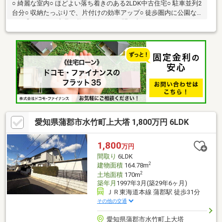
○ 綺麗な室内○ ほどよい落ち着きのある2LDK中古住宅○ 駐車並列2
台分○ 収納たっぷりで、片付けの効率アップ○ 徒歩圏内に公園な
ども◎いつでも内見可能です。ぜひお問い合わせください！
愛知県蒲郡市水竹町上大塔 1,800万円 6LDK
1,800
万円
間取り
6LDK
2
建物面積
164.78m
2
土地面積
170m
築年月
1997年3月(築29年6ヶ月)
ＪＲ東海道本線 蒲郡駅 徒歩31分
その他の交通
愛知県蒲郡市水竹町上大塔