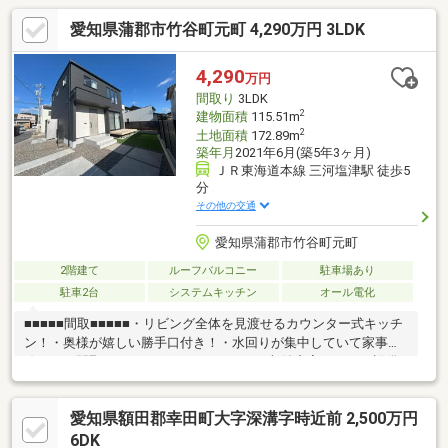
愛知県蒲郡市竹谷町元町 4,290万円 3LDK
4,290
万円
間取り
3LDK
2
建物面積
115.51m
2
土地面積
172.89m
築年月
2021年6月(築5年3ヶ月)
ＪＲ東海道本線 三河塩津駅 徒歩5
分
その他の交通
愛知県蒲郡市竹谷町元町
2階建て
ルーフバルコニー
駐車場あり
駐車2台
システムキッチン
オール電化
■■■■■間取■■■■■・リビング全体を見渡せるカウンター式キッチ
ン！・奥様が嬉しい勝手口付き！・水回りが集中していて家事動
線がいい間取！・WICやパントリーがあり収納充実！■■■■■設備
■■■■■・オール電化住宅のため、ガス代がかかりません◎また、
火災リスクが減ります！・長期優良住宅のため、快適かつ安心で
愛知県額田郡幸田町大字深溝字時近前 2,500万円
きる家に世代を超えて住み継ぐことが可能です！・EVコンセント
がありますので電気自動車をお持ちの方はお家で充電が可能にな
6DK