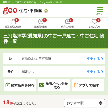
NTTグループ運営の不動産総合サイト goo住宅・不動産
1
0
0
0
最近検索した条件
最近見た物件
保存した条件
お気に入り
三河塩津駅(愛知県)の中古一戸建て・中古住宅 物
件一覧
駅
変更する
東海道本線/三河塩津
条件
変更する
指定なし
新着メールを受
検索条件を保存
アプリで探す
取る
18
件
が該当しました。