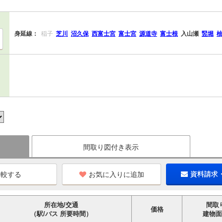
身延線：
稲子
芝川
沼久保
西富士宮
富士宮
源道寺
富士根
入山瀬
竪堀
間取り図付き表示
お気に入りに追加
資料請求
所在地/交通
間取
価格
（駅/バス 所要時間）
建物面