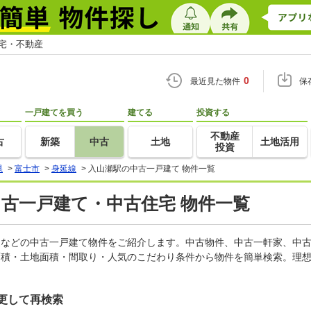
住宅・不動産
0
最近見た物件
保
一戸建てを買う
建てる
投資する
不動産
古
新築
中古
土地
土地活用
投資
県
>
富士市
>
身延線
>
入山瀬駅の中古一戸建て 物件一覧
中古一戸建て・中古住宅 物件一覧
軒家などの中古一戸建て物件をご紹介します。中古物件、中古一軒家、中
面積・土地面積・間取り・人気のこだわり条件から物件を簡単検索。理想
更して再検索