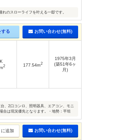
憧れのスローライフを叶える一邸です。
をする
お問い合わせ(無料)
1975年3月
K
2
(築51年6ヶ
177.54m
2
7m
月)
粧台、2口コンロ、照明器具、エアコン、モニ
る場合は現況優先となります。・地勢：平坦
お問い合わせ(無料)
りに追加