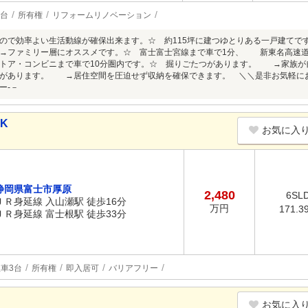
2台
所有権
リフォームリノベーション
ので効率よい生活動線が確保出来ます。☆ 約115坪に建つゆとりある一戸建てで
ファミリー層にオススメです。☆ 富士富士宮線まで車で1分、 新東名高速道路
トア・コンビニまで車で10分圏内です。☆ 掘りごたつがあります。 →家族が
があります。 →居住空間を圧迫せず収納を確保できます。 ＼＼是非お気軽にお問
ー-－
DK
お気に入
静岡県富士市厚原
2,480
6SL
ＪＲ身延線 入山瀬駅 徒歩16分
万円
171.3
ＪＲ身延線 富士根駅 徒歩33分
車3台
所有権
即入居可
バリアフリー
お気に入