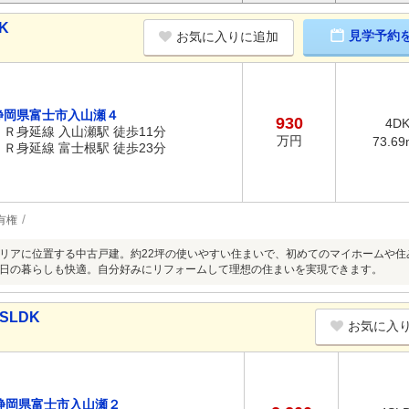
K
見学予約
お気に入りに追加
静岡県富士市入山瀬４
930
4D
ＪＲ身延線 入山瀬駅 徒歩11分
万円
73.69
ＪＲ身延線 富士根駅 徒歩23分
有権
リアに位置する中古戸建。約22坪の使いやすい住まいで、初めてのマイホームや
日の暮らしも快適。自分好みにリフォームして理想の住まいを実現できます。
SLDK
お気に入
静岡県富士市入山瀬２