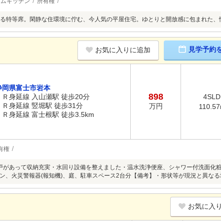
テムキッチン
所有権
る特等席。閑静な住環境に佇む、今人気の平屋住宅。ゆとりと開放感に包まれた、
見学予約
お気に入りに追加
静岡県富士市岩本
898
ＪＲ身延線 入山瀬駅 徒歩20分
4SLD
ＪＲ身延線 竪堀駅 徒歩31分
万円
110.5
ＪＲ身延線 富士根駅 徒歩3.5km
有権
戸があって収納充実・水回り設備を整えました・温水洗浄便座、シャワー付洗面化
ン、火災警報器(報知機)、庭、駐車スペース2台分【備考】・形状等が現況と異な
お気に入