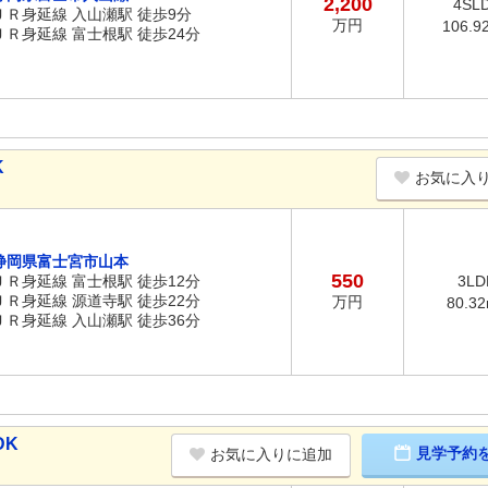
2,200
4SL
ＪＲ身延線 入山瀬駅 徒歩9分
万円
106.9
ＪＲ身延線 富士根駅 徒歩24分
K
お気に入
静岡県富士宮市山本
550
ＪＲ身延線 富士根駅 徒歩12分
3LD
ＪＲ身延線 源道寺駅 徒歩22分
万円
80.3
ＪＲ身延線 入山瀬駅 徒歩36分
DK
見学予約
お気に入りに追加