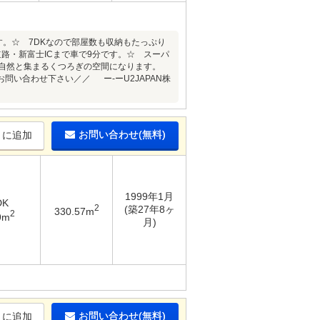
す。☆ 7DKなので部屋数も収納もたっぷり
・新富士ICまで車で9分です。☆ スーパ
自然と集まるくつろぎの空間になります。
い合わせ下さい／／ ー-ーU2JAPAN株
お問い合わせ(無料)
りに追加
1999年1月
DK
2
(築27年8ヶ
330.57m
2
9m
月)
お問い合わせ(無料)
りに追加