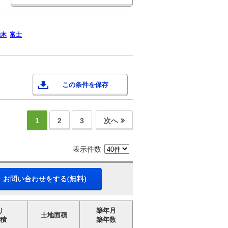
柚木
富士
この条件を保存
1
2
3
次へ
表示件数
・お問い合わせをする(無料)
り
築年月
土地面積
積
築年数