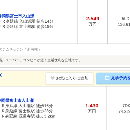
静岡県富士市入山瀬
2,549
5LD
ＪＲ身延線 入山瀬駅 徒歩14分
万円
136.6
ＪＲ身延線 富士根駅 徒歩19分
ステムキッチン
所有権
能。スーパー、コンビニが近く生活便利な立地です。
K
見学予約
お気に入りに追加
静岡県富士市入山瀬
1,430
ＪＲ身延線 入山瀬駅 徒歩16分
7D
ＪＲ身延線 富士根駅 徒歩23分
万円
74.22
ＪＲ身延線 源道寺駅 徒歩3.2km