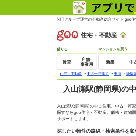
NTTグループ運営の不動産総合サイト goo
借りる
マンションを買う
店舗･
賃貸
新築
中
事業用
住宅・不動産
>
中古一戸建て
>
東海
>
静岡
入山瀬駅(静岡県)の
入山瀬駅(静岡県)の中古住宅、中古一
探すならgoo住宅・不動産。価格・建物
サポートします。
探したい物件の路線・検索条件を変