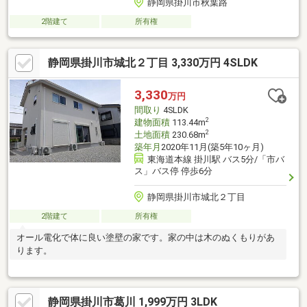
静岡県掛川市秋葉路
2階建て
所有権
静岡県掛川市城北２丁目 3,330万円 4SLDK
3,330
万円
間取り
4SLDK
2
建物面積
113.44m
2
土地面積
230.68m
築年月
2020年11月(築5年10ヶ月)
東海道本線 掛川駅 バス5分/「市バ
ス」バス停 停歩6分
静岡県掛川市城北２丁目
2階建て
所有権
オール電化で体に良い塗壁の家です。家の中は木のぬくもりがあ
ります。
静岡県掛川市葛川 1,999万円 3LDK