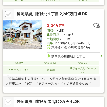
静岡県掛川市城北１丁目 2,249万円 4LDK
2,249
万円
間取り
4LDK
2
建物面積
122.83m
2
土地面積
201.6m
築年月
1990年1月(築36年8ヶ月)
東海道本線 掛川駅 徒歩23分
静岡県掛川市城北１丁目
2階建て
駐車場あり
駐車2台
リフォームリノベーシ
システムキッチン
所有権
ョン
【見学会開催】内外装リフォーム予定／新耐震適合／水回り交換
／駐車2台可（予定）／庭スペースあり／周辺交通量少なめ／
静岡県掛川市秋葉路 1,899万円 4LDK