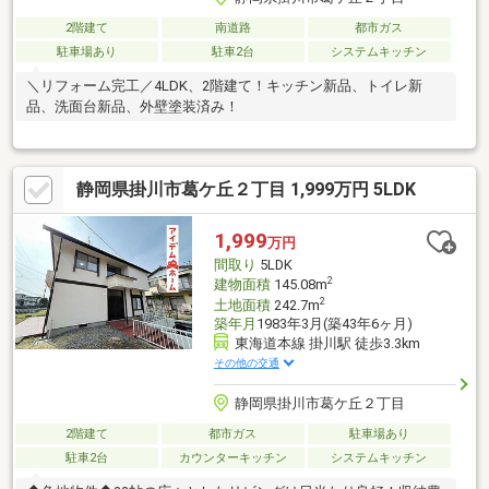
2階建て
南道路
都市ガス
駐車場あり
駐車2台
システムキッチン
＼リフォーム完工／4LDK、2階建て！キッチン新品、トイレ新
品、洗面台新品、外壁塗装済み！
静岡県掛川市葛ケ丘２丁目 1,999万円 5LDK
1,999
万円
間取り
5LDK
2
建物面積
145.08m
2
土地面積
242.7m
築年月
1983年3月(築43年6ヶ月)
東海道本線 掛川駅 徒歩3.3km
その他の交通
静岡県掛川市葛ケ丘２丁目
2階建て
都市ガス
駐車場あり
駐車2台
カウンターキッチン
システムキッチン