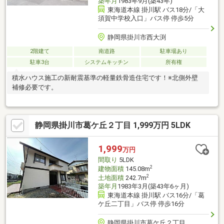
築年月
1983年9月(築43年)
東海道本線 掛川駅 バス18分/「大
須賀中学校入口」バス停 停歩5分
静岡県掛川市西大渕
2階建て
南道路
駐車場あり
駐車3台
システムキッチン
所有権
積水ハウス施工の新耐震基準の軽量鉄骨造住宅です！※北側外壁
補修必要です。
静岡県掛川市葛ケ丘２丁目 1,999万円 5LDK
1,999
万円
間取り
5LDK
2
建物面積
145.08m
2
土地面積
242.7m
築年月
1983年3月(築43年6ヶ月)
東海道本線 掛川駅 バス16分/「葛
ケ丘二丁目」バス停 停歩16分
静岡県掛川市葛ケ丘２丁目