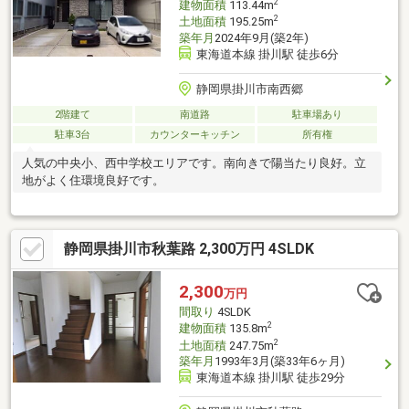
2
建物面積
113.44m
2
土地面積
195.25m
築年月
2024年9月(築2年)
東海道本線 掛川駅 徒歩6分
静岡県掛川市南西郷
2階建て
南道路
駐車場あり
駐車3台
カウンターキッチン
所有権
人気の中央小、西中学校エリアです。南向きで陽当たり良好。立
地がよく住環境良好です。
静岡県掛川市秋葉路 2,300万円 4SLDK
2,300
万円
間取り
4SLDK
2
建物面積
135.8m
2
土地面積
247.75m
築年月
1993年3月(築33年6ヶ月)
東海道本線 掛川駅 徒歩29分