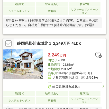
2階建て
駐車場あり
駐車2台
リフォームリノベーシ
システムキッチン
所有権
ョン
8/7(金)～8/9(日)予約制見学会開催※当日予約OK。ご希望日をお知
らせください。自社売主物件につき随時内覧可能です。お電話か
メールでご希望日をお知らせください。【リフォーム内容】シロ
アリ工防除工事、クリーニングシステムキッチン交換、ユニット
バス交換、洗面化粧台交換【おすすめポイント】・本物件は条件
静岡県掛川市城北１ 2,249万円 4LDK
により住宅ローン減税が適用されます。・シロアリ防除工事施工
後5年間保証。【周辺施設】・第一小学校まで約1050ｍ（徒歩約
14分）・東中学校まで約1360ｍ（徒歩17分）・ユーコープ緑ヶ丘
2,249
万円
店様まで約860ｍ（徒歩11分）・セブンイレブ
間取り
4LDK
2
建物面積
122.83m
2
土地面積
201.6m
築年月
1990年1月(築36年8ヶ月)
ＪＲ東海道本線 掛川駅 徒歩23分
静岡県掛川市城北１
2階建て
駐車場あり
駐車2台
リフォームリノベーシ
システムキッチン
所有権
ョン