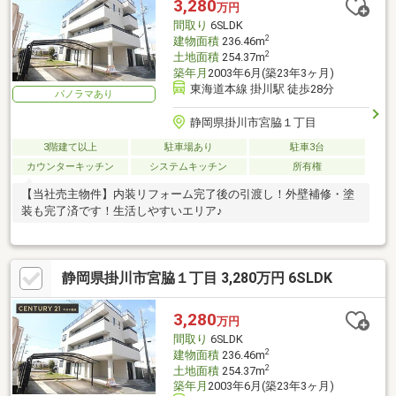
3,280
万円
間取り
6SLDK
2
建物面積
236.46m
2
土地面積
254.37m
築年月
2003年6月(築23年3ヶ月)
東海道本線 掛川駅 徒歩28分
パノラマあり
静岡県掛川市宮脇１丁目
3階建て以上
駐車場あり
駐車3台
カウンターキッチン
システムキッチン
所有権
【当社売主物件】内装リフォーム完了後の引渡し！外壁補修・塗
装も完了済です！生活しやすいエリア♪
静岡県掛川市宮脇１丁目 3,280万円 6SLDK
3,280
万円
間取り
6SLDK
2
建物面積
236.46m
2
土地面積
254.37m
築年月
2003年6月(築23年3ヶ月)