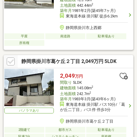
2
土地面積
442.44m
築年月
1981年2月(築45年7ヶ月)
東海道本線 掛川駅 徒歩6.2km
静岡県掛川市上西郷
平屋
南道路
駐車場あり
所有権
静岡県掛川市葛ケ丘２丁目 2,049万円 5LDK
2,049
万円
間取り
5LDK
2
建物面積
145.08m
2
土地面積
242.7m
築年月
1983年3月(築43年6ヶ月)
東海道本線 掛川駅 バス10分/「葛
が丘二丁目」バス停 停歩3分
パノラマあり
静岡県掛川市葛ケ丘２丁目
2階建て
都市ガス
駐車場あり
駐車2台
システムキッチン
所有権