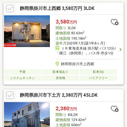
静岡県掛川市上西郷 3,580万円 3LDK
3,580
万円
間取り
3LDK
2
建物面積
83.63m
2
土地面積
195.18m
築年月
2025年1月(築1年8ヶ月)
ＪＲ東海道本線 掛川駅 バス12分/
「構江（静岡県）」バス停 停歩1分
静岡県掛川市上西郷
平屋
駐車場あり
駐車3台
システムキッチン
所有権
バリアフリー
静岡県掛川市下土方 2,380万円 4SLDK
2,380
万円
間取り
4SLDK
2
建物面積
129.42m
2
土地面積
606m