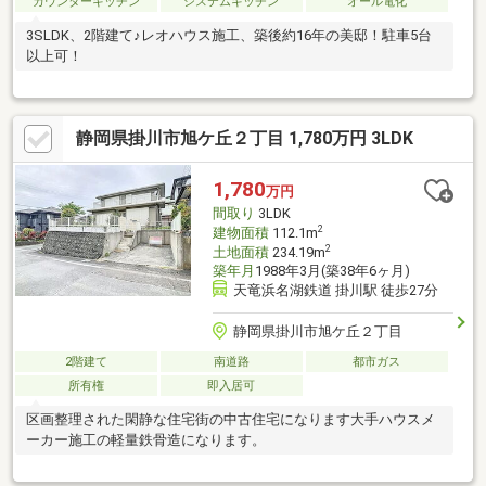
カウンターキッチン
システムキッチン
オール電化
3SLDK、2階建て♪レオハウス施工、築後約16年の美邸！駐車5台
以上可！
静岡県掛川市旭ケ丘２丁目 1,780万円 3LDK
1,780
万円
間取り
3LDK
2
建物面積
112.1m
2
土地面積
234.19m
築年月
1988年3月(築38年6ヶ月)
天竜浜名湖鉄道 掛川駅 徒歩27分
静岡県掛川市旭ケ丘２丁目
2階建て
南道路
都市ガス
所有権
即入居可
区画整理された閑静な住宅街の中古住宅になります大手ハウスメ
ーカー施工の軽量鉄骨造になります。