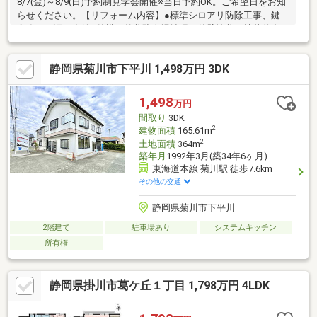
8/7(金)～8/9(日)予約制見学会開催※当日予約OK。ご希望日をお知
らせください。【リフォーム内容】●標準シロアリ防除工事、鍵
交換、雨漏り点検●外構・外装駐車場拡張、外壁塗装、植栽剪定●
水回りシステムキッチン交換、ユニットバス交換、トイレ交換、
洗面化粧台交換●内装間取変更、室内ドア交換、床材上張り、シ
静岡県菊川市下平川 1,498万円 3DK
ューズボックス交換、クロス張替え●その他設備給湯器交換、イ
ンターホン設置、火災警報器設置、照明器具交換【おすすめポイ
ント】・本物件は条件により住宅ローン減税が適用されます。・
1,498
万円
雨漏り、構造上主要な部分の欠陥や・腐食、給排水管の故障や漏
間取り
3DK
水についてお引渡しよ
2
建物面積
165.61m
2
土地面積
364m
築年月
1992年3月(築34年6ヶ月)
東海道本線 菊川駅 徒歩7.6km
その他の交通
静岡県菊川市下平川
2階建て
駐車場あり
システムキッチン
所有権
静岡県掛川市葛ケ丘１丁目 1,798万円 4LDK