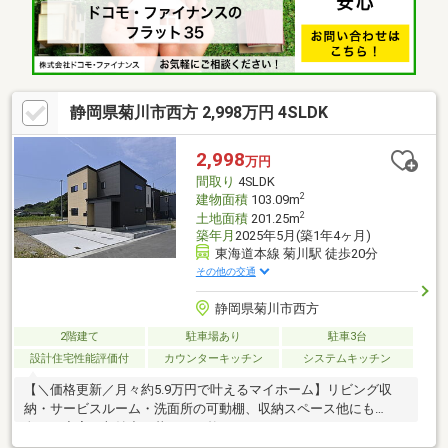
静岡県菊川市西方 2,998万円 4SLDK
2,998
万円
間取り
4SLDK
2
建物面積
103.09m
2
土地面積
201.25m
築年月
2025年5月(築1年4ヶ月)
東海道本線 菊川駅 徒歩20分
その他の交通
静岡県菊川市西方
2階建て
駐車場あり
駐車3台
設計住宅性能評価付
カウンターキッチン
システムキッチン
【＼価格更新／月々約5.9万円で叶えるマイホーム】リビング収
納・サービスルーム・洗面所の可動棚、収納スペース他にも
色々！充実の収納力で暮らしが整う♪