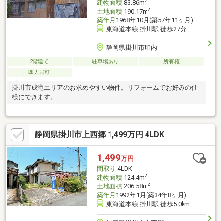
2
建物面積
83.86m
2
土地面積
190.17m
築年月
1968年10月(築57年11ヶ月)
東海道本線 掛川駅 徒歩27分
静岡県掛川市印内
2階建て
駐車場あり
所有権
即入居可
掛川市成滝エリアのお求めやすい物件。リフォームでお好みの仕
様にできます。
静岡県掛川市上西郷 1,499万円 4LDK
1,499
万円
間取り
4LDK
2
建物面積
124.4m
2
土地面積
206.58m
築年月
1992年1月(築34年8ヶ月)
東海道本線 掛川駅 徒歩5.0km