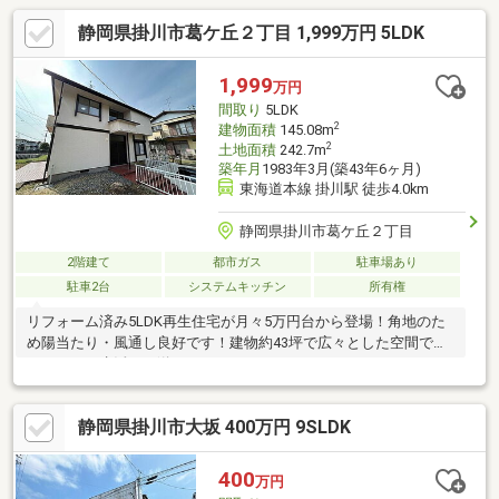
静岡県掛川市葛ケ丘２丁目 1,999万円 5LDK
1,999
万円
間取り
5LDK
2
建物面積
145.08m
2
土地面積
242.7m
築年月
1983年3月(築43年6ヶ月)
東海道本線 掛川駅 徒歩4.0km
静岡県掛川市葛ケ丘２丁目
2階建て
都市ガス
駐車場あり
駐車2台
システムキッチン
所有権
リフォーム済み5LDK再生住宅が月々5万円台から登場！角地のた
め陽当たり・風通し良好です！建物約43坪で広々とした空間でゆ
とりのある生活をお送りいただけます！
静岡県掛川市大坂 400万円 9SLDK
400
万円