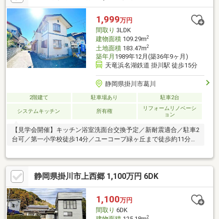
1,999
万円
間取り
3LDK
2
建物面積
109.29m
2
土地面積
183.47m
築年月
1989年12月(築36年9ヶ月)
天竜浜名湖鉄道 掛川駅 徒歩15分
静岡県掛川市葛川
2階建て
駐車場あり
駐車2台
リフォームリノベーシ
システムキッチン
所有権
ョン
【見学会開催】キッチン浴室洗面台交換予定／新耐震適合／駐車2
台可／第一小学校徒歩14分／ユーコープ緑ヶ丘まで徒歩約11分
（860m）／
静岡県掛川市上西郷 1,100万円 6DK
1,100
万円
間取り
6DK
2
建物面積
125.18m