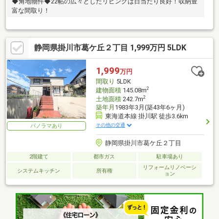
◆角地物件◆22帖の広々としたリビングは日当たり良好！収納豊
富な間取り！
静岡県掛川市葛ケ丘２丁目 1,999万円 5LDK
1,999
万円
間取り
5LDK
2
建物面積
145.08m
2
土地面積
242.7m
築年月
1983年3月(築43年6ヶ月)
東海道本線 掛川駅 徒歩3.6km
その他の交通
パノラマあり
静岡県掛川市葛ケ丘２丁目
2階建て
都市ガス
駐車場あり
リフォームリノベーシ
システムキッチン
所有権
ョン