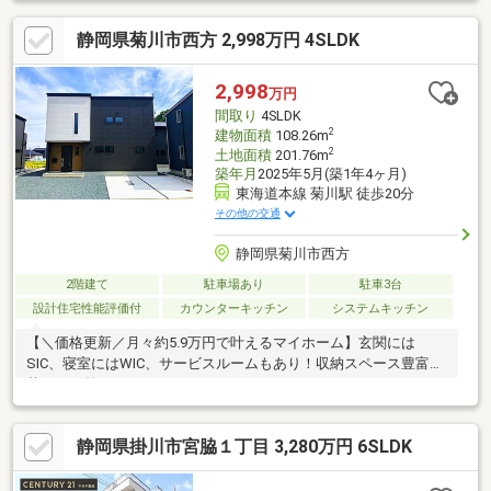
静岡県菊川市西方 2,998万円 4SLDK
2,998
万円
間取り
4SLDK
2
建物面積
108.26m
2
土地面積
201.76m
築年月
2025年5月(築1年4ヶ月)
東海道本線 菊川駅 徒歩20分
その他の交通
静岡県菊川市西方
2階建て
駐車場あり
駐車3台
設計住宅性能評価付
カウンターキッチン
システムキッチン
【＼価格更新／月々約5.9万円で叶えるマイホーム】玄関には
SIC、寝室にはWIC、サービスルームもあり！収納スペース豊富で
暮らしが整う♪
静岡県掛川市宮脇１丁目 3,280万円 6SLDK