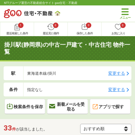
NTTグループ運営の不動産総合サイト goo住宅・不動産
1
0
0
0
最近検索した条件
最近見た物件
保存した条件
お気に入り
掛川駅(静岡県)の中古一戸建て・中古住宅 物件一
覧
駅
変更する
東海道本線/掛川
条件
変更する
指定なし
新着メールを受
検索条件を保存
アプリで探す
取る
33
件
が該当しました。