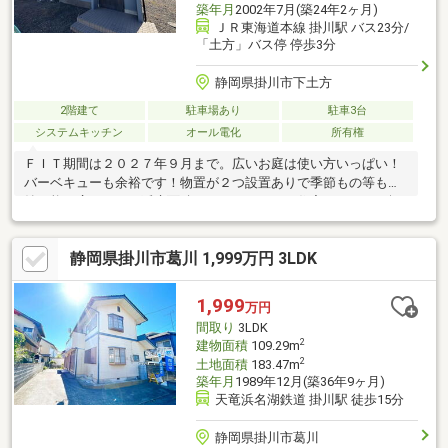
築年月
2002年7月(築24年2ヶ月)
ＪＲ東海道本線 掛川駅 バス23分/
「土方」バス停 停歩3分
静岡県掛川市下土方
2階建て
駐車場あり
駐車3台
システムキッチン
オール電化
所有権
ＦＩＴ期間は２０２７年９月まで。広いお庭は使い方いっぱい！
バーベキューも余裕です！物置が２つ設置ありで季節もの等も収
納可能！広々とした延床面積１２９．４２㎡の住宅です！１０坪
以上の庭有だから、朝一番の深呼吸も大きな伸びと共にリフレッ
シュ。また万一の品質担保である瑕疵保証つきの建物です。独特
静岡県掛川市葛川 1,999万円 3LDK
のモノトーンがクールな外壁コンクリート仕様なのでスタイリッ
シュな外観です！エコキュート＋ＩＨのオール電化仕様。家族み
んなのワガママにも応える４ＳＬＤＫ。実際の空間をご自身で体
1,999
万円
感してください。
間取り
3LDK
2
建物面積
109.29m
2
土地面積
183.47m
築年月
1989年12月(築36年9ヶ月)
天竜浜名湖鉄道 掛川駅 徒歩15分
静岡県掛川市葛川