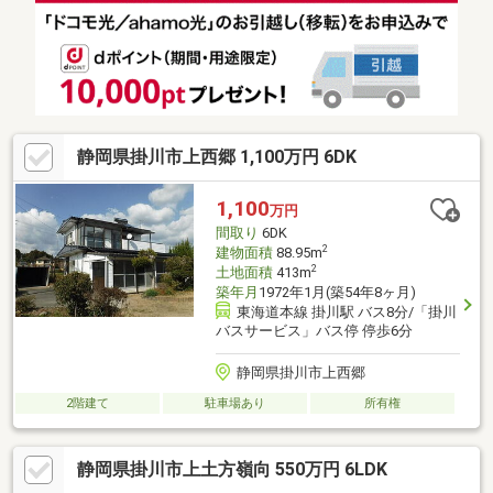
静岡県掛川市上西郷 1,100万円 6DK
1,100
万円
間取り
6DK
2
建物面積
88.95m
2
土地面積
413m
築年月
1972年1月(築54年8ヶ月)
東海道本線 掛川駅 バス8分/「掛川
バスサービス」バス停 停歩6分
静岡県掛川市上西郷
2階建て
駐車場あり
所有権
静岡県掛川市上土方嶺向 550万円 6LDK