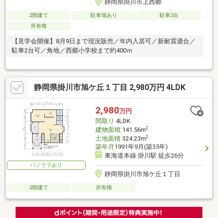
静岡県掛川市上西郷
2階建て
駐車場あり
駐車2台
所有権
【見学会開催】8月9日まで現況販売／年内入居可／新耐震適合／
駐車2台可／角地／西郷小学校まで約400ｍ
静岡県掛川市旭ケ丘１丁目 2,980万円 4LDK
2,980
万円
間取り
4LDK
2
建物面積
141.56m
2
土地面積
324.23m
築年月
1991年9月(築35年)
東海道本線 掛川駅 徒歩26分
パノラマあり
静岡県掛川市旭ケ丘１丁目
2階建て
所有権