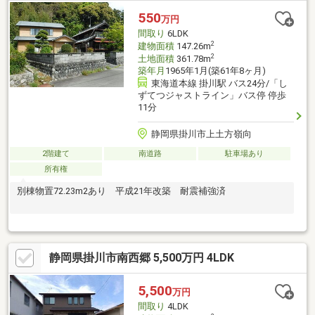
550
万円
間取り
6LDK
2
建物面積
147.26m
2
土地面積
361.78m
築年月
1965年1月(築61年8ヶ月)
東海道本線 掛川駅 バス24分/「し
ずてつジャストライン」バス停 停歩
11分
静岡県掛川市上土方嶺向
2階建て
南道路
駐車場あり
所有権
別棟物置72.23m2あり 平成21年改築 耐震補強済
静岡県掛川市南西郷 5,500万円 4LDK
5,500
万円
間取り
4LDK