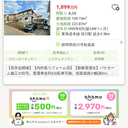
1,899
万円
間取り
4LDK
2
建物面積
109.19m
2
土地面積
223.87m
築年月
1992年8月(築34年1ヶ月)
東海道本線 掛川駅 徒歩3.5km
静岡県掛川市秋葉路
2階建て
駐車場あり
駐車2台
カウンターキッチン
システムキッチン
所有権
【見学会開催】【内外装リフォーム済】【新耐震適合】パナホー
ム施工の住宅。普通車並列2台駐車可能。前面道路の幅員6ｍ。運
転が苦手な方でも楽々駐車。