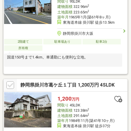
間取り
9SLDK
2
建物面積
322.96m
2
土地面積
223.65m
築年月
1965年1月(築61年8ヶ月)
東海道本線 掛川駅 徒歩13.5km
静岡県掛川市大坂
2階建て
駐車場あり
駐車2台
所有権
国道150号まで1.4km。車通勤にも便利な立地。
静岡県掛川市葛ケ丘１丁目 1,200万円 4SLDK
1,200
万円
間取り
4SLDK
2
建物面積
123.38m
2
土地面積
291.64m
築年月
1984年11月(築41年10ヶ月)
東海道本線 掛川駅 徒歩37分