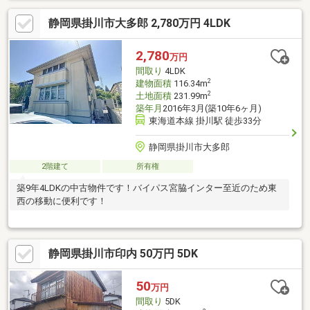
静岡県掛川市大多郎 2,780万円 4LDK
2,780
万円
間取り
4LDK
2
建物面積
116.34m
2
土地面積
231.99m
築年月
2016年3月(築10年6ヶ月)
東海道本線 掛川駅 徒歩33分
静岡県掛川市大多郎
2階建て
所有権
築9年4LDKの中古物件です！バイパス宮脇インター至近のため東
西の移動に便利です！
静岡県掛川市印内 50万円 5DK
50
万円
間取り
5DK