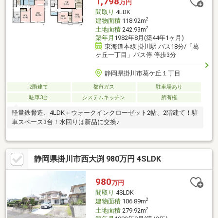
1,798
万円
間取り
4LDK
2
建物面積
118.92m
2
土地面積
242.93m
築年月
1982年8月(築44年1ヶ月)
東海道本線 掛川駅 バス18分/「葛
ヶ丘一丁目」バス停 停歩3分
静岡県掛川市葛ケ丘１丁目
2階建て
都市ガス
駐車場あり
駐車3台
システムキッチン
所有権
軽量鉄骨造、4LDK＋ウォークインクローゼット2帖、2階建て！駐
車スペース3台！水回りは新品に交換♪
静岡県掛川市西大渕 980万円 4SLDK
980
万円
間取り
4SLDK
2
建物面積
106.89m
2
土地面積
279.92m