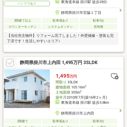
東海道本線 掛川駅 徒歩28分
パノラマあり
静岡県掛川市宮脇１丁目
3階建て以上
駐車場あり
駐車3台
カウンターキッチン
システムキッチン
所有権
【当社売主物件】リフォーム完了しました！外壁補修・塗装も完
了済です！生活しやすいエリア♪
静岡県掛川市上内田 1,495万円 3SLDK
1,495
万円
間取り
3SLDK
2
建物面積
105.16m
2
土地面積
305m
築年月
2010年7月(築16年2ヶ月)
東海道本線 掛川駅 徒歩5.8km
静岡県掛川市上内田
2階建て
駐車場あり
駐車3台