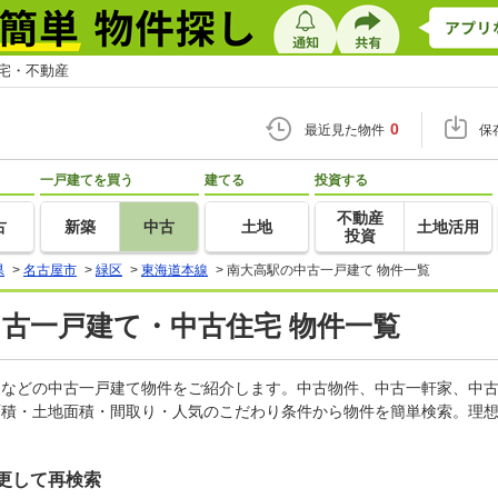
住宅・不動産
0
最近見た物件
保
一戸建てを買う
建てる
投資する
不動産
古
新築
中古
土地
土地活用
投資
県
>
名古屋市
>
緑区
>
東海道本線
>
南大高駅の中古一戸建て 物件一覧
中古一戸建て・中古住宅 物件一覧
軒家などの中古一戸建て物件をご紹介します。中古物件、中古一軒家、中
面積・土地面積・間取り・人気のこだわり条件から物件を簡単検索。理想
更して再検索