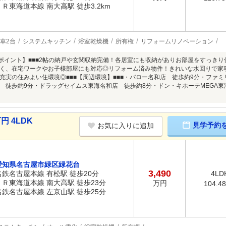
ＪＲ東海道本線 南大高駅 徒歩3.2km
車2台
システムキッチン
浴室乾燥機
所有権
リフォームリノベーション
めポイント】■■■2帖の納戸や玄関収納完備！各居室にも収納がありお部屋をすっきり
く、在宅ワークやお子様部屋にも対応◎リフォーム済み物件！きれいな水回りで家
充実の住みよい住環境◎■■■【周辺環境】■■■・バロー名和店 徒歩約9分・ファ
 徒歩約9分・ドラッグセイムス東海名和店 徒歩約8分・ドン・キホーテMEGA東
円 4LDK
見学予約
お気に入りに追加
愛知県名古屋市緑区緑花台
3,490
名鉄名古屋本線 有松駅 徒歩20分
4LD
ＪＲ東海道本線 南大高駅 徒歩23分
万円
104.4
名鉄名古屋本線 左京山駅 徒歩25分