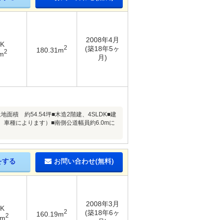
2008年4月
DK
2
(築18年5ヶ
180.31m
2
m
月)
面積 約54.54坪■木造2階建、4SLDK■建
し、車種によります）■南側公道幅員約6.0mに
をする
お問い合わせ(無料)
2008年3月
DK
2
(築18年6ヶ
160.19m
2
5m