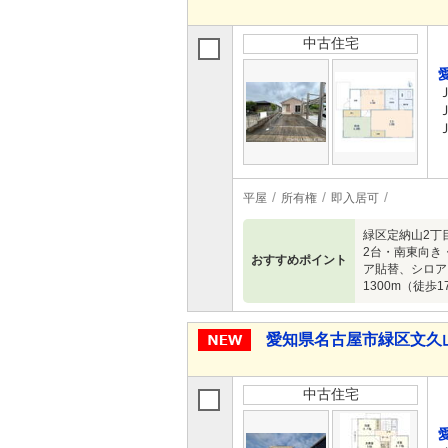
中古住宅
平屋
所有権
即入居可
緑区定納山2丁
2台・南東向き
おすすめポイント
ア貼替、シロア
1300m（徒歩
愛知県名古屋市緑区文久山 4
中古住宅