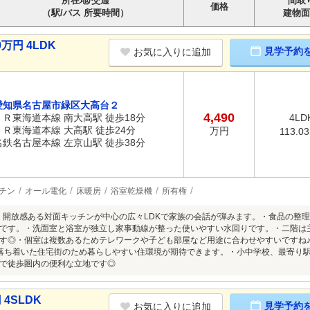
所在地/交通
間取
価格
（駅/バス 所要時間）
建物面
万円 4LDK
見学予約
お気に入りに追加
愛知県名古屋市緑区大高台２
4,490
ＪＲ東海道本線 南大高駅 徒歩18分
4LD
ＪＲ東海道本線 大高駅 徒歩24分
万円
113.0
名鉄名古屋本線 左京山駅 徒歩38分
チン
オール電化
床暖房
浴室乾燥機
所有権
■・開放感ある対面キッチンが中心の広々LDKで家族の会話が弾みます。・食品の整
です。・洗面室と浴室が独立し家事動線が整った使いやすい水回りです。・二階は
す◎・個室は複数あるためテレワークや子ども部屋など用途に合わせやすいですね♪
落ち着いた住宅街のため暮らしやすい住環境が期待できます。・小中学校、最寄り
で徒歩圏内の便利な立地です◎
4SLDK
見学予約
お気に入りに追加