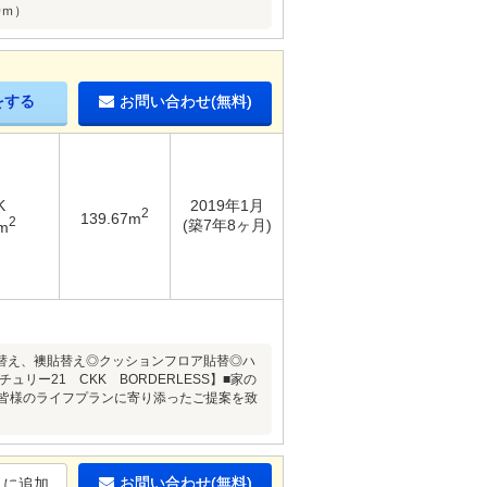
0ｍ）
をする
お問い合わせ(無料)
K
2019年1月
2
139.67m
2
(築7年8ヶ月)
m
替え、襖貼替え◎クッションフロア貼替◎ハ
ー21 CKK BORDERLESS】■家の
■皆様のライフプランに寄り添ったご提案を致
お問い合わせ(無料)
りに追加