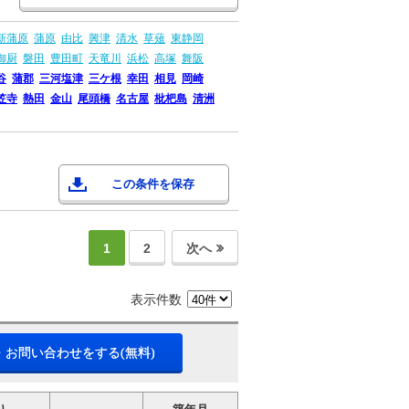
新蒲原
蒲原
由比
興津
清水
草薙
東静岡
御厨
磐田
豊田町
天竜川
浜松
高塚
舞阪
谷
蒲郡
三河塩津
三ケ根
幸田
相見
岡崎
笠寺
熱田
金山
尾頭橋
名古屋
枇杷島
清洲
この条件を保存
1
2
次へ
表示件数
・お問い合わせをする(無料)