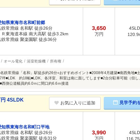
愛知県東海市名和町前郷
3,650
名鉄常滑線 名和駅 徒歩26分
4SL
ＪＲ東海道本線 南大高駅 徒歩3.2km
万円
120.9
名鉄常滑線 聚楽園駅 徒歩36分
オール電化
浴室乾燥機
所有権
名鉄常滑線「名和」駅徒歩約26分○おすすめポイント■2008年4月建築■南西角地■土地
57坪■LDK 約18帖■LDK、各洋室、和室は南に面してします■2台分駐車可能（但
道■西側公道幅員約6.0ｍに間口約6.6ｍ接道
円 4SLDK
見学予約
お気に入りに追加
愛知県東海市名和町口平地
3,990
名鉄常滑線 名和駅 徒歩26分
4SL
名鉄常滑線 聚楽園駅 徒歩31分
万円
116.7