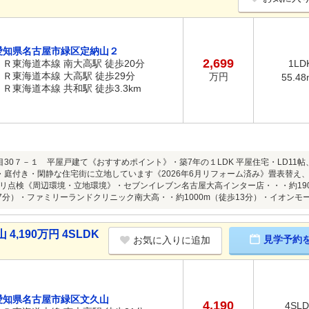
愛知県名古屋市緑区定納山２
2,699
ＪＲ東海道本線 南大高駅 徒歩20分
1LD
ＪＲ東海道本線 大高駅 徒歩29分
万円
55.48
ＪＲ東海道本線 共和駅 徒歩3.3km
目30７－１ 平屋戸建て《おすすめポイント》・築7年の１LDK 平屋住宅・LD11帖
・庭付き・閑静な住宅街に立地しています《2026年6月リフォーム済み》畳表替え
リ点検《周辺環境・立地環境》・セブンイレブン名古屋大高インター店・・・約19
17分）・ファミリーランドクリニック南大高・・約1000m（徒歩13分）・イオンモー
,190万円 4SLDK
見学予約
お気に入りに追加
愛知県名古屋市緑区文久山
4,190
4SL