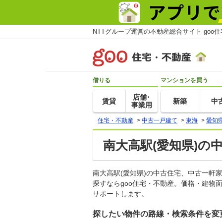
NTTグループ運営の不動産総合サイト goo
借りる
マンションを買う
店舗･
賃貸
新築
中
事業用
住宅・不動産
>
中古一戸建て
>
東海
>
愛知
南大高駅(愛知県)の
南大高駅(愛知県)の中古住宅、中古一
探すならgoo住宅・不動産。価格・建物
サポートします。
探したい物件の路線・検索条件を変