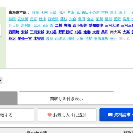
東海道本線：
熱海
函南
三島
沼津
片浜
原
東田子の浦
吉原
富士
富士川
静岡
安倍川
用宗
焼津
西焼津
藤枝
六合
島田
金谷
菊川
掛川
愛野
袋井
弁天島
新居町
鷲津
新所原
二川
豊橋
西小坂井
愛知御津
三河大塚
三河三
西岡崎
安城
三河安城
東刈谷
野田新町
刈谷
逢妻
大府
共和
南大高
大高
稲沢
尾張一宮
木曽川
岐阜
西岐阜
穂積
大垣
荒尾
美濃赤坂
垂井
関ケ原
間取り図付き表示
お気に入りに追加
資料請求