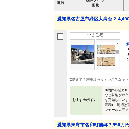
物件タイプ
選択
画像
愛知県名古屋市緑区大高台２ 4,490
中古住宅
2階建て
駐車場あり
システムキッ
.■物件の魅力
など収納が豊富
おすすめポイント
を完備していま
環境■・周辺は
ンモール大高ま
愛知県東海市名和町前郷 3,650万円 