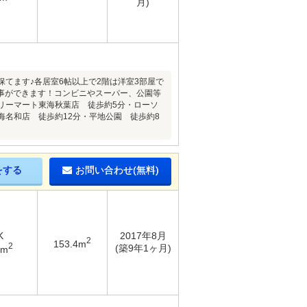
月)
保てます♪各居室6帖以上で2階は洋室3部屋で
事ができます！コンビニやスーパー、公園等
ミリーマート東海秋葉店 徒歩約5分・ローソ
海名和店 徒歩約12分・平地公園 徒歩約8
をする
お問い合わせ(無料)
K
2017年8月
2
153.4m
2
(築9年1ヶ月)
8m