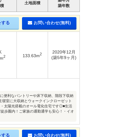
り
築年月
土地面積
積
築年数
をする
お問い合わせ(無料)
K
2020年12月
2
133.63m
2
(築5年9ヶ月)
3m
理に便利なパントリーや床下収納、階段下収納
主寝室に大収納とウォークインクローゼット
・太陽光搭載のオール電化住宅です◎■生活
駅徒歩圏内！ご家族の通勤通学も安心！・イオ
をする
お問い合わせ(無料)