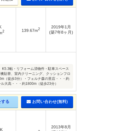
K
2019年1月
2
139.67m
2
(築7年8ヶ月)
m
、K5.3帖・リフォーム済物件・駐車スペース
、襖貼替、室内クリーニング、クッションフロ
0m（徒歩3分）・フェルナ森の里店・・・約
ル大高・・・約1800m（徒歩23分）
をする
お問い合わせ(無料)
2013年8月
DK