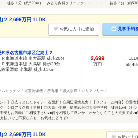
・・徒歩７分（約520ｍ）・みどり内科クリニック・・・・・・・徒歩７分（約53
2,699万円 1LDK
見学予約
お気に入りに追加
愛知県名古屋市緑区定納山２
2,699
ＪＲ東海道本線 南大高駅 徒歩20分
1LD
ＪＲ東海道本線 大高駅 徒歩29分
万円
55.48
名鉄常滑線 名和駅 徒歩3.3km
テムキッチン
浴室乾燥機
所有権
即入居可
バリアフリー
ント】◎広々としたトイレ・洗面所！◎周辺環境充実！【リフォーム内容】◎畳表
グ、シロアリ点検【学校】◎大高小学校 徒歩20分◎大高中学校 徒歩15分【センチュリ
不安もお気軽にご相談下さい♪■何を相談して良いか、わからなくても大丈夫です♪
の支払いでご不安な方も、お気軽にどうぞ♪
2,699万円 1LDK
お気に入