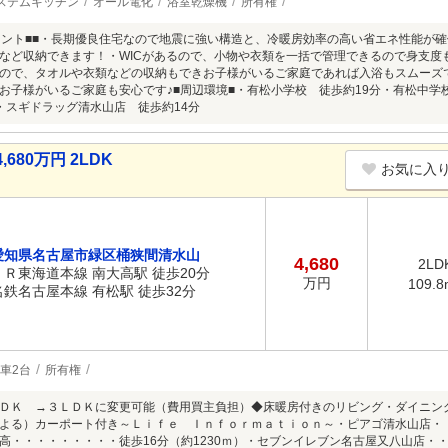
ステムキッチン
オール電化
浴室乾燥機
所有権
イント■■・長期優良住宅なので地震に強い構造と、冷暖房効率の高い省エネ性能が確
など収納できます！・WICがあるので、小物や衣類を一括で管理できるので身支度
ので、タオルや衣類などの収納もできお子様がいるご家庭であれば入浴もスムーズ
お子様がいるご家庭も安心です♪■周辺環境■・有松小学校 徒歩約19分・有松中学
・スギドラッグ清水山店 徒歩約14分
80万円 2LDK
お気に入
愛知県名古屋市緑区桶狭間清水山
4,680
2LD
ＪＲ東海道本線 南大高駅 徒歩20分
万円
109.8
名鉄名古屋本線 有松駅 徒歩32分
車2台
所有権
ＤＫ →３ＬＤＫに変更可能（費用買主負担）◆床暖房付きのリビング・ダイニン
よる）カーポート付き～Ｌｉｆｅ Ｉｎｆｏｒｍａｔｉｏｎ～・ピアゴ清水山店・・
高・・・・・・・・・徒歩16分（約1230ｍ）・セブンイレブン名古屋又八山店・・