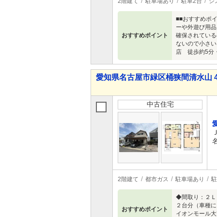
2階建て
駐車場あり
駐車2台
シ
■■おすすめポ
ーや外遊び用品
おすすめポイント
確保されている
ないので小さい
店 徒歩約5分
愛知県名古屋市緑区桶狭間清水山 4,6
中古住宅
2階建て
都市ガス
駐車場あり
駐
◆間取り：２Ｌ
２台分（車種に
おすすめポイント
イオンモール大