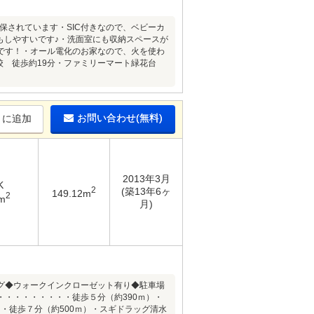
保されています・SIC付きなので、ベビーカ
もしやすいです♪・洗面室にも収納スペースが
です！・オール電化のお家なので、火を使わ
校 徒歩約19分・ファミリーマート緑花台
お問い合わせ(無料)
りに追加
2013年3月
K
2
(築13年6ヶ
149.12m
2
m
月)
グ◆ウォークインクローゼット有り◆駐車場
・・・・・・・・徒歩５分（約390ｍ）・
・徒歩７分（約500ｍ）・スギドラッグ清水